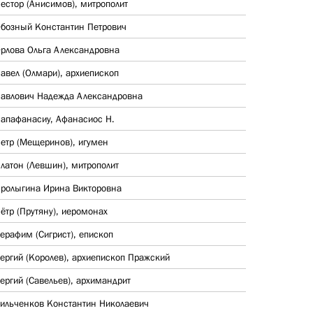
естор (Анисимов), митрополит
бозный Константин Петрович
рлова Ольга Александровна
авел (Олмари), архиепископ
авлович Надежда Александровна
апафанасиу, Афанасиос Н.
етр (Мещеринов), игумен
латон (Левшин), митрополит
ролыгина Ирина Викторовна
ётр (Прутяну), иеромонах
ерафим (Сигрист), епископ
ергий (Королев), архиепископ Пражский
ергий (Савельев), архимандрит
ильченков Константин Николаевич