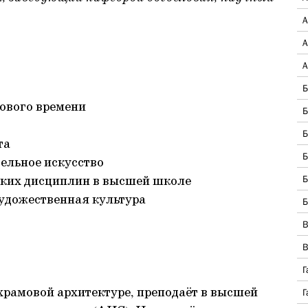
А
А
А
Б
Нового времени
Б
Б
та
Б
тельное искусство
ских дисциплин в высшей школе
Б
художественная культура
Б
В
В
Г
храмовой архитектуре, преподаёт в высшей
Г