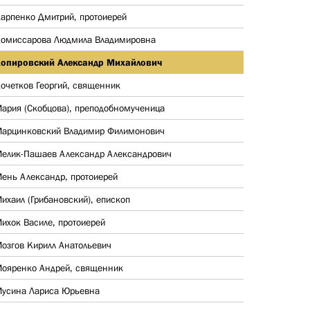
арпенко Дмитрий, протоиерей
омиссарова Людмила Владимировна
опировский Александр Михайлович
очетков Георгий, священник
ария (Скобцова), преподобномученица
арцинковский Владимир Филимонович
елик-Пашаев Александр Александрович
ень Александр, протоиерей
ихаил (Грибановский), епископ
ихок Василе, протоиерей
озгов Кирилл Анатольевич
ояренко Андрей, священник
усина Лариса Юрьевна