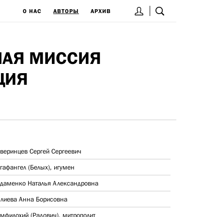
О НАС
АВТОРЫ
АРХИВ
НАЯ МИССИЯ
ЦИЯ
веринцев Сергей Сергеевич
гафангел (Белых), игумен
даменко Наталья Александровна
лиева Анна Борисовна
мфилохий (Радович), митрополит