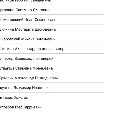
истяков Георгий, священник
укавина Светлана Олеговна
емановский Иван Семенович
илкина Маргарита Васильевна
каровский Михаил Витальевич
меман Александр, протопресвитер
пиллер Всеволод, протоиерей
тадгауз Светлана Францевна
ркевич Александр Геннадьевич
кунцев Владимир Иванович
ннарас Христос
стребов Глеб Гарриевич