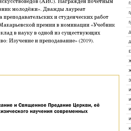
 искусствоведов (АИС). Награждён почетным
Г
вник молодёжи». Дважды лауреат
Г
 преподавательских и студенческих работ
Г
ат Макарьевской премии в номинации «Учебник
вклад в науку в одной из существующих
Д
о: Изучение и преподавание» (2019).
Д
Е
Ж
Ж
З
И
И
ание и Священное Предание Церкви, её
И
ехизического научения современных
И
К