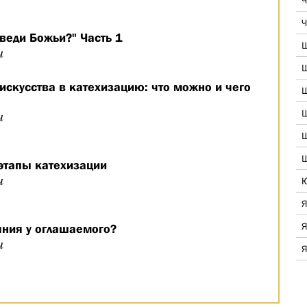
Ч
Ч
веди Божьи?" Часть 1
Ш
ч
Ш
скусства в катехизацию: что можно и чего
Ш
Ш
ч
Ш
Ш
этапы катехизации
ч
Ю
Я
Я
яния у оглашаемого?
ч
Я