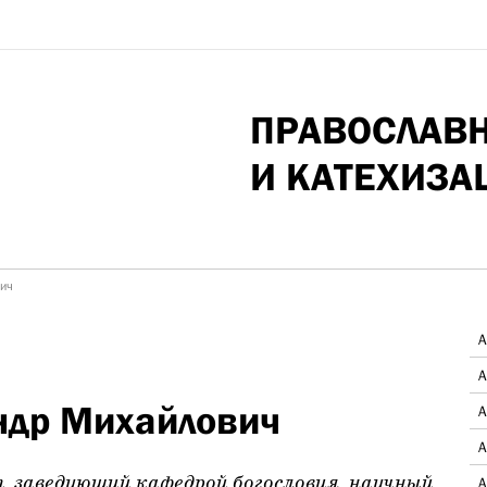
ПРАВОСЛАВ
И КАТЕХИЗА
вич
А
А
ндр Михайлович
А
А
, з
аведующий кафедрой богословия, научный
А