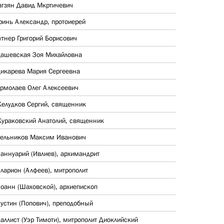
згзян Давид Мкртичевич
ринь Александр, протоиерей
утнер Григорий Борисович
ашевская Зоя Михайловна
икарева Мария Сергеевна
рмолаев Олег Алексеевич
елудков Сергий, священник
ураковский Анатолий, священник
ельников Максим Иванович
аннуарий (Ивлиев), архимандрит
ларион (Алфеев), митрополит
оанн (Шаховской), архиепископ
устин (Попович), преподобный
аллист (Уэр Тимоти), митрополит Диоклийский