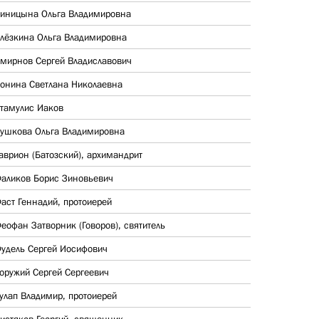
иницына Ольга Владимировна
лёзкина Ольга Владимировна
мирнов Сергей Владиславович
онина Светлана Николаевна
тамулис Иаков
ушкова Ольга Владимировна
аврион (Батозский), архимандрит
аликов Борис Зиновьевич
аст Геннадий, протоиерей
еофан Затворник (Говоров), святитель
удель Сергей Иосифович
оружий Сергей Сергеевич
улап Владимир, протоиерей