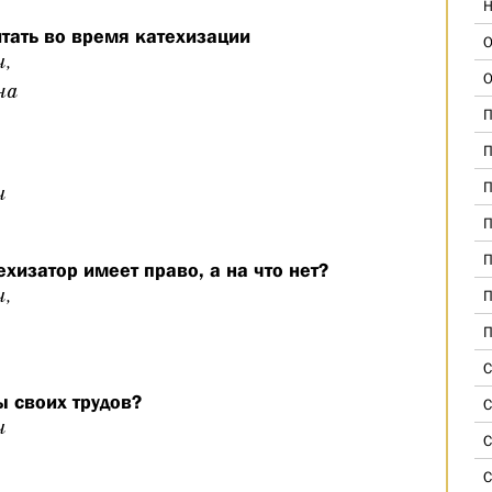
Н
итать во время катехизации
О
ч,
О
на
П
П
П
ч
П
П
ехизатор имеет право, а на что нет?
ч,
П
П
С
ы своих трудов?
С
ч
С
С