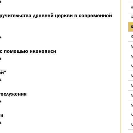
ч
К
ручительства древней церкви в современной
К
К
ч
К
М
 с помощью иконописи
М
ч
М
ой"
М
ч
М
гослужения
М
ч
М
ни
М
ч
М