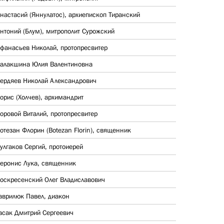
настасий (Яннулатос), архиепископ Тиранский
нтоний (Блум), митрополит Сурожский
фанасьев Николай, протопресвитер
алакшина Юлия Валентиновна
ердяев Николай Александрович
орис (Холчев), архимандрит
оровой Виталий, протопресвитер
отезан Флорин (Botezan Florin), священник
улгаков Сергий, протоиерей
еронис Лука, священник
оскресенский Олег Владиславович
аврилюк Павел, диакон
асак Дмитрий Сергеевич