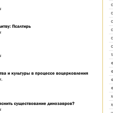
С
ч
С
С
итву: Псалтирь
С
ч
С
С
ч
Т
Ф
Ф
ва и культуры в процессе воцерковления
ч,
Ф
Ф
Х
яснить существование динозавров?
Х
ч