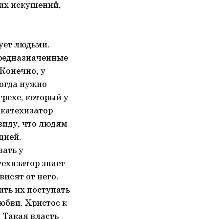
них искушений,
ует людьми.
предназначенные
 Конечно, у
когда нужно
грехе, который у
 катехизатор
ввиду, что людям
цией.
вать у
техизатор знает
висят от него.
ить их поступать
юбви. Христос к
 Такая власть