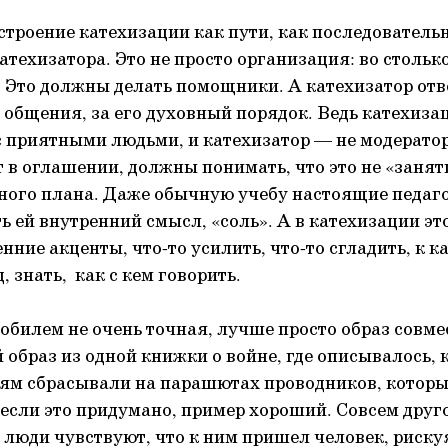
строение катехизации как пути, как последователь
катехизатора. Это не просто организация: во стольк
д. Это должны делать помощники. А катехизатор отв
 общения, за его духовный порядок. Ведь катехизац
с приятными людьми, и катехизатор — не модератор
т в оглашении, должны понимать, что это не «занят
ного плана. Даже обычную учебу настоящие педаг
ь ей внутренний смысл, «соль». А в катехизации эт
нние акценты, что-то усилить, что-то сгладить, к 
, знать, как с кем говорить.
обилем не очень точная, лучше просто образ совме
й образ из одной книжки о войне, где описывалось,
ям сбрасывали на парашютах проводников, которы
если это придумано, пример хороший. Совсем друг
а люди чувствуют, что к ним пришел человек, риску