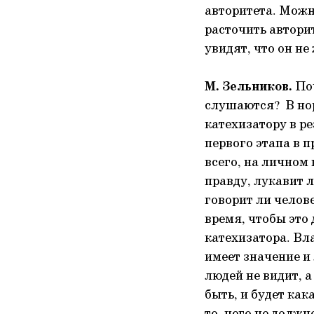
авторитета. Можн
расточить авторит
увидят, что он не
М. Зельников.
Поч
слушаются? В нор
катехизатору в р
первого этапа в 
всего, на личном 
правду, лукавит л
говорит ли челов
время, чтобы это
катехизатора. Вл
имеет значение и
людей не видит, а
быть, и будет кака