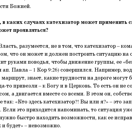
асти Божией.
 в каких случаях катехизатор может применить с
может проявляться?
ласть, разумеется, не в том, что катехизатор – ко
том, что он может и должен построить ситуацию на 
ит руками поводья, чтобы движение группы, ее «бег
 ап. Павла – 1 Кор 9:26) совершился. Например, во
маршрут, знает, какие трудности на дороге могут б
да-то привезли – к Богу и в Церковь. То есть он не 
ом, а двигается вместе со всеми. В этом он, собств
е так: «Кто здесь катехизатор?! Вы или я?» – это з
. Если это приходится напоминать, то ситуация уже
 нужно быстро находить возможности, как ее исправ
к и будет» – невозможно.