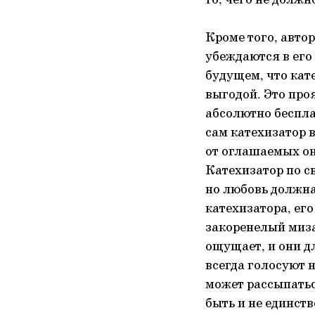
то, чего не должн
Кроме того, автор
убеждаются в его 
будущем, что кат
выгодой. Это проя
абсолютно беспла
сам катехизатор в
от оглашаемых он
Катехизатор по с
но любовь должна
катехизатора, ег
закоренелый миза
ощущает, и они д
всегда голосуют 
может рассыпатьс
быть и не единст