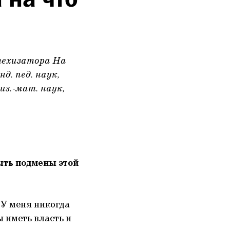
техизатора На
. пед. наук,
из.-мат. наук,
ыть подмены этой
 У меня никогда
ы иметь власть и