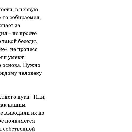
ности, в первую
о-то собираемся,
ечает за
ия – не просто
 такой беседы.
ие», не процесс
оги умеют
о основа. Нужно
каждому человеку
стного пути. Или,
 как нашим
е выводили их из
ое появляется
я собственной