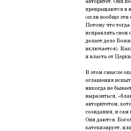
авторитет. Они по
превращаются в н
(если вообще эти
Потому что тогда 
исправлять свои о
делает дело Божие
включается). Каки
и власть от Церкв
В этом смысле оп
оглашения испытыв
никогда не бывае
выразиться, «бл
авторитетом, кот
созидания, и сам 
Они даются Богом
катехизирует, или