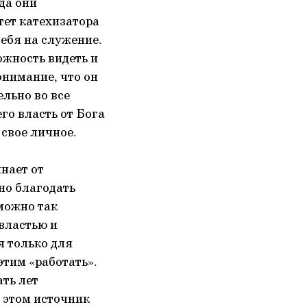
да они
тет катехизатора
себя на служение.
ожность видеть и
онимание, что он
ельно во все
го власть от Бога
 свое личное.
нает от
 но благодать
можно так
властью и
я только для
этим «работать».
ть лет
в этом источник