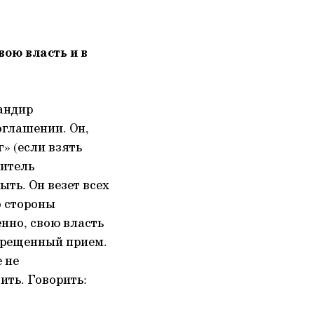
вою власть и в
мандир
оглашении. Он,
» (если взять
дитель
ыть. Он везет всех
со стороны
енно, свою власть
апрещенный прием.
 не
ить. Говорить: