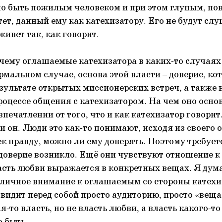
о быть пожилым человеком и при этом глупым, по
ет, данный ему как катехизатору. Его не будут слу
 живет так, как говорит.
ему оглашаемые катехизатора в каких-то случаях
мальном случае, основа этой власти – доверие, кот
езультате открытых миссионерских встреч, а также 
процессе общения с катехизатором. На чем оно осн
впечатлении от того, что и как катехизатор говорит
и он. Люди это как-то понимают, исходя из своего 
ек правду, можно ли ему доверять. Поэтому требуе
 доверие возникло. Ещё они чувствуют отношение к 
асть любви выражается в конкретных вещах. Я дума
 личное внимание к оглашаемым со стороны катехи
 видит перед собой просто аудиторию, просто «вещае
я-то власть, но не власть любви, а власть какого-то