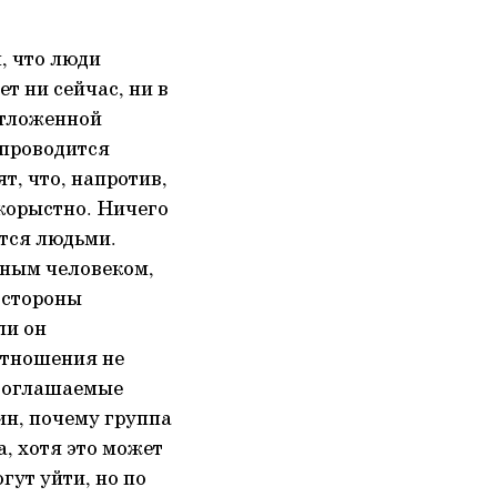
м, что люди
т ни сейчас, ни в
отложенной
 проводится
т, что, напротив,
скорыстно. Ничего
ется людьми.
шным человеком,
 стороны
ли он
отношения не
ь оглашаемые
ин, почему группа
, хотя это может
гут уйти, но по