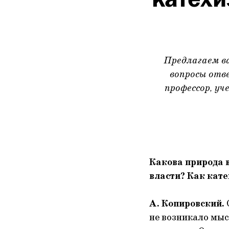
Предлагаем в
вопросы отв
профессор, уч
Какова природа в
власти? Как кат
А. Копировский.
не возникало мысл