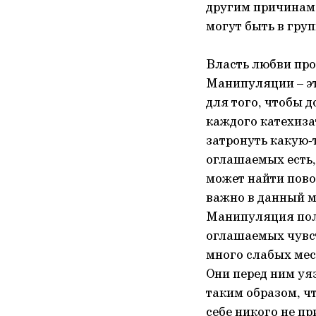
другим причинам:
могут быть в гру
Власть любви про
Манипуляции – э
для того, чтобы 
каждого катехизат
затронуть какую-
оглашаемых есть,
может найти повод
важно в данный м
Манипуляция полу
оглашаемых чувст
много слабых мест
Они перед ним уя
таким образом, чт
себе никого не п