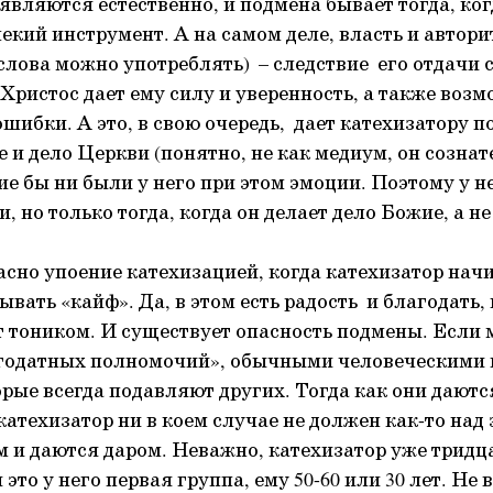
являются естественно, и подмена бывает тогда, ког
екий инструмент. А на самом деле, власть и автори
 слова можно употреблять) – следствие его отдачи 
Христос дает ему силу и уверенность, а также возм
шибки. А это, в свою очередь, дает катехизатору п
 и дело Церкви (понятно, не как медиум, он сознат
е бы ни были у него при этом эмоции. Поэтому у не
и, но только тогда, когда он делает дело Божие, а не
асно упоение катехизацией, когда катехизатор начи
ать «кайф». Да, в этом есть радость и благодать,
т тоником. И существует опасность подмены. Если 
агодатных полномочий», обычными человеческими 
орые всегда подавляют других. Тогда как они даютс
катехизатор ни в коем случае не должен как-то над 
 и даются даром. Неважно, катехизатор уже тридца
 это у него первая группа, ему 50-60 или 30 лет. Не 