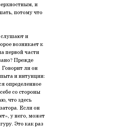
верхностным, и
шать, потому что
 слушают и
орое возникает к
на первой части
овано? Прежде
. Говорит ли он
опыта и интуиции:
тся определенное
себе со стороны
ю, что здесь
затора. Если он
т», у него, может
 гуру. Это как раз