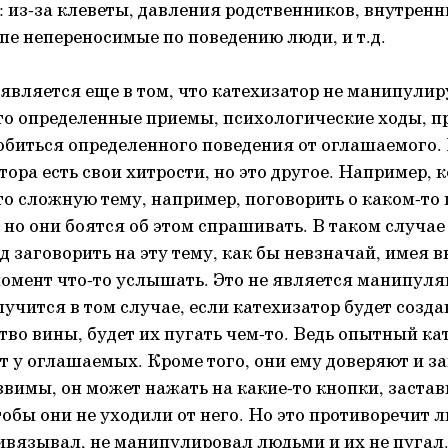
 из-за клеветы, давления родственников, внутрен
ппе непереносимые по поведению люди, и т.д.
является еще в том, что катехизатор не манипулир
то определенные приемы, психологические ходы, 
добиться определенного поведения от оглашаемого.
ора есть свои хитрости, но это другое. Например, 
то сложную тему, например, поговорить о каком-то 
 но они боятся об этом спрашивать. В таком случае
 заговорить на эту тему, как бы невзначай, имея 
омент что-то услышать. Это не является манипуля
чится в том случае, если катехизатор будет созда
во вины, будет их пугать чем-то. Ведь опытный ка
 у оглашаемых. Кроме того, они ему доверяют и за
звимы, он может нажать на какие-то кнопки, застав
обы они не уходили от него. Но это противоречит л
ривязывал, не манипулировал людьми и их не пугал.