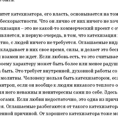
о быть.
итет катехизатора, его власть, основывается на то
бескорыстности. Что он лично от них ничего не хоче
ехизация – это не какой-то коммерческий проект с 
вляется, в первую очередь, в том, что катехизация
тно, с людей ничего не требуется. Оглашаемые видя
кладывает в них свое время, силы, и делает это бе
 взамен не ждет. Если любовь есть, то это считыва
воему характеру может быть более или менее раду
 быть. Это требует внутренней, духовной работы со
о молитвы. Человеку нельзя быть катехизатором, ес
нтроп, если он вообще к людям никакого теплого 
ля него неважны и неинтересны сами по себе. Здес
ногами. Если любви недостаточно, это одна из прич
я. Оглашаемые разбегаются от такого катехизатора
венной причиной. От хорошего катехизатора тоже мо