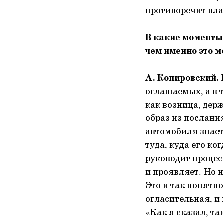
противоречит вл
В какие моменты,
чем именно это 
А. Копировский.
В
оглашаемых, а в 
как возница, держ
образ из послания
автомобиля знает 
туда, куда его ког
руководит процесс
и проявляет. Но н
Это и так понятно
огласительная, и
«Как я сказал, та