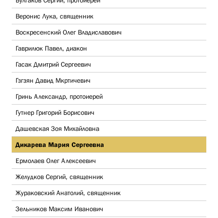
Булгаков Сергий, протоиерей
Веронис Лука, священник
Воскресенский Олег Владиславович
Гаврилюк Павел, диакон
Гасак Дмитрий Сергеевич
Гзгзян Давид Мкртичевич
Гринь Александр, протоиерей
Гутнер Григорий Борисович
Дашевская Зоя Михайловна
Дикарева Мария Сергеевна
Ермолаев Олег Алексеевич
Желудков Сергий, священник
Жураковский Анатолий, священник
Зельников Максим Иванович