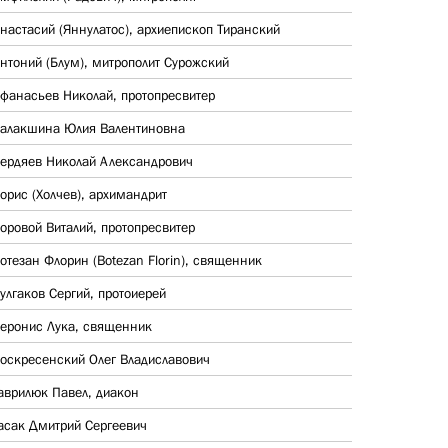
настасий (Яннулатос), архиепископ Тиранский
нтоний (Блум), митрополит Сурожский
фанасьев Николай, протопресвитер
алакшина Юлия Валентиновна
ердяев Николай Александрович
орис (Холчев), архимандрит
оровой Виталий, протопресвитер
отезан Флорин (Botezan Florin), священник
улгаков Сергий, протоиерей
еронис Лука, священник
оскресенский Олег Владиславович
аврилюк Павел, диакон
асак Дмитрий Сергеевич