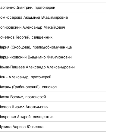
арпенко Дмитрий, протоиерей
омиссарова Людмила Владимировна
опировский Александр Михайлович
очетков Георгий, священник
ария (Скобцова), преподобномученица
арцинковский Владимир Филимонович
елик-Пашаев Александр Александрович
ень Александр, протоиерей
ихаил (Грибановский), епископ
ихок Василе, протоиерей
озгов Кирилл Анатольевич
ояренко Андрей, священник
усина Лариса Юрьевна