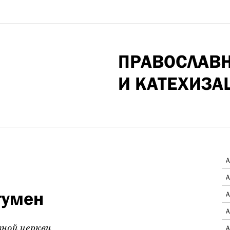
ПРАВОСЛАВ
И КАТЕХИЗА
А
А
гумен
А
А
вной церкви
А