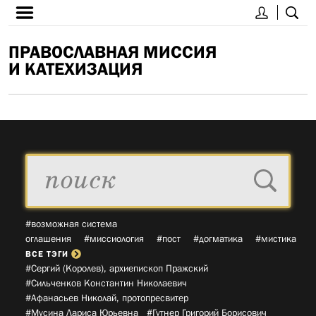
ПРАВОСЛАВНАЯ МИССИЯ
И КАТЕХИЗАЦИЯ
#возможная система
оглашения
#миссиология
#пост
#догматика
#мистика
ВСЕ ТЭГИ
#Сергий (Королев), архиепископ Пражский­
#Сильченков Константин Николаевич­
#Афанасьев Николай, протопресвитер­
#Мусина Лариса Юрьевна­
#Гутнер Григорий Борисович­