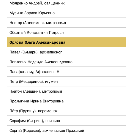
Мояренко Андрей, священник
Мусина Лариса Юрьевна
Нестор (Анисимов), митрополит
Обозный Константин Петрович
Орлова Ольга Александровна
Павел (Олмари), архиепископ
Павлович Надежда Александровна
Папафанасиу, Афанасиос Н.
Петр (Мещеринов), игумен
Платон (Левшин), митрополит
Пролыгина Ирина Викторовна
Пётр (Прутяну), иеромонах
Серафим (Сигрист), епископ
Сергий (Королев), архиепископ Пражский