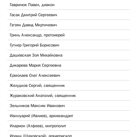
Гаврилюк Павел, диакон
Гасак Дмитрий Сергеевич
Гзгзян Давид Мкртичевич
Гринь Александр, протоиерей
Гутнер Григорий Борисович
Дашевская Зоя Михайловна
Дикарева Мария Сергеевна
Ермолаев Олег Алексеевич
Желудков Сергий, священник
Жураковский Анатолий, священник
Зельников Максим Иванович
Ианнуарий (Ивлиев), архимандрит
Иларион (Алфеев), митрополит
Иоанн (Шаховской), архиепископ