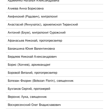
Адаменко Наталья Александровна
Алиева Анна Борисовна
Амфилохий (Радович), митрополит
Анастасий (Яннулатос), архиепископ Тиранский
Антоний (Блум), митрополит Сурожский
Афанасьев Николай, протопресвитер
Балакшина Юлия Валентиновна
Бердяев Николай Александрович
Борис (Холчев), архимандрит
Боровой Виталий, протопресвитер
Ботезан Флорин (Botezan Florin), священник
Булгаков Сергий, протоиерей
Веронис Лука, священник
Воскресенский Олег Владиславович