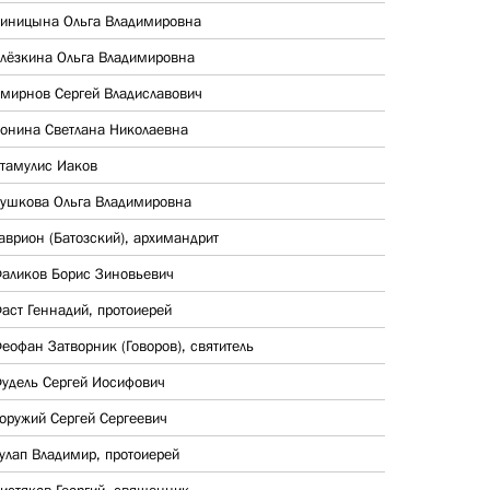
иницына Ольга Владимировна
лёзкина Ольга Владимировна
мирнов Сергей Владиславович
онина Светлана Николаевна
тамулис Иаков
ушкова Ольга Владимировна
аврион (Батозский), архимандрит
аликов Борис Зиновьевич
аст Геннадий, протоиерей
еофан Затворник (Говоров), святитель
удель Сергей Иосифович
оружий Сергей Сергеевич
улап Владимир, протоиерей