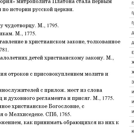
тория» митрополита Платона стала первым
Г
по истории русской церкви.
Г
Г
 чудотворцу. М., 1795.
ам. М., 1775.
Д
тавление в христианском законе, толкованное
Д
781.
Е
алолетних детей христианскому закону. М.,
Ж
Ж
ия отроков с присовокуплением молитв и
З
нослужителей с прилож. мест из слова
И
ц и духовного регламента и присяг. М., 1775.
И
ное христианское Богословие, с
И
 о Мелхиседеке. СПб, 1765.
жением, как принимать обрающихся из них к
И
К