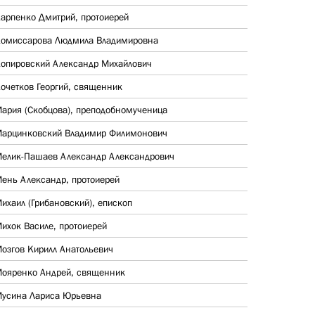
арпенко Дмитрий, протоиерей
омиссарова Людмила Владимировна
опировский Александр Михайлович
очетков Георгий, священник
ария (Скобцова), преподобномученица
арцинковский Владимир Филимонович
елик-Пашаев Александр Александрович
ень Александр, протоиерей
ихаил (Грибановский), епископ
ихок Василе, протоиерей
озгов Кирилл Анатольевич
ояренко Андрей, священник
усина Лариса Юрьевна