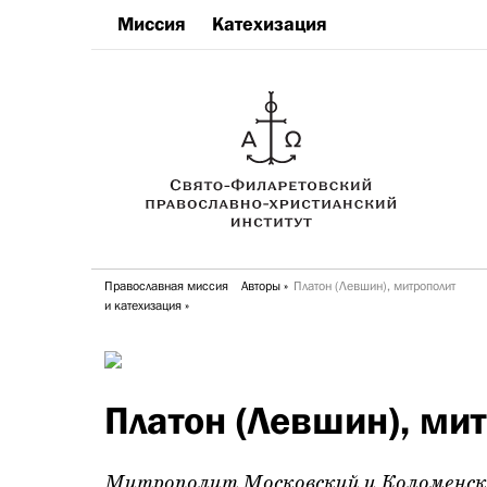
Миссия
Катехизация
Православная миссия
Авторы
Платон (Левшин), митрополит
и катехизация
Платон (Левшин), ми
Митрополит Московский и Коломенс