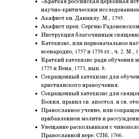
«Краткая российская церковная ис
научно-критическим исследованием 
Акафист кн. Даниилу. М., 1795.
Акафист преп. Сергию Радонежскому
Инструкция благочинным священник
Катехизис, или первоначальное нас
всенародно, 1757 и 1758 гг., ч. 2. М., 1
Краткий катехизис ради обучения м
1775 и Вена, 1773, вып. 8.
Сокращенный катехизис для обучен
христианского нравоучения.
Сокращенный катехизис для священ
Божия, правил св. апостол. и св. оте
Православное учение, или сокращен
прибавлением молитв и рассуждения
Увещание раскольникам с чинополо
Православной вере. СПб, 1766.