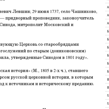
А
иевич Левшин; 29 июня 1737, село Чашниково,
А
) — придворный проповедник, законоучитель
А
 Синода, митрополит Московский и
Б
Б
твующую Церковь со старообрядцами
Б
огослужений по старым (дониконовским)
Б
вила, утвержденные Синодом в 1801 году».
Б
ая история» (М., 1805 в 2-х ч.), ставшего
Б
рсом русской церковной истории, в которым
В
од к источникам и историческому преданию.
В
Г
Г