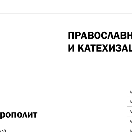
ПРАВОСЛАВ
И КАТЕХИЗА
А
А
трополит
А
А
кий
А