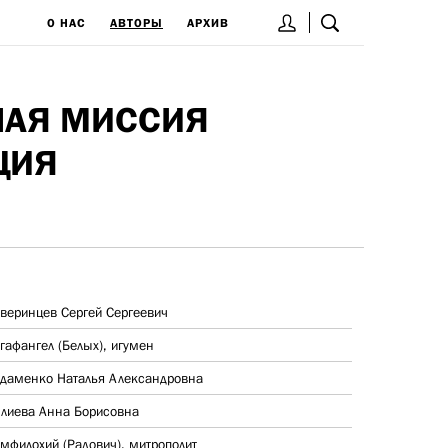
О НАС
АВТОРЫ
АРХИВ
НАЯ МИССИЯ
ЦИЯ
веринцев Сергей Сергеевич
гафангел (Белых), игумен
даменко Наталья Александровна
лиева Анна Борисовна
мфилохий (Радович), митрополит