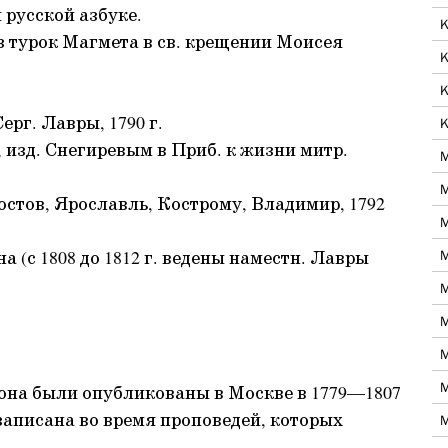
 русской азбуке.
К
 турок Магмета в св. крещении Моисея
К
К
ерг. Лавры, 1790 г.
К
, изд. Снегиревым в Приб. к жизни митр.
М
М
остов, Ярославль, Кострому, Владимир, 1792
М
 (с 1808 до 1812 г. ведены наместн. Лавры
М
М
М
М
М
она были опубликованы в Москве в 1779—1807
 записана во время проповедей, которых
М