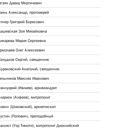
згзян Давид Мкртичевич
ринь Александр, протоиерей
утнер Григорий Борисович
ашевская Зоя Михайловна
икарева Мария Сергеевна
рмолаев Олег Алексеевич
елудков Сергий, священник
ураковский Анатолий, священник
ельников Максим Иванович
аннуарий (Ивлиев), архимандрит
ларион (Алфеев), митрополит
оанн (Шаховской), архиепископ
устин (Попович), преподобный
аллист (Уэр Тимоти), митрополит Диоклийский