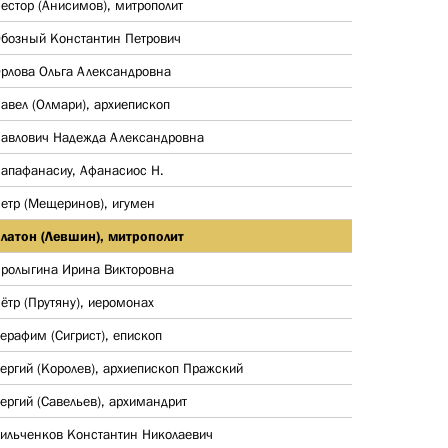
естор (Анисимов), митрополит
бозный Константин Петрович
рлова Ольга Александровна
авел (Олмари), архиепископ
авлович Надежда Александровна
апафанасиу, Афанасиос Н.
етр (Мещеринов), игумен
латон (Левшин), митрополит
ролыгина Ирина Викторовна
ётр (Прутяну), иеромонах
ерафим (Сигрист), епископ
ергий (Королев), архиепископ Пражский
ергий (Савельев), архимандрит
ильченков Константин Николаевич