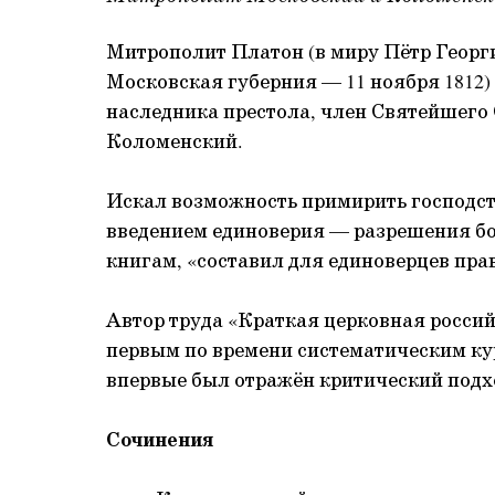
Митрополит Платон (в миру Пётр Георг
Московская губерния — 11 ноября 1812
наследника престола, член Святейшего
Коломенский.
Искал возможность примирить господс
введением единоверия — разрешения б
книгам, «составил для единоверцев пра
Автор труда «Краткая церковная российск
первым по времени систематическим ку
впервые был отражён критический подх
Сочинения