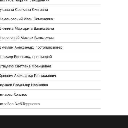
истяков Георгий, священник
укавина Светлана Олеговна
емановский Иван Семенович
илкина Маргарита Васильевна
каровский Михаил Витальевич
меман Александр, протопресвитер
пиллер Всеволод, протоиерей
тадгауз Светлана Францевна
ркевич Александр Геннадьевич
кунцев Владимир Иванович
ннарас Христос
стребов Глеб Гарриевич