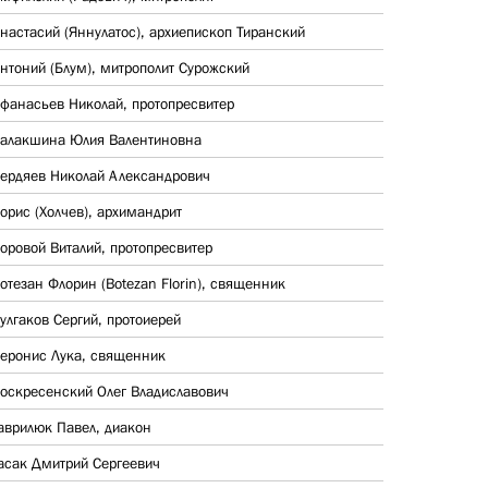
настасий (Яннулатос), архиепископ Тиранский
нтоний (Блум), митрополит Сурожский
фанасьев Николай, протопресвитер
алакшина Юлия Валентиновна
ердяев Николай Александрович
орис (Холчев), архимандрит
оровой Виталий, протопресвитер
отезан Флорин (Botezan Florin), священник
улгаков Сергий, протоиерей
еронис Лука, священник
оскресенский Олег Владиславович
аврилюк Павел, диакон
асак Дмитрий Сергеевич