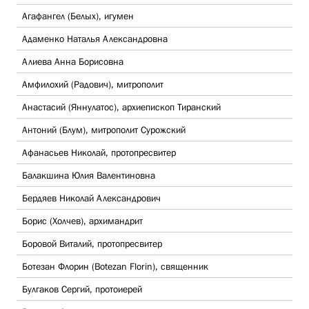
Агафангел (Белых), игумен
Адаменко Наталья Александровна
Алиева Анна Борисовна
Амфилохий (Радович), митрополит
Анастасий (Яннулатос), архиепископ Тиранский
Антоний (Блум), митрополит Сурожский
Афанасьев Николай, протопресвитер
Балакшина Юлия Валентиновна
Бердяев Николай Александрович
Борис (Холчев), архимандрит
Боровой Виталий, протопресвитер
Ботезан Флорин (Botezan Florin), священник
Булгаков Сергий, протоиерей