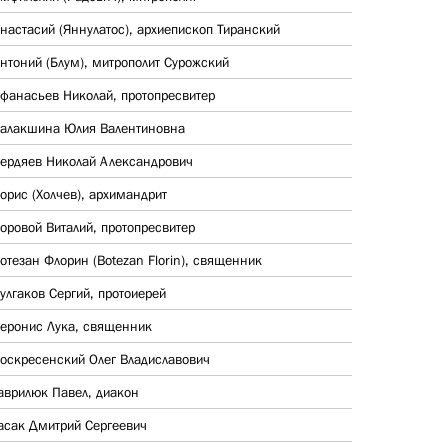
настасий (Яннулатос), архиепископ Тиранский
нтоний (Блум), митрополит Сурожский
фанасьев Николай, протопресвитер
алакшина Юлия Валентиновна
ердяев Николай Александрович
орис (Холчев), архимандрит
оровой Виталий, протопресвитер
отезан Флорин (Botezan Florin), священник
улгаков Сергий, протоиерей
еронис Лука, священник
оскресенский Олег Владиславович
аврилюк Павел, диакон
асак Дмитрий Сергеевич