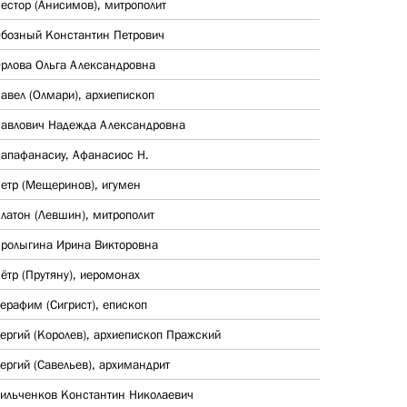
естор (Анисимов), митрополит
бозный Константин Петрович
рлова Ольга Александровна
авел (Олмари), архиепископ
авлович Надежда Александровна
апафанасиу, Афанасиос Н.
етр (Мещеринов), игумен
латон (Левшин), митрополит
ролыгина Ирина Викторовна
ётр (Прутяну), иеромонах
ерафим (Сигрист), епископ
ергий (Королев), архиепископ Пражский
ергий (Савельев), архимандрит
ильченков Константин Николаевич