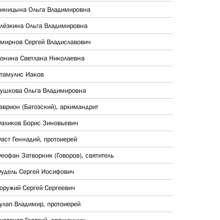
иницына Ольга Владимировна
лёзкина Ольга Владимировна
мирнов Сергей Владиславович
онина Светлана Николаевна
тамулис Иаков
ушкова Ольга Владимировна
аврион (Батозский), архимандрит
аликов Борис Зиновьевич
аст Геннадий, протоиерей
еофан Затворник (Говоров), святитель
удель Сергей Иосифович
оружий Сергей Сергеевич
улап Владимир, протоиерей