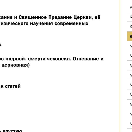
К
ание и Священное Предание Церкви, её
К
ехизического научения современных
К
К
ч
М
М
о «первой» смерти человека. Отпевание и
и церковная)
М
М
М
к статей
М
М
М
М
е впустую