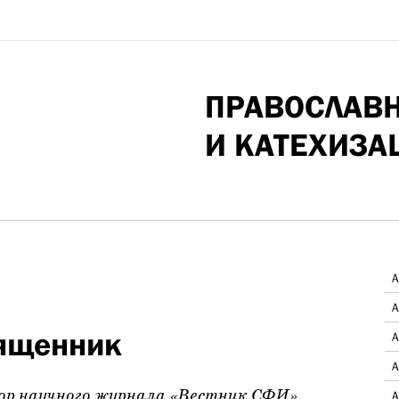
ПРАВОСЛАВ
И КАТЕХИЗА
А
А
вященник
А
А
тор научного журнала «Вестник СФИ»
А