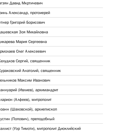
згзян Давид Мкртичевич
ринь Александр, протоиерей
утнер Григорий Борисович
ашевская Зоя Михайловна
икарева Мария Сергеевна
рмолаев Олег Алексеевич
елудков Сергий, священник
ураковский Анатолий, священник
ельников Максим Иванович
аннуарий (Ивлиев), архимандрит
ларион (Алфеев), митрополит
оанн (Шаховской), архиепископ
устин (Попович), преподобный
аллист (Уэр Тимоти), митрополит Диоклийский