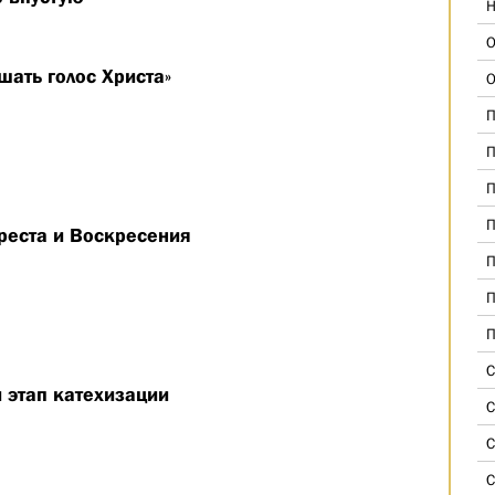
Н
О
шать голос Христа»
О
П
П
П
П
реста и Воскресения
П
П
П
С
этап катехизации
С
С
С