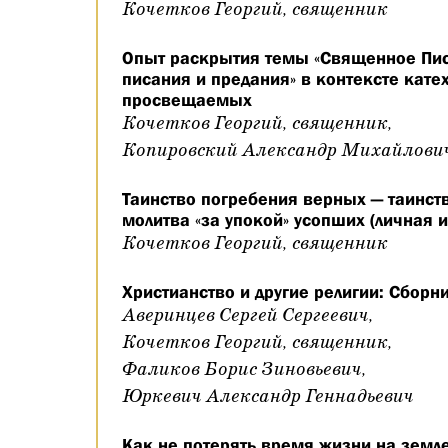
Кочетков Георгий, священник
Опыт раскрытия темы «Священное Пис
писания и предания» в контексте кат
просвещаемых
Кочетков Георгий, священник,
Копировский Александр Михайлови
Таинство погребения верных — таинств
молитва «за упокой» усопших (личная 
Кочетков Георгий, священник
Христианство и другие религии: Сборни
Аверинцев Сергей Сергеевич,
Кочетков Георгий, священник,
Фаликов Борис Зиновьевич,
Юркевич Александр Геннадьевич
Как не потерять время жизни на земл