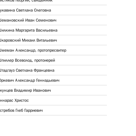
истяков Георгий, священник
укавина Светлана Олеговна
емановский Иван Семенович
илкина Маргарита Васильевна
каровский Михаил Витальевич
меман Александр, протопресвитер
пиллер Всеволод, протоиерей
тадгауз Светлана Францевна
ркевич Александр Геннадьевич
кунцев Владимир Иванович
ннарас Христос
стребов Глеб Гарриевич