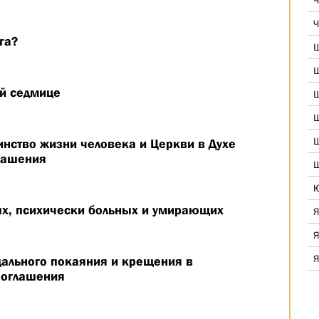
Ч
Ч
га?
Ш
Ш
ой седмице
Ш
Ш
Ш
инство жизни человека и Церкви в Духе
лашения
Ш
Ю
х, психически больных и умирающих
Я
Я
Я
щального покаяния и крещения в
 оглашения