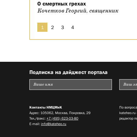
О смертных грехах
Кочетков Георгий, священник
1
2
3
4
Подписка на дайджест портала
Контакты НМЦМиК
По вопроса
Адрес: 105062, Москва, Покровка, 29
kateheo.ru
Тел./факс:
+7 (495) 623-03-80
редактор п
E-mail:
info@kateheo.ru