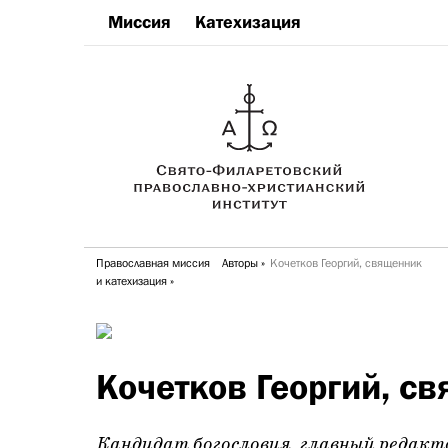
Миссия
Катехизация
Православная миссия
Авторы
Кочетков Георгий, священник
и катехизация
Кочетков Георгий, с
Кандидат богословия, главный редак