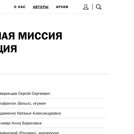
О НАС
АВТОРЫ
АРХИВ
НАЯ МИССИЯ
ЦИЯ
веринцев Сергей Сергеевич
гафангел (Белых), игумен
даменко Наталья Александровна
лиева Анна Борисовна
мфилохий (Радович), митрополит