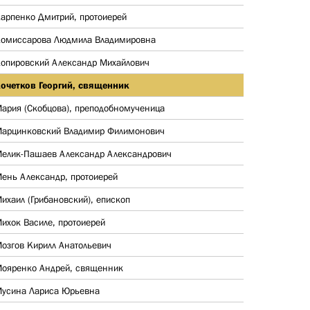
арпенко Дмитрий, протоиерей
омиссарова Людмила Владимировна
опировский Александр Михайлович
очетков Георгий, священник
ария (Скобцова), преподобномученица
арцинковский Владимир Филимонович
елик-Пашаев Александр Александрович
ень Александр, протоиерей
ихаил (Грибановский), епископ
ихок Василе, протоиерей
озгов Кирилл Анатольевич
ояренко Андрей, священник
усина Лариса Юрьевна