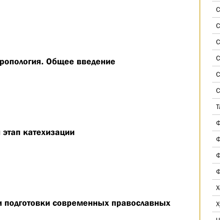
С
С
С
С
тропология. Общее введение
С
С
Т
Ф
этап катехизации
Ф
Ф
Ф
Х
и подготовки современных православных
Х