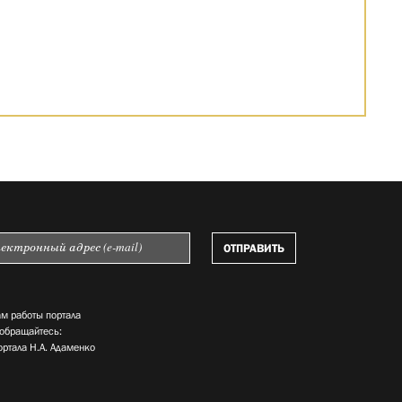
м работы портала
 обращайтесь:
ортала Н.А. Адаменко