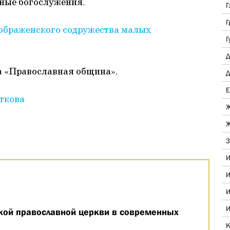
ные богослужения.
Г
Г
ображенского содружества малых
Г
Д
а «Православная община».
Д
Е
ткова
Ж
Ж
З
И
И
И
И
кой православной церкви в современных
К