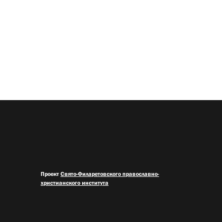
Проект
Свято-Филаретовского православно-
христианского института