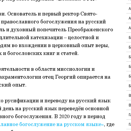
А
и. Основатель и первый ректор Свято-
А
 православного богослужения на русский
А
ель и духовный попечитель Преображенского
 длительной катехизации – целостной и
Б
дям во вхождении в церковный опыт веры,
Б
 и богословских книг и статей.
Б
Б
еятельности в области миссиологии и
сакраментологии отец Георгий опирается на
Б
ский опыт.
Б
В
 по русификации и переводу на русский язык
В
 день на русский язык переведён основной
Г
ного богослужения. В 2020 году в период
лавное богослужение на русском языке»
, где
Г