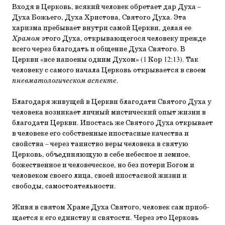
Входя в Церковь, всякий человек обретает дар Духа –
Духа Божьего, Духа Христова, Святого Духа. Эта
харизма пребывает внутри самой Церкви, делая ее
Храмом
этого Ду­ха, открывающегося человеку прежде
всего через благодать и общение Духа Святого. В
Церкви «все напоены одним Ду­хом» (1 Кор 12:13). Так
человеку с самого начала Церковь от­крывается в своем
пневматологическом аспекте
.
Благодаря живущей в Церкви благодати Святого Духа у
человека возникает личный мистический опыт жизни в
благодати Церкви. Ипостась же Святого Духа открывает
в человеке его собственные ипостасные качества и
свойст­ва – через таинство веры человека в святую
Церковь, объе­диняющую в себе небесное и земное,
божественное и чело­веческое, но без потери Богом и
человеком своего лица, сво­ей ипостасной жизни и
свободы, самостоятельности.
Живя в святом Храме Духа Святого, человек сам приоб­
щается к его единству и святости. Через это Церковь