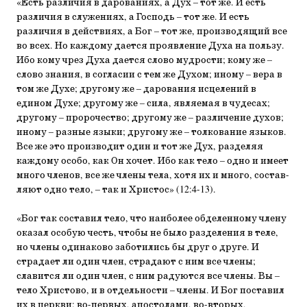
«Есть различия в дарованиях, а Дух – тот же. И есть
различия в служениях, а Господь – тот же. И есть
различия в действиях, а Бог – тот же, произ­водящий все
во всех. Но каждому дается проявление Духа на пользу.
Ибо кому чрез Духа дается слово муд­рости; кому же –
слово знания, в согласии с тем же Духом; иному – вера в
том же Духе; другому же – дарования исцелений в
едином Духе; другому же – си­ла, являемая в чудесах;
другому – пророчество; дру­гому же – различение духов;
иному – разные языки; другому же – толкование языков.
Все же это произ­водит один и тот же Дух, разделяя
каждому особо, как Он хочет. Ибо как тело – одно и имеет
много членов, все же члены тела, хотя их и много, состав­
ляют одно тело, – так и Христос» (12:4-13).
«Бог так составил тело, что наиболее обделенно­му члену
оказал особую честь, чтобы не было разде­ления в теле,
но члены одинаково заботились бы друг о друге. И
страдает ли один член, страдают с ним все члены;
славится ли один член, с ним радуют­ся все члены. Вы –
тело Христово, и в отдельности – члены. И Бог поставил
их в церкви: во-первых, апостолами, во-вторых,