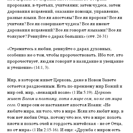
пророками, в-третьих, учителя­ми; затем чудеса, затем
дарования исцелений, оказа­ние помощи, управление,
разные языки. Все ли апо­столы? Все ли пророки? Все ли
учители? Все ли совершают чудеса? Все ли имеют
дарования исцелений? Все ли говорят языками? Все ли
толкуют? Рев­нуйте о дарах б
о
льших» (стт. 24-31)
«Стремитесь к любви, ревнуйте о дарах духов­ных,
особенно же о том, чтобы пророчествовать. Ибо тот, кто
пророчествует, людям говорит в назида­ние и увещание
и утешение» (14:1, 3).
Мир, в котором живет Церковь, даже в Новом Завете
остается раздвоенным. Есть по-прежнему мир Божий и
мир сей, мир, «лежащий возле» (1 Ин 5:19).
Церковь
живет Богом и поэтому, хотя в мире сем, но не от мира
сего
. О мире сем ее на­ставляет апостол Иоанн: «Не
любите мира, ни того, что в мире. Если кто любит мир, в
том нет любви Отца, потому что все, что в мире: похоть
плоти и похоть очей и гордость житейская – не от Отца,
но от мира» (1 Ин 2:15-16). И еще: «Дружба с миром есть