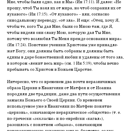
Мне, чтобы были одно, как и Мы» (Ин 17:11). И далее: «Не
прошу, чтоб Ты взял их от мира, но чтоб сохранил их от
лукавого» (Ин 17:15). «От лукавого» – или, согласно
синодальному переводу, «от зла». И еще: «Отец, хочу Я,
чтобы те, кого Ты дал Мне, были со Мною там, где Я,
чтобы видели они славу Мою, которую дал Ты Мне,
потому что возлюбил Ты Меня прежде основания ми­ра»
(Ин 17:24). Поистине ученики Христовы уже принадле­
жат Богу, они должны быть собраны и должны быть
едины в даре божественной любви и удалены от того зла,
в котором «лежит весь мир» (см. 1 Ин 5:19), чтобы вечно
пребывать со Христом в Божьем Царстве.
Интересно, что со временем два почти неразличимых
образа Церкви в Евангелии от Матфея и от Иоанна
породи­ли две традиции, даже два пути осуществления
замысла Бо­жьего о Своей Церкви. Со временем
используемое уже в Евангелии по Матфею понятие
«церковь», означающее ие­рархическое «общество» (т. е.
по-гречески «
экклис
и
я
» и по-еврейски «каг
а
л»),
разошлось с понятием «
община
», означа­ющим