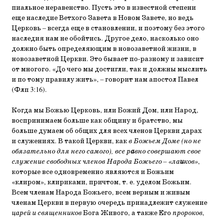
пиальное неравенство. Пусть это в известной степени
еще наследие Ветхого Завета в Новом Завете, но ведь
Церковь – всегда еще в становлении, и поэтому без этого
наследия нам не обойтись. Другое дело, насколько оно
должно быть опре­деляющим в новозаветной жизни, в
новозаветной Церкви. Это бывает по-разному и зависит
от многого. «До чего мы достигли, так и должны мыслить
и по тому правилу жить», – говорит нам апостол Павел
(Флп 3:16).
Когда мы Божью Церковь, или Божий Дом, или Народ,
воспринимаем больше как общину и братство, мы
больше ду­маем об общих для всех членов Церкви дарах
и служениях. В такой Церкви, как
в Божьем Доме (но не
обязательно для него самого), все р
а
вно совершают свое
служение свободных членов Наро­да Божьего – «ла
и
ков»
,
которые все одновременно являются и Божьим
«клиром», клириками, причтом, т. е. уделом Божь­им.
Всем членам Народа Божьего, всем верным и живым
членам Церкви в первую очередь принадлежит служение
ца­рей и священников
Бога Живого, а также Его
пророков
,