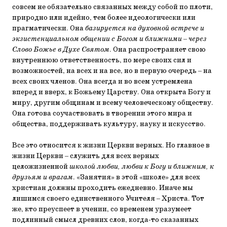
совсем не обязательно связанных между со­бой по плоти,
природно или идейно, тем более идеологиче­ски или
прагматически. Она
базируется на духовной встрече и
экзистенциальном общении с Богом и ближними – через
Слово Бо­жье в Духе Святом
. Она распространяет свою
внутреннюю ответственность, по мере своих сил и
возможностей, на всех и на все, но в первую очередь – на
всех своих членов. Она всегда и во всем устремлена
вперед и вверх, к Божьему Царству. Она открыта Богу и
миру, другим общинам и всему человеческому обществу.
Она готова соучаствовать в творе­нии этого мира и
общества, поддерживать культуру, науку и искусство.
Все это относится к жизни Церкви верных. Но главное в
жизни Церкви – служить для всех верных
целожизненной
школой любви, любви к Богу и ближним, к
друзьям и врагам
. «Заня­тия» в этой «школе» для всех
христиан должны проходить ежедневно. Иначе мы
лишимся своего единственного Учи­теля – Христа. Тот
же, кто преуспеет в учении, со временем уразумеет
подлинный смысл древних слов, когда-то сказан­ных