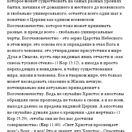
которое может существовать на самых разных уровнях
бы­тия, начиная от домашнего и местного до вселенского
и гло­бально-универсального, остается всего один шаг к
понятию о Церкви как едином вселенском
Богочеловечестве, кото­рое тоже может принимать
разные, и прежде всего – гло­бально-универсальные
черты. Богочеловечество – это зер­но Царства Небесного
в этом мире; это основа его и оправ­дание в очах Бога и
всякого человека; это утверждение присутствия в мире
Духа и Смысла, пусть еще видимых лишь отчасти и «как
сквозь тусклое стекло» (1 Кор 13:12), а ино­гда и просто
переходящих в невидимое, в тайну существова­ния
мира, жизни и человека. Все в тварном мире, что толь­ко
может наследовать спасение и Жизнь вечную,
потенциально или актуально принадлежит к
Богочеловечеству. Ведь не случайно Христос и апостолы
обращали свою проповедь не только к своим, а и ко всем,
выходя далеко за пределы ви­димой Церкви. А апостолы
не случайно думали даже о крещении «для мертвых» (1
Кор 15:29), «чтобы они не без нас достигли
совершенства» (Евр 11:40). «Свет Христов просве­щает
всех!» Всех – и все! Это и значит, что Христос – Спаси­тель