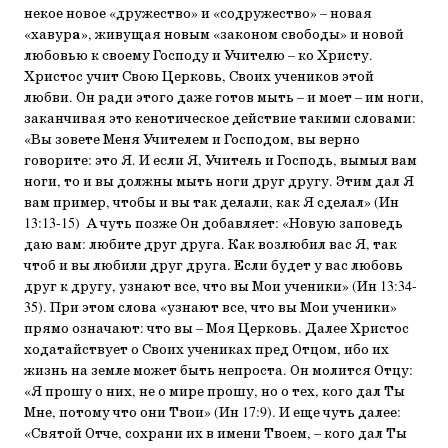
некое но­вое «дружество» и «содружество» – новая
«хавур
а
», живущая новым «законом свободы» и новой
любовью к своему Госпо­ду и Учителю – ко Христу.
Христос учит Свою Церковь, Сво­их учеников этой
любви. Он ради этого даже готов мыть – и моет – им ноги,
заканчивая это кенотическое действие та­кими словами:
«Вы зовете Меня Учителем и Господом, вы верно
говорите: это Я. И если Я, Учитель и Господь, вымыл вам
ноги, то и вы должны мыть ноги друг другу. Этим дал Я
вам пример, чтобы и вы так делали, как Я сделал» (Ин
13:13-15) А чуть позже Он добавляет: «Новую заповедь
даю вам: любите друг друга. Как возлюбил вас Я, так
чтоб и вы люби­ли друг друга. Если будет у вас любовь
друг к другу, узнают все, что вы Мои ученики» (Ин 13:34-
35). При этом слова «уз­нают все, что вы Мои ученики»
прямо означают: что вы – Моя Церковь. Далее Христос
ходатайствует о Своих учени­ках пред Отцом, ибо их
жизнь на земле может быть непро­ста. Он молится Отцу:
«Я прошу о них, не о мире прошу, но о тех, кого дал Ты
Мне, потому что они Твои» (Ин 17:9). И еще чуть далее:
«Святой Отче, сохрани их в имени Тво­ем, – кого дал Ты