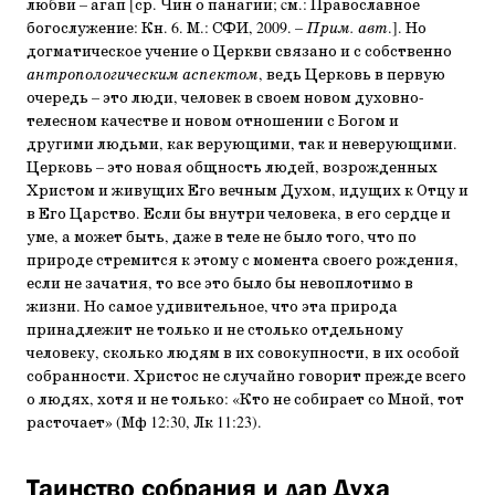
любви – агап [ср. Чин о панагии; cм.: Православное
богослужение: Кн. 6. М.: СФИ, 2009. –
Прим. авт
.]. Но
догма­тическое учение о Церкви связано и с собственно
антрополо­гическим аспектом
, ведь Церковь в первую
очередь – это люди, человек в своем новом духовно-
телесном качестве и новом отношении с Богом и
другими людьми, как верующи­ми, так и неверующими.
Церковь – это новая общность лю­дей, возрожденных
Христом и живущих Его вечным Духом, идущих к Отцу и
в Его Царство. Если бы внутри человека, в его сердце и
уме, а может быть, даже в теле не было того, что по
природе стремится к этому с момента своего рождения,
если не зачатия, то все это было бы невоплотимо в
жизни. Но самое удивительное, что эта природа
принадлежит не только и не столько отдельному
человеку, сколько людям в их совокупности, в их особой
собранности. Христос не слу­чайно говорит прежде всего
о людях, хотя и не только: «Кто не собирает со Мной, тот
расточает» (Мф 12:30, Лк 11:23).
Таинство собрания и дар Духа