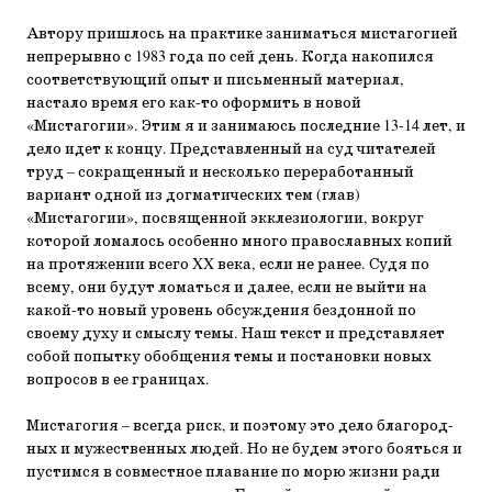
Автору пришлось на практике заниматься мистагогией
непрерывно с 1983 года по сей день. Когда накопился
соот­ветствующий опыт и письменный материал,
настало время его как-то оформить в новой
«Мистагогии». Этим я и зани­маюсь последние 13-14 лет, и
дело идет к концу. Представ­ленный на суд читателей
труд – сокращенный и несколько переработанный
вариант одной из догматических тем (глав)
«Мистагогии», посвященной экклезиологии, вокруг
которой ломалось особенно много православных копий
на протяжении всего XX века, если не ранее. Судя по
всему, они будут ломаться и далее, если не выйти на
какой-то новый уровень обсуждения бездонной по
своему духу и смыслу те­мы. Наш текст и представляет
собой попытку обобщения те­мы и постановки новых
вопросов в ее границах.
Мистагогия – всегда риск, и поэтому это дело благород­
ных и мужественных людей. Но не будем этого бояться и
пу­стимся в совместное плавание по морю жизни ради