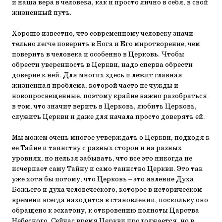
и наша вера в человека, как и просто лично в себя, в свой
жизненный путь.
Хорошо известно, что современному человеку значи­
тельно легче поверить в Бога и Его миротворение, чем
пове­рить в человека и особенно в Церковь. Чтобы
обрести уве­ренность в Церкви, надо сперва обрести
доверие к ней. Для многих здесь и лежит главная
жизненная проблема, которой часто не чужды и
новопросвещенные, поэтому крайне важ­но разобраться
в том, что значит верить в Церковь, любить Церковь,
служить Церкви и даже для начала просто дове­рять ей.
Мы можем очень многое утверждать о Церкви, подходя к
ее Тайне и таинству с разных сторон и на разных
уровнях, но нельзя забывать, что все это никогда не
исчерпает саму Тайну и само таинство Церкви. Это так
уже хотя бы потому, что Церковь – это явление Духа
Божьего и духа человечес­кого, которое в историческом
времени всегда находится в становлении, поскольку оно
обращено к эсхатону, к открове­нию полноты Царства
Небесного. Сейчас время Церкви продолжается, но в