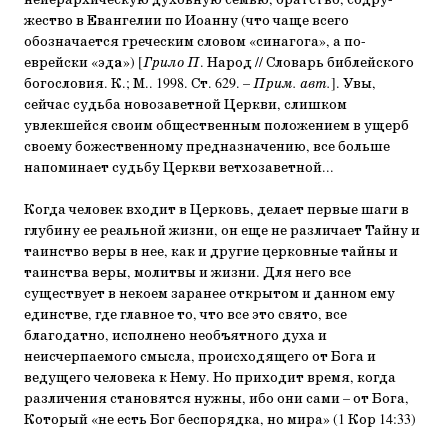
неиерархическую духовную семью, братство, содру­
жество в Евангелии по Иоанну (что чаще всего
обозначается греческим словом «синагога», а по-
еврейски «эд
а
») [
Грило П
. Народ // Словарь библейского
богословия. К.; М.. 1998. Ст. 629. –
Прим. авт.
]. Увы,
сейчас судьба новозаветной Церкви, слишком
увлекшейся своим общественным положением в ущерб
своему божест­венному предназначению, все больше
напоминает судьбу Церкви ветхозаветной...
Когда человек входит в Церковь, делает первые шаги в
глубину ее реальной жизни, он еще не различает Тайну и
та­инство веры в нее, как и другие церковные тайны и
таинст­ва веры, молитвы и жизни. Для него все
существует в некоем заранее открытом и данном ему
единстве, где главное то, что все это свято, все
благодатно, исполнено необъятного духа и
неисчерпаемого смысла, происходящего от Бога и
ведущего человека к Нему. Но приходит время, когда
различе­ния становятся нужны, ибо они сами – от Бога,
Который «не есть Бог беспорядка, но мира» (1 Кор 14:33)