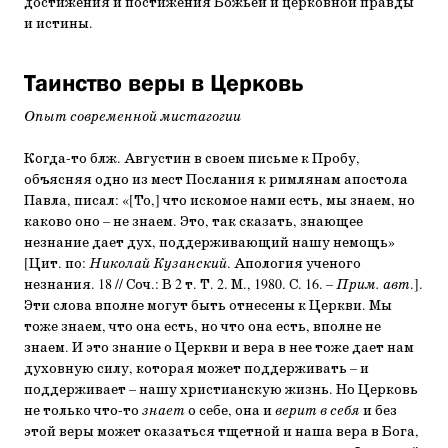
достиже­ния и постижения Божьей и церковной правды
и истины.
Таинство веры в Церковь
Опыт современной мистагогии
Когда-то блж. Августин в своем письме к Пробу,
объясняя од­но из мест Послания к римлянам апостола
Павла, писал: «[То,] что искомое нами есть, мы знаем, но
каково оно – не знаем. Это, так сказать, знающее
незнание дает дух, поддер­живающий нашу немощь»
[Цит. по:
Николай Кузанский
. Апология ученого
незнания. 18 // Соч.: В 2 т. Т. 2. М., 1980. С. 16. –
Прим. авт
.].
Эти слова вполне могут быть от­несены к Церкви. Мы
тоже знаем, что она есть, но что она есть, вполне не
знаем. И это знание о Церкви и вера в нее тоже дает нам
духовную силу, которая может поддержи­вать – и
поддерживает – нашу христианскую жизнь. Но Церковь
не только что-то
знает
о себе, она и
верит в себя
и без
этой веры может оказаться тщетной и наша вера в Бога,