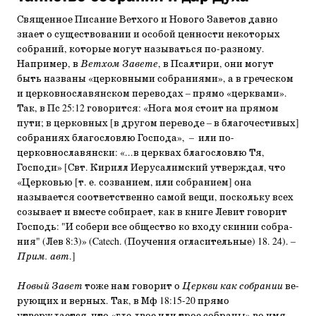
Священное Писание Ветхого и Нового Заветов давно
знает о существовании и особой ценности некоторых
собраний, которые могут называться по-разному.
Например, в
Ветхом Завете
, в Псалтири, они могут
быть названы «церковными собраниями», а в греческом
и церковнославянском перево­дах – прямо «церквами».
Так, в Пс 25:12 говорится: «Нога моя стоит на прямом
пути; в церковных [в другом перево­де – в благочестивых]
собраниях благословлю Господа», – или по-
церковнославянски: «...в церквах благословлю Тя,
Господи» [Свт. Кирилл Иерусалимский утверждал, что
«Церковью [т. е. созванием, или собранием] она
называется соответственно самой ве­щи, поскольку всех
созывает и вместе собирает, как в книге Левит говорит
Господь: "И собери все общество ко входу скинии собра­
ния" (Лев 8:3)» (Catech. (Поучения огласительные) 18. 24). –
Прим. авт
.]
Новый Завет
тоже нам говорит о
Церкви как собрании
ве­
рующих и верных. Так, в Мф 18:15-20 прямо