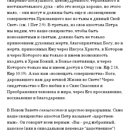
смиренно-послушного, целому­дренного, терпеливого и
нестяжательного духа – ибо это всегда хорошо, но этого
мало, – они могут и должны быть еще и «возвещением
совершенства Призвавшего нас из тьмы в дивный Свой
Свет» (см. 1 Пет 2:9). В-третьих, из слов апостола Петра
мы видим, что наше священство, что­бы быть
новозаветным и святым, должно быть не только
принесением духовных жертв, благоприятных Богу, но и
жертв, приносимых Ему через Иисуса Христа, в Котором
и через Которого мы только и имеем возможность
входить в Храм Божий, в Божье святилище, и через
Которого только мы и имеем доступ к Отцу (см. Еф 2:18,
Евр 10:19). А как нам «возвещать совершенства» Бога,
даровавшего нам дар веч­ной Жизни во Свете? Через
свидетельство о Его любви и о Силе Спасения и
Преображения человека и мира, через Его прославление,
восхваление и благодарение.
В Новом Завете
священство
и
царство
неразрывны. Са­мо
наше священство апостол Петр называет «царствен­
ным». Он говорит всем верным: «Вы – род
и
збранный,
цар­ское [или в синодальном переводе "царственное"]