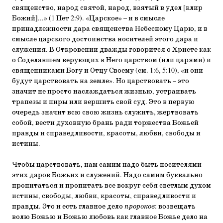
священ­ство, народ святой, народ, взятый в удел [клир
Божий]...» (1 Пет 2:9). «Царское» – и в смысле
принадлежности дара священства Небесному Царю, и в
смысле царского достоин­ства носителей этого дара и
служения. В Откровении дваж­ды говорится о Христе как
о Соделавшем верующих в Него царством (или царями) и
священниками Богу и Отцу Своему (см. 1:6, 5:10), «и они
будут царствовать на земле». Но царст­вовать – это
значит не просто наслаждаться жизнью, устра­ивать
трапезы и пиры или вершить свой суд. Это в первую
очередь значит всю свою жизнь служить, жертвовать
собой, вести духовную брань ради торжества Божьей
правды и справедливости, красоты, любви, свободы и
истины.
Чтобы царствовать, нам самим надо быть носителями
этих даров Божьих и служений. Надо самим буквально
про­питаться и пропитать все вокруг себя светлым духом
истины, свободы, любви, красоты, справедливости и
правды. Это и есть главное дело
пророков
: возвещать
волю Божью и Божью любовь как главное Божье дело на