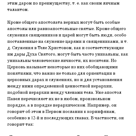
этим даром по преимуществу, т. е. как своим личным
талантом.
Кроме общего апостолата верных могут быть особые
апостолы или равноапостольные святые. Кроме общего
слу­жения священников и царей могут быть люди, особо
поставленные на служение царями и священниками, и т.
д. Служе­ния в Теле Христовом, как и соответствующие
им дары Духа Святого, могут быть часто уникальны, как
уникальны чело­веческие личности, их носители. Но
Церковь называет не­которые из них обобщающими
понятиями, что важно не только для ориентации в
церковных дарах и служениях, но и для установления
между ними определенной ценностной иерархии,
подобной иерархии между членами тела. Уже апостол
Павел перечисляет их не в любом, произвольном
порядке, а в порядке иерархическом. Например, он
говорит об этом в Первом послании к коринфянам,
особенно в 12-й и последующих главах. В частности, он
говорит так: