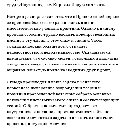
труд («Поучения») свт. Ки­рилла Иерусалимского.
История распорядилась так, что в Православной церкви
со временем более всего развивались именно
мистагогические учения и практики. Однако к нашему
времени особенно трудно вводить новопросвещенных
именно в эту жизнь, в этот опыт и знания. Здесь
традиция церкви больше всего страдает
нецелостностью и недодуманностью. Складывает­ся
впечатление, что сколько людей, говорящих и пишущих
о подобных вещах, столько и мнений, теорий, смыслов и
ак­центов, зачастую прямо не сводимых друг к другу.
Отсюда происходит и наша задача в контексте
церковно­го императива возрождения теории и
практики православ­ной катехезы: собрать основные
положения мистагогического опыта и соответствующих
теорий. Собрать и попытаться преодолеть их
внутреннюю и внешнюю противоречивость. Это не
совсем схоластическая задача, в ней есть элементы от­
кровения, интуиции, мистики