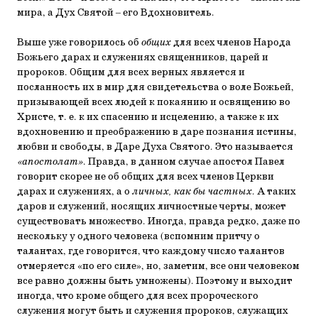
мира, а Дух Святой – его Вдохновитель.
Выше уже говорилось об
общих
для всех членов Народа
Божьего дарах и служениях священников, царей и
проро­ков. Общим для всех верных является и
посланность их в мир для свидетельства о воле Божьей,
призывающей всех людей к покаянию и освящению во
Христе, т. е. к их спасе­нию и исцелению, а также к их
вдохновению и преображе­нию в даре познания истины,
любви и свободы, в Даре Духа Святого. Это называется
«апостолат»
. Правда, в данном слу­чае апостол Павел
говорит скорее не об общих для всех чле­нов Церкви
дарах и служениях, а о
личных, как бы частных
. А таких
даров и служений, носящих личностные черты, мо­жет
существовать множество. Иногда, правда редко, даже по
нескольку у одного человека (вспомним притчу о
талантах, где говорится, что каждому число талантов
отмеряется «по его силе», но, заметим, все они человеком
все равно должны быть умножены). Поэтому и выходит
иногда, что кроме об­щего для всех пророческого
служения могут быть и служе­ния пророков, служащих