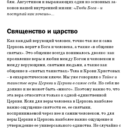
блж. Августином и выражающих один из основных за­
конов нашей внутренней жизни: «
Люби Бога – и
поступай как хочешь
»...
Священство и царство
Как каждый верующий человек, точно так же и сама
Цер­ковь верит в Бога и человека, а также «в общение
святых». Это общение всегда понималось двояко: как
проявление ве­ры и любви между Богом и человеком и
между верующими, святыми людьми, а также как
общение в «святых таинствах» Тела и Крови Христовых
– в евхаристическом ключе. Мы уже говорили о
Тайне и
таинстве веры Церкви и Церкви в самое себя
. Но себя не
должно и не может быть «много». Поэтому важно то, что
эта вера относится только к одной-единственной
Церкви. Если для веры человека в Церковь наиболее
важно ощущение святости ее, ее святыни,
воспринимаемой через нее и самим человеком, то для
веры Церкви в Церковь наиболее важно ощущение и
утверждение ее универсального единства. Не случайно с