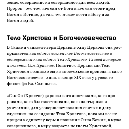
земле, совершен­ное и совершаемое для всех людей.
Пророк – это тот, кто сам от Бога и кто сам стоит пред
Богом в Истине, да так, что может вести к Богу и за
Богом людей.
Тело Христово и Богочеловечество
В Тайне и таинстве веры Церкви в одну Церковь она рас­
крывается
как единое вселенское Богочеловечество и
одновремен­но как единое Тело Христово, Главой которого
является Сам Хрис­тос
. Понятие о Церкви как Теле
Христовом возникло еще в апостольские времена, а как о
Богочеловечестве – лишь в конце XIX века у русского
философа Вл. Соловьева.
«Сам Он (Христос) даровал кого апостолами, кого про­
роками, кого благовестниками, кого пастырями и
учителя­ми, для усовершенствования святых к делу
служения, на со­зидание Тела Христова, пока мы все не
придем к единству веры и познания Сына Божия, в мужа
совершенного, в меру возраста полноты Христовой,