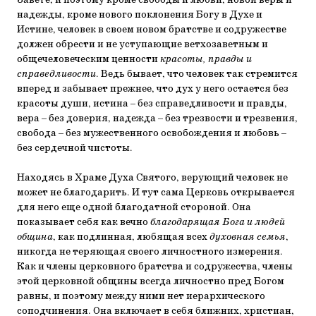
Завете, и поэто­му кроме свободы и любви, новой веры и
надежды, кроме нового поклонения Богу в Духе и
Истине, человек в своем новом братстве и содружестве
должен обрести и не уступаю­щие ветхозаветным и
общечеловеческим ценности
красоты, правды и
справедливости
. Ведь бывает, что человек так стре­мится
вперед и забывает прежнее, что дух у него остается без
красоты души, истина – без справедливости и правды,
вера – без доверия, надежда – без трезвости и трезвения,
свобода – без мужественного освобождения и любовь –
без сердечной чистоты.
Находясь в Храме Духа Святого, верующий человек не
может не благодарить. И тут сама Церковь открывается
для него еще одной благодатной стороной. Она
показывает се­бя как вечно
благодарящая Бога и людей
община
, как подлин­ная, любящая всех
духовная семья
,
никогда не теряющая сво­его личностного измерения.
Как и члены церковного брат­ства и содружества, члены
этой церковной общины всегда личностно пред Богом
равны, и поэтому между ними нет иерархического
соподчинения. Она включает в себя ближ­них, христиан,