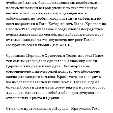
чтобы не были мы больше младенцами, колеблемыми и
носимыми всяким ветром уче­ния по нечестной игре
человеческой, хитростью совращаю­щей нас в
заблуждение, но чтобы, говоря истину в любви, мы во
всем возрастали в Того, Который есть Глава, Христос; из
Него все Тело, скрепляемое и соединяемое посредством
всяких живительных связей, при действии в свою меру
от­дельно каждой части, осуществляет рост Тела к
созиданию себя в любви» (Еф. 4:11-16).
Сравнивая Церковь с Христовым Телом, апостол Павел
тем самым утверждает единство и динамику жизни
Церкви и живущего в ней Духа. Он говорит о ее
совершенстве и мис­тической полноте, что абсолютно
важно для каждого ее чле­на. Кроме того, он говорит о
взаимосвязи и взаимовлиянии всех в Церкви, и даже
брачный союз мужа и жены хочет ви­деть в свете особого
духовного единства и особой любви, су­ществующих в
отношениях Христа и Церкви.
От такого представления о Церкви – Христовом Теле,