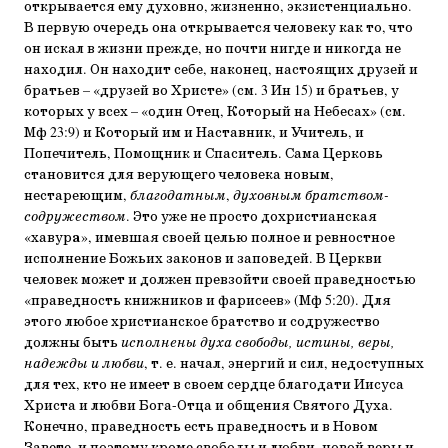
откры­вается ему духовно, жизненно, экзистенциально.
В первую очередь она открывается человеку как то, что
он искал в жизни прежде, но почти нигде и никогда не
находил. Он на­ходит себе, наконец, настоящих друзей и
братьев – «друзей во Христе» (см. 3 Ин 15) и братьев, у
которых у всех – «один Отец, Который на Небесах» (см.
Мф 23:9) и Который им и Наставник, и Учитель, и
Попечитель, Помощник и Спаси­тель. Сама Церковь
становится для верующего человека но­вым,
нестареющим,
благодатным
,
духовным братством-
содружеством
. Это уже не просто дохристианская
«хавур
а
», имев­шая своей целью полное и ревностное
исполнение Божьих законов и заповедей. В Церкви
человек может и должен превзойти своей праведностью
«праведность книжников и фа­рисеев» (Мф 5:20). Для
этого любое христианское братство и содружество
должны быть
исполнены духа свободы, истины, веры,
надежды и любви
, т. е. начал, энергий и сил, недоступ­ных
для тех, кто не имеет в своем сердце благодати Иисуса
Христа и любви Бога-Отца и общения Святого Духа.
Конеч­но, праведность есть праведность и в Новом