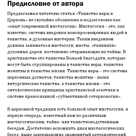
Предисловие от автора
Предлагаемая читателю статья «Таинство веры в
Церковь» не случайно обозначена в подзаголовке как
«опыт современ­ной мистагогии». Мистагогия – это, как
известно, система введения новопросвещенных людей в
таинства, в духовные мистерии. Таким введением
должны заниматься мистагоги, мисты, «таинники»
духовных даров, постепенно открываю­щие их тайны. В
христианстве это таинства Божьей благода­ти, которые
могут быть сгруппированы в таинства веры, та­инства
молитвы и таинства жизни. Таинства веры – это сис­тема
церковных догматов, таинства молитвы – наши
литургические таинства, а таинства жизни – это
онтологические принципы христианской аскетики в
системе право­славной «субъективной сотериологии».
В церковной традиции есть большой опыт мистагогии, в
первую очередь, известный нам по различным
мистагогическим, тайно- или таинствоводственным
беседам. Достаточ­но вспомнить цикл мистагогических
бесед, ныне завершаю­щих знаменитый катехизический