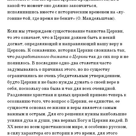
какой-то момент оно должно закончить­ся,
исполнившись вместе с историческим временем на «лу­
говине той, где время не бежит» (О. Мандельштам).
Если мы утверждаем существование таинства Церкви,
то это означает, что в Церкви должен быть и некий
догмат, определяющий и направляющий нашу веру в
Церковь. К со­жалению, история Церкви сложилась так,
что
разработанно­го догмата о Церкви
так до сих пор и не
появилось. В послед­ние одно-два столетия часто
задумывались о причинах это­го, но по существу
ограничились не очень убедительным утверждением,
будто Церкви и не было нужды думать о сво­ей вере в
себя, поскольку она была и так для всех очевидной.
Разделение христиан и целых церквей привело теперь к
осо­знанию того, что вопрос о Церкви, ее единстве, ее
сущнос­ти основах ее жизни и веры является самым
важным и ост­рым. Для его решения нужны наибольшие
усилия духа и души, ума верных Богу и Церкви людей. В
XX веке во всем христианском мире, и особенно русском,
в силу характера его истории в это время, для этого