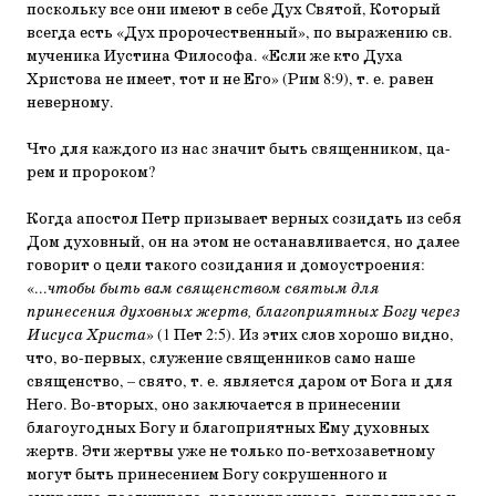
по­скольку все они имеют в себе Дух Святой, Который
всегда есть «Дух пророчественный», по выражению св.
мученика Иустина Философа. «Если же кто Духа
Христова не имеет, тот и не Его» (Рим 8:9), т. е. равен
неверному.
Что для каждого из нас значит быть священником, ца­
рем и пророком?
Когда апостол Петр призывает верных созидать из себя
Дом духовный, он на этом не останавливается, но далее
го­ворит о цели такого созидания и домоустроения:
«...
чтобы быть вам священством святым для
принесения духовных жертв, благоприятных Богу через
Иисуса Христа
» (1 Пет 2:5). Из этих слов хорошо видно,
что, во-первых, служение священников само наше
священство, – свято, т. е. является даром от Бога и для
Него. Во-вторых, оно заключается в принесении
благоугодных Богу и благоприятных Ему духовных
жертв. Эти жертвы уже не только по-ветхозаветному
могут быть прине­сением Богу сокрушенного и