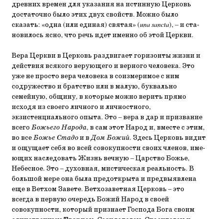
древних времен для указания на ис­тинную Церковь
достаточно было этих двух свойств. Можно было
сказать: «одна (или единая) святая» (
una sancta
), – и ста­
новилось ясно, что речь идет именно об этой Церкви.
Вера Церкви в Церковь раздвигает горизонты жизни и
действия всякого верующего и верного человека. Это
уже не просто вера человека в соизмеримое с ним
содружество и братство или в малую, буквально
семейную, общину, в кото­рые можно верить прямо
исходя из своего личного и лично­стного,
экзистенциального опыта. Это – вера в дар и при­звание
всего
Божьего Народа
, в сам этот Народ и, вместе с этим,
во все
Божье Стадо
и в
Дом Божий
. Здесь Церковь ви­дит
и ощущает себя во всей совокупности своих членов, име­
ющих наследовать Жизнь вечную – Царство Божье,
Небес­ное. Это – духовная, мистическая реальность. В
большой мере она была предоткрыта и предвыявлена
еще в Ветхом Завете. Ветхозаветная Церковь – это
всегда в первую оче­редь Божий Народ в своей
совокупности, который признает Господа Бога своим