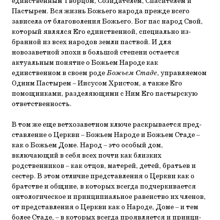
единственным Творцом, Созидателем, Спасителем и
Пастырем. Вся жизнь Божьего народа прежде всего
зависела от благоволения Божьего. Бог пас народ Свой,
который являлся Его единственной, специально из­
бранной из всех народов земли паствой. И для
новозавет­ной эпохи в большой степени остается
актуальным понятие о Божьем Народе как
единственном в своем роде
Божьем Стаде
, управляемом
Одним Пастырем – Иисусом Христом, а также Его
помощниками, разделяющими с Ним Его пастыр­скую
ответственность.
В том же еще ветхозаветном ключе раскрывается пред­
ставление о Церкви – Божьем Народе и Божьем Стаде –
как о Божьем Доме. Народ – это особый дом,
включающий в се­бя всех почти как близких
родственников – как отцов, мате­рей, детей, братьев и
сестер. В этом отличие представления о Церкви как о
братстве и общине, в которых всегда подчер­кивается
онтологическое и принципиальное равенство их членов,
от представления о Церкви как о Народе, Доме – и тем
более Стаде, – в которых всегда проявляется и принци­