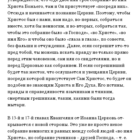
утверждается, что «где двое или трое собраны» во имя
Христа Божьего, там и Он присутствует «посреди них».
Отсюда и начинается познание Церкви. Поэтому, чтобы
Христос был с нами, нам надо, во-первых, собраться
вместе, хотя бы немногим, и во-вторых, собраться так,
чтобы это собрание было «в Госпо­де», «во Христе», «во
имя Его» и чтобы оно было «глаза в гла­за», по совести,
без фальши и отчуждения. Далее, если со­грешит кто-то
пред тобой, ты можешь искать правду не только прямо
перед этим человеком, сам или со свидетеля­ми, но и
перед Церковью как собранием. И если согрешив­ший
будет так жесток, что ослушается и увещания Церкви,
посреди которой присутствует Сам Христос, то будет он
по­добен не знающим Христа и Его Духа, Его истины,
правды и справедливости язычникам и тяжким,
смертным грешни­кам, таким, какими были тогда
мытари.
В 13-й и 17-й главах Евангелия от Иоанна Церковь от­
крывается с новой стороны. Это уже не просто некое
собра­ние немногих и равных между собой людей «во имя
Хрис­та», но собрание учеников – друзей Господа, – т. е.