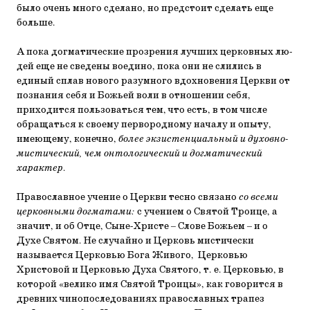
было очень много сделано, но предстоит сделать еще
больше.
А пока догматические прозрения лучших церковных лю­
дей еще не сведены воедино, пока они не слились в
единый сплав нового разумного вдохновения Церкви от
познания себя и Божьей воли в отношении себя,
приходится пользоваться тем, что есть, в том числе
обращаться к своему перво­родному началу и опыту,
имеющему, конечно,
более экзистен­циальный и духовно-
мистический, чем онтологический и догмати­ческий
характер
.
Православное учение о Церкви тесно связано
со всеми
церковными догматами:
с учением о Святой Троице, а
значит, и об Отце, Сыне-Христе – Слове Божьем – и о
Духе Святом. Не случайно и Церковь мистически
называется Церковью Бога Живого, Церковью
Христовой и Церковью Духа Святого, т. е. Церковью, в
которой «велико имя Святой Тро­ицы», как говорится в
древних чинопоследованиях право­славных трапез