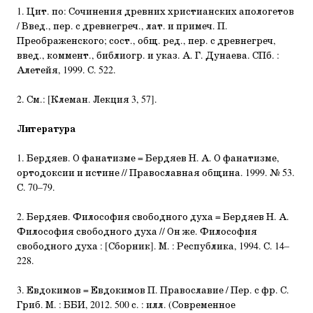
1. Цит. по: Сочинения древних христианских апологетов
/ Введ., пер. с древнегреч., лат. и примеч. П.
Преображенского; сост., общ. ред., пер. с древнегреч,
введ., коммент., библиогр. и указ. А. Г. Дунаева. СПб. :
Алетейя, 1999. С. 522.
2. См.: [Клеман. Лекция 3, 57].
Литература
1. Бердяев. О фанатизме = Бердяев Н. А. О фанатизме,
ортодоксии и истине // Православная община. 1999. № 53.
С. 70–79.
2. Бердяев. Философия свободного духа = Бердяев Н. А.
Философия свободного духа // Он же. Философия
свободного духа : [Сборник]. М. : Республика, 1994. С. 14–
228.
3. Евдокимов = Евдокимов П. Православие / Пер. с фр. С.
Гриб. М. : ББИ, 2012. 500 с. : илл. (Современное