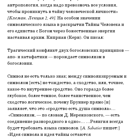
антропология, когда надо превозмочь все условия,
чтобы проникнуть в тайну человеческой личности»
[Клеман. Лекция 2, 49]
. На особом значении
символического языка в раскрытии Тайны Человека и
его единства с Богом через божественные энергии
настаивал архим. Киприан (Керн). Он писал:
Трагический конфликт двух богословских принципов —
апо- и катафатики — порождает символизм в
богословии.
Символ не есть только знак; между символизируемым и
символом [есть] не тождество, а сходство, или, точнее,
какое-то внутреннее сродство. Оно гораздо более
глубокое, более темное, более таинственное, чем
сходство логическое, почему Бруннер прямо [и]
заявляет, что это «сродство есть душа символа»…
«Символизм, — по словам Д. Мережковского, — есть
соединение разнородного в одно»… …Религия всегда
будет требовать языка символов. [
А. Sabatier
пишет:]
«Идея символа и идея тайны остаются