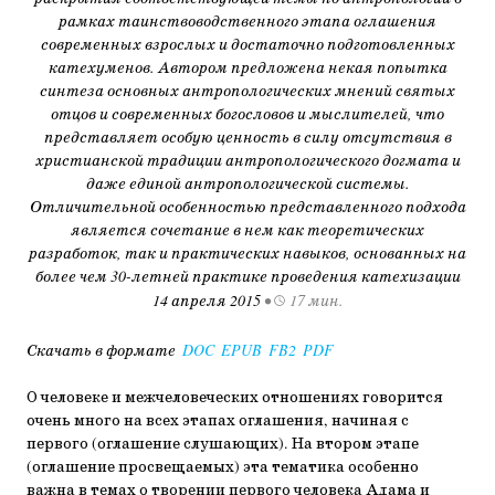
рамках таинствоводственного этапа оглашения
современных взрослых и достаточно подготовленных
катехуменов. Автором предложена некая попытка
синтеза основных антропологических мнений святых
отцов и современных богословов и мыслителей, что
представляет особую ценность в силу отсутствия в
христианской традиции антропологического догмата и
даже единой антропологической системы.
Отличительной особенностью представленного подхода
является сочетание в нем как теоретических
разработок, так и практических навыков, основанных на
более чем 30-летней практике проведения катехизации
14 апреля 2015
•
17 мин.
Скачать в формате
DOC
EPUB
FB2
PDF
О человеке и межчеловеческих отношениях говорится
очень много на всех этапах оглашения, начиная с
первого (оглашение слушающих). На втором этапе
(оглашение просвещаемых) эта тематика особенно
важна в темах о творении первого человека Адама и