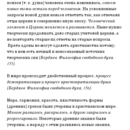
психея [т. е. душа] человека очень изменилась,
совсем
новые темы встали перед человеком
. На усложненные
запросы новой души нельзя ответить так, как отвечали
отцы церкви в совершенно иную эпоху.
Человеческий
элемент в Церкви меняется и развивается
. Ныне нужно
творчески продолжать дело старых учителей церкви, а
не повторять старые их ответы на старые вопросы.
Врата адовы не могут одолеть христианства потому,
что в нем есть вечный и неиссякаемый источник
творческих сил
[Бердяев. Философия свободного духа,
155]
.
В мире происходит двойственный процесс,
процесс
демократизации и процесс аристократизации души
[Бердяев. Философия свободного духа, 156]
.
Мера, гармония, красота, пластичность формы
[древних] греков были утеряны в христианском мире.
Многое развилось, раскрылось, а другое закрылось и
регрессировало
. Некоторые древние знания были
утеряны, а наряду с этим развились новые знания,