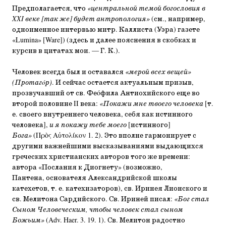
Предполагается, что
«центральной темой богословия в
XXI веке [так же] будет антропология»
(см., например,
одноименное интервью митр. Каллиста (Уэра) газете
«Lumina» [Ware]) (здесь и далее пояснения в скобках и
курсив в цитатах мои. — Г. К.).
Человек всегда был и оставался
«мерой всех вещей»
(Протагóр)
. И сейчас остается актуальным призыв,
прозвучавший от св. Феóфила Антиохийского еще во
второй половине II века:
«Покажи мне твоего человека
[т.
е. своего внутреннего человека, себя как истинного
человека],
и я покажу тебе моего
[истинного]
Бога»
(Πρὸς Αὐτολίκον 1. 2). Это вполне гармонирует с
другими важнейшими высказываниями выдающихся
греческих христианских авторов того же времени:
автора «Послания к Диогнету» (возможно,
Пантена, основателя Александрийской школы
катехетов, т. е. катехизаторов), св. Иринея Лионского и
св. Мелитона Сардийского. Св. Ириней писал:
«Бог стал
Сыном Человеческим, чтобы человек стал сыном
Божьим»
(Adv. Haer. 3. 19. 1). Св. Мелитон радостно