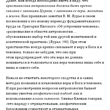
Далее, нам всегда необходимо иметь в виду, что
христианская антропология должна быть крепко
связана с законами Церкви, с законами ее веры, молитвы
и жизни
. Как правильно заметил В. М. Лурье в своем
послесловии к его новому переводу фундаментального
труда св. Григория Нисского «Об устроении человека»,
«разномыслие в области антропологии…
обусловливало выбор той или другой молитвенной и
аскетической практики» [Лурье, 190]. При этом
христианство всегда крепко связывает и веру в Бога и в
человека, только не забудем, что оно при
этом предупреждает, что эта вера не должна
пониматься и толковаться как вера человека лишь себе и
лишь в самого себя.
Нельзя не отметить некоторого сходства и в самих
методах познания и изъяснения веры в Бога и человека.
И при рассмотрении вопросов антропологии бывает
вполне уместен
апофатический подход
, как и
использование
языка символов
. Оливье Клеман говорил,
«что наряду с отрицательным, апофатическим
богословием существует и отрицательная