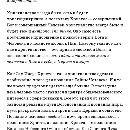
антроподице
я.
Христианство всегда было, есть и будет
христоцентрично, а поскольку Христос — совершенный
Бог и совершенный Человек, христианство всегда было и
будет тео- и
антропоцентрично
. Оно само есть
постепенное приобщение к полноте веры в Бога и
Человека и к полноте любви к Ним. Поэтому главное для
нас в христианстве — это призыв «возлюби Бога» и
«возлюби ближнего», это
Тайна и таинство жизни
человека в Боге и в себе, в Церкви и в мире
.
Как Сам Иисус Христос, так и христианство сделали
необычайно много для познания Тайны Человека. И в то
же время предстоит сделать еще больше. В последние
века человек часто ставился в центре общечеловеческого
интереса в сфере познания. Всё это время от этого
зависели реальные пути Богопознания и познания мира,
пути раскрытия новых даров и сил в Церкви и обществе.
Познание человека («себя») и в это время связывалось с
познанием Христа, а познание Христа — с познанием
Бога как Небесного Отца и действия Его Святого Духа.