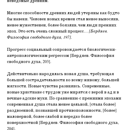
неведомые древним.
Многие способности древних людей утеряны как будто
бы навеки. Человек новых времен стал менее вынослив,
менее мужественен, более боязлив, чем люди прежних
эпох. Это есть очень сложный процесс…
[Бердяев.
Философия свободного духа, 197]
.
Прогресс социальный сопровождается биологически-
антропологическим регрессом [Бердяев. Философия
свободного духа, 203].
Действительно народилась новая душа, требующая
большей сострадательности ко всему живому, большей
мягкости. Новые чувства развились. Современные,
новые христиане с трудом уже мирятся с верой в ад и в
вечные адские муки. По сравнению с прежними эпохами
современная душа стала менее цельной, [стала более]
раздвоенной, познавшей противоположности, [более]
маловерной, более слабой и нередко более
поверхностной [Бердяев. Философия свободного духа,
204].