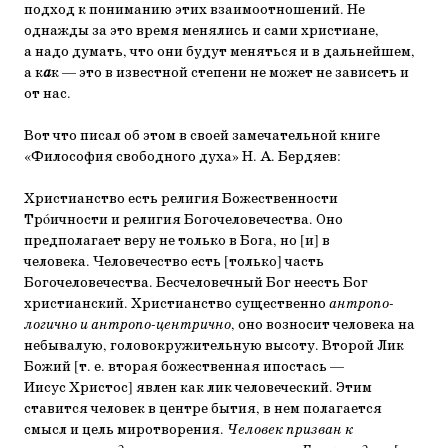
подход к пониманию этих взаимоотношений. Не
однажды за это время менялись и сами христиане,
а надо думать, что они будут меняться и в дальнейшем,
а к
а
к — это в известной степени не может не зависеть и
от нас.
Вот что писал об этом в своей замечательной книге
«Философия свободного духа» Н. А. Бердяев:
Христианство есть религия Божественности
Трóичности и религия Богочеловечества. Оно
предполагает веру не только в Бога, но [и] в
человека. Человечество есть [только] часть
Богочеловечества. Бесчеловечный Бог неесть Бог
христианский. Христианство существенно
антропо-
логично и антропо-центрично
, оно возносит человека на
небывалую, головокружительную высоту. Второй Лик
Божий [т. е. вторая божественная ипостась —
Иисус Христос] явлен как лик человеческий. Этим
ставится человек в центре бытия, в нем полагается
смысл и цель миротворения.
Человек призван к