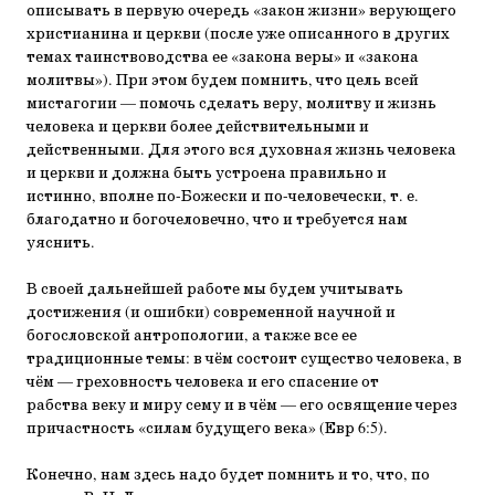
описывать в первую очередь «закон жизни» верующего
христианина и церкви (после уже описанного в других
темах таинствоводства ее «закона веры» и «закона
молитвы»). При этом будем помнить, что цель всей
мистагогии — помочь сделать веру, молитву и жизнь
человека и церкви более действительными и
действенными. Для этого вся духовная жизнь человека
и церкви и должна быть устроена правильно и
истинно, вполне по-Божески и по-человечески, т. е.
благодатно и богочеловечно, что и требуется нам
уяснить.
В своей дальнейшей работе мы будем учитывать
достижения (и ошибки) современной научной и
богословской антропологии, а также все ее
традиционные темы: в чём состоит существо человека, в
чём — греховность человека и его спасение от
рабства веку и миру сему и в чём — его освящение через
причастность «силам будущего века» (Евр 6:5).
Конечно, нам здесь надо будет помнить и то, что, по