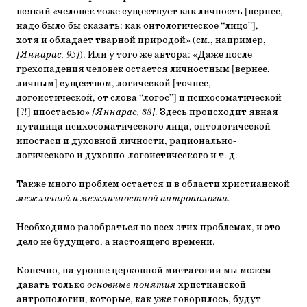
всякий «человек тоже существует как личность [вернее,
надо было бы сказать: как онтологическое “лицо”],
хотя и обладает тварной природой» (см., например,
[Яннарас, 95]
). Или у того же автора: «Даже после
грехопадения человек остается личностным [вернее,
личным] существом, логической [точнее,
логоистической, от слова “логос”] и психосоматической
[?!] ипостасью»
[Яннарас, 88]
. Здесь происходит явная
путаница психосоматического лица, онтологической
ипостаси и духовной личности, рационально-
логического и духовно-логоистического и т. д.
Также много проблем остается и в области христианской
межличной и межличностной антропологии
.
Необходимо разобраться во всех этих проблемах, и это
дело не будущего, а настоящего времени.
Конечно, на уровне церковной мистагогии мы можем
давать только
основные понятия
христианской
антропологии, которые, как уже говорилось, будут