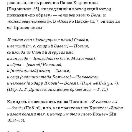
развивал, по выражению Павла Евдокимова
[Евдокимов, 85], нисходящий и восходящий метод
познания «по образу» —
«антропологию Бога»
и
«богословие человека»
. В «Слове о Пасхе» (п. 7) он еще до
св. Иринея писал:
И закон стал [живущим с нами] Словом,
и ветхий [т. е. старый Завет] — Новым,
снизойдя из Сиона и Иерусалима,
и заповедь — Благодатью [т. е. Милостью],
и образ — [самой] Истиной,
и [пасхальный] агнец — Сыном,
и овца [святого стада Божьего] — Человеком,
и человек [по дару Любви] — Богом1, (Περὶ τοῦ Πάσχα. 7).
(Пер. А. Г. Дунаева, заглавные буквы мои. — Г. К.)
Как здесь не вспомнить слова Писания:
«Я сказал: вы
— боги!»
(Пс 81:6), и то, как трактовал их Христос:
«Закон
назвал богами тех, к которым было слово Божье»
(Ин
10:34–35).