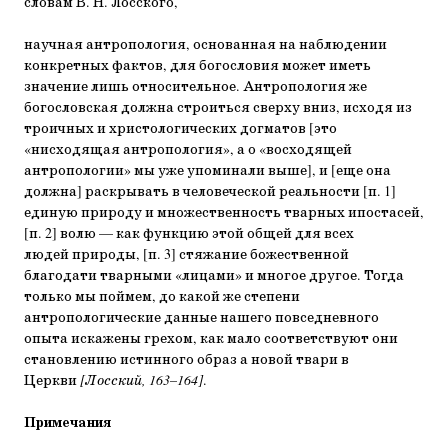
словам В. Н. Лосского,
научная антропология, основанная на наблюдении
конкретных фактов, для богословия может иметь
значение лишь относительное. Антропология же
богословская должна строиться сверху вниз, исходя из
троичных и христологических догматов [это
«нисходящая антропология», а о «восходящей
антропологии» мы уже упоминали выше], и [еще она
должна] раскрывать в человеческой реальности [п. 1]
единую природу и множественность тварных ипостасей,
[п. 2] волю — как функцию этой общей для всех
людей природы, [п. 3] стяжание божественной
благодати тварными «лицами» и многое другое. Тогда
только мы поймем, до какой же степени
антропологические данные нашего повседневного
опыта искажены грехом, как мало соответствуют они
становлению истинного образ а новой твари в
Церкви
[Лосский, 163–164]
.
Примечания