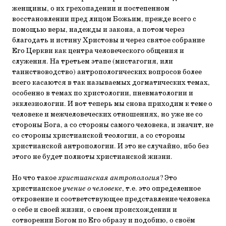
женщины, о их грехопадении и постепенном
восстановлении пред лицом Божьим, прежде всего с
помощью веры, надежды и закона, а потом через
благодать и истину Христовы и через святое собрание
Его Церкви как центра человеческого общения и
служения. На третьем этапе (мистагогия, или
таинствоводство) антропологических вопросов более
всего касаются в так называемых догматических темах,
особенно в темах по христологии, пневматологии и
экклезиологии. И вот теперь мы снова приходим к теме о
человеке и межчеловеческих отношениях, но уже не со
стороны Бога, а со стороны самого человека, и значит, не
со стороны христианской теологии, а со стороны
христианской антропологии. И это не случайно, ибо без
этого не будет полноты христианской жизни.
Но что такое
христианская антропология
? Это
христианское
учение о человеке
, т.е. это определенное
откровение и соответствующее представление человека
о себе и своей жизни, о своем происхождении и
сотворении Богом по Его образу и подобию, о своём