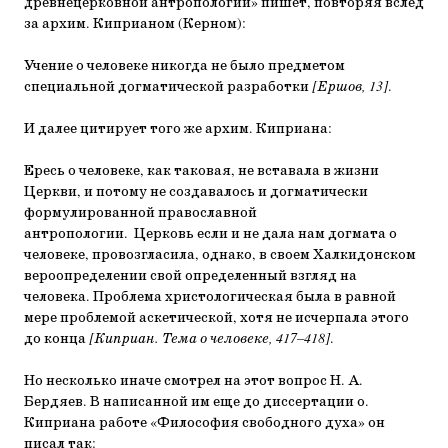
древнецерковной антропологии» пишет, повторяя вслед
за архим. Киприаном (Керном):
Учение о человеке никогда не было предметом
специальной догматической разработки
[Ершов, 13]
.
И далее цитирует того же архим. Киприана:
Ересь о человеке, как таковая, не вставала в жизни
Церкви, и потому не создавалось и догматически
формулированной православной
антропологии. Церковь если и не дала нам догмата о
человеке, провозгласила, однако, в своем Халкидонском
вероопределении свой определенный взгляд на
человека. Проблема христологическая была в равной
мере проблемой аскетической, хотя не исчерпала этого
до конца
[Киприан. Тема о человеке, 417–418]
.
Но несколько иначе смотрел на этот вопрос Н. А.
Бердяев. В написанной им еще до диссертации о.
Киприана работе «Философия свободного духа» он
писал так: