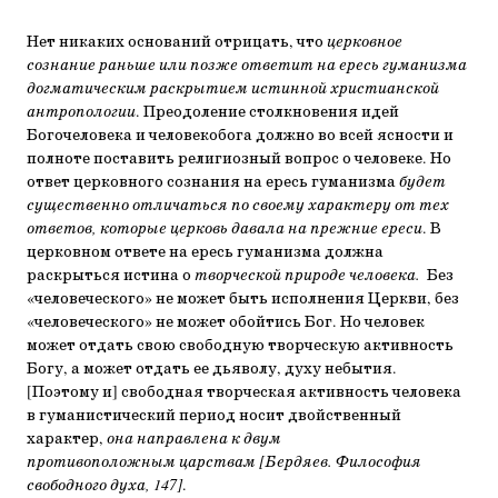
Нет никаких оснований отрицать, что
церковное
сознание раньше или позже ответит на ересь гуманизма
догматическим раскрытием истинной христианской
антропологии
. Преодоление столкновения идей
Богочеловека и человекобога должно во всей ясности и
полноте поставить религиозный вопрос о человеке. Но
ответ церковного сознания на ересь гуманизма
будет
существенно отличаться по своему характеру от тех
ответов, которые церковь давала на прежние ереси
. В
церковном ответе на ересь гуманизма должна
раскрыться истина о
творческой природе человека.
Без
«человеческого» не может быть исполнения Церкви, без
«человеческого» не может обойтись Бог. Но человек
может отдать свою свободную творческую активность
Богу, а может отдать ее дьяволу, духу небытия.
[Поэтому и] свободная творческая активность человека
в гуманистический период носит двойственный
характер,
она направлена к двум
противоположным царствам
[Бердяев. Философия
свободного духа, 147]
.