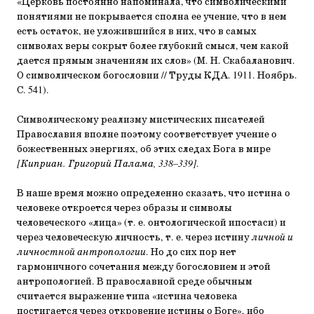
«Церковь постоянно напоминала, что символическими
понятиями не покрывается сполна ее учение, что в нем
есть остаток, не уложившийся в них, что в самых
символах веры сокрыт более глубокий смысл, чем какой
дается прямым значениям их слов» (М. Н. Скабаланович.
О символическом богословии // Труды КДА. 1911. Ноябрь.
С. 541).
Символическому реализму мистических писателей
Православия вполне поэтому соответствует учение о
божественных энергиях, об этих следах Бога в мире
[Киприан. Григорий Палама, 338–339]
.
В наше время можно определенно сказать, что истина о
человеке откроется через образы и символы
человеческого «лица» (т. е. онтологической ипостаси) и
через человеческую личность, т. е. через истину
личной и
личностной антропологии
. Но до сих пор нет
гармоничного сочетания между богословием и этой
антропологией. В православной среде обычным
считается выражение типа «истина человека
постигается через откровение истины о Боге», ибо