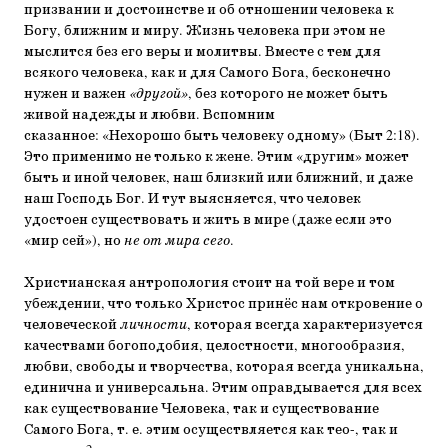
призвании и достоинстве и об отношении человека к
Богу, ближним и миру. Жизнь человека при этом не
мыслится без его веры и молитвы. Вместе с тем для
всякого человека, как и для Самого Бога, бесконечно
нужен и важен
«другой»
, без которого не может быть
живой надежды и любви. Вспомним
сказанное: «Нехорошо быть человеку одному» (Быт 2:18).
Это применимо не только к жене. Этим «другим» может
быть и иной человек, наш близкий или ближний, и даже
наш Господь Бог. И тут выясняется, что человек
удостоен существовать и жить в мире (даже если это
«мир сей»), но
не от мира сего
.
Христианская антропология стоит на той вере и том
убеждении, что только Христос принёс нам откровение о
человеческой
личности
, которая всегда характеризуется
качествами богоподобия, целостности, многообразия,
любви, свободы и творчества, которая всегда уникальна,
единична и универсальна. Этим оправдывается для всех
как существование Человека, так и существование
Самого Бога, т. е. этим осуществляется как тео-, так и