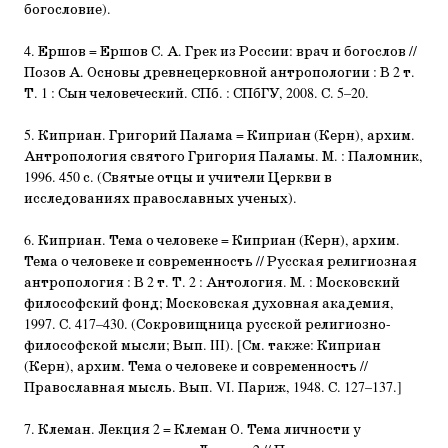
богословие).
4. Ершов = Ершов С. А. Грек из России: врач и богослов //
Позов А. Основы древнецерковной антропологии : В 2 т.
Т. 1 : Сын человеческий. СПб. : СПбГУ, 2008. С. 5–20.
5. Киприан. Григорий Палама = Киприан (Керн), архим.
Антропология святого Григория Паламы. М. : Паломник,
1996. 450 с. (Святые отцы и учители Церкви в
исследованиях православных ученых).
6. Киприан. Тема о человеке = Киприан (Керн), архим.
Тема о человеке и современность // Русская религиозная
антропология : В 2 т. Т. 2 : Антология. М. : Московский
философский фонд; Московская духовная академия,
1997. С. 417–430. (Сокровищница русской религиозно-
философской мысли; Вып. III). [См. также: Киприан
(Керн), архим. Тема о человеке и современность //
Православная мысль. Вып. VI. Париж, 1948. С. 127–137.]
7. Клеман. Лекция 2 = Клеман О. Тема личности у