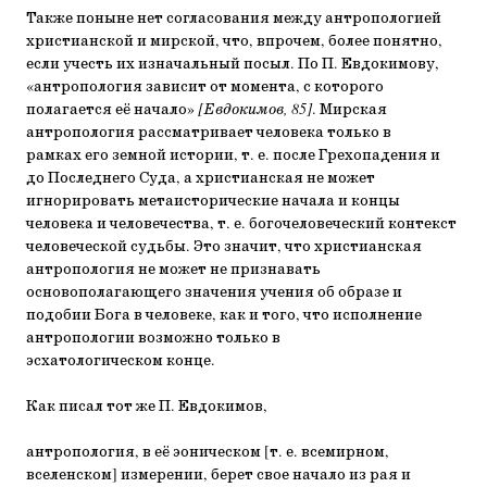
Также поныне нет согласования между антропологией
христианской и мирской, что, впрочем, более понятно,
если учесть их изначальный посыл. По П. Евдокимову,
«антропология зависит от момента, с которого
полагается её начало»
[Евдокимов, 85]
. Мирская
антропология рассматривает человека только в
рамках его земной истории, т. е. после Грехопадения и
до Последнего Суда, а христианская не может
игнорировать метаисторические начала и концы
человека и человечества, т. е. богочеловеческий контекст
человеческой судьбы. Это значит, что христианская
антропология не может не признавать
основополагающего значения учения об образе и
подобии Бога в человеке, как и того, что исполнение
антропологии возможно только в
эсхатологическом конце.
Как писал тот же П. Евдокимов,
антропология, в её эоническом [т. е. всемирном,
вселенском] измерении, берет свое начало из рая и