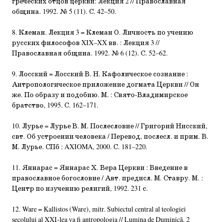
греческих отцов церкви: Лекция 2 // Православная
община. 1992. № 5 (11). С. 42–50.
8. Клеман. Лекция 3 = Клеман О. Личность по учению
русских философов XIX–XX вв. : Лекция 3 //
Православная община. 1992. № 6 (12). С. 52–62.
9. Лосский = Лосский В. Н. Кафолическое сознание :
Антропологическое приложение догмата Церкви // Он
же. По образу и подобию. М. : Свято-Владимирское
братство, 1995. С. 162–171.
10. Лурье = Лурье В. М. Послесловие // Григорий Нисский,
свт. Об устроении человека / Перевод, послесл. и прим. В.
М. Лурье. СПб : AXIOMA, 2000. С. 181–220.
11. Яннарас = Яннарас Х. Вера Церкви : Введение в
православное богословие / Авт. предисл. М. Ставру. М. :
Центр по изучению религий, 1992. 231 с.
12. Ware = Kallistos (Ware), mitr. Subiectul central al teologiei
secolului al XXI-lea va fi antropologia // Lumina de Duminică. 2