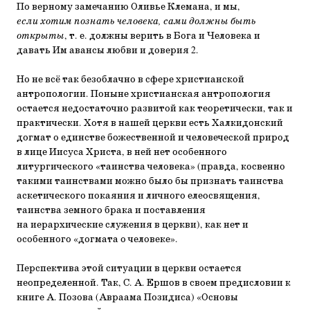
По верному замечанию Оливье Клемана, и мы,
если хотим познать человека, сами должны быть
открыты
, т. е. должны верить в Бога и Человека и
давать Им авансы любви и доверия 2.
Но не всё так безоблачно в сфере христианской
антропологии. Поныне христианская антропология
остается недостаточно развитой как теоретически, так и
практически. Хотя в нашей церкви есть Халкидонский
догмат о единстве божественной и человеческой природ
в лице Иисуса Христа, в ней нет особенного
литургического «таинства человека» (правда, косвенно
такими таинствами можно было бы признать таинства
аскетического покаяния и личного елеосвящения,
таинства земного брака и поставления
на иерархические служения в церкви), как нет и
особенного «догмата о человеке».
Перспектива этой ситуации в церкви остается
неопределенной. Так, С. А. Ершов в своем предисловии к
книге А. Позова (Авраама Позидиса) «Основы