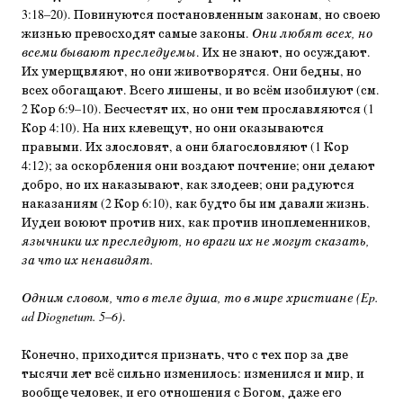
3:18–20). Повинуются постановленным законам, но своею
жизнью превосходят самые законы.
Они любят всех, но
всеми бывают преследуемы
. Их не знают, но осуждают.
Их умерщвляют, но они животворятся. Они бедны, но
всех обогащают. Всего лишены, и во всём изобилуют (см.
2 Кор 6:9–10). Бесчестят их, но они тем прославляются (1
Кор 4:10). На них клевещут, но они оказываются
правыми. Их злословят, а они благословляют (1 Кор
4:12); за оскорбления они воздают почтение; они делают
добро, но их наказывают, как злодеев; они радуются
наказаниям (2 Кор 6:10), как будто бы им давали жизнь.
Иудеи воюют против них, как против иноплеменников,
язычники их преследуют, но враги их не могут сказать,
за что их ненавидят.
Одним словом, что в теле душа, то в мире христиане
(Ep.
ad Diognetum. 5–6)
.
Конечно, приходится признать, что с тех пор за две
тысячи лет всё сильно изменилось: изменился и мир, и
вообще человек, и его отношения с Богом, даже его