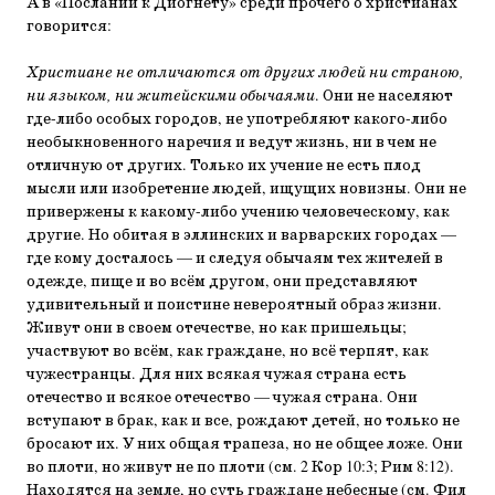
А в «Послании к Диогнету» среди прочего о христианах
говорится:
Христиане не отличаются от других людей ни страною,
ни языком, ни житейскими обычаями
. Они не населяют
где-либо особых городов, не употребляют какого-либо
необыкновенного наречия и ведут жизнь, ни в чем не
отличную от других. Только их учение не есть плод
мысли или изобретение людей, ищущих новизны. Они не
привержены к какому-либо учению человеческому, как
другие. Но обитая в эллинских и варварских городах —
где кому досталось — и следуя обычаям тех жителей в
одежде, пище и во всём другом, они представляют
удивительный и поистине невероятный образ жизни.
Живут они в своем отечестве, но как пришельцы;
участвуют во всём, как граждане, но всё терпят, как
чужестранцы. Для них всякая чужая страна есть
отечество и всякое отечество — чужая страна. Они
вступают в брак, как и все, рождают детей, но только не
бросают их. У них общая трапеза, но не общее ложе. Они
во плоти, но живут не по плоти (см. 2 Кор 10:3; Рим 8:12).
Находятся на земле, но суть граждане небесные (см. Фил