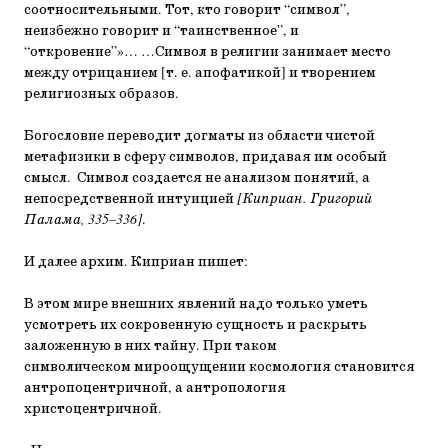
соотносительными. Тот, кто говорит “символ”,
неизбежно говорит и “таинственное”, и
“откровение”»… …Символ в религии занимает место
между отрицанием [т. е. апофатикой] и творением
религиозных образов.
Богословие переводит догматы из области чистой
метафизики в сферу символов, придавая им особый
смысл. Символ создается не анализом понятий, а
непосредственной интуицией
[Киприан. Григорий
Палама, 335–336]
.
И далее архим. Киприан пишет:
В этом мире внешних явлений надо только уметь
усмотреть их сокровенную сущность и раскрыть
заложенную в них тайну. При таком
символическом мироощущении космология становится
антропоцентричной, а антропология
христоцентричной.