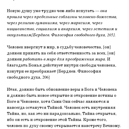
Новую душу уже трудно чем-либо испугать —
она
прошла через предельные соблазны человеко-божества,
через религию гуманизма, через марксизм, через
ницшеанство, социализм и анархизм, через эстетизм и
оккультизм[Бердяев. Философия свободного духа, 205]
.
Человек ввергнут в мир, в судьбу человечества, [он]
должен принять на себя ответственность за всех, [он]
должен
работать в мире для преображения мира
. И
благодать Божья действует внутри свободы человека,
изнутри ее преображает [Бердяев. Философия
свободного духа, 206]
Итак, должно быть обновление веры в Бога и Человека
и должно быть новое открытие и откровение истины о
Боге и Человеке, хотя Сами Они сейчас являются и
навсегда останутся Тайной. Человек есть внутренняя
Тайна, но, как это ни парадоксально, Тайна открытая,
ибо он есть и откровение этой Тайны. Кроме того,
человек по духу своему открывается навстречу Вечному.