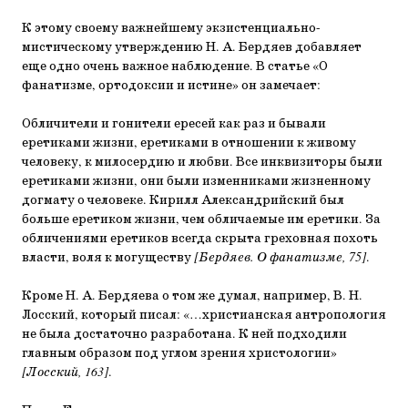
К этому своему важнейшему экзистенциально-
мистическому утверждению Н. А. Бердяев добавляет
еще одно очень важное наблюдение. В статье «О
фанатизме, ортодоксии и истине» он замечает:
Обличители и гонители ересей как раз и бывали
еретиками жизни, еретиками в отношении к живому
человеку, к милосердию и любви. Все инквизиторы были
еретиками жизни, они были изменниками жизненному
догмату о человеке. Кирилл Александрийский был
больше еретиком жизни, чем обличаемые им еретики. За
обличениями еретиков всегда скрыта греховная похоть
власти, воля к могуществу
[Бердяев. О фанатизме, 75]
.
Кроме Н. А. Бердяева о том же думал, например, В. Н.
Лосский, который писал: «…христианская антропология
не была достаточно разработана. К ней подходили
главным образом под углом зрения христологии»
[Лосский, 163]
.