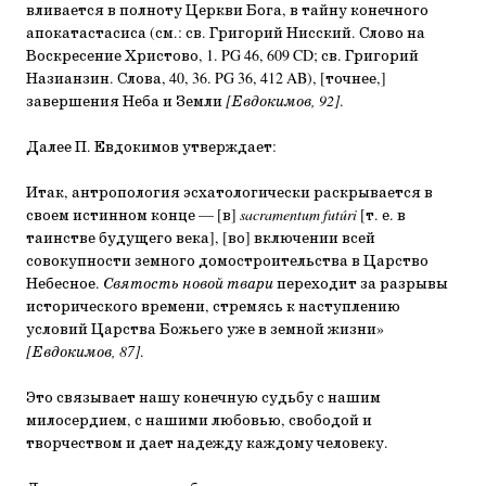
вливается в полноту Церкви Бога, в тайну конечного
апокатастасиса (см.: св. Григорий Нисский. Слово на
Воскресение Христово, 1. PG 46, 609 CD; св. Григорий
Назианзин. Слова, 40, 36. PG 36, 412 AB), [точнее,]
завершения Неба и Земли
[Евдокимов, 92]
.
Далее П. Евдокимов утверждает:
Итак, антропология эсхатологически раскрывается в
своем истинном конце — [в]
sacramentum futúri
[т. е. в
таинстве будущего века], [во] включении всей
совокупности земного домостроительства в Царство
Небесное.
Святость новой твари
переходит за разрывы
исторического времени, стремясь к наступлению
условий Царства Божьего уже в земной жизни»
[Евдокимов, 87]
.
Это связывает нашу конечную судьбу с нашим
милосердием, с нашими любовью, свободой и
творчеством и дает надежду каждому человеку.