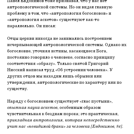
Павел Евдокимов тоже признавал, что у нас нет
антропологической системы. Но он видел главную
проблему в том, что «антропология богословов» и
«антропология аскетов» существуют как-то
параллельно. Он писал:
Отцы церкви никогда не занимались построением
исчерпывающей антропологической системы. Однако их
богословие, уточняя истины, касающиеся Бога,
постоянно говорило о человеке, согласно принципу
соответствия «образу». Только святой Григорий
Нисский написал труд «Об устроении человека». У
других отцов мы находим лишь обрывки или
утверждения, антропологические по характеру или по
существу.
Наряду с богословием существует «глас пустыни»,
опытная наука аскетов
, особенным образом
чувствительная к безднам порока; это практическая,
прикладная антропология, которая непосредственно
учит нас «невидимой брани» за человека
[Евдокимов, 84]
.