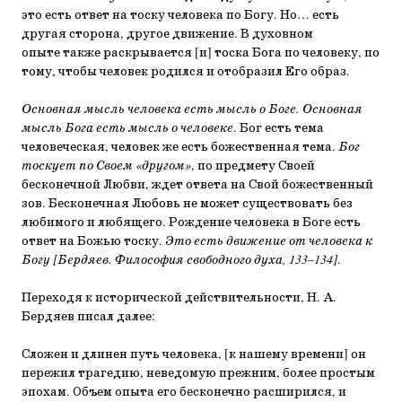
это есть ответ на тоску человека по Богу. Но… есть
другая сторона, другое движение. В духовном
опыте также раскрывается [и] тоска Бога по человеку, по
тому, чтобы человек родился и отобразил Его образ.
Основная мысль человека есть мысль о Боге. Основная
мысль Бога есть мысль о человеке
. Бог есть тема
человеческая, человек же есть божественная тема.
Бог
тоскует по Своем «другом»
, по предмету Своей
бесконечной Любви, ждет ответа на Свой божественный
зов. Бесконечная Любовь не может существовать без
любимого и любящего. Рождение человека в Боге есть
ответ на Божью тоску.
Это есть движение от человека к
Богу [Бердяев. Философия свободного духа, 133–134]
.
Переходя к исторической действительности, Н. А.
Бердяев писал далее:
Сложен и длинен путь человека, [к нашему времени] он
пережил трагедию, неведомую прежним, более простым
эпохам. Объем опыта его бесконечно расширился, и