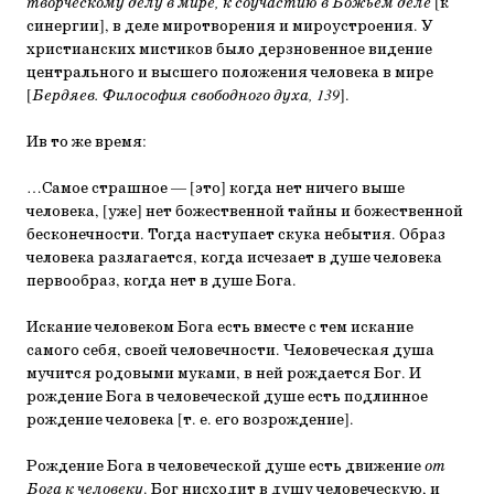
творческому делу в мире, к соучастию в Божьем деле
[к
синергии], в деле миротворения и мироустроения. У
христианских мистиков было дерзновенное видение
центрального и высшего положения человека в мире
[
Бердяев. Философия свободного духа, 139
].
Ив то же время:
…Самое страшное — [это] когда нет ничего выше
человека, [уже] нет божественной тайны и божественной
бесконечности. Тогда наступает скука небытия. Образ
человека разлагается, когда исчезает в душе человека
первообраз, когда нет в душе Бога.
Искание человеком Бога есть вместе с тем искание
самого себя, своей человечности. Человеческая душа
мучится родовыми муками, в ней рождается Бог. И
рождение Бога в человеческой душе есть подлинное
рождение человека [т. е. его возрождение].
Рождение Бога в человеческой душе есть движение
от
Бога к человеку
. Бог нисходит в душу человеческую, и