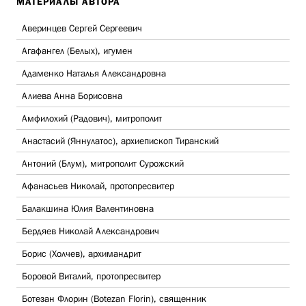
МАТЕРИАЛЫ АВТОРА
Аверинцев Сергей Сергеевич
Агафангел (Белых), игумен
Адаменко Наталья Александровна
Алиева Анна Борисовна
Амфилохий (Радович), митрополит
Анастасий (Яннулатос), архиепископ Тиранский
Антоний (Блум), митрополит Сурожский
Афанасьев Николай, протопресвитер
Балакшина Юлия Валентиновна
Бердяев Николай Александрович
Борис (Холчев), архимандрит
Боровой Виталий, протопресвитер
Ботезан Флорин (Botezan Florin), священник