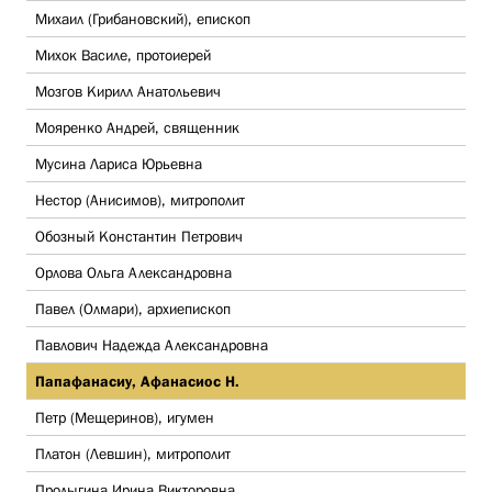
Михаил (Грибановский), епископ
Михок Василе, протоиерей
Мозгов Кирилл Анатольевич
Мояренко Андрей, священник
Мусина Лариса Юрьевна
Нестор (Анисимов), митрополит
Обозный Константин Петрович
Орлова Ольга Александровна
Павел (Олмари), архиепископ
Павлович Надежда Александровна
Папафанасиу, Афанасиос Н.
Петр (Мещеринов), игумен
Платон (Левшин), митрополит
Пролыгина Ирина Викторовна