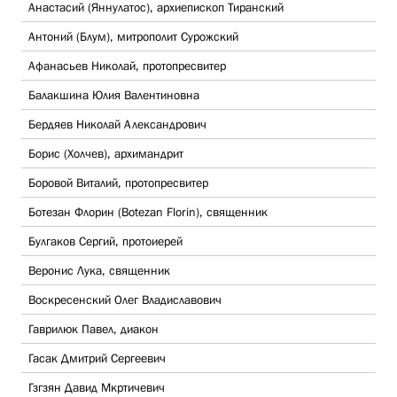
Анастасий (Яннулатос), архиепископ Тиранский
Антоний (Блум), митрополит Сурожский
Афанасьев Николай, протопресвитер
Балакшина Юлия Валентиновна
Бердяев Николай Александрович
Борис (Холчев), архимандрит
Боровой Виталий, протопресвитер
Ботезан Флорин (Botezan Florin), священник
Булгаков Сергий, протоиерей
Веронис Лука, священник
Воскресенский Олег Владиславович
Гаврилюк Павел, диакон
Гасак Дмитрий Сергеевич
Гзгзян Давид Мкртичевич