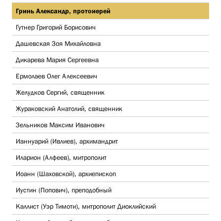
Гринь Александр, протоиерей
Гутнер Григорий Борисович
Дашевская Зоя Михайловна
Дикарева Мария Сергеевна
Ермолаев Олег Алексеевич
Желудков Сергий, священник
Жураковский Анатолий, священник
Зельников Максим Иванович
Ианнуарий (Ивлиев), архимандрит
Иларион (Алфеев), митрополит
Иоанн (Шаховской), архиепископ
Иустин (Попович), преподобный
Каллист (Уэр Тимоти), митрополит Диоклийский