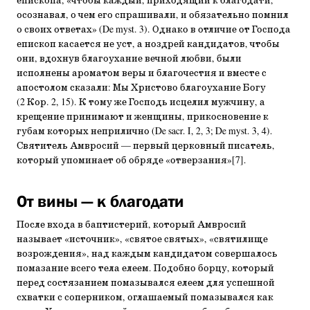
епископа, «чтобы каждый, приходящий к благодати,
осознавал, о чем его спрашивали, и обязательно помнил
о своих ответах» (De myst. 3). Однако в отличие от Господа
епископ касается не уст, а ноздрей кандидатов, чтобы
они, вдохнув благоухание вечной любви, были
исполнены ароматом веры и благочестия и вместе с
апостолом сказали: Мы Христово благоухание Богу
(2 Кор. 2, 15). К тому же Господь исцелил мужчину, а
крещение принимают и женщины, прикосновение к
губам которых неприлично (De sacr. I, 2, 3; De myst. 3, 4).
Святитель Амвросий — первый церковный писатель,
который упоминает об обряде «отверзания»[7].
От вины — к благодати
После входа в баптистерий, который Амвросий
называет «источник», «святое святых», «святилище
возрождения», над каждым кандидатом совершалось
помазание всего тела елеем. Подобно борцу, который
перед состязанием помазывался елеем для успешной
схватки с соперником, оглашаемый помазывался как