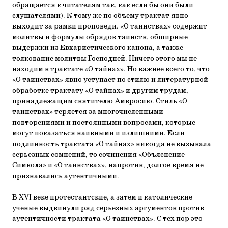
обращается к читателям так, как если бы они были
слушателями). К тому же по объему трактат явно
выходит за рамки проповеди. «О таинствах» содержит
молитвы и формулы обрядов таинств, обширные
выдержки из Евхаристического канона, а также
толкование молитвы Господней. Ничего этого мы не
находим в трактате «О тайнах». Но важнее всего то, что
«О таинствах» явно уступает по стилю и литературной
обработке трактату «О тайнах» и другим трудам,
принадлежащим святителю Амвросию. Стиль «О
таинствах» теряется за многочисленными
повторениями и постоянными вопросами, которые
могут показаться наивными и излишними. Если
подлинность трактата «О тайнах» никогда не вызывала
серьезных сомнений, то сочинения «Объяснение
Символа» и «О таинствах», напротив, долгое время не
признавались аутентичными.
В XVI веке протестантские, а затем и католические
ученые выдвинули ряд серьезных аргументов против
аутентичности трактата «О таинствах». С тех пор это