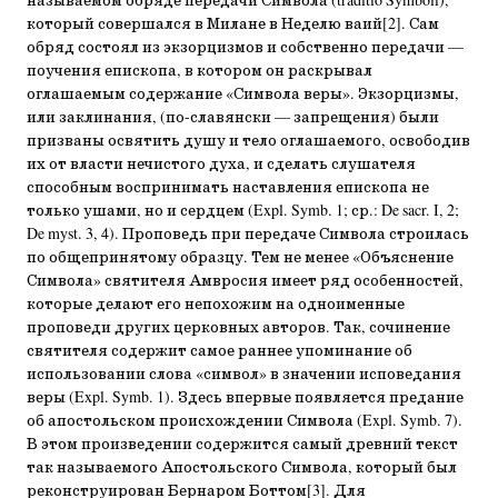
называемом обряде передачи Символа (traditio Symboli),
который совершался в Милане в Неделю ваий[2]. Сам
обряд состоял из экзорцизмов и собственно передачи —
поучения епископа, в котором он раскрывал
оглашаемым содержание «Символа веры». Экзорцизмы,
или заклинания, (по-славянски — запрещения) были
призваны освятить душу и тело оглашаемого, освободив
их от власти нечистого духа, и сделать слушателя
способным воспринимать наставления епископа не
только ушами, но и сердцем (Expl. Symb. 1; ср.: De sacr. I, 2;
De myst. 3, 4). Проповедь при передаче Символа строилась
по общепринятому образцу. Тем не менее «Объяснение
Символа» святителя Амвросия имеет ряд особенностей,
которые делают его непохожим на одноименные
проповеди других церковных авторов. Так, сочинение
святителя содержит самое раннее упоминание об
использовании слова «символ» в значении исповедания
веры (Expl. Symb. 1). Здесь впервые появляется предание
об апостольском происхождении Символа (Expl. Symb. 7).
В этом произведении содержится самый древний текст
так называемого Апостольского Символа, который был
реконструирован Бернаром Боттом[3]. Для