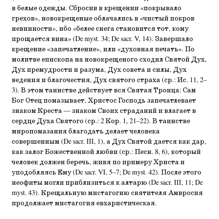
в белые одежды. Сбросив в крещении «покрывало
грехов», новокрещеные облачались в «чистый покров
невинности», ибо «белее снега становится тот, кому
прощается вина» (De myst. 34; De sacr. V, 14). Завершало
крещение «запечатление», или «духовная печать». По
молитве епископа на новокрещеного сходил Святой Дух,
Дух премудрости и разума, Дух совета и силы, Дух
ведения и благочестия, Дух святого страха (ср.: Ис. 11, 2–
3). В этом таинстве действует вся Святая Троица: Сам
Бог Отец помазывает, Христос Господь запечатлевает
знаком Креста — знаком Своих страданий и влагает в
сердце Духа Святого (ср.: 2 Кор. 1, 21–22). В таинстве
миропомазания благодать делает человека
совершенным (De sacr. III, 1), а Дух Святой дается как дар,
как залог Божественной любви (ср.: Песн. 8, 6), который
человек должен беречь, живя по примеру Христа и
уподобляясь Ему (De sacr. VI, 5–7; De myst. 42). После этого
неофиты могли приблизиться к алтарю (De sacr. III, 11; De
myst. 43). Крещальную мистагогию святителя Амвросия
продолжает мистагогия евхаристическая.