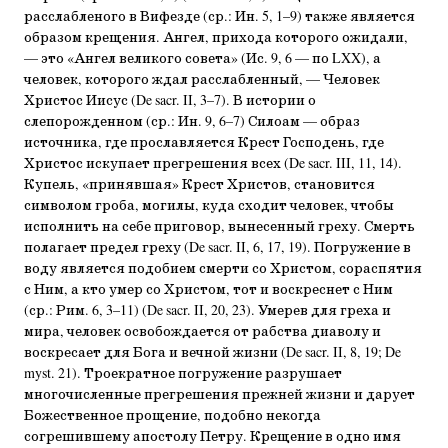
расслабленого в Вифезде (ср.: Ин. 5, 1–9) также является
образом крещения. Ангел, прихода которого ожидали,
— это «Ангел великого совета» (Ис. 9, 6 — по LXX), а
человек, которого ждал расслабленный, — Человек
Христос Иисус (De sacr. II, 3–7). В истории о
слепорожденном (ср.: Ин. 9, 6–7) Силоам — образ
источника, где прославляется Крест Господень, где
Христос искупает прегрешения всех (De sacr. III, 11, 14).
Купель, «принявшая» Крест Христов, становится
символом гроба, могилы, куда сходит человек, чтобы
исполнить на себе приговор, вынесенный греху. Смерть
полагает предел греху (De sacr. II, 6, 17, 19). Погружение в
воду является подобием смерти со Христом, сораспятия
с Ним, а кто умер со Христом, тот и воскреснет с Ним
(ср.: Рим. 6, 3–11) (De sacr. II, 20, 23). Умерев для греха и
мира, человек освобождается от рабства диаволу и
воскресает для Бога и вечной жизни (De sacr. II, 8, 19; De
myst. 21). Троекратное погружение разрушает
многочисленные прегрешения прежней жизни и дарует
Божественное прощение, подобно некогда
согрешившему апостолу Петру. Крещение в одно имя