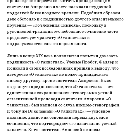
произведение перестали считать принадлежащим
святителю Амвросию и часто называли неудачной
подделкой более позднего времени. Подобным образом
дело обстояло и с подлинностью другого огласительного
поучения — «Объяснения Символа», поскольку в
рукописной традиции это небольшое сочинение часто
предшествует трактату «О таинствах» и
подразумевается как его первая книга.
Лишь в конце XIX века появляются попытки доказать
подлинность «О таинствах». Ученые Пробст, Фаллер и
Конноли в своих исследованиях пришли к выводу, что
авторство «О таинствах» не может принадлежать
никому другому, кроме святителя Амвросия. Было
выдвинуто предположение, что «О таинствах» — это
единственная сохранившаяся стенограмма устной
огласительной проповеди святителя Амвросия. «О
таинствах» был написан со слуха писцом-стенографом.
К тому же De sacramentis («О таинствах») — условное
название, данное на основании первых двух слов
сочинения, что подтверждает его изначально устный
характер. Хотя святитель Амвросий не писал