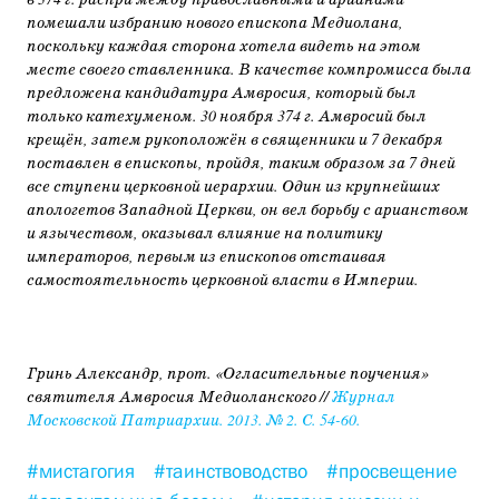
в 374 г. распри между православными и арианами
помешали избранию нового епископа Медиолана,
поскольку каждая сторона хотела видеть на этом
месте своего ставленника. В качестве компромисса была
предложена кандидатура Амвросия, который был
только катехуменом. 30 ноября 374 г. Амвросий был
крещён, затем рукоположён в священники и 7 декабря
поставлен в епископы, пройдя, таким образом за 7 дней
все ступени церковной иерархии. Один из крупнейших
апологетов Западной Церкви, он вел борьбу с арианством
и язычеством, оказывал влияние на политику
императоров, первым из епископов отстаивая
самостоятельность церковной власти в Империи.
Гринь Александр, прот. «Огласительные поучения»
святителя Амвросия Медиоланского //
Журнал
Московской Патриархии. 2013. № 2. С. 54-60.
#мистагогия
#таинствоводство
#просвещение