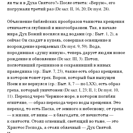
ли ты и в Духа Святого?» После ответа: «Верую», его
погружали третий раз (De sacr. II, 16, 20; De myst. 28).
Объяснение библейских прообразов таинства крещения
отличается глубиной и многообразием. Так, в начале
мира Дух Божий носился над водами (ср.: Быт. 1, 2), а
сейчас Он сходит в купель, совершая освящение и
возрождение крещаемых (De myst. 9, 59). Вода,
породившая «душу живую», теперь дарует людям новое
рождение и обновление (De sacr. III, 3). Потоп,
поглотивший грешников и сохранивший в живых
праведника (ср.: Быт. 7, 23), также есть образ крещения,
в котором тонет грех. Ворон, который был выпущен
Ноем и не вернулся (ср.: Быт. 8, 7 — по LXX), есть образ
греха, который уничтожен (De sacr. I, 23; II, 1; De myst. 10,
11). Переход через Чермное море, в котором погибли
египтяне, — образ перехода через воды крещения. Это
переход, то есть Пасха, от земного к небесному, от греха
— к жизни, от вины — к благодати, от нечистоты —
к святости. Столп огненный, светящий во тьме, — это
Христос Господь, а столп облачный — Дух Святой.