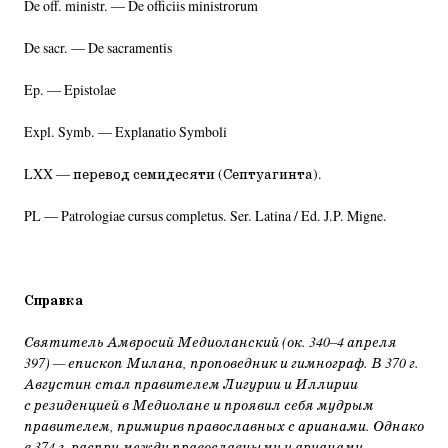
De off. ministr. — De officiis ministrorum
De sacr. — De sacramentis
Ep. — Epistolae
Expl. Symb. — Explanatio Symboli
LXX — перевод семидесяти (Септуагинта).
PL — Patrologiae cursus completus. Ser. Latina / Ed. J.P. Migne.
Справка
Святитель Амвросий Медиоланский (ок. 340–4 апреля
397) — епископ Милана, проповедник и гимнограф. В 370 г.
Августин стал правителем Лигурии и Иллирии
с резиденцией в Медиолане и проявил себя мудрым
правителем, примирив православных с арианами. Однако