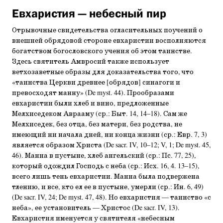
Евхаристия — небесный пир
Отрывочные свидетельства огласительных поучений о
внешней обрядовой стороне евхаристии восполняются
богатством богословского учения об этом таинстве.
Здесь святитель Амвросий также использует
ветхозаветные образы для доказательства того, что
«таинства Церкви древнее [обрядов] синагоги и
превосходят манну» (De myst. 44). Прообразами
евхаристии были хлеб и вино, предложенные
Мелхиседеком Аврааму (ср.: Быт. 14, 14–18). Сам же
Мелхиседек, без отца, без матери, без родства, не
имеющий ни начала дней, ни конца жизни (ср.: Евр. 7, 3)
является образом Христа (De sacr. IV, 10–12; V, 1; De myst. 45,
46). Манна в пустыне, хлеб ангельский (ср.: Пс. 77, 25),
который одождил Господь с неба (ср.: Исх. 16, 4. 13–15),
всего лишь тень евхаристии. Манна была подвержена
тлению, и все, кто ел ее в пустыне, умерли (ср.: Ин. 6, 49)
(De sacr. IV, 24; De myst. 47, 48). Но евхаристия — таинство «с
неба», ее установитель — Христос (De sacr. IV, 13).
Евхаристия именуется у святителя «небесным