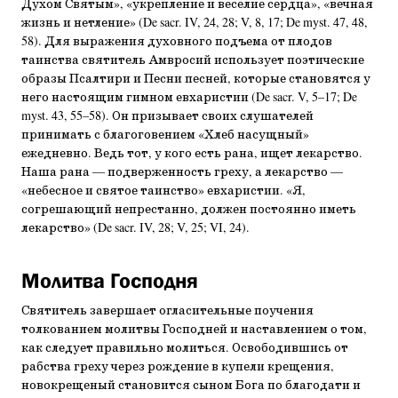
Духом Святым», «укрепление и веселие сердца», «вечная
жизнь и нетление» (De sacr. IV, 24, 28; V, 8, 17; De myst. 47, 48,
58). Для выражения духовного подъема от плодов
таинства святитель Амвросий использует поэтические
образы Псалтири и Песни песней, которые становятся у
него настоящим гимном евхаристии (De sacr. V, 5–17; De
myst. 43, 55–58). Он призывает своих слушателей
принимать с благоговением «Хлеб насущный»
ежедневно. Ведь тот, у кого есть рана, ищет лекарство.
Наша рана — подверженность греху, а лекарство —
«небесное и святое таинство» евхаристии. «Я,
согрешающий непрестанно, должен постоянно иметь
лекарство» (De sacr. IV, 28; V, 25; VI, 24).
Молитва Господня
Святитель завершает огласительные поучения
толкованием молитвы Господней и наставлением о том,
как следует правильно молиться. Освободившись от
рабства греху через рождение в купели крещения,
новокрещеный становится сыном Бога по благодати и