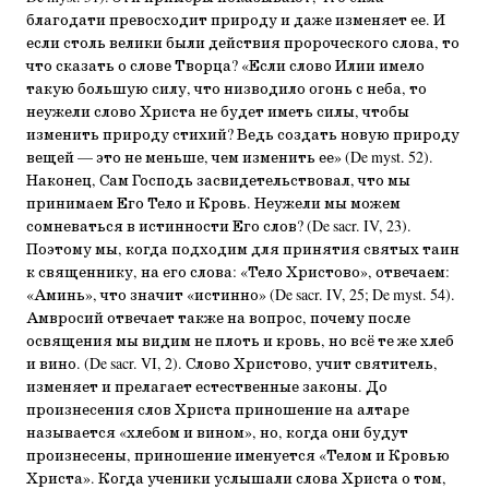
благодати превосходит природу и даже изменяет ее. И
если столь велики были действия пророческого слова, то
что сказать о слове Творца? «Если слово Илии имело
такую большую силу, что низводило огонь с неба, то
неужели слово Христа не будет иметь силы, чтобы
изменить природу стихий? Ведь создать новую природу
вещей — это не меньше, чем изменить ее» (De myst. 52).
Наконец, Сам Господь засвидетельствовал, что мы
принимаем Его Тело и Кровь. Неужели мы можем
сомневаться в истинности Его слов? (De sacr. IV, 23).
Поэтому мы, когда подходим для принятия святых таин
к священнику, на его слова: «Тело Христово», отвечаем:
«Аминь», что значит «истинно» (De sacr. IV, 25; De myst. 54).
Амвросий отвечает также на вопрос, почему после
освящения мы видим не плоть и кровь, но всё те же хлеб
и вино. (De sacr. VI, 2). Слово Христово, учит святитель,
изменяет и прелагает естественные законы. До
произнесения слов Христа приношение на алтаре
называется «хлебом и вином», но, когда они будут
произнесены, приношение именуется «Телом и Кровью
Христа». Когда ученики услышали слова Христа о том,