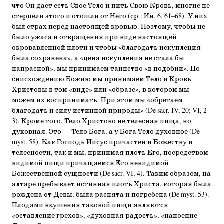
что Он даст есть Свое Тело и пить Свою Кровь, многие не
стерпели этого и отошли от Него (ср.: Ин. 6, 61–68). У них
был страх перед настоящей кровью. Поэтому, чтобы не
было ужаса и отвращения при виде настоящей
окровавленной плоти и чтобы «благодать искупления
была сохранена», а «цена искупления не стала бы
напрасной», мы принимаем таинство «в подобии». По
снисхождению Божию мы принимаем Тело и Кровь
Христовы в том «виде» или «образе», в котором мы
можем их воспринимать. При этом мы «обретаем
благодать и силу истинной природы» (De sacr. IV, 20; VI, 2–
3). Кроме того, Тело Христово не телесная пища, но
духовная. Это — Тело Бога, а у Бога Тело духовное (De
myst. 58). Как Господь Иисус причастен и Божеству и
телесности, так и мы, принимая плоть Его, посредством
видимой пищи причащаемся Его невидимой
Божественной сущности (De sacr. VI, 4). Таким образом, на
алтаре пребывает истинная плоть Христа, которая была
рождена от Девы, была распята и погребена (De myst. 53).
Плодами вкушения таковой пищи являются
«оставление грехов», «духовная радость», «напоение