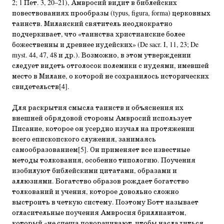
2; 1 Пет. 3, 20–21), Амвросий видит в библейских
повествованиях прообразы (typus, figura, forma) церковных
таинств. Миланский святитель неоднократно
подчеркивает, что «таинства христианские более
божественны и древнее иудейских» (De sacr. I, 11, 23; De
myst. 44, 47, 48 и др.). Возможно, в этом утверждении
следует видеть отголосок полемики с иудеями, имевшей
место в Милане, о которой не сохранилось исторических
свидетельств[4].
Для раскрытия смысла таинств и объяснения их
внешней обрядовой стороны Амвросий использует
Писание, которое он усердно изучал на протяжении
всего епископского служения, занимаясь
самообразованием[5]. Он применяет все известные
методы толкования, особенно типологию. Поучения
изобилуют библейскими цитатами, образами и
аллюзиями. Богатство образов рождает богатство
толкований и учения, которое довольно сложно
выстроить в четкую систему. Поэтому Ботт называет
огласительные поучения Амвросия бриллиантом,
который «не спеша поворачивают, чтобы насладиться