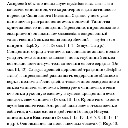
Амвросий обычно использует mysterium и sacramentum в
качестве синонимов, что характерно и для латинского
перевода Священного Писания. Однако у него уже
намечается разграничение этих понятий. Таинства
христианского посвящения (крещение, миропомазание,
евхаристия) он называет sacramenta, а сокровенный,
таинственный смысл священнодействий — mysteria (см.,
наприм., Expl. Symb. 5; De sacr. I, 1, 2; De myst. 2 и др.).
Священные обряды таинств, как внешние знаки, можно
увидеть «телесными глазами», но их глубинный смысл
возможно постигнуть только «очами своего сердца» (De
sacr. III, 12). Следуя древней церковной традиции (disciplina
arcana), запрещавшей разглашать содержание «Символа
веры», молитвы Господней, а также чинопоследование и
смысл таинств, святитель беседует о таинствах с теми,
кто омыл духовную слепоту в купели крещения и стал
«видеть свет таинств» (De sacr. III, 15). Кроме того, словом
mysterium святитель Амвросий называет ветхозаветные
события, а также слова и действия Господа Иисуса,
описанные в Евангелии (De sacr. I, 15–19; II, 6–7, 9; III, 13–14
и др.). Основываясь на новозаветных текстах (1 Кор. 10,