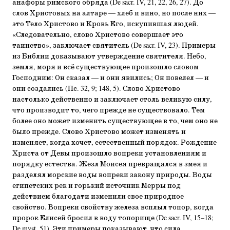
анафоры римского обряда (De sacr. IV, 21, 22, 26, 27). До
слов Христовых на алтаре — хлеб и вино, но после них —
это Тело Христово и Кровь Его, искупившая людей.
«Следовательно, слово Христово совершает это
таинство», заключает святитель (De sacr. IV, 23). Примеры
из Библии доказывают утверждение святителя. Небо,
земля, моря и всё существующее произошло словом
Господним: Он сказал — и они явились; Он повелел — и
они создались (Пс. 32, 9; 148, 5). Слово Христово
настолько действенно и заключает столь великую силу,
что производит то, чего прежде не существовало. Тем
более оно может изменить существующее в то, чем оно не
было прежде. Слово Христово может изменять и
изменяет, когда хочет, естественный порядок. Рождение
Христа от Девы произошло вопреки установлениям и
порядку естества. Жезл Моисея превращался в змея и
разделял морские воды вопреки закону природы. Воды
египетских рек и горький источник Мерры под
действием благодати изменили свое природное
свойство. Вопреки свойству железа всплыл топор, когда
пророк Елисей бросил в воду топорище (De sacr. IV, 15–18;
De myst. 51). Эти примеры показывают, что сила