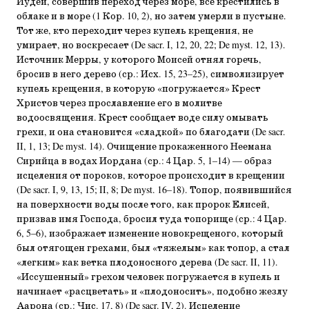
Иудеи, совершив переход через море, все крестились в
облаке и в море (1 Кор. 10, 2), но затем умерли в пустыне.
Тот же, кто переходит через купель крещения, не
умирает, но воскресает (De sacr. I, 12, 20, 22; De myst. 12, 13).
Источник Мерры, у которого Моисей отнял горечь,
бросив в него дерево (ср.: Исх. 15, 23–25), символизирует
купель крещения, в которую «погружается» Крест
Христов через прославление его в молитве
водоосвящения. Крест сообщает воде силу омывать
грехи, и она становится «сладкой» по благодати (De sacr.
II, 1, 13; De myst. 14). Очищение прокаженного Неемана
Сирийца в водах Иордана (ср.: 4 Цар. 5, 1–14) — образ
исцеления от пороков, которое происходит в крещении
(De sacr. I, 9, 13, 15; II, 8; De myst. 16–18). Топор, появившийся
на поверхности воды после того, как пророк Елисей,
призвав имя Господа, бросил туда топорище (ср.: 4 Цар.
6, 5–6), изображает изменение новокрещеного, который
был отягощен грехами, был «тяжелым» как топор, а стал
«легким» как ветка плодоносного дерева (De sacr. II, 11).
«Иссушенный» грехом человек погружается в купель и
начинает «расцветать» и «плодоносить», подобно жезлу
Аарона (ср.: Чис. 17, 8) (De sacr. IV, 2). Исцеление