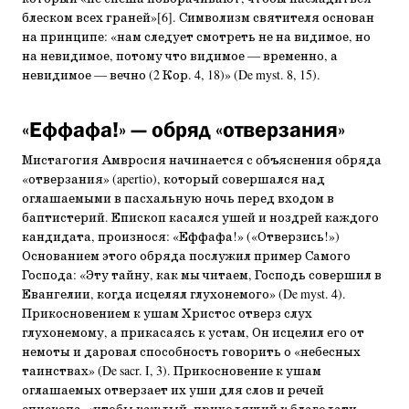
блеском всех граней»[6]. Символизм святителя основан
на принципе: «нам следует смотреть не на видимое, но
на невидимое, потому что видимое — временно, а
невидимое — вечно (2 Кор. 4, 18)» (De myst. 8, 15).
«Еффафа!» — обряд «отверзания»
Мистагогия Амвросия начинается с объяснения обряда
«отверзания» (apertio), который совершался над
оглашаемыми в пасхальную ночь перед входом в
баптистерий. Епископ касался ушей и ноздрей каждого
кандидата, произнося: «Еффафа!» («Отверзись!»)
Основанием этого обряда послужил пример Самого
Господа: «Эту тайну, как мы читаем, Господь совершил в
Евангелии, когда исцелял глухонемого» (De myst. 4).
Прикосновением к ушам Христос отверз слух
глухонемому, а прикасаясь к устам, Он исцелил его от
немоты и даровал способность говорить о «небесных
таинствах» (De sacr. I, 3). Прикосновение к ушам
оглашаемых отверзает их уши для слов и речей