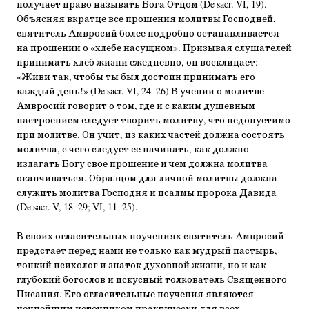
получает право называть Бога Отцом (De sacr. VI, 19).
Объясняя вкратце все прошения молитвы Господней,
святитель Амвросий более подробно останавливается
на прошении о «хлебе насущном». Призывая слушателей
принимать хлеб жизни ежедневно, он восклицает:
«Живи так, чтобы ты был достоин принимать его
каждый день!» (De sacr. VI, 24–26) В учении о молитве
Амвросий говорит о том, где и с каким душевным
настроением следует творить молитву, что недопустимо
при молитве. Он учит, из каких частей должна состоять
молитва, с чего следует ее начинать, как должно
излагать Богу свое прошение и чем должна молитва
оканчиваться. Образцом для личной молитвы должна
служить молитва Господня и псалмы пророка Давида
(De sacr. V, 18–29; VI, 11–25).
В своих огласительных поучениях святитель Амвросий
предстает перед нами не только как мудрый пастырь,
тонкий психолог и знаток духовной жизни, но и как
глубокий богослов и искусный толкователь Священного
Писания. Его огласительные поучения являются