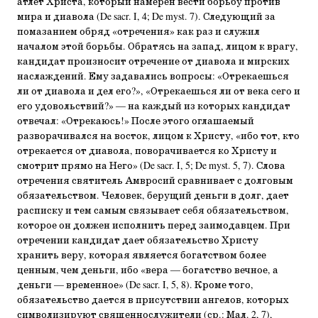
атлет Христа, который намерен вести борьбу против
мира и диавола (De sacr. I, 4; De myst. 7). Следующий за
помазанием обряд «отречения» как раз и служил
началом этой борьбы. Обратясь на запад, лицом к врагу,
кандидат произносит отречение от диавола и мирских
наслаждений. Ему задавались вопросы: «Отрекаешься
ли от диавола и дел его?», «Отрекаешься ли от века сего и
его удовольствий?» — на каждый из которых кандидат
отвечал: «Отрекаюсь!» После этого оглашаемый
разворачивался на восток, лицом к Христу, «ибо тот, кто
отрекается от диавола, поворачивается ко Христу и
смотрит прямо на Него» (De sacr. I, 5; De myst. 5, 7). Слова
отречения святитель Амвросий сравнивает с долговым
обязательством. Человек, берущий деньги в долг, дает
расписку и тем самым связывает себя обязательством,
которое он должен исполнить перед заимодавцем. При
отречении кандидат дает обязательство Христу
хранить веру, которая является богатством более
ценным, чем деньги, ибо «вера — богатство вечное, а
деньги — временное» (De sacr. I, 5, 8). Кроме того,
обязательство дается в присутствии ангелов, которых
символизируют священнослужители (ср.: Мал. 2, 7),