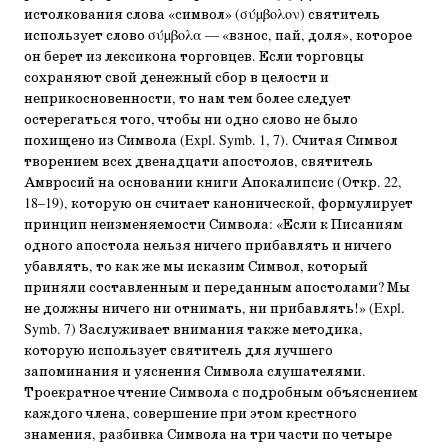
истолкования слова «символ» (σύµβολον) святитель
использует слово σύµβολα — «взнос, пай, доля», которое
он берет из лексикона торговцев. Если торговцы
сохраняют свой денежный сбор в целости и
неприкосновенности, то нам тем более следует
остерегаться того, чтобы ни одно слово не было
похищено из Символа (Expl. Symb. 1, 7). Считая Символ
творением всех двенадцати апостолов, святитель
Амвросий на основании книги Апокалипсис (Откр. 22,
18–19), которую он считает канонической, формулирует
принцип неизменяемости Символа: «Если к Писаниям
одного апостола нельзя ничего прибавлять и ничего
убавлять, то как же мы исказим Символ, который
приняли составленным и переданным апостолами? Мы
не должны ничего ни отнимать, ни прибавлять!» (Expl.
Symb. 7) Заслуживает внимания также методика,
которую использует святитель для лучшего
запоминания и уяснения Символа слушателями.
Троекратное чтение Символа с подробным объяснением
каждого члена, совершение при этом крестного
знамения, разбивка Символа на три части по четыре