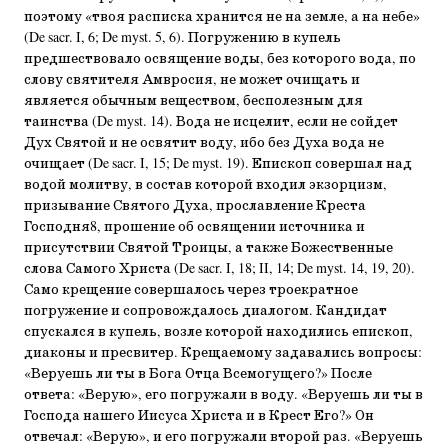
поэтому «твоя расписка хранится не на земле, а на небе»
(De sacr. I, 6; De myst. 5, 6). Погружению в купель
предшествовало освящение воды, без которого вода, по
слову святителя Амвросия, не может очищать и
является обычным веществом, бесполезным для
таинства (De myst. 14). Вода не исцелит, если не сойдет
Дух Святой и не освятит воду, ибо без Духа вода не
очищает (De sacr. I, 15; De myst. 19). Епископ совершал над
водой молитву, в состав которой входил экзорцизм,
призывание Святого Духа, прославление Креста
Господня8, прошение об освящении источника и
присутствии Святой Троицы, а также Божественные
слова Самого Христа (De sacr. I, 18; II, 14; De myst. 14, 19, 20).
Само крещение совершалось через троекратное
погружение и сопровождалось диалогом. Кандидат
спускался в купель, возле которой находились епископ,
диаконы и пресвитер. Крещаемому задавались вопросы:
«Веруешь ли ты в Бога Отца Всемогущего?» После
ответа: «Верую», его погружали в воду. «Веруешь ли ты в
Господа нашего Иисуса Христа и в Крест Его?» Он
отвечал: «Верую», и его погружали второй раз. «Веруешь