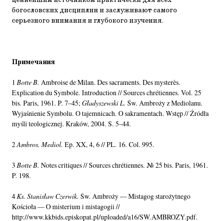
ценнейшим источником практически для всех
богословских дисциплин и заслуживают самого
серьезного внимания и глубокого изучения.
Примечания
1
Botte B.
Ambroise de Milan. Des sacraments. Des mysterès.
Explication du Symbole. Introduction // Sources chrétiennes. Vol. 25
bis. Paris, 1961. P. 7–45;
Gładyszewski L.
Św. Ambroży z Mediolanu.
Wyjaśnienie Symbolu. O tajemnicach. O sakramentach. Wstęp // Źródła
myśli teologicznej. Kraków, 2004. S. 5–44.
2
Ambros. Mediol.
Ep. XX, 4, 6 // PL. 16. Col. 995.
3
Botte B.
Notes critiques // Sources chrétiennes. № 25 bis. Paris, 1961.
P. 198.
4
Ks. Stanisław Czerwik.
Św. Ambroży — Mistagog starożytnego
Kościoła — O misterium i mistagogii //
http://www.kkbids.episkopat.pl/uploaded/a16/SW.AMBROZY.pdf.