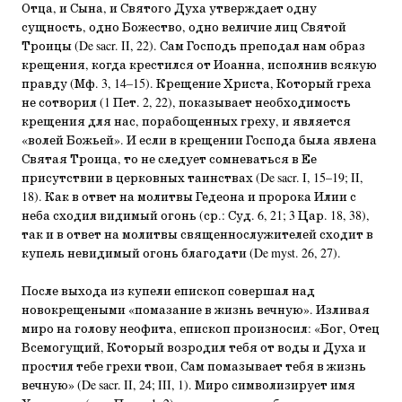
Отца, и Сына, и Святого Духа утверждает одну
сущность, одно Божество, одно величие лиц Святой
Троицы (De sacr. II, 22). Сам Господь преподал нам образ
крещения, когда крестился от Иоанна, исполнив всякую
правду (Мф. 3, 14–15). Крещение Христа, Который греха
не сотворил (1 Пет. 2, 22), показывает необходимость
крещения для нас, порабощенных греху, и является
«волей Божьей». И если в крещении Господа была явлена
Святая Троица, то не следует сомневаться в Ее
присутствии в церковных таинствах (De sacr. I, 15–19; II,
18). Как в ответ на молитвы Гедеона и пророка Илии с
неба сходил видимый огонь (ср.: Суд. 6, 21; 3 Цар. 18, 38),
так и в ответ на молитвы священнослужителей сходит в
купель невидимый огонь благодати (De myst. 26, 27).
После выхода из купели епископ совершал над
новокрещеными «помазание в жизнь вечную». Изливая
миро на голову неофита, епископ произносил: «Бог, Отец
Всемогущий, Который возродил тебя от воды и Духа и
простил тебе грехи твои, Сам помазывает тебя в жизнь
вечную» (De sacr. II, 24; III, 1). Миро символизирует имя