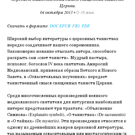
Церкви.
04 октября 2013
•
18 мин.
Скачать в формате
DOC
EPUB
FB2
PDF
Широкий выбор литературы о церковных таинствах
нередко озадачивает нашего современника.
Закономерно желание отыскать автора, способного
раскрыть сам «свет таинств». Мудрый пастырь,
психолог, богослов IV века святитель Амвросий
Медиоланский, привлекая образы Ветхого и Нового
Завета, в «Огласительных поучениях» передает
таинственный смысл священных таинств Церкви.
Среди многочисленных произведений великого
медиоланского святителя для литургики наибольший
интерес представяют три трактата: «Объяснение
Символа» (Explanatio symboli), «О таинствах» (De sacramentis)
и «О тайнах» (De mysteriis). Эти произведения относятся к
одному из древнейших жанров церковной литературы,
так называемым огласительным или мистагогическим (в