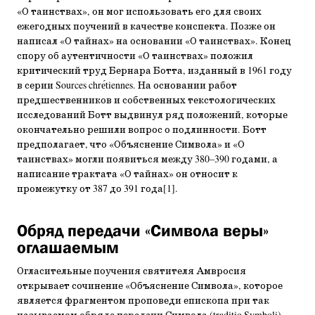
«О таинствах», он мог использовать его для своих
ежегодных поучений в качестве конспекта. Позже он
написал «О тайнах» на основании «О таинствах». Конец
спору об аутентичности «О таинствах» положил
критический труд Бернара Ботта, изданный в 1961 году
в серии Sources chrе́tiennes. На основании работ
предшественников и собственных текстологических
исследований Ботт выдвинул ряд положений, которые
окончательно решили вопрос о подлинности. Ботт
предполагает, что «Объяснение Символа» и «О
таинствах» могли появиться между 380–390 годами, а
написание трактата «О тайнах» он относит к
промежутку от 387 до 391 года[1].
Обряд передачи «Символа веры»
оглашаемым
Огласительные поучения святителя Амвросия
открывает сочинение «Объяснение Символа», которое
является фрагментом проповеди епископа при так