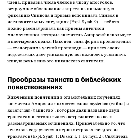
члена, привязка числа членов к числу апостолов,
остроумное обоснование запрета на письменную
фиксацию Символа и призыв вспоминать Символ в
исключительных ситуациях (Expl. Symb. 9) — всё это
можно рассматривать как приемы античной
мнемотехники, которые святитель Амвросий использует
в пастырских целях. Наконец, сама форма произведения
— стенограмма устной проповеди — при всех своих
недостатках дает уникальную возможность услышать
живую речь великого миланского святителя.
Прообразы таинств в библейских
повествованиях
Ключевыми понятиями в огласительных поучениях
святителя Амвросия являются слова mysterium (тайна) и
sacramentum (таинство), которые дали название двум
трактатам и которые часто встречаются во всех
рассматриваемых сочинениях. Примечательно то, что
эти слова содержатся в первых строках каждого из
трактатов (Expl. Symb. 1; De sacr. I, 1; De myst. 2). Святитель