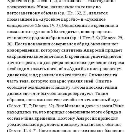
Христово (ср.: Песн. 1, 2), а его запах — «благоухание
воскресения». Миро, изливаемое на голову по
ветхозаветному обычаю (ср.: Пс. 132, 2), является
помазанием на «духовное царство» и «духовное
священство» (De sacr. IV, 3). Обновленные в крещении и
помазанные духовной благодатью, новокрещеные
становятся родом избранным (ср.: 1 Пет. 2, 9) (De myst. 29,
30). После помазания совершался обряд омовения ног
новокрещеным, которому святитель Амвросий придает
сакраментальное значение. В крещении уничтожаются
личные грехи, но для устранения наследственного греха
необходимо омыть ноги, ибо «Адам был ниспровергнут
диаволом, и яд разлился по его ногам». Омывается та
часть тела, которую коварно ужалил змей. Омытие
сообщает освящение и защиту, чтобы впоследствиии
диавол «не смог бы тебя ниспровергнуть». Таким
образом, ноги омываются, «чтобы смыть змеиный яд»
(De sacr. III, 7; De myst. 32). Вне Милана и даже в самом Риме
находились те, кто порицал совершение этого обряда в
составе чина крещения. Поэтому Амвросий приводит
убедительные аргументы в защиту миланского обычая
(De sacr. III, 4–7). После омовения ног следовало облачение