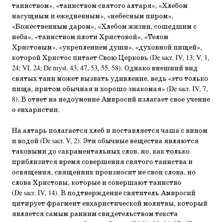
таинством», «таинством святого алтаря», «Хлебом
насущным и ежедневным», «небесным пиром»,
«Божественным даром», «Хлебом жизни, сошедшим с
неба», «таинством плоти Христовой», «Телом
Христовым», «укреплением души», «духовной пищей»,
которой Христос питает Свою Церковь (De sacr. IV, 13; V, 1,
24; VI, 24; De myst. 43, 47, 53, 55, 58). Однако внешний вид
святых таин может вызвать удивление, ведь «это только
пища, притом обычная и хорошо знакомая» (De sacr. IV, 7,
8). В ответ на недоумение Амвросий излагает свое учение
о евхаристии.
На алтарь полагается хлеб и поставляется чаша с вином
и водой (De sacr. V, 2). Эти обычные вещества являются
таковыми до сакраментальных слов, но, как только
приблизится время совершения святого таинства и
освящения, священник произносит не свои слова, но
слова Христовы, которые и совершают таинство
(De sacr. IV, 14). В подтверждение святитель Амвросий
цитирует фрагмент евхаристической молитвы, который
является самым ранним свидетельством текста