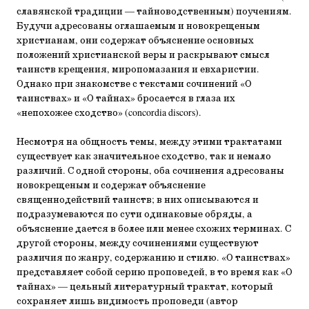
славянской традиции — тайноводственным) поучениям.
Будучи адресованы оглашаемым и новокрещеным
христианам, они содержат объяснение основных
положений христианской веры и раскрывают смысл
таинств крещения, миропомазания и евхаристии.
Однако при знакомстве с текстами сочинений «О
таинствах» и «О тайнах» бросается в глаза их
«непохожее сходство» (concordia discors).
Несмотря на общность темы, между этими трактатами
существует как значительное сходство, так и немало
различий. С одной стороны, оба сочинения адресованы
новокрещеным и содержат объяснение
священнодействий таинств; в них описываются и
подразумеваются по сути одинаковые обряды, а
объяснение дается в более или менее схожих терминах. С
другой стороны, между сочинениями существуют
различия по жанру, содержанию и стилю. «О таинствах»
представляет собой серию проповедей, в то время как «О
тайнах» — цельный литературный трактат, который
сохраняет лишь видимость проповеди (автор