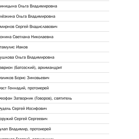
иницына Ольга Владимировна
лёзкина Ольга Владимировна
мирнов Сергей Владиславович
онина Светлана Николаевна
тамулис Иаков
ушкова Ольга Владимировна
аврион (Батозский), архимандрит
аликов Борис Зиновьевич
аст Геннадий, протоиерей
еофан Затворник (Говоров), святитель
удель Сергей Иосифович
оружий Сергей Сергеевич
улап Владимир, протоиерей