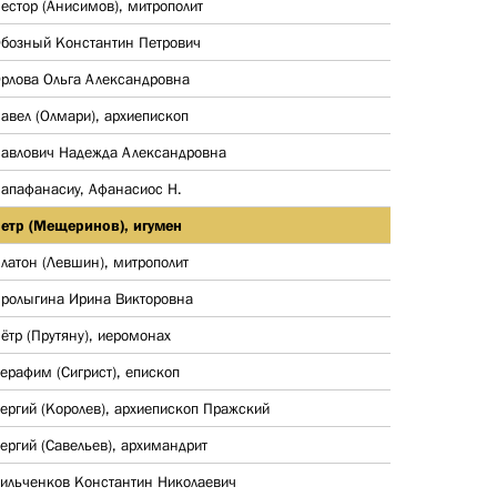
естор (Анисимов), митрополит
бозный Константин Петрович
рлова Ольга Александровна
авел (Олмари), архиепископ
авлович Надежда Александровна
апафанасиу, Афанасиос Н.
етр (Мещеринов), игумен
латон (Левшин), митрополит
ролыгина Ирина Викторовна
ётр (Прутяну), иеромонах
ерафим (Сигрист), епископ
ергий (Королев), архиепископ Пражский
ергий (Савельев), архимандрит
ильченков Константин Николаевич