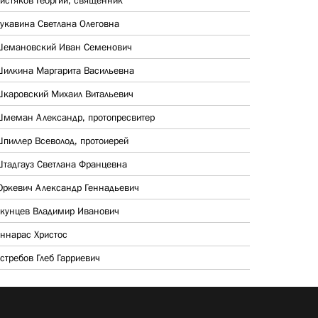
истяков Георгий, священник
укавина Светлана Олеговна
емановский Иван Семенович
илкина Маргарита Васильевна
каровский Михаил Витальевич
меман Александр, протопресвитер
пиллер Всеволод, протоиерей
тадгауз Светлана Францевна
ркевич Александр Геннадьевич
кунцев Владимир Иванович
ннарас Христос
стребов Глеб Гарриевич