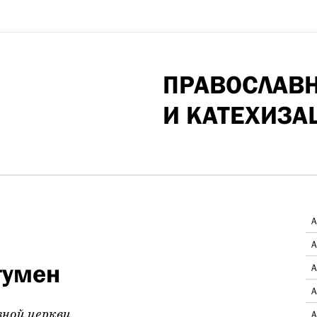
ПРАВОСЛАВ
И КАТЕХИЗА
А
А
гумен
А
А
вной церкви
А