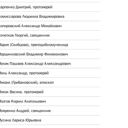
арпенко Дмитрий, протоиерей
омиссарова Людмила Владимировна
опировский Александр Михайлович
очетков Георгий, священник
ария (Скобцова), преподобномученица
арцинковский Владимир Филимонович
елик-Пашаев Александр Александрович
ень Александр, протоиерей
ихаил (Грибановский), епископ
ихок Василе, протоиерей
озгов Кирилл Анатольевич
ояренко Андрей, священник
усина Лариса Юрьевна