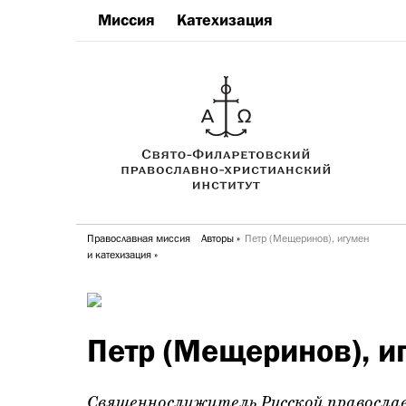
Миссия
Катехизация
Православная миссия
Авторы
Петр (Мещеринов), игумен
и катехизация
Петр (Мещеринов), и
Священнослужитель
Русской правосла