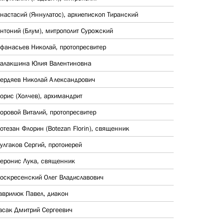
настасий (Яннулатос), архиепископ Тиранский
нтоний (Блум), митрополит Сурожский
фанасьев Николай, протопресвитер
алакшина Юлия Валентиновна
ердяев Николай Александрович
орис (Холчев), архимандрит
оровой Виталий, протопресвитер
отезан Флорин (Botezan Florin), священник
улгаков Сергий, протоиерей
еронис Лука, священник
оскресенский Олег Владиславович
аврилюк Павел, диакон
асак Дмитрий Сергеевич