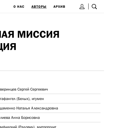
О НАС
АВТОРЫ
АРХИВ
НАЯ МИССИЯ
ЦИЯ
веринцев Сергей Сергеевич
гафангел (Белых), игумен
даменко Наталья Александровна
лиева Анна Борисовна
мфилохий (Радович), митрополит