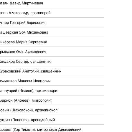
згзян Давид Мкртичевич
ринь Александр, протоиерей
утнер Григорий Борисович
ашевская Зоя Михайловна
икарева Мария Сергеевна
рмолаев Олег Алексеевич
елудков Сергий, священник
ураковский Анатолий, священник
ельников Максим Иванович
аннуарий (Ивлиев), архимандрит
ларион (Алфеев), митрополит
оанн (Шаховской), архиепископ
устин (Попович), преподобный
аллист (Уэр Тимоти), митрополит Диоклийский