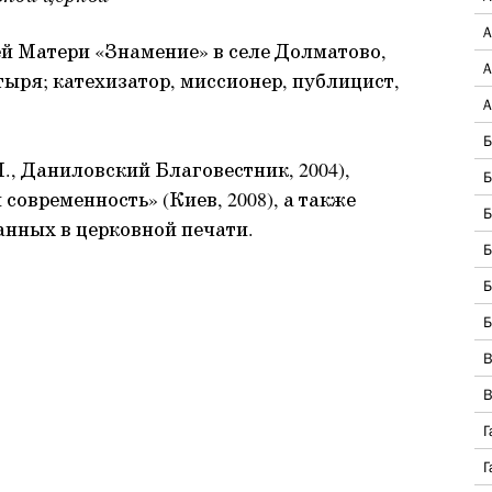
А
й Матери «Знамение» в селе Долматово,
А
ыря; катехизатор, миссионер, публицист,
А
Б
М., Даниловский Благовестник, 2004),
Б
овременность» (Киев, 2008), а также
Б
анных в церковной печати.
Б
Б
Б
В
В
Г
Г