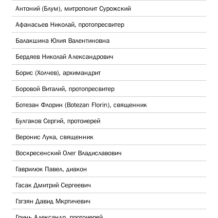
Антоний (Блум), митрополит Сурожский
Афанасьев Николай, протопресвитер
Балакшина Юлия Валентиновна
Бердяев Николай Александрович
Борис (Холчев), архимандрит
Боровой Виталий, протопресвитер
Ботезан Флорин (Botezan Florin), священник
Булгаков Сергий, протоиерей
Веронис Лука, священник
Воскресенский Олег Владиславович
Гаврилюк Павел, диакон
Гасак Дмитрий Сергеевич
Гзгзян Давид Мкртичевич
Гринь Александр, протоиерей