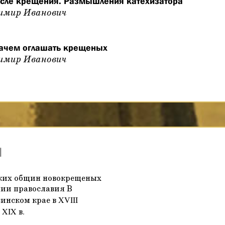
осле крещения. Размышления катехизатора
имир Иванович
Зачем оглашать крещеных
имир Иванович
и