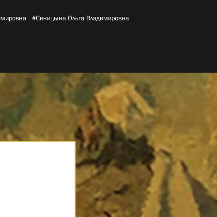
имировна­
#Синицына Ольга Владимировна­