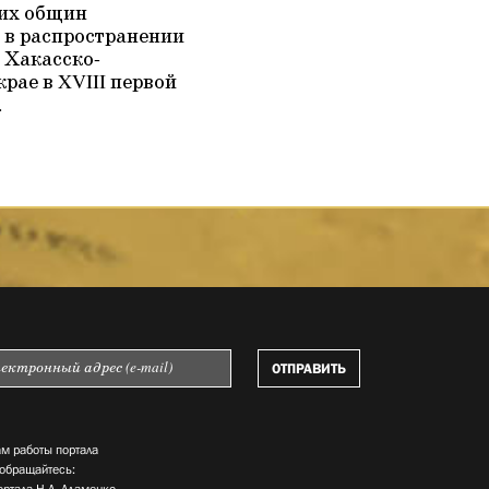
их общин
в распространении
 Хакасско-
рае в XVIII первой
.
м работы портала
 обращайтесь: