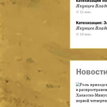
катехизации п
Якунцев Влад
11 мин.
Катехизация: 
Якунцев Влад
14 мин.
Новост