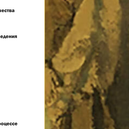
чества
ведения
роцессе