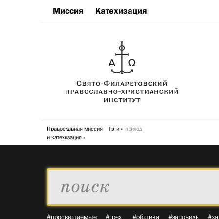
Миссия
Катехизация
Православная миссия
Тэги
приход
и катехизация
#просвещаемые
#грех
#община
#заповедь
#за