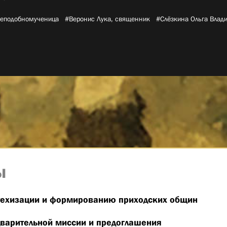
реподобномученица­
#Веронис Лука, священник­
#Слёзкина Ольга Влад
ы
техизации и формированию приходских общин
варительной миссии и предоглашения