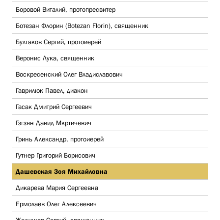
Боровой Виталий, протопресвитер
Ботезан Флорин (Botezan Florin), священник
Булгаков Сергий, протоиерей
Веронис Лука, священник
Воскресенский Олег Владиславович
Гаврилюк Павел, диакон
Гасак Дмитрий Сергеевич
Гзгзян Давид Мкртичевич
Гринь Александр, протоиерей
Гутнер Григорий Борисович
Дашевская Зоя Михайловна
Дикарева Мария Сергеевна
Ермолаев Олег Алексеевич