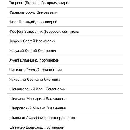
Таврион (Батозский), архимандрит
Фаликов Борис Зиновьевич
Фаст Геннадий, протоиерей
Феофан Затворник (Говоров), святитель
Фудель Сергей Иосифович
Хоружий Сергей Сергеевич
Хулап Владимир, протоиерей
Чистяков Георгий, священник
Чукавина Светлана Олеговна
Шемановский Иван Семенович
Шилкина Маргарита Васильевна
Шкаровский Михаил Витальевич
Шмеман Александр, протопресвитер
Шпиллер Всеволод, протоиерей