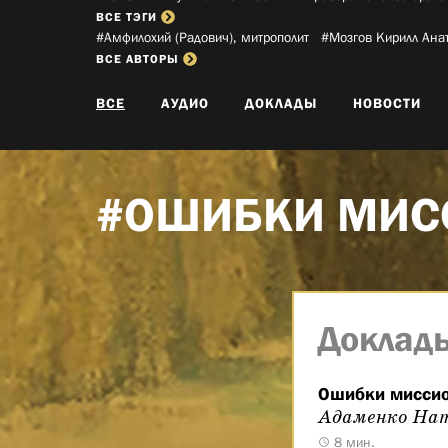
ВСЕ ТЭГИ
#Амфилохий (Радович), митрополит­
#Мозгов Кирилл Анат
ВСЕ АВТОРЫ
ВСЕ
АУДИО
ДОКЛАДЫ
НОВОСТИ
#ОШИБКИ МИС
Доклад
Ошибки миссио
Адаменко Нат
8 мин.