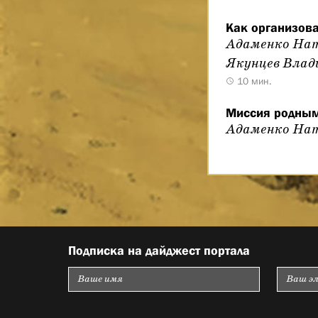
Как организова
Адаменко Нат
Якунцев Влад
10 мин.
Миссия родным
Адаменко Нат
Подписка на дайджест портала