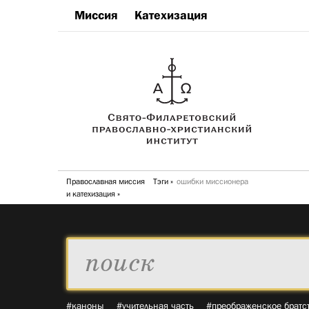
Миссия
Катехизация
Православная миссия
Тэги
ошибки миссионера
и катехизация
#каноны
#учительная часть
#преображенское братс