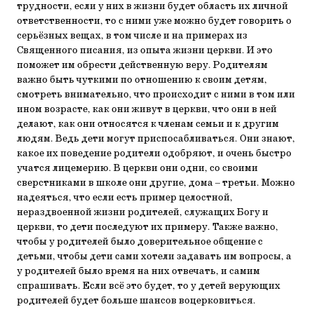
трудности, если у них в жизни будет область их личной
ответственности, то с ними уже можно будет говорить о
серьёзных вещах, в том числе и на примерах из
Священного писания, из опыта жизни церкви. И это
поможет им обрести действенную веру. Родителям
важно быть чуткими по отношению к своим детям,
смотреть внимательно, что происходит с ними в том или
ином возрасте, как они живут в церкви, что они в ней
делают, как они относятся к членам семьи и к другим
людям. Ведь дети могут приспосабливаться. Они знают,
какое их поведение родители одобряют, и очень быстро
учатся лицемерию. В церкви они одни, со своими
сверстниками в школе они другие, дома – третьи. Можно
надеяться, что если есть пример целостной,
нераздвоенной жизни родителей, служащих Богу и
церкви, то дети последуют их примеру. Также важно,
чтобы у родителей было доверительное общение с
детьми, чтобы дети сами хотели задавать им вопросы, а
у родителей было время на них отвечать, и самим
спрашивать. Если всё это будет, то у детей верующих
родителей будет больше шансов воцерковиться.