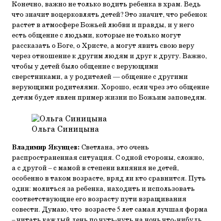
Конечно, важно не только водить ребенка в храм. Ведь
что значит воцерковлять детей? Это значит, что ребенок
растет в атмосфере Божьей любви и правды, и у него
есть общение с людьми, которые не только могут
рассказать о Боге, о Христе, а могут явить свою веру
через отношение к другим людям и друг к другу. Важно,
чтобы у детей было общение с верующими
сверстниками, а у родителей — общение с другими
верующими родителями. Хорошо, если чрез это общение
детям будет явлен пример жизни по Божьим заповедям.
Ольга Синицына
Владимир Якунцев:
Светлана, это очень
распространенная ситуация. С одной стороны, сложно,
а с другой – с мамой в степени влияния не детей,
особенно в таком возрасте, вряд ли кто сравнится. Путь
один: молиться за ребенка, находить и использовать
соответствующие его возрасту пути взращивания
совести. Думаю, что возрасте 5 лет самая лучшая форма
– читать каждый день по чуть-чуть на ночь что-нибудь