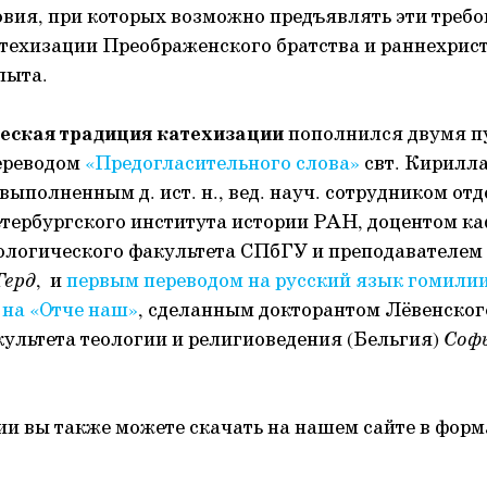
овия, при которых возможно предъявлять эти требо
техизации Преображенского братства и раннехрис
пыта.
еская традиция катехизации
пополнился двумя п
ереводом
«Предогласительного слова»
свт. Кирилл
выполненным д. ист. н., вед. науч. сотрудником от
тербургского института истории РАН, доцентом к
ологического факультета СПбГУ и преподавателе
Герд
, и
первым переводом на русский язык гомили
 на «Отче наш»
, сделанным докторантом Лёвенског
культета теологии и религиоведения (Бельгия)
Софь
ии вы также можете скачать на нашем сайте в фор