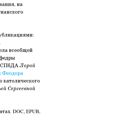
вания, на
тианского
убликациями:
а
дела всеобщей
афедры
м СПбДА
Лорой
и Феодора
о католического
ей Сергеевной
матах DOC, EPUB,