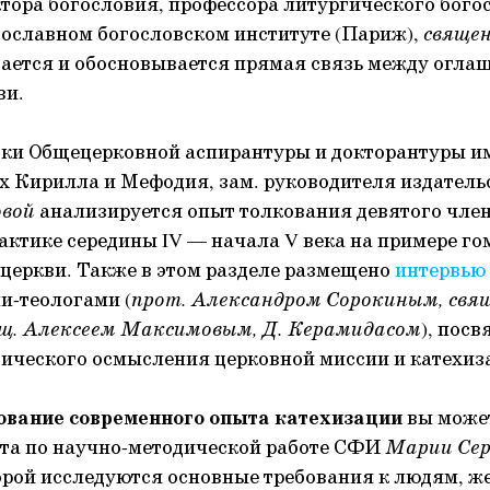
тора богословия, профессора литургического богос
ославном богословском институте (Париж),
свяще
ается и обосновывается прямая связь между огла
ви.
ки Общецерковной аспирантуры и докторантуры им
х Кирилла и Мефодия, зам. руководителя издател
овой
анализируется опыт толкования девятого член
актике середины IV — начала V века на примере го
 церкви. Также в этом разделе размещено
интервью
и-теологами (
прот. Александром Сорокиным, свящ
щ. Алексеем Максимовым, Д. Керамидасом
), пос
тического осмысления церковной миссии и катехиз
ование современного опыта катехизации
вы может
та по научно-методической работе СФИ
Марии Сер
орой исследуются основные требования к людям, 