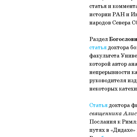
статья и коммент
истории РАН и И
народов Севера С
Раздел
Богослов
статья
доктора бо
факультета Униве
которой автор ана
непрерывности ка
руководителя из
некоторых катехи
Статья
доктора фи
священника Али
Послания к Римля
путях в «Дидахе»