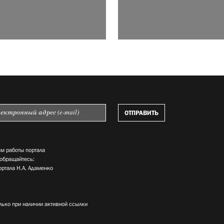
м работы портала
 обращайтесь:
ортала Н.А. Адаменко
лько при наличии активной ссылки