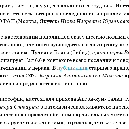
арии д. ист. н., ведущего научного сотрудника Инс
нститута гуманитарных исследований и проблем 
О РАН (Москва; Якутск)
Инны Игоревны Юрганово
ие катехизации
пополнился сразу шестью новыми с
гословия, научного руководитель в докторантуре 
рситета им. Лучиана Благи (Сибиу),
протоиерея В
лизирует Гал 6:6 в контексте всего послания и гово
техизации в церкви. В
публикации
старшего препо
дательства СФИ
Кирилла Анатольевича Мозгова
пр
зисов и предлагается их типология.
лософии, настоятеля прихода Аптон-кум-Чалви (г.
стера Стюарта
о катехизическом характере парене
нам: она поражает обилием параллельных мест с г
 и с другими источниками, отражающими катехизи