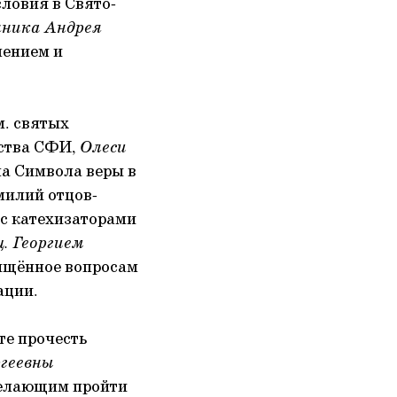
ловия в Свято-
нника Андрея
шением и
. святых
ьства СФИ,
Олеси
а Символа веры в
милий отцов-
с катехизаторами
. Георгием
вящённое вопросам
ации.
е прочесть
геевны
желающим пройти