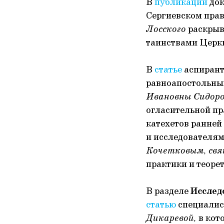
В
публикации
док
Сергиевском прав
Лосского
раскрыв
таинствами Церк
В
статье
аспирант
равноапостольны
Ивановны Сидор
огласительной пр
катехетов ранней
и исследователям
Кочетковым, свя
практики и теоре
В разделе
Исслед
статью
специалис
Дикаревой,
в кот