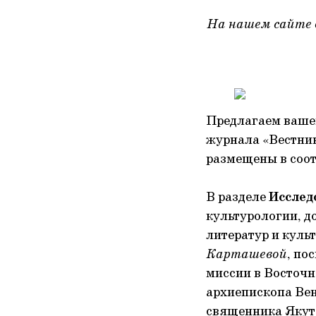
На нашем сайте 
Предлагаем вашем
журнала «Вестник
размещены в соо
В разделе
Исслед
культурологии, д
литератур и куль
Карташевой
, по
миссии в Восточн
архиепископа Вен
священника Якутс