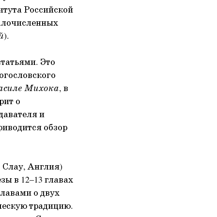
титута Российской
малочисленных
й
).
татьями. Это
Богословского
асиле Михока
, в
рит о
давателя и
иводится обзор
 Слау, Англия)
зы в 12–13 главах
лавами о двух
ческую традицию.