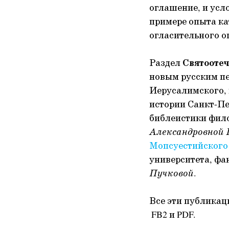
оглашение, и усл
примере опыта ка
огласительного о
Раздел
Святоотеч
новым русским п
Иерусалимского, 
истории Санкт-Пе
библеистики фил
Александровной 
Мопсуестийского
университета, фа
Пучковой
.
Все эти публикац
FB2 и PDF.