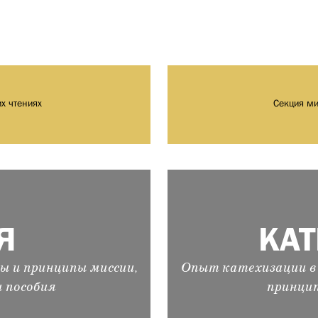
их чтениях
Секция ми
Я
КА
ы и принципы миссии,
Опыт катехизации в 
и пособия
принцип