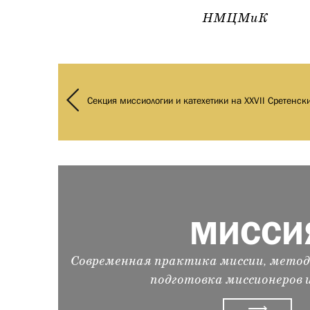
НМЦМиК
Секция миссиологии и катехетики на XXVII Сретенск
МИССИ
Современная практика миссии, метод
подготовка миссионеров 
⟶