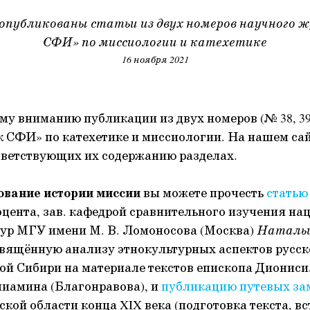
опубликованы статьи из двух номеров научного 
СФИ» по миссиологии и катехетике
16 ноября 2021
у вниманию публикации из двух номеров (№ 38, 39
 СФИ» по катехетике и миссиологии. На нашем сай
тветствующих их содержанию разделах.
ование истории миссии
вы можете прочесть
статью
оцента, зав. кафедрой сравнительного изучения н
тур МГУ имени М. В. Ломоносова (Москва)
Натальи
свящённую анализу этнокультурных аспектов русс
ой Сибири на материале текстов епископа Диониси
иамина (Благонравова), и
публикацию путевых за
кой области конца XIX века (подготовка текста, в