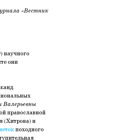
журнала «Вестник
) научного
те они
канд.
ациональных
 Валерьевны
кой православной
я (Хитрова) и
меток
походного
ступительная