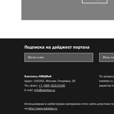
Подписка на дайджест портала
Контакты НМЦМиК
По вопроса
Адрес: 105062, Москва, Покровка, 29
kateheo.ru
Тел./факс:
+7 (495) 623-03-80
редактор п
E-mail:
info@kateheo.ru
Использование в любой форме материалов этого сайта допустимо то
на
http://www.kateheo.ru