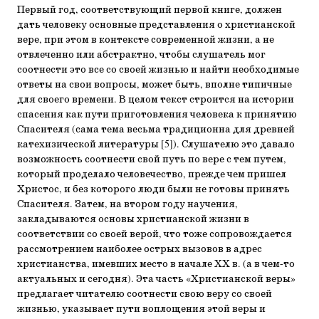
Первый год, соответствующий первой книге, должен
дать человеку основные представления о христианской
вере, при этом в контексте современной жизни, а не
отвлеченно или абстрактно, чтобы слушатель мог
соотнести это все со своей жизнью и найти необходимые
ответы на свои вопросы, может быть, вполне типичные
для своего времени. В целом текст строится на истории
спасения как пути приготовления человека к принятию
Спасителя (сама тема весьма традиционна для древней
катехизической литературы [5]). Слушателю это давало
возможность соотнести свой путь по вере с тем путем,
который проделало человечество, прежде чем пришел
Христос, и без которого люди были не готовы принять
Спасителя. Затем, на втором году научения,
закладываются основы христианской жизни в
соответствии со своей верой, что тоже сопровождается
рассмотрением наиболее острых вызовов в адрес
христианства, имевших место в начале ХХ в. (а в чем-то
актуальных и сегодня). Эта часть «Христианской веры»
предлагает читателю соотнести свою веру со своей
жизнью, указывает пути воплощения этой веры и