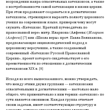
возрождении жанра огласительных катехизисов, а также
о востребованности самой катехизации в жизни церкви.
При этом продолжают создаваться и догматические
катехизисы, стремящиеся выразить полноту церковного
учения на современном языке, примером чему могут
служить «Катехизис. Краткий путеводитель по
православной вере» митр. Илариона (Алфеева) [
Иларион
(Алфеев)
] [7] или «Школа веры» прот. Павла Великанова,
предполагающие энциклопедический подход к
церковному вероучению, а также создаваемый
современный «Катехизис Русской Православной
Церкви», проект которого свидетельствует о его
преемственности по отношению к догматическим
катехизисам XIX в. [8]
Исходя из всего вышесказанного, можно утверждать,
что между этими двумя группами — катехизисами
огласительными и догматическими — настолько мало
общего, что применительно к ним термин «катехизис» по
сути является омонимом. Каждая группа отвечает
своим задачам, имеет соответствующие структуру и