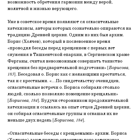
возможность обретения гармонии между верой,
молитвой и жизнью верующего.
Уже в советское время появляют ся огласительные
катехизисы, авторы которых сознательно опираются на
традицию Древней церкви. Одним из них был архим.
Борис (Холчев), который в послевоенное время
«проводил беседы перед крещением с первых лет
служения в Ташкентской епархии, в Сергиевском храме
Ферганы, считая невозможным совершать таинство
крещения без предварительной подготовки» [
Борисова,
183
]. Беседовал о. Борис как с желающими креститься,
так и с крестными. «…По свидетельству очевидцев,
огласительные встречи о. Бориса собирали столько
людей, сколько позволяло помещение крещальни»
[
Борисова, 184
]. Будучи сторонником продолжительной
катехизации и ссылаясь на опыт отцов Древней церкви,
он собирал огласительные группы и оглашал их не
меньше двух недель [
Борисова, 184
].
«Огласительные беседы с крещаемыми» архим. Бориса