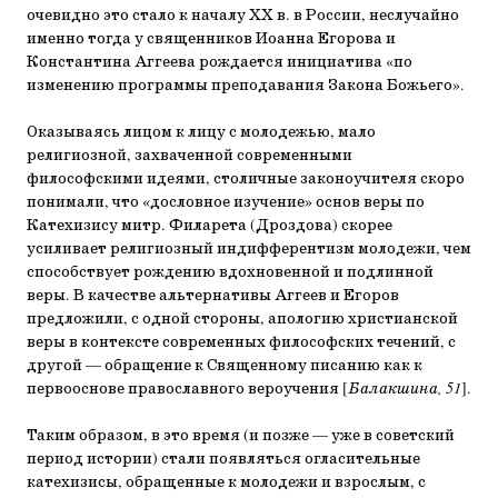
очевидно это стало к началу ХХ в. в России, неслучайно
именно тогда у священников Иоанна Егорова и
Константина Аггеева рождается инициатива «по
изменению программы преподавания Закона Божьего».
Оказываясь лицом к лицу с молодежью, мало
религиозной, захваченной современными
философскими идеями, столичные законоучителя скоро
понимали, что «дословное изучение» основ веры по
Катехизису митр. Филарета (Дроздова) скорее
усиливает религиозный индифферентизм молодежи, чем
способствует рождению вдохновенной и подлинной
веры. В качестве альтернативы Аггеев и Егоров
предложили, с одной стороны, апологию христианской
веры в контексте современных философских течений, с
другой — обращение к Священному писанию как к
первооснове православного вероучения [
Балакшина, 51
].
Таким образом, в это время (и позже — уже в советский
период истории) стали появляться огласительные
катехизисы, обращенные к молодежи и взрослым, с