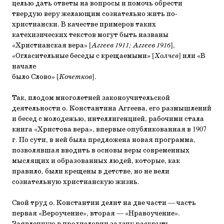
целью дать ответы на вопросы и помочь обрести
твердую веру желающим сознательно жить по-
христиански. В качестве примеров таких
катехизических текстов могут быть названы
«Христианская вера» [
Аггеев 1911; Аггеев 1916
],
«Огласительные беседы с крещаемыми» [
Холчев
] или «В
начале
было Слово» [
Кочетков
].
Так, плодом многолетней законоучительской
деятельности о. Константина Аггеева, его размышлений
и бесед с молодежью, интеллигенцией, рабочими стала
книга «Христова вера», впервые опубликованная в 1907
г. По сути, в ней была предложена новая программа,
позволявшая вводить в основы веры современных
мыслящих и образованных людей, которые, как
правило, были крещены в детстве, но не вели
сознательную христианскую жизнь.
Свой труд о. Константин делит на две части — часть
первая «Вероучение», вторая — «Нравоучение».