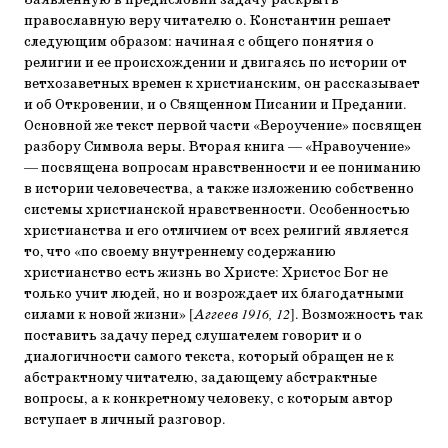
Заявленную в предисловии задачу раскрыть
православную веру читателю о. Константин решает
следующим образом: начиная с общего понятия о
религии и ее происхождении и двигаясь по истории от
ветхозаветных времен к христианским, он рассказывает
и об Откровении, и о Священном Писании и Предании.
Основной же текст первой части «Вероучение» посвящен
разбору Символа веры. Вторая книга — «Нравоучение»
— посвящена вопросам нравственности и ее пониманию
в истории человечества, а также изложению собственно
системы христианской нравственности. Особенностью
христианства и его отличием от всех религий является
то, что «по своему внутреннему содержанию
христианство есть жизнь во Христе: Христос Бог не
только учит людей, но и возрождает их благодатными
силами к новой жизни» [
Аггеев 1916, 12
]. Возможность так
поставить задачу перед слушателем говорит и о
диалогичности самого текста, который обращен не к
абстрактному читателю, задающему абстрактные
вопросы, а к конкретному человеку, с которым автор
вступает в личный разговор.