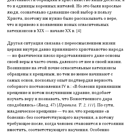
деятельности обращали в христианство лишь десятки, а
то и единицы коренных жителей. Но это были взрослые
люди, сознательно сделавшие свой выбор в пользу
Христа, поэтому им нужно было рассказывать о вере,
что и привело к появлению новых огласительных
катехизисов в XIX — начале XX в. [4]
Другая ситуация связана с переосмыслением жизни
церкви внутри давно принявшего христианство народа
— но фактически плохо представлявшего даже основы
своей веры и часто очень далекого от нее в своей жизни.
Возникшие на этой почве огласительные катехизисы
обращены к крещеным, но тем не менее начинают с
самых основ, поскольку опыт подтвердил верность
соборного постановления IV в.: «В болезни принявшим
крещение и потом получившим здравие, подобает
изучать веру и познавать, что Божественного дара
сподобились» (Лаод. 47) [
Правила. Т. 2, 111
]. По сути,
младенческое крещение — то же, что крещение «в
болезни» без соответствующего научения, а потому
требующее после, когда человек становится в состоянии
вместить, соответствующего научения. Особенно