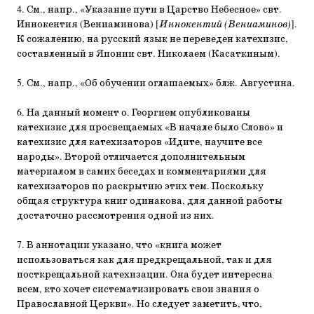
4. См., напр., «Указание пути в Царство Небесное» свт.
Иннокентия (Вениаминова) [
Иннокентий (Вениаминов)
].
К сожалению, на русский язык не переведен катехизис,
составленный в Японии свт. Николаем (Касаткиным).
5. См., напр., «Об обучении оглашаемых» блж. Августина.
6. На данный момент о. Георгием опубликованы
катехизис для просвещаемых «В начале было Слово» и
катехизис для катехизаторов «Идите, научите все
народы». Второй отличается дополнительным
материалом в самих беседах и комментариями для
катехизаторов по раскрытию этих тем. Поскольку
общая структура книг одинакова, для данной работы
достаточно рассмотрения одной из них.
7. В аннотации указано, что «книга может
использоваться как для предкрещальной, так и для
посткрещальной катехизации. Она будет интересна
всем, кто хочет систематизировать свои знания о
Православной Церкви». Но следует заметить, что,