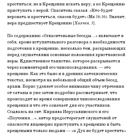
креститься; не в Крещении искать веру, а ко Крещению
приступать с верой. Спаситель сказал: «Кто будет
веровать и креститься, спасен будет» (Мк 16:16). Значит,
вера предшествует Крещению [
Холчев, 3
].
По содержанию «Огласительные беседы…» включают в
себя, кроме вступительного разговора о необходимости
подготовки к крещению, несколько тем, раскрывающих
перед слушателями основные положения христианской
веры. Единственное таинство, которое раскрывается
через комментарий его чинопоследования, — это
крещение. Как это было и в древних катехизических
текстах, несмотря на небольшой общий объем бесед,
архим. Борис уделяет особое внимание чину отречения
от сатаны и уже затем подробно рассматривает, что
происходит во время совершения чинопоследования
крещения и что это означает для его участников.
Ссылаясь на свт. Кирилла Иерусалимского и его
«Поучения…», автор предостерегает слушателей от
опасности лицемерно приступить к крещению и быть
крещеными только людьми — «а Дух не будет крестить»