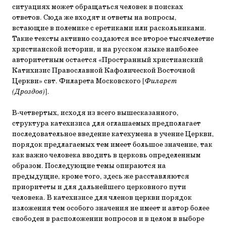
ситуациях может обращаться человек в поисках
ответов. Сюда же входят и ответы на вопросы,
встающие в полемике с еретиками или раскольниками.
Такие тексты активно создаются все второе тысячелетие
христианской истории, и на русском языке наиболее
авторитетным остается «Пространный христианский
Катихизис Православной Кафолической Восточной
Церкви» свт. Филарета Московского [
Филарет
(Дроздов)
].
В-четвертых, исходя из всего вышесказанного,
структура катехизиса для оглашаемых предполагает
последовательное введение катехумена в учение Церкви,
порядок предлагаемых тем имеет большое значение, так
как важно человека вводить в церковь определенным
образом. Последующие темы опираются на
предыдущие, кроме того, здесь же расставляются
приоритеты и для дальнейшего церковного пути
человека. В катехизисе для членов церкви порядок
изложения тем особого значения не имеет и автор более
свободен в расположении вопросов и в целом в выборе