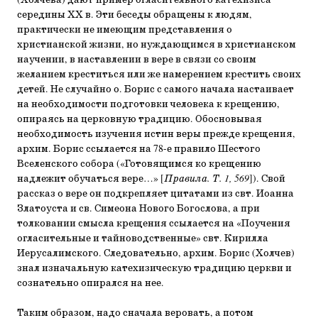
(Холчева) дают пример огласительного катехизиса
середины ХХ в. Эти беседы обращены к людям,
практически не имеющим представления о
христианской жизни, но нуждающимся в христианском
научении, в наставлении в вере в связи со своим
желанием креститься или же намерением крестить своих
детей. Не случайно о. Борис с самого начала настаивает
на необходимости подготовки человека к крещению,
опираясь на церковную традицию. Обосновывая
необходимость изучения истин веры прежде крещения,
архим. Борис ссылается на 78-е правило Шестого
Вселенского собора («Готовящимся ко крещению
надлежит обучаться вере…» [
Правила. Т. 1, 569
]). Свой
рассказ о вере он подкрепляет цитатами из свт. Иоанна
Златоуста и св. Симеона Нового Богослова, а при
толковании смысла крещения ссылается на «Поучения
огласительные и тайноводственные» свт. Кирилла
Иерусалимского. Следовательно, архим. Борис (Холчев)
знал изначальную катехизическую традицию церкви и
сознательно опирался на нее.
Таким образом, надо сначала веровать, а потом