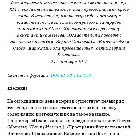
догматические катехизисы сменили огласительные, в
XIX в. создаются катехизисы как первого, так и второго
типа. В качестве примера возрожденного жанра
огласительных катехизисов приводятся труды,
написанные в ХХ в.: «Христианская вера» свящ.
Константина Аггеева, «Огласительные беседы с
крещаемыми» архим. Бориса (Холчева) и «В начале было
Слово : Катехизис для просвещаемых» свящ. Георгия
Кочеткова.
29 сентября 2021
Скачать в формате
DOC
EPUB
FB2
PDF
Введение
На сегодняшний день в церкви существует целый ряд
текстов, озаглавленных «катехизис» или по своему
содержанию претендующих на такое название.
Например, «Православное исповедание веры» свт. Петра
(Могилы) [
Петр (Могила)
], «Пространный христианский
Катихизис Православной Кафолической Восточной