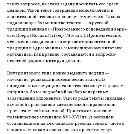
таких вопросов, не ставя задачу прочитать его сразу
целиком. Такой текст совершенно монологичен и в
значительной степени не зависит от читателя. Таково
подавляющее большинство текстов — в русской
традиции начиная с «Православного исповедания веры»
свт. Петра (Могилы) [
Петр (Могила)
]. Примечательно,
что именно создаваемые в отрыве от огласительной
традиции и адресованные самому широкому читателю
катехизисы, как правило, составляются в вопросно-
ответной форме, имитируя диалог.
Внутри второго типа можно выделить подтип —
катехизис, решающий полемические задачи. В
определенных ситуациях такие тексты могут содержать,
например, более подробный разбор конкретных
заблуждений оппонентов. Такого рода тексты связаны с
активной православно-католической и православно-
протестантской полемикой. При этом славянские
полемические катехизисы XVI–XVII вв. (в основном
создававшиеся на юго-западно-русских землях) часто в
споре с католиками использовали протестантскую