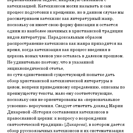
первоначальной задаче, напрямую связанной с
катехизацией. Катехизисом могли называть и сам
процесс подготовки к крещению, но в данном случае мы
рассматриваем катехизис как литературный жанр,
поскольку он имеет свою форму фиксации и остается
одним из наиболее значимых в христианской традиции
видов литературы. Парадоксальным образом
распространение катехизиса как жанра приходится на
время, когда катехизация как процесс введения в
церковь новых членов уже осталась в далеком прошлом.
Не удивительно поэтому, что в указанной
энциклопедической статье,
по сути единственной существующей попытке дать
обзор христианской катехизической литературы в
целом, вопреки приведенному определению, описаны по
преимуществу тексты, мало ему соответствующие,
поскольку они не ориентированы на «первоначальное
усвоение» вероучения. Следует отметить доклад Марии
Дикаревой «История составления катехизисов в
православной церкви: к вопросу о возрождении
святоотеческой традиции» [
Дикарева
], в котором дается
обзор русскоязычных катехизисов и их систематизация