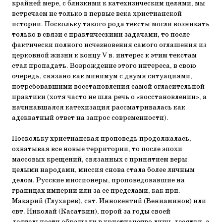
крайней мере, с близкими к катехизическим целями, мы
встречаем не только в первые века христианской
истории. Поскольку такого рода тексты могли возникать
только в связи с практическими задачами, то после
фактически полного исчезновения самого оглашения из
церковной жизни к концу V в. интерес к этим текстам
стал пропадать. Возрождение этого интереса, в свою
очередь, связано как минимум с двумя ситуациями,
потребовавшими восстановления самой огласительной
практики (хотя часто не шла речь о «восстановлении», а
начинавшаяся катехизация рассматривалась как
адекватный ответ на запрос современности).
Поскольку христианская проповедь продолжалась,
охватывая все новые территории, то после эпохи
массовых крещений, связанных с принятием веры
целыми народами, миссия снова стала более личным
делом. Русские миссионеры, проповедовавшие на
границах империи или за ее пределами, как прп.
Макарий (Глухарев), свт. Иннокентий (Вениаминов) или
свт. Николай (Касаткин), порой за годы своей