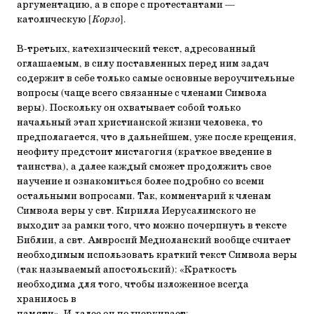
аргументацию, а в споре с протестантами —
католическую [
Корзо
].
В-третьих, катехизический текст, адресованный
оглашаемым, в силу поставленных перед ним задач
содержит в себе только самые основные вероучительные
вопросы (чаще всего связанные с членами Символа
веры). Поскольку он охватывает собой только
начальный этап христианской жизни человека, то
предполагается, что в дальнейшем, уже после крещения,
неофиту предстоит мистагогия (краткое введение в
таинства), а далее каждый сможет продолжить свое
научение и ознакомиться более подробно со всеми
остальными вопросами. Так, комментарий к членам
Символа веры у свт. Кирилла Иерусалимского не
выходит за рамки того, что можно почерпнуть в тексте
Библии, а свт. Амвросий Медиоланский вообще считает
необходимым использовать краткий текст Символа веры
(так называемый апостольский): «Краткость
необходима для того, чтобы изложенное всегда
хранилось в