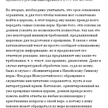
septenariis
) Гуго Сен-Викторского (
PL 175. Col. 405–414
).
Во-вторых, необходимо учитывать, что срок оглашения
ограничен, и для того чтобы человек мог сознательно
войти в церковь, в этот период ему важно прежде всего
передать самые основы веры. Кроме того, эти основы он
должен усвоить по возможности полностью, так как это
уже некоторый минимум требований, предъявляемый
церковью для подготовки к крещению. В связи с этим
катехизический текст не просто сообщает оглашаемому
некоторую информацию, но и предполагает его
ответную реакцию, иногда предъявляет ему какие-то
требования, т. е. текст, как правило, диалогичен. Даже в
случае литературной обработки (как, судя по всему,
было в случае с «Комментарием к Никейскому Символу
веры» Феодора Мопсуестийского) обращение к
слушателю или читателю сохраняется, пусть и как
литературный прием. Катехизис, ориентированный на
уже крещеных членов церкви, должен прежде всего
помочь найти ответы на любые возникающие у
христианина вопросы о своей вере, а потому к нему
человек может обращаться по мере возникновения