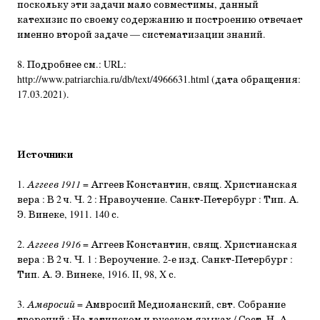
поскольку эти задачи мало совместимы, данный
катехизис по своему содержанию и построению отвечает
именно второй задаче — систематизации знаний.
8. Подробнее см.: URL:
http://www.patriarchia.ru/db/text/4966631.html (дата обращения:
17.03.2021).
Источники
1.
Аггеев 1911
= Аггеев Константин, свящ. Христианская
вера : В 2 ч. Ч. 2 : Нравоучение. Санкт-Петербург : Тип. А.
Э. Винеке, 1911. 140 с.
2.
Аггеев 1916
= Аггеев Константин, свящ. Христианская
вера : В 2 ч. Ч. 1 : Вероучение. 2-е изд. Санкт-Петербург :
Тип. А. Э. Винеке, 1916. II, 98, X с.
3.
Амвросий
= Амвросий Медиоланский, свт. Собрание