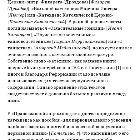
Церкви» митр. Филарета (Дроздова) [
Филарет
(Дроздов)
], «Большой катехизис» Мартина Лютера
[
Лютер
] или «Катехизис Католической Церкви»
[
Катехизис Католической
]. В ранней церкви тексты
могли называться «Огласительные гомилии» [
Иоанн
Златоуст
], «Поучения огласительные и
тайноводственные» [
Кирилл Иерусалимский
] или «О
таинствах» [
Амвросий Медиоланский
], но по сути они все
относятся именно к катехизической литературе.
Собственно слово «катехизис» как заглавие книги
впервые было употреблено в 1504 г. в Португалии [1] и во
многом благодаря Реформации стало все чаще
использоваться для текстов вероучительного
содержания. Однако сравнение этих текстов
свидетельствует о довольно большом различии между
ними.
В «Православной энциклопедии» дается определение
катехизиса как пособия «для первоначального усвоения
наиболее важных понятий и положений вероучения и
церковной жизни» [
Катехизис, 8
], что напоминает о его