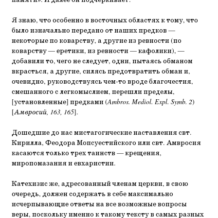
памяти». И далее он подчеркивает:
Я знаю, что особенно в восточных областях к тому, что
было изначально передано от наших предков —
некоторые по коварству, а другие из ревности (по
коварству — еретики, из ревности — кафолики), —
добавили то, чего не следует, одни, пытаясь обманом
вкрасться, а другие, силясь предотвратить обман и,
очевидно, руководствуясь чем-то вроде благочестия,
смешанного с легкомыслием, перешли пределы,
[установленные] предками (
Ambros. Mediol. Expl. Symb. 2
)
[
Амвросий, 163, 165
].
Дошедшие до нас мистагогические наставления свт.
Кирилла, Феодора Мопсуестийского или свт. Амвросия
касаются только трех таинств — крещения,
миропомазания и евхаристии.
Катехизис же, адресованный членам церкви, в свою
очередь, должен содержать в себе максимально
исчерпывающие ответы на все возможные вопросы
веры, поскольку именно к такому тексту в самых разных