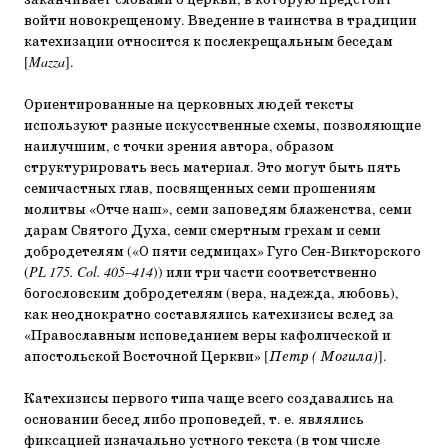
заканчивает словами о церкви, в которую предстоит
войти новокрещеному. Введение в таинства в традиции
катехизации относится к послекрещальным беседам
[
Mazza
].
Ориентированные на церковных людей тексты
используют разные искусственные схемы, позволяющие
наилучшим, с точки зрения автора, образом
структурировать весь материал. Это могут быть пять
семичастных глав, посвященных семи прошениям
молитвы «Отче наш», семи заповедям блаженства, семи
дарам Святого Духа, семи смертным грехам и семи
добродетелям («О пяти седмицах» Гуго Сен-Викторского
(
PL 175. Col. 405–414
)) или три части соответственно
богословским добродетелям (вера, надежда, любовь),
как неоднократно составлялись катехизисы вслед за
«Православным исповеданием веры кафолической и
апостольской Восточной Церкви» [
Петр ( Могила)
].
Катехизисы первого типа чаще всего создавались на
основании бесед либо проповедей, т. е. являлись
фиксацией изначально устного текста (в том числе