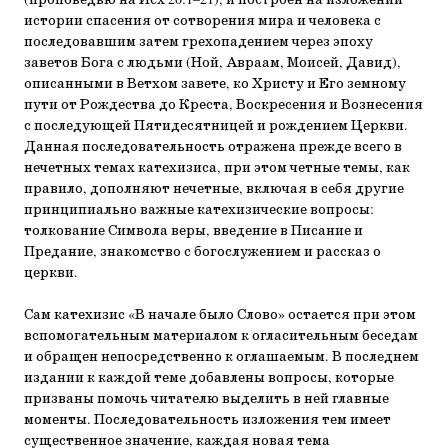
(проповедью на Исх 20:1–21), и построен на изложении
истории спасения от сотворения мира и человека с
последовавшим затем грехопадением через эпоху
заветов Бога с людьми (Ной, Авраам, Моисей, Давид),
описанными в Ветхом завете, ко Христу и Его земному
пути от Рождества до Креста, Воскресения и Вознесения
с последующей Пятидесятницей и рождением Церкви.
Данная последовательность отражена прежде всего в
нечетных темах катехизиса, при этом четные темы, как
правило, дополняют нечетные, включая в себя другие
принципиально важные катехизические вопросы:
толкование Символа веры, введение в Писание и
Предание, знакомство с богослужением и рассказ о
церкви.
Сам катехизис «В начале было Слово» остается при этом
вспомогательным материалом к огласительным беседам
и обращен непосредственно к оглашаемым. В последнем
издании к каждой теме добавлены вопросы, которые
призваны помочь читателю выделить в ней главные
моменты. Последовательность изложения тем имеет
существенное значение, каждая новая тема