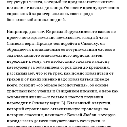
структуры текста, который не предполагается читать
целиком от начала до конца. Он носит преимущественно
справочный характер, являясь своего рода
богословской энциклопедией.
Например, для свт. Кирилла Иерусалимского важно не
просто последовательно истолковать каждый член
Символа веры. Прежде чем перейти к Символу, он
обращается к оглашаемым со вступительным словом о
задачах данного огласительного периода, затем
переходит к тому, что необходимо сделать каждому
катехумену за оставшиеся сорок дней до крещения,
рассказывает, что есть грех, как можно избавиться от
грехов и от каких именно надо избавляться прежде
всего, говорит «об образе богопочтения», об основе
христианского учения и Священном писании, о вере как
основании жизни — и только в шестом поучении
переходит к Символу веры [3]. Блаженный Августин,
который строит свою огласительную проповедь на
истории спасения, начинает с Божьей Любви, которую
прежде всего должен почувствовать катехумен, и