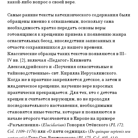
какой-либо вопрос о своей вере.
Самые ранние тексты катехизического содержания были
обращены именно к оглашаемым, поскольку сама
необходимость кратко передать основы веры
готовящимся к крещению привела к появлению жанра
огласительных бесед, впоследствии записанных и
отчасти сохранившихся до нашего времени.
Классические образцы таких текстов появляются в III–
IV вв. [2], включая «Педагог» Климента
Александрийского и «Поучения огласительные и
тайноводственные» свт. Кирилла Иерусалимского.
Когда же в практике закрепляется детское, а затем и
младенческое крещение, научение вере взрослых
практически прекращается. Для тех, кто с детства
крещен и считается верующим, но не проходил
последовательного наставления, необходимыми
становятся иные тексты, которые и появляются в
начале второго тысячелетия в Европе на примере
«Разъяснения» (
Elucidarium
) Гонория Отёнского (
PL 172.
Col. 1109–1176
) или «О пяти седмицах» (
De quinque septenis seu