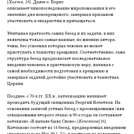
[
Холчев, 28
]. Далее о. Борис
описывает чинопоследование миропомазания и его
значение для новокрещеного, завершая призывом
участвовать в евхаристии и причащаться.
Учитывая краткость самих бесед и их задачи, в них
включены только самые важные, по мнению автора,
темы, без усвоения которых человек не может
приступать к таинству крещения. Соответственно, сама
структура бесед предполагает последовательное
введение человека в христианскую веру, начиная с
самой необходимости подготовки к крещению и
завершая задачей достойно участвовать в таинствах
Церкви.
Позднее, с 70-х гг. ХХ в., катехизацию начинает
проводить будущий священник Георгий Кочетков. На
основании записей устных бесед с просвещаемыми (или
оглашаемыми второго этапа) в 90-е годы он составляет
катехизис «В начале было Слово» [
Кочетков
] [6].
Катехизис состоит из 14 бесед, предваряемых введением