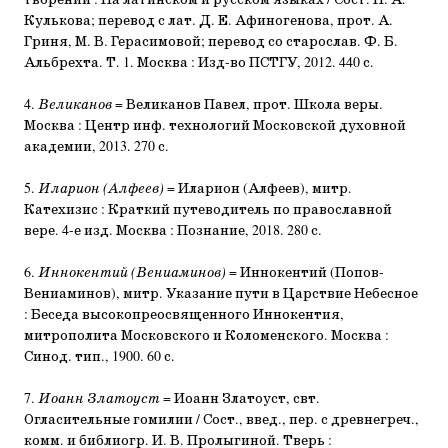
творений : На латинском и русском языках / Сост. Н. А.
Кулькова; перевод с лат. Д. Е. Афиногенова, прот. А.
Гриня, М. В. Герасимовой; перевод со старослав. Ф. Б.
Альбрехта. Т. 1. Москва : Изд-во ПСТГУ, 2012. 440 с.
4.
Великанов
= Великанов Павел, прот. Школа веры.
Москва : Центр инф. технологий Московской духовной
академии, 2013. 270 с.
5.
Иларион (Алфеев)
= Иларион (Алфеев), митр.
Катехизис : Краткий путеводитель по православной
вере. 4-е изд. Москва : Познание, 2018. 280 с.
6.
Иннокентий (Вениаминов)
= Иннокентий (Попов-
Вениаминов), митр. Указание пути в Царствие Небесное
: Беседа высокопреосвященного Иннокентия,
митрополита Московского и Коломенского. Москва :
Синод. тип., 1900. 60 с.
7.
Иоанн Златоуст
= Иоанн Златоуст, свт.
Огласительные гомилии / Сост., введ., пер. с древнегреч.,
комм. и библиогр. И. В. Пролыгиной. Тверь :