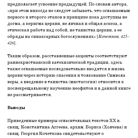
предполагает усвоение предыдущей. По словам автора,
«при этом никогда не следует забывать, что оглашаемым
первого и второго этапов в принципе пока доступны не
догма, а керигма церкви, не личная и общая аскеза, а
этическая работа над собой, не таинства церкви, а ее
обряды на синаксарных богослужениях» [
Кочетков, 425–
426
].
Таким образом, расставленные акценты соответствуют
раннехристианской катехизической традиции, здесь
также оглашаемые последовательно вводятся в жизнь
церкви через историю спасения и толкование Символа
веры, а введение в таинства (мистагогия) относится к
послекрещальному научению неофитов и в данной книге
не рассматривается.
Выводы
Приведенные примеры огласительных текстов ХХ в.
свящ. Константина Аггеева, архим. Бориса (Холчева) и
свящ. Георгия Кочеткова свидетельствуют о