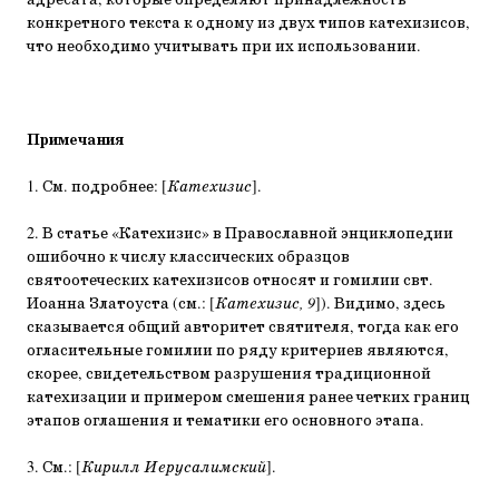
адресата, которые определяют принадлежность
конкретного текста к одному из двух типов катехизисов,
что необходимо учитывать при их использовании.
Примечания
1. См. подробнее: [
Катехизис
].
2. В статье «Катехизис» в Православной энциклопедии
ошибочно к числу классических образцов
святоотеческих катехизисов относят и гомилии свт.
Иоанна Златоуста (см.: [
Катехизис, 9
]). Видимо, здесь
сказывается общий авторитет святителя, тогда как его
огласительные гомилии по ряду критериев являются,
скорее, свидетельством разрушения традиционной
катехизации и примером смешения ранее четких границ
этапов оглашения и тематики его основного этапа.
3. См.: [
Кирилл Иерусалимский
].