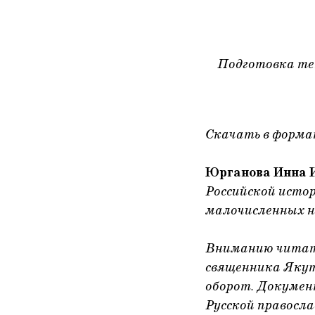
Подготовка те
Скачать в форм
Юрганова Инна 
Российской исто
малочисленных н
Вниманию читате
священника Якут
оборот. Докуме
Русской правосла