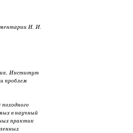
ментарии И. И.
дник, Институт
и проблем
 походного
мых в научный
ных практик
аленных