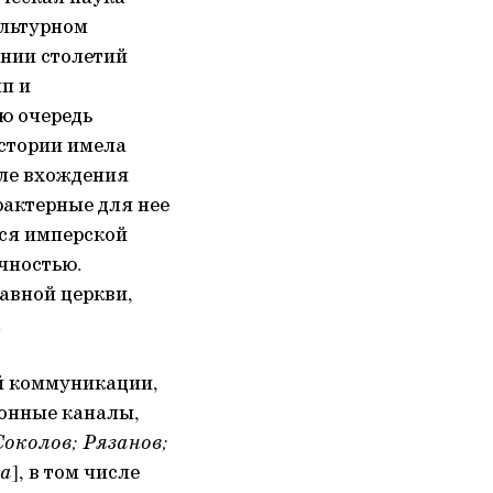
ультурном
ении столетий
п и
ю очередь
истории имела
сле вхождения
рактерные для нее
ся имперской
чностью.
авной церкви,
.
й коммуникации,
онные каналы,
Соколов; Рязанов;
ра
], в том числе