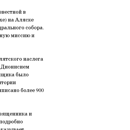
звестной в
хе) на Аляске
дрального собора.
вную миссию и
улятского наслега
м Дионисием
омщика было
итории
иписано более 900
священника и
подробно
оказывает