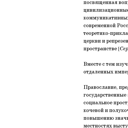
посвященная воп
цивилизационные 
коммуникативных
современной Росс
теоретико-прикл
церкви и репрезе
пространстве [
Се
Вместе с тем изу
отдаленных импер
Православие, пр
государственные 
социальное прост
кочевой и полуко
повышению значи
местностях высту