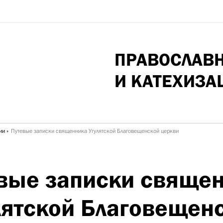
ПРАВОСЛАВ
И КАТЕХИЗА
ии
Путевые записки священника Угулятской Благовещенской церкви
вые записки свяще
лятской Благовещен