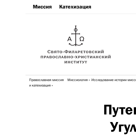
Миссия
Катехизация
Православная миссия
Миссиология
Исследование истории мисс
и катехизация
Путе
Угу