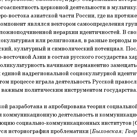
гоаспектность церковной деятельности в мультик
еро-востока азиатской части России, где на протяж
омпонент являлся вектором самоопределения груп
ложноподчиненной иерархии идентичностей. В сво
нокультурная или религиозная, в разные периоды 
кий, культурный и символический потенциал. По
о-восточной Азии в состав русского государства ха
поликультурность начинают перманентно замещать
 единой надрегиональной социокультурной иденти
том процессе играла деятельность Русской правосл
ь важным политическим инструментом государства
ой разработана и апробирована теория социально
 коммуникационную деятельность и коммуникаци
люцию социально-коммуникационных институтов [
ется историография проблематики [
Быховская; Гав