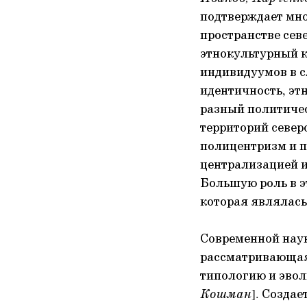
подтверждает мно
пространстве сев
этнокультурный к
индивидуумов в с
идентичность, эт
разный политичес
территорий север
полицентризм и 
централизацией и
Большую роль в э
которая являлас
Современной наук
рассматривающая
типологию и эво
Кошман
]. Созда