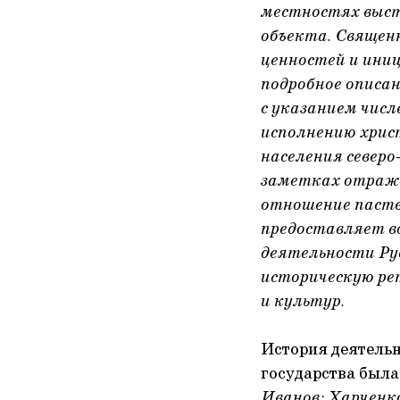
местностях выст
объекта. Священ
ценностей и ини
подробное описан
с указанием чис
исполнению хрис
населения север
заметках отраже
отношение паств
предоставляет в
деятельности Ру
историческую ре
и культур.
История деятельн
государства была
Иванов; Харченк