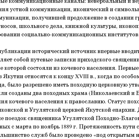
ные коммуникационные каналы: невербальный и ве
ния устной коммуникации, иконический и символ
муникации, получившей продолжение в создании 
носов, школьного дела, книжной культуры, иконоп
ировании социально-коммуникационных институтов
публикации исторический источник впервые вводи
вляет собой путевые записки приходского священн
е которой состояли из кочевого населения. Первые
 Якутии относятся к концу XVIII в., когда по особо
а, было разрешено иметь походную церковную утва
 были созданы два походных храма (Николаевский и
ия кочевого населения к православию. Статус по
конской и Угулятской церквей Якутской епархии.
ие поездок священника Угулятской Походно-Благ
ных с марта по ноябрь 1889 г. Протяженность пути 
и большинство служб было проведено «под открытым 