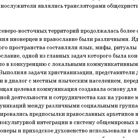
еннослужители являлись трансляторами общехрист
еверо-восточных территорий продолжалась более с
ия иноверцев в православие были различными. Яд
о пространства составляли язык, мифы, ритуалы
ославие, одной из главных задач которого была ко
ало в конкуренцию с локальными коммуникативны
Выполняя задачи христианизации, представители 
и в диалог с местным языческим населением, пере
ющая целевая коммуникация создавала основу для
ой деятельности и сотрудничества как на уровне ми
уникаций между различными социальными группам
мировались предпосылки православных архетипов 
иокультурной интеграции в систему общемировых 
онеры и приходское духовенство использовали в с