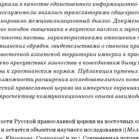
упала в качестве единственного информационно
нослужители являлись трансляторами общехрис
циировали межцивилизационный диалог. Докуме
ие поездок священника в якутские наслеги и тунг
ленности паствы, характеристиками отношения 
тианских обрядов, свидетельствами о степени п
о-восточной азиатской территории империи к пра
но присутствие язычества в повседневном быту
ы к христианским нормам. Публикация путевых
озможности расширения исследовательского пот
сской православной церкви на имперских окраина
троспективу коммуникационного опыта взаимод
ости Русской православной церкви на восточных 
 и остается объектом научного исследования ([
Мел
о; Юрганова; Санников
] и др.). Современная истор