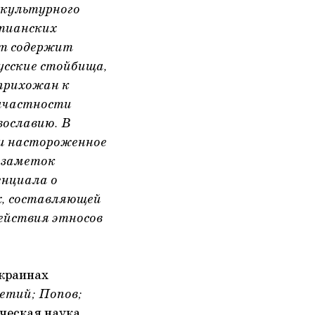
-культурного
тианских
нт содержит
усские стойбища,
прихожан к
ричастности
вославию. В
 и настороженное
 заметок
енциала о
х, составляющей
ействия этносов
окраинах
етий; Попов;
ическая наука