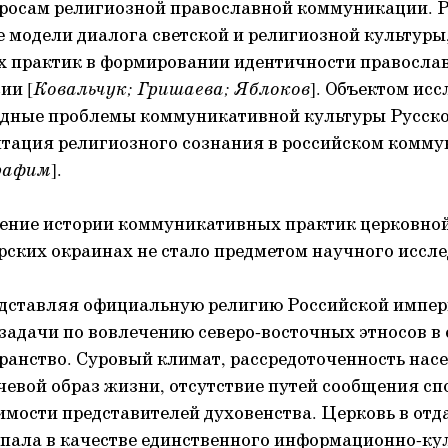
росам религиозной православной коммуникации. 
модели диалога светской и религиозной культуры
 практик в формировании идентичности правосла
ии [
Ковальчук; Гришаева; Яблоков
]. Объектом ис
адные проблемы коммуникативной культуры Русск
нтация религиозного сознания в российском комм
рафим
].
чение истории коммуникативных практик церковной
ских окраинах не стало предметом научного иссл
едставляя официальную религию Российской импе
задачи по вовлечению северо-восточных этносов в
ранство. Суровый климат, рассредоточенность нас
чевой образ жизни, отсутствие путей сообщения с
мости представителей духовенства. Церковь в от
пала в качестве единственного информационно-ку