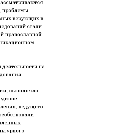
Рассматриваются
, проблемы
вных верующих в
следований стали
ой православной
уникационном
 деятельности на
едования.
рии, выполняло
 единое
еления, ведущего
пособствовали
даленных
льтурного