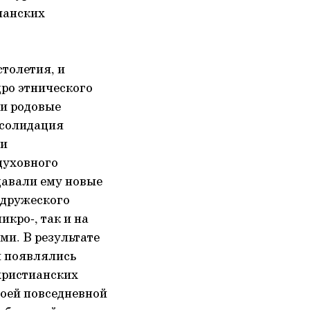
ианских
толетия, и
ро этнического
 и родовые
нсолидация
ми
духовного
давали ему новые
 дружеского
кро-, так и на
и. В результате
и появлялись
христианских
воей повседневной