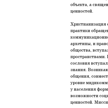
объекта, а свящ
ценностей.
Христианизация с
практики обращен
коммуникационног
архетипы, и прав
общества, вступ
пространствами. 
сословия вступал
знания. Возника
общения, совместн
уровне мидикомм
у населения фор
возможности соц
ценностей. Мисси