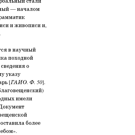
рбальный стали
ьный — началом
грамматик
иси и живописи и,
.
тся в научный
ика походной
 сведения о
му указу
рь [
ГАИО. Ф. 50
].
 Благовещенский)
ходных имели
 Документ
овещенской
составила более
небом».