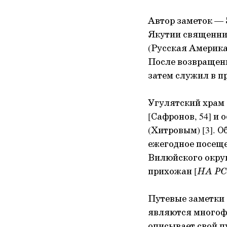
Автор заметок — 
Якутии священнич
(Русская Америка
После возвращени
затем служил в п
Угулятский храм б
[Сафронов, 54] и
(Хитровым) [3]. 
ежегодное посеще
Вилюйского округ
прихожан [
НА РС(
Путевые заметки
являются многоф
описывает свой п