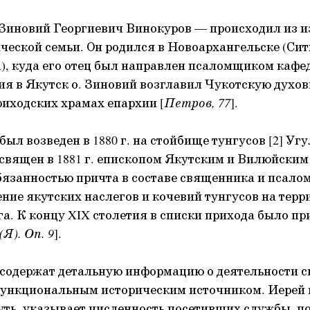
Зиновий Георгиевич Винокуров — происходил из и
еской семьи. Он родился в Новоархангельске (Сит
), куда его отец был направлен псаломщиком кафе
я в Якутск о. Зиновий возглавил Чукотскую духо
риходских храмах епархии [
Петров, 77
].
ыл возведен в 1880 г. на стойбище тунгусов [2] Уг
 освящен в 1881 г. епископом Якутским и Вилюйски
Обязанностью причта в составе священника и псал
ние якутских наслегов и кочевий тунгусов на терр
а. К концу XIX столетия в списки прихода было пр
Я). Оп. 9
].
 содержат детальную информацию о деятельности 
ункциональным историческим источником. Иерей 
уть, указывает численность посетивших службы, п