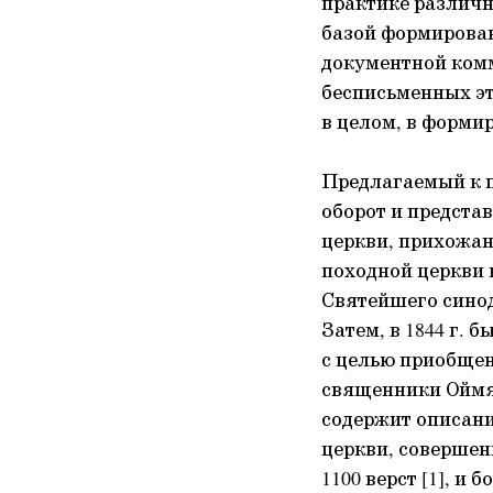
практике различ
базой формирова
документной ком
бесписьменных эт
в целом, в форм
Предлагаемый к 
оборот и предста
церкви, прихожан
походной церкви в
Святейшего синод
Затем, в 1844 г.
с целью приобщен
священники Оймя
содержит описан
церкви, совершен
1100 верст [1], 