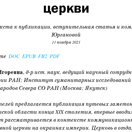
церкви
кста к публикации, вступительная статья и ком
Юргановой
11 ноября 2021
ате
DOC
EPUB
FB2
PDF
Игоревна
,
д-р ист. наук, ведущий научный сотру
рии РАН; Институт гуманитарных исследований 
ародов Севера СО РАН (Москва; Якутск)
лей предлагается публикация путевых заметок
ской области конца XIX столетия, впервые вводи
нт рассматривается в контексте коммуникацион
вной церкви на окраинах империи. Церковь в отд