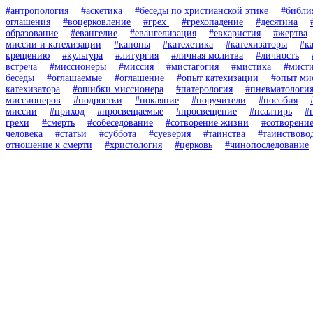
#антропология
#аскетика
#беседы по христианской этике
#библи
оглашения
#воцерковление
#грех
#грехопадение
#десятина
образование
#евангелие
#евангелизация
#евхаристия
#жертва
миссии и катехизации
#каноны
#катехетика
#катехизаторы
#к
крещению
#культура
#литургия
#личная молитва
#личность
встреча
#миссионеры
#миссия
#мистагогия
#мистика
#мисти
беседы
#оглашаемые
#оглашение
#опыт катехизации
#опыт ми
катехизатора
#ошибки миссионера
#патерология
#пневматологи
миссионеров
#подростки
#покаяние
#поручители
#пособия
миссии
#приход
#просвещаемые
#просвещение
#псалтирь
#
грехи
#смерть
#собеседование
#сотворение жизни
#сотворени
человека
#статьи
#суббота
#суеверия
#таинства
#таинствово
отношение к смерти
#христология
#церковь
#чинопоследование