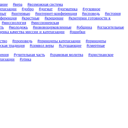
ание
#вера
#возможная система
техизации
#добро
#догмат
#догматика
#духовное
опыт
#интервью
#интернет-конференция
#исповедь
#история
нференция
#крестные
#крещение
#критерии готовности к
#миссиология
#миссионерская
ть
#молодежь
#нововоцерковленные
#община
#огласительные
ценка качества миссии и катехизации
#ошибки
ство
#проповедь
#принципы катехизации
#принципы
еская традиция
#символ веры
#слушающие
#смертные
шения
#учительная часть
#храмовая молитва
#христианское
ехизации
#этика