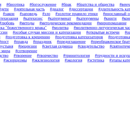
я
#биоэтика
#богослужение
#брак
#братства и общества
#венч
#дети
#деятельная часть
#диалог
#диссертации
#длительность ка
#закон
#заповедь
#зло
#золотое правило этики
#инославный 
атехизация
#катехизис
#катехуменат
#катехумены
#книги
#ко
#любовь
#методы
#методические рекомендации
#миропомазание
ка "божественного мрака"
#молитва
#молитвенно-литургическая час
ссии
#особые случаи миссии и катехизации
#открытые встречи
#о
я
#подготовка к крещению
#подготовка катехизаторов
#подготовка
#пост
#правда
#праздник
#предоглашение
#преображенское брат
пустыня
#рецензии
#светлая седмица
#свидетельство
#святоотеч
е мира
#сотворение
дство
#творение
#творчество
#тринитология
#трудности и иску
#экзорцизмы
#экклезиология
#экология
#эстетика
#этапы кат