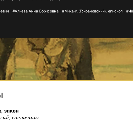
евич­
#Алиева Анна Борисовна­
#Михаил (Грибановский), епископ­
#Чи
ы
х, закон
гий, священник