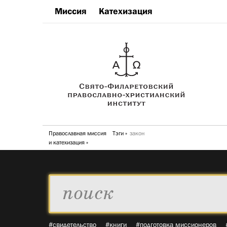
Миссия
Катехизация
Православная миссия
Тэги
закон
и катехизация
#свидетельство
#книги
#подготовка миссионеров