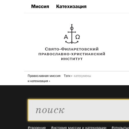
Миссия
Катехизация
Православная миссия
Тэги
катехумены
и катехизация
#творение
#история миссии и катехизации
#открыты