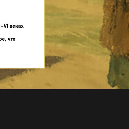
I–VI веках
е, что