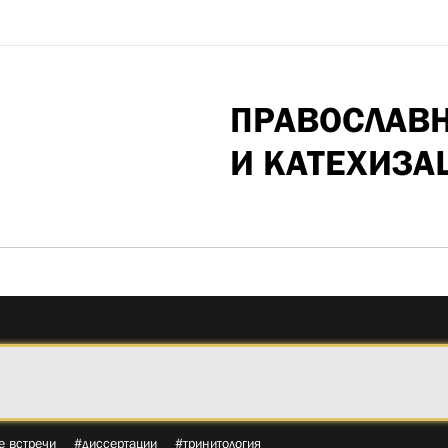
ПРАВОСЛАВ
И КАТЕХИЗА
е встречи
#диссертации
#тринитология