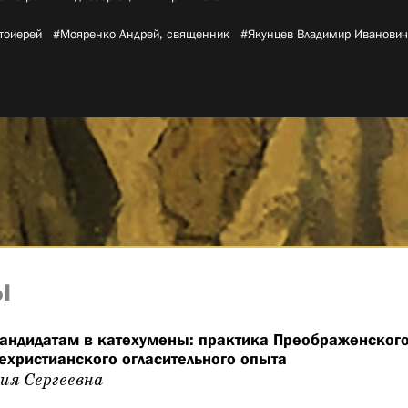
тоиерей­
#Мояренко Андрей, священник­
#Якунцев Владимир Иванович­
ы
андидатам в катехумены: практика Преображенского
ехристианского огласительного опыта
ия Сергеевна