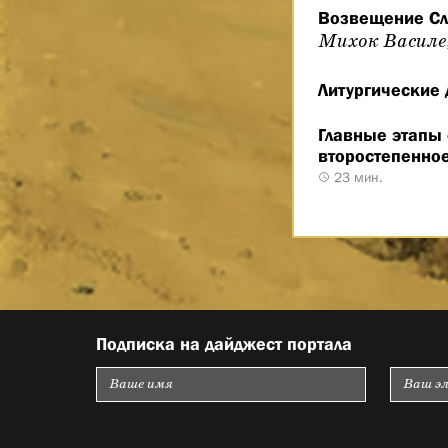
Возвещение Сло
Михок Василе
Литургические 
Главные этапы 
второстепенно
23 мин.
Подписка на дайджест портала