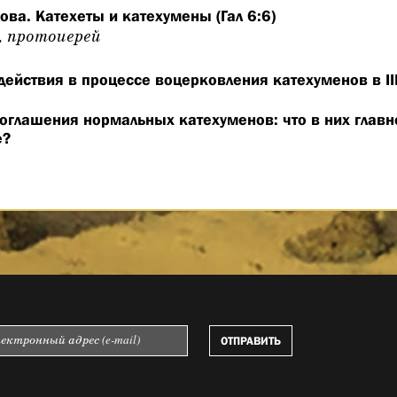
ва. Катехеты и катехумены (Гал 6:6)
, протоиерей
действия в процессе воцерковления катехуменов в II
оглашения нормальных катехуменов: что в них главно
е?