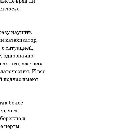
смысле вряд ли
ия
после
сразу научить
и катехизатор,
 с ситуацией,
т, однозначно
е того, уже, как
благочестия. И все
ий подчас имеют
гда более
ер, чем
 бережно и
ые черты