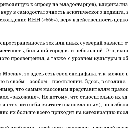
риводящую к спросу на младостарцев), клерикализ
веру в самодостаточность аскетического подвига, 
схождение ИНН («666»), веру в действенность церко
спространенность тех или иных суеверий зависит о
местность, большой город или небольшой. Это, скор
ного просвещения, а также с уровнем культуры и о
 Москву, то здесь есть своя специфика, т.к. можно 
но в своём – особом – проявлении. Здесь, в столице,
ример, что самым массовым представителям право
аем «захожане». Не потому, что относительно их зд
 % из тех, кто себя считает православным), но в абс
нно их больше всего приходит на катехизацию пос