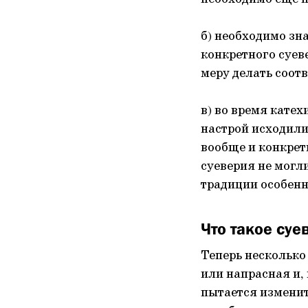
б) необходимо зн
конкретного суеве
меру делать соот
в) во время кате
настрой исходили
вообще и конкрет
суеверия не могли
традиции особенн
Что такое суе
Теперь несколько 
или напрасная и, 
пытается изменить