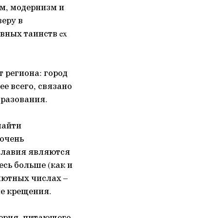
м, модернизм и
веру в
вных таинств ex
т региона: город
ее всего, связано
бразования.
найти
 очень
славия являются
есь больше (как и
олютных числах –
ле крещения.