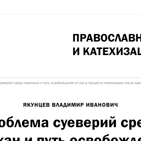
ПРАВОСЛАВ
И КАТЕХИЗА
уеверий среди прихожан и путь освобождения от них в процессе катехизации после кр
ЯКУНЦЕВ ВЛАДИМИР ИВАНОВИЧ
облема суеверий ср
ан и путь освобожд