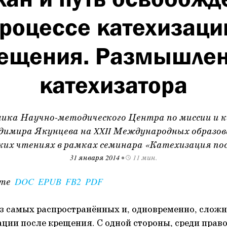
процессе катехизаци
ещения. Размышле
катехизатора
ика Научно-методического Центра по миссии и 
имира Якунцева на XXII Международных образо
их чтениях в рамках семинара «Катехизация по
31 января 2014
•
11 мин.
ате
DOC
EPUB
FB2
PDF
из самых распространённых и, одновременно, слож
ации после крещения. С одной стороны, среди пра