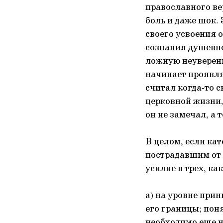
православного ве
боль и даже шок. 
своего усвоения 
сознания душевно
ложную неуверенн
начинает проявлят
считал когда-то 
церковной жизни,
он не замечал, а 
В целом, если ка
пострадавшим от 
усилие в трех, к
а) на уровне прин
его границы; поня
необходимо еще н