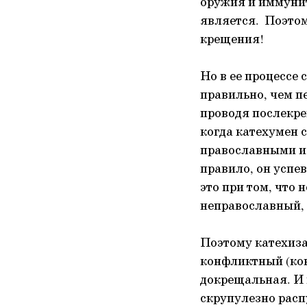
оружия и иммунит
является. Поэтом
крещения!
Но в ее процессе 
правильно, чем п
проводя послекре
когда катехумен 
православными и н
правило, он успев
это при том, что 
неправославный, 
Поэтому катехиза
конфликтный (кон
докрещальная. И 
скрупулезно расп