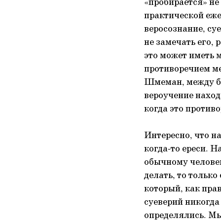
«пробирается» не 
практической еже
веросознание, суе
не замечать его,
это может иметь м
противоречием ме
Шмеман, между бо
вероучение наход
когда это противо
Интересно, что н
когда-то ереси. 
обычному человек
делать, то только
который, как пра
суеверий никогда 
определялись. Мы