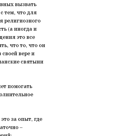
авных вызвать
с тем, что для
ля религиозного
ть (а иногда и
щения это все
ь, что то, что он
 своей вере и
тианские святыни
чет помогать
полнительное
это за опыт, где
таточно –
ерий;