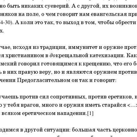
но быть никаких суеверий. А с другой, их возникно
няков на поле, о чем говорит нам евангельская при
4-30). А коли это так, то выход в том, чтобы обрест
х.
чае, исходя из традиции, иммунитет и оружие про
ся христианином в
до
крещальной катехизации. Как
ский говорил готовящимся к крещению, что его б
 в них правую веру, но и являются оружием против
чении Предогласительном он так и говорит:
чаешь против сил сопротивных, против еретиков, и
 у тебя врагов, много и оружия иметь старайся <…
всяком еретическом нападении.[1]
одимся в другой ситуации: большая часть церковно