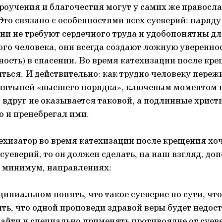
роучения и благочестия могут у самих же правосл
Это связано с особенностями всех суеверий: наряду 
они не требуют сердечного труда и удобопонятны д
го человека, они всегда создают ложную увереннос
ость) в спасении. Во время катехизации после кре
ься. И действительно: как трудно человеку пережит
святыней «высшего порядка», ключевым моментом в
 вдруг не оказывается таковой, а подлинные хрис
то и пренебрегал ими.
техизатор во время катехизации после крещения хо
суеверий, то он должен сделать, на наш взгляд, до
ак минимум, направлениях:
ципиальном понять, что такое суеверие по сути, что 
ть, что одной проповеди здравой веры будет недос
айти и специально применять противоядие от суев