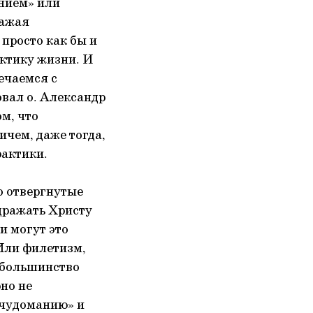
анием» или
ражая
 просто как бы и
ктику жизни. И
ечаемся с
вал о. Александр
м, что
ичем, даже тогда,
рактики.
о отвергнутые
одражать Христу
и могут это
 Или филетизм,
 большинство
рно не
«чудоманию» и