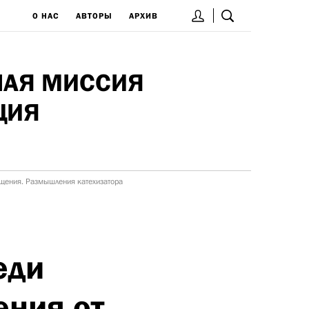
О НАС
АВТОРЫ
АРХИВ
НАЯ МИССИЯ
ЦИЯ
ещения. Размышления катехизатора
еди
ения от