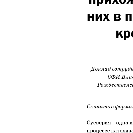
них в 
кр
Доклад сотрудн
СФИ Влад
Рождественск
Скачать в форм
Суеверия – одна 
процессе катехиз