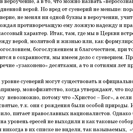
в вероучение, а в то, что можно назвать «веросозн
дневной верой. Но вред от суеверий не меньше: по
верие, не меняя ни одной буквы в вероучении, учит
 рождая противоречащую ему ложную надежду и пра
ассовый характер. Итак, там, где мы в Церкви встр
жду верой, молитвой и жизнью или, как формулиро
гословием, богослужением и благочестием, при то
ится в сохранности, мы имеем дело с суеверием. Пр
речие «узаконено» десятками, а то и сотнями лет п
а уровне суеверий могут существовать и официальн
Например, монофизитство, когда утверждают, что п
у невозможно, потому что «Христос – Бог», а если 
 святые, т.к. они с рождения были особой природы.
вило, питает православных националистов. Однако
на уровень ересей не выходили и как таковые собо
 никогда в их списке не видели, так называемых, 