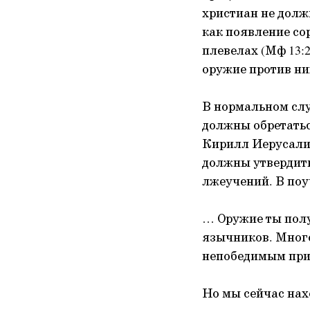
христиан не долж
как появление сор
плевелах (Мф 13:2
оружие против ни
В нормальном слу
должны обретать
Кирилл Иерусалим
должны утвердить
лжеучений. В поу
… Оружие ты полу
язычников. Много
непобедимым при 
Но мы сейчас нах