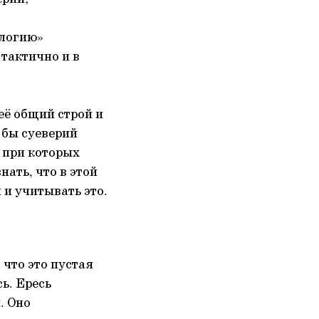
ологию»
 тактично и в
её общий строй и
 бы суеверий
, при которых
нать, что в этой
и учитывать это.
 что это пустая
сь. Ересь
. Оно