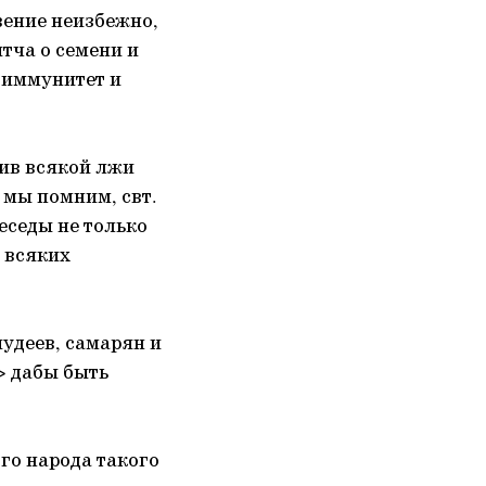
вение неизбежно,
тча о семени и
и иммунитет и
тив всякой лжи
 мы помним, свт.
еседы не только
 всяких
удеев, самарян и
> дабы быть
го народа такого