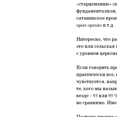
«старцеманию» (п
фундаментализм, 
сатанинское прои
opere operato и т.д.
Интересно, что ра
это или сельская 
с уровнем церков
Если говорить про
практически все, 
чувствуется, нап
те, кого мы назыв
везде – 93 или 95
не сравнимо. Име