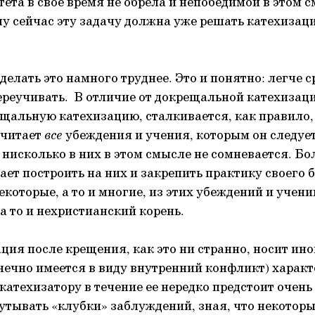
ета в свое время не обрела и непобедимой в этом 
у сейчас эту задачу должна уже решать катехизац
сделать это намного труднее. Это и понятно: легче 
ереучивать. В отличие от докрещальной катехизаци
щальную катехизацию, сталкивается, как правило,
считает
все
убеждения и учения, которым он следуе
исколько в них в этом смысле не сомневается. Боле
ает построить на них и закрепить практику своего 
некоторые, а то и многие, из этих убеждений и учен
а то и нехристианский корень.
ция после крещения, как это ни странно, носит ино
ечно имеется в виду внутренний конфликт) характ
катехизатору в течение ее нередко предстоит очень
утывать «клубки» заблуждений, зная, что некотор