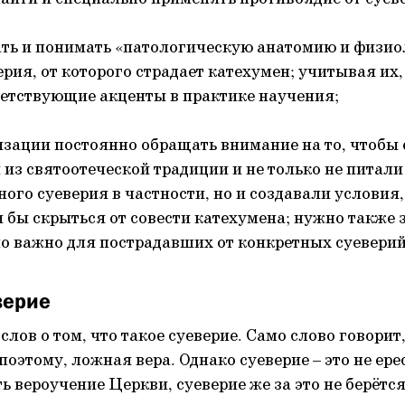
ать и понимать «патологическую анатомию и физи
рия, от которого страдает катехумен; учитывая их,
ветствующие акценты в практике научения;
хизации постоянно обращать внимание на то, чтобы 
 из святоотеческой традиции и не только не питали
ного суеверия в частности, но и создавали условия
 бы скрыться от совести катехумена; нужно также з
о важно для пострадавших от конкретных суеверий 
верие
слов о том, что такое суеверие. Само слово говорит,
поэтому, ложная вера. Однако суеверие – это не ере
 вероучение Церкви, суеверие же за это не берётся