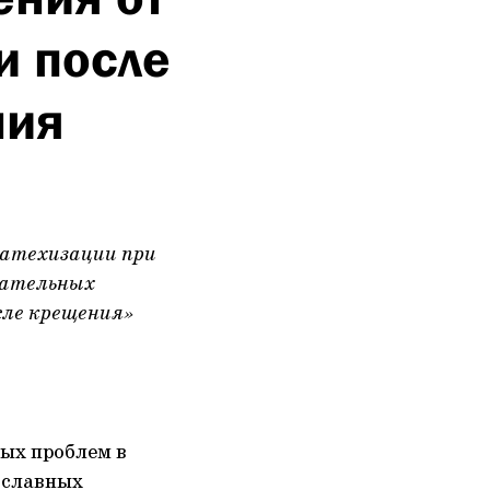
и после
ния
катехизации при
вательных
сле крещения»
ных проблем в
вославных