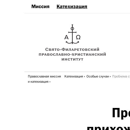
Миссия
Катехизация
Православная миссия
Катехизация
Особые случаи
Проблема с
и катехизация
Пр
прихож