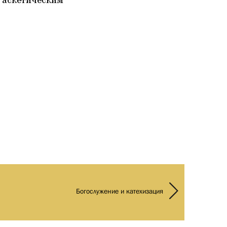
м аскетическим
Богослужение и катехизация