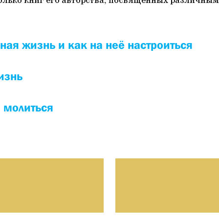
олько книг его авторства, посвященных различны
вная жизнь и как на неё настроиться
изнь
я молиться