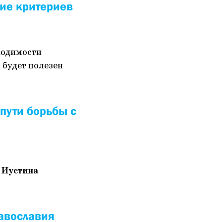
ние критериев
ходимости
 будет полезен
пути борьбы с
 Иустина
авославия