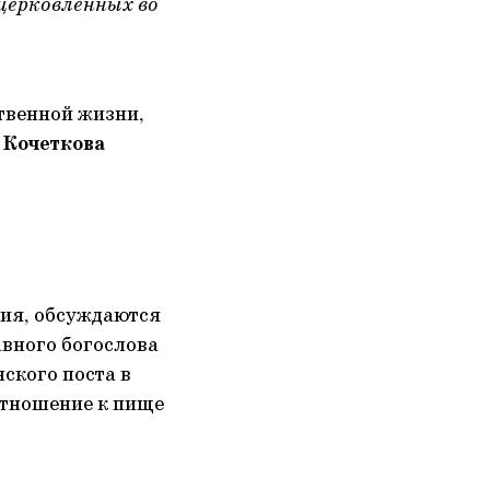
церковленных во
твенной жизни,
я Кочеткова
ния, обсуждаются
авного богослова
ского поста в
отношение к пище