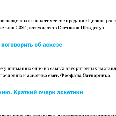
росвещенных в аскетическое предание Церкви рас
кетики СФИ, катехизатор
Светлана Штадгауз
.
 поговорить об аскезе
му вниманию одно из самых авторитетных наставл
гословию и аскетике
свят. Феофана Затворника
.
нию. Краткий очерк аскетики