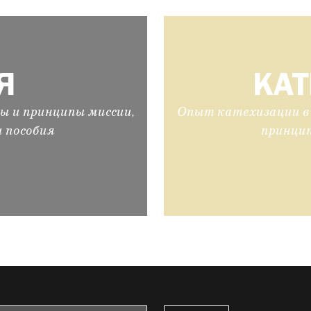
Я
КА
ы и принципы миссии,
Опыт катехизации в 
и пособия
принцип