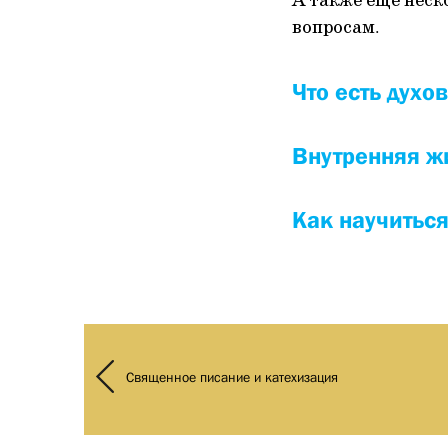
А также ещё неск
вопросам.
Что есть духо
Внутренняя ж
Как научитьс
Священное писание и катехизация