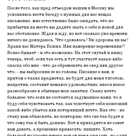
После того, как пред отъездом вашим в Москву мы
условились вести беседу о нужных для вас вещах
письменно, мне естественно было ожидать, что по
прибытии на место вы дадите знать о себе и новой для
вас обстановке. Ждал и жду, но вот сколько уже времени
ничего не дожидаюсь. Что сделалось? Уж здоровы ли вы?
Храни вас Матерь Божия. Или намерение переменили?!
Всяко бывает – и это возможно. На этот случай и пишу
теперь, чтоб, если так есть и тут участвует какая-либо
опаска обо мне – что-де обременять не след или другое
что, – вы выбросили ее из головы. Писание к вам, и
притом о таких предметах, не будет для меня тяготою,
напротив, составит немалое удовольствие, внося некое
разнообразие в обычные мои занятия. Скажу нечто
большее: что если не состоится задуманное нами, то я
буду себя чувствовать так, как чувствует себя понесший
какой-либо убыток или потерявший нечто. Как это – не
стану вам объяснять, но повторяю, что сие так будет и
что сему так и быть должно. Вот и приходится не совет
вам давать, а прошение прилагать: пишите. Хоть
большой мудрости нечего вам от меня ожидать, но один