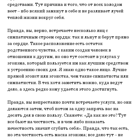
средствами. Тут причина и того, что от всех холодом
веет – ибо всякий замкнут в себе и не разливает лучей
теплой жизни вокруг себя.
Правда, вы, верно, встречаете несколько лиц с
симпатичным строем сердца: так и льнут и берут прямо
за сердце. Такое расположение есть остаток
родственного чувства, с каким создан человек в
отношении к другим, но оно тут состоит в услугах у
эгоизма, который пользуется им как лучшим средством
к устроению своих дел. Я знаю одно такое лицо. Лучше
прямой эгоист или эгоистка, чем такие симпатисты или
симпатистки. В тех хотя заметить можно, куда ведут
дело, а здесь редко кому удается этого достигнуть.
Правда, вы непрестанно почти встречаете услуги, но они
делаются затем, чтоб потом за одну запрячь вас на
десять дел в свою пользу. Скажете: «Да как же это? Тут
все бьют на честность, и в чем-либо показать
нечестность значит сгубить себя». Правда, что так есть,
но эта честность есть маска эгоизма; все дело тут – не