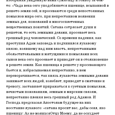
изображал увиденную вами сумятицу и гоньбу за чем-
то: «Чада века сего уподобляются пшенице, всыпанной в
решето земли сей, и просеваются среди непостоянных
помыслов мира сего, при непрестанном волнении
земных дел, пожеланий и многосплетенных
вещественных понятий. Сатана сотрясает души и
решетом, то есть земными делами, просевает весь
грешный род человеческий. Со времени падения, как
преступил Адам заповедь и подчинился лукавому
князю, взявшему над ним власть, непрестанными
обольстительными и мятущимися помыслами всех
сынов века сего просевает и приводит он в столкновение
в решете земли. Как пшеница в решете у просевающего
бьется и, взбрасываемая непрестанно, в нем
переворачивается, так князь лукавства земными делами
занимает всех людей, колеблет, приводит в смятение и
тревогу, заставляет приражаться к суетным помыслам,
нечистым пожеланиям, земным и мирским связям,
непрестанно пленяя весь грешный род Адамов. И
Господь предсказал Апостолам будущее на них
восстание лукавого: «сатана просит вас, дабы сеял, яко
пшеницу: Аз же молихсяОтцу Моему, да не оскудеет