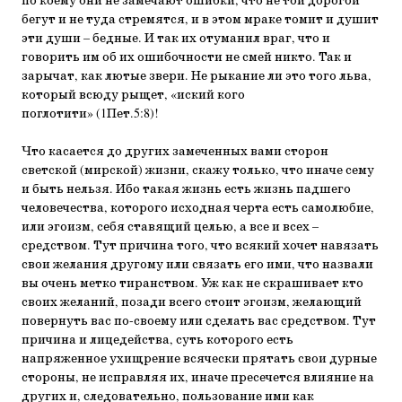
по коему они не замечают ошибки, что не той дорогой
бегут и не туда стремятся, и в этом мраке томит и душит
эти души – бедные. И так их отуманил враг, что и
говорить им об их ошибочности не смей никто. Так и
зарычат, как лютые звери. Не рыкание ли это того льва,
который всюду рыщет, «иский кого
поглотити» (1Пет.5:8)!
Что касается до других замеченных вами сторон
светской (мирской) жизни, скажу только, что иначе сему
и быть нельзя. Ибо такая жизнь есть жизнь падшего
человечества, которого исходная черта есть самолюбие,
или эгоизм, себя ставящий целью, а все и всех –
средством. Тут причина того, что всякий хочет навязать
свои желания другому или связать его ими, что назвали
вы очень метко тиранством. Уж как не скрашивает кто
своих желаний, позади всего стоит эгоизм, желающий
повернуть вас по-своему или сделать вас средством. Тут
причина и лицедейства, суть которого есть
напряженное ухищрение всячески прятать свои дурные
стороны, не исправляя их, иначе пресечется влияние на
других и, следовательно, пользование ими как