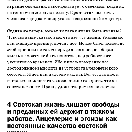
только одна потребность животной жизни или, лучше,
играние сей жизни, какое действует с овечками, когда их
выгоняют на зеленую поляну. Кроме этих сил есть у
человека еще два-три яруса их и еще главный им центр.
Судите же теперь, может ли такая жизнь быть жизнью?
Чувство ваше сказало вам, что нет тут жизни. Указываю
вам главную причину, почему нет. Может быть, действие
этой причины не так теперь для вас ясно, но общая
мысль не может не быть понятою, подробности же
уяснятся со временем. Ибо я имею намерение все
достодолжное выводить из устройства человеческого
естества. Жить нам надобно так, как Бог создал нас, и
когда кто не живет так, смело можно говорить, что он
совсем не живет. Прошу удовлетвориться пока этим.
4 Светская жизнь лишает свободы
и преданных ей держит в тяжком
рабстве. Лицемерие и эгоизм как
постоянные качества светской