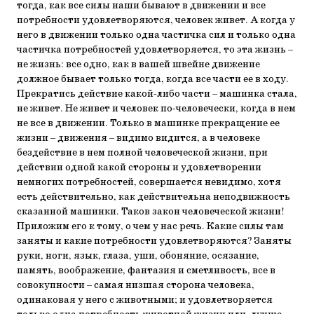
тогда, как все силы наши бывают в движении и все
потребности удовлетворяются, человек живет. А когда у
него в движении только одна частичка сил и только одна
частичка потребностей удовлетворяется, то эта жизнь –
не жизнь: все одно, как в вашей швейне движение
должное бывает только тогда, когда все части ее в ходу.
Прекратись действие какой-либо части – машинка стала,
не живет. Не живет и человек по-человечески, когда в нем
не все в движении. Только в машинке прекращение ее
жизни – движения – видимо видится, а в человеке
бездействие в нем полной человеческой жизни, при
действии одной какой стороны и удовлетворении
немногих потребностей, совершается невидимо, хотя
есть действительно, как действительна неподвижность
сказанной машинки. Таков закон человеческой жизни!
Приложим его к тому, о чем у нас речь. Какие силы там
заняты и какие потребности удовлетворяются? Заняты
руки, ноги, язык, глаза, уши, обоняние, осязание,
память, воображение, фантазия и сметливость, все в
совокупности – самая низшая сторона человека,
одинаковая у него с животными; и удовлетворяется