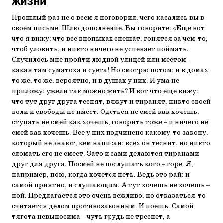
жизни
Прошлый раз не о всем я поговорил, чего касались вы в
своем письме. Шлю дополнение. Вы говорите: «Еще вот
что я вижу: что все впопыхах спешат, гонятся за чем-то,
чтоб уловить, и никто ничего не успевает поймать.
Случилось мне пройти людной улицей или местом –
какая там суматоха и суета! Но смотрю потом: и в домах
то же, то же, вероятно, и в душах у них. И ума не
приложу: ужели так можно жить? И вот что еще вижу:
что тут друг друга теснят, вяжут и тиранят, никто своей
воли и свободы не имеет. Одеться не смей как хочешь,
ступать не смей как хочешь, говорить тоже – и ничего не
смей как хочешь. Все у них подчинено какому-то закону,
который не знают, кем написан; всех он теснит, но никто
сломать его не смеет. Зато и сами делаются тиранами
друг для друга. Посмей не послушать кого – горе. Я,
например, пою, когда хочется петь. Ведь это рай: и
самой приятно, и слушающим. А тут хочешь не хочешь –
пой. Предлагается это очень вежливо, но отказаться-то
считается делом противозаконным. И поешь. Самой
тягота невыносима – чуть грудь не треснет, а