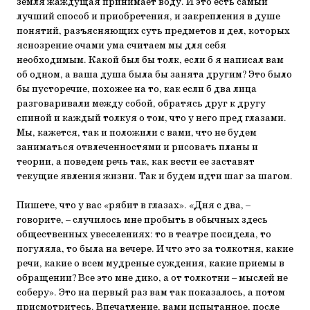
земля жаждущая принимает воду. И это есть самый
лучший способ и приобретения, и закрепления в душе
понятий, разъясняющих суть предметов и дел, которых
яснозрение очами ума считаем мы для себя
необходимым. Какой был бы толк, если б я написал вам
об одном, а ваша душа была бы занята другим? Это было
бы пусторечие, похожее на то, как если б два лица
разговаривали между собой, обратясь друг к другу
спиной и каждый толкуя о том, что у него пред глазами.
Мы, кажется, так и положили с вами, что не будем
заниматься отвлеченностями и рисовать планы и
теории, а поведем речь так, как вести ее заставят
текущие явления жизни. Так и будем идти шаг за шагом.
Пишете, что у вас «рябит в глазах». «Дня с два, –
говорите, – случилось мне пробыть в обычных здесь
общественных увеселениях: то в театре посидела, то
погуляла, то была на вечере. И что это за толкотня, какие
речи, какие о всем мудреные суждения, какие приемы в
обращении? Все это мне дико, а от толкотни – мыслей не
соберу». Это на первый раз вам так показалось, а потом
присмотритесь. Впечатление, вами испытанное, после