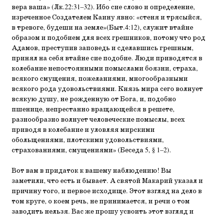
вера ваша» (Лк.22:31–32). Ибо сие слово и определение,
изреченное Создателем Каину явно: «стеня и трясыйся,
в тревоге, будеши на земле»(Быт.4:12), служит втайне
образом и подобием для всех грешников, потому что род
Адамов, преступив заповедь и сделавшись грешным,
принял на себя втайне сие подобие. Люди приводятся в
колебание непостоянными помыслами боязни, страха,
всякого смущения, пожеланиями, многообразными
всякого рода удовольствиями. Князь мира сего волнует
всякую душу, не рожденную от Бога, и, подобно
пшенице, непрестанно вращающейся в решете,
разнообразно волнует человеческие помыслы, всех
приводя в колебание и уловляя мирскими
обольщениями, плотскими удовольствиями,
страхованиями, смущениями» (Беседа 5, § 1–2).
Вот вам в придаток к вашему наблюдению! Вы
заметили, что есть и бывает. А святой Макарий указал и
причину того, и первое исходище. Этот взгляд на дело в
том круге, о коем речь, не принимается, и речи о том
заводить нельзя. Вас же прошу усвоить этот взгляд и