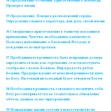
34 Продолжение о говении. Приготовление к исповеди.
Проверка жизни
35 Продолжение. Поверка расположений сердца.
Определение главного характера, или духа, своей жизни
36 Совершенное приготовление к таинству покаяния и
причащения. Чувства, необходимые кающемуся.
Полезное напоминание о блаженной Феодоре и
хождении ее по мытарствам
37 Пробудившаяся решимость быть исправным должна
определиться ясно как стремление со всем поступать
сообразно с волею Божиею. Мир и радость рабов
Божиих. Предупреждение от неполной решимости жить
по Богу. Ни теплый ни холодный будет отвержен Богом
38 Необходимая решимость говеющего посвятить себя
Богу рассматривается как сознательное обновление
обетов, данных за нас при крещении
39 Исправление жизни состоит в переустройстве не