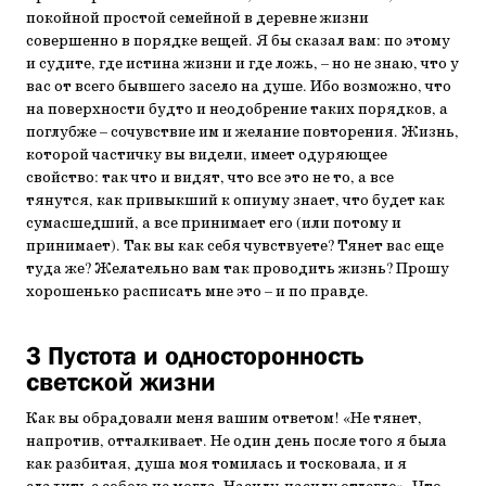
покойной простой семейной в деревне жизни
совершенно в порядке вещей. Я бы сказал вам: по этому
и судите, где истина жизни и где ложь, – но не знаю, что у
вас от всего бывшего засело на душе. Ибо возможно, что
на поверхности будто и неодобрение таких порядков, а
поглубже – сочувствие им и желание повторения. Жизнь,
которой частичку вы видели, имеет одуряющее
свойство: так что и видят, что все это не то, а все
тянутся, как привыкший к опиуму знает, что будет как
сумасшедший, а все принимает его (или потому и
принимает). Так вы как себя чувствуете? Тянет вас еще
туда же? Желательно вам так проводить жизнь? Прошу
хорошенько расписать мне это – и по правде.
3 Пустота и односторонность
светской жизни
Как вы обрадовали меня вашим ответом! «Не тянет,
напротив, отталкивает. Не один день после того я была
как разбитая, душа моя томилась и тосковала, и я