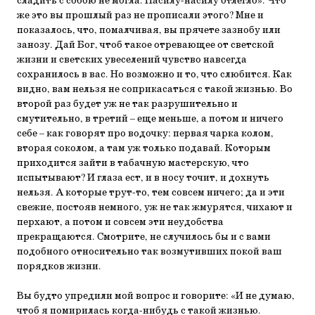
сладить с собою не могла. Насилу-насилу отлегло». Что
же это вы прошлый раз не прописали этого? Мне и
показалось, что, помалчивая, вы прячете зазнобу или
занозу. Дай Бог, чтоб такое отревающее от светской
жизни и светских увеселений чувство навсегда
сохранилось в вас. Но возможно и то, что слюбится. Как
видно, вам нельзя не соприкасаться с такой жизнью. Во
второй раз будет уж не так разрушительно и
смутительно, в третий – еще меньше, а потом и ничего
себе – как говорят про водочку: первая чарка колом,
вторая соколом, а там уж только подавай. Которым
приходится зайти в табачную мастерскую, что
испытывают? И глаза ест, и в носу точит, и дохнуть
нельзя. А которые трут-то, тем совсем ничего; да и эти
свежие, постояв немного, уж не так жмурятся, чихают и
перхают, а потом и совсем эти неудобства
прекращаются. Смотрите, не случилось бы и с вами
подобного относительно так возмутивших покой ваш
порядков жизни.
Вы будто упредили мой вопрос и говорите: «И не думаю,
чтоб я помирилась когда-нибудь с такой жизнью.