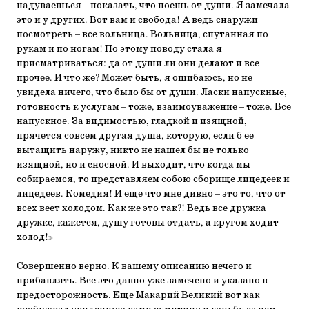
надуваешься – показать, что поешь от души. Я замечала
это и у других. Вот вам и свобода! А ведь снаружи
посмотреть – все вольница. Вольница, спутанная по
рукам и по ногам! По этому поводу стала я
присматриваться: да от души ли они делают и все
прочее. И что же? Может быть, я ошибаюсь, но не
увидела ничего, что было бы от души. Ласки напускные,
готовность к услугам – тоже, взаимоуважение – тоже. Все
напускное. За видимостью, гладкой и изящной,
прячется совсем другая душа, которую, если б ее
вытащить наружу, никто не нашел бы не только
изящной, но и сносной. И выходит, что когда мы
собираемся, то представляем собою сборище лицедеек и
лицедеев. Комедия! И еще что мне дивно – это то, что от
всех веет холодом. Как же это так?! Ведь все дружка
дружке, кажется, душу готовы отдать, а кругом ходит
холод!»
Совершенно верно. К вашему описанию нечего и
прибавлять. Все это давно уже замечено и указано в
предосторожность. Еще Макарий Великий вот как