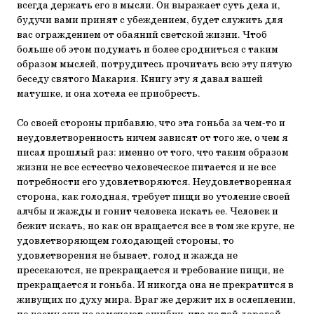
всегда держать его в мысли. Он выражает суть дела и,
будучи вами принят с убеждением, будет служить для
вас ограждением от обаяний светской жизни. Чтоб
больше об этом подумать и более сродниться с таким
образом мыслей, потрудитесь прочитать всю эту пятую
беседу святого Макария. Книгу эту я давал вашей
матушке, и она хотела ее приобресть.
Со своей стороны прибавлю, что эта гоньба за чем-то и
неудовлетворенность ничем зависят от того же, о чем я
писал прошлый раз: именно от того, что таким образом
жизни не все естество человеческое питается и не все
потребности его удовлетворяются. Неудовлетворенная
сторона, как голодная, требует пищи во утоление своей
алчбы и жажды и гонит человека искать ее. Человек и
бежит искать, но как он вращается все в том же круге, не
удовлетворяющем голодающей стороны, то
удовлетворения не бывает, голод и жажда не
пресекаются, не прекращается и требование пищи, не
прекращается и гоньба. И никогда она не прекратится в
живущих по духу мира. Враг же держит их в ослеплении,