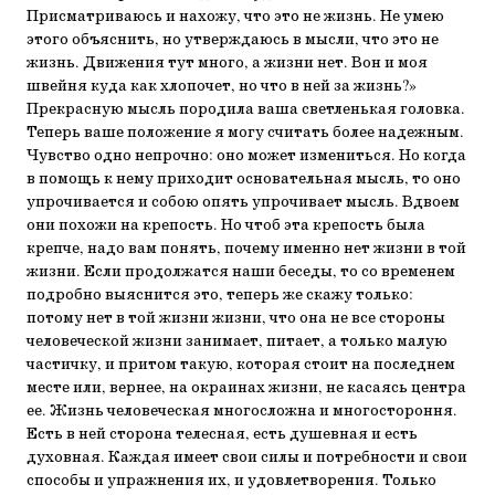
Присматриваюсь и нахожу, что это не жизнь. Не умею
этого объяснить, но утверждаюсь в мысли, что это не
жизнь. Движения тут много, а жизни нет. Вон и моя
швейня куда как хлопочет, но что в ней за жизнь?»
Прекрасную мысль породила ваша светленькая головка.
Теперь ваше положение я могу считать более надежным.
Чувство одно непрочно: оно может измениться. Но когда
в помощь к нему приходит основательная мысль, то оно
упрочивается и собою опять упрочивает мысль. Вдвоем
они похожи на крепость. Но чтоб эта крепость была
крепче, надо вам понять, почему именно нет жизни в той
жизни. Если продолжатся наши беседы, то со временем
подробно выяснится это, теперь же скажу только:
потому нет в той жизни жизни, что она не все стороны
человеческой жизни занимает, питает, а только малую
частичку, и притом такую, которая стоит на последнем
месте или, вернее, на окраинах жизни, не касаясь центра
ее. Жизнь человеческая многосложна и многостороння.
Есть в ней сторона телесная, есть душевная и есть
духовная. Каждая имеет свои силы и потребности и свои
способы и упражнения их, и удовлетворения. Только