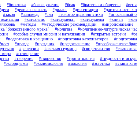
я
#биоэтика
#богослужение
#брак
#братства и общества
#венч
#дети
#деятельная часть
#диалог
#диссертации
#длительность ка
#закон
#заповедь
#зло
#золотое правило этики
#инославный 
атехизация
#катехизис
#катехуменат
#катехумены
#книги
#ко
#любовь
#методы
#методические рекомендации
#миропомазание
ка "божественного мрака"
#молитва
#молитвенно-литургическая час
ссии
#особые случаи миссии и катехизации
#открытые встречи
#о
я
#подготовка к крещению
#подготовка катехизаторов
#подготовка
#пост
#правда
#праздник
#предоглашение
#преображенское брат
пустыня
#рецензии
#светлая седмица
#свидетельство
#святоотеч
е мира
#сотворение
дство
#творение
#творчество
#тринитология
#трудности и иску
#экзорцизмы
#экклезиология
#экология
#эстетика
#этапы кат