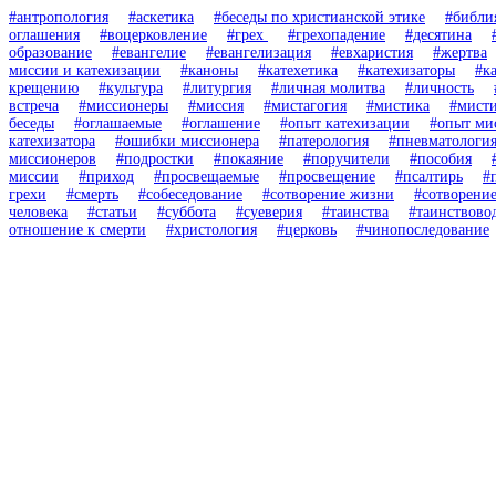
#антропология
#аскетика
#беседы по христианской этике
#библи
оглашения
#воцерковление
#грех
#грехопадение
#десятина
образование
#евангелие
#евангелизация
#евхаристия
#жертва
миссии и катехизации
#каноны
#катехетика
#катехизаторы
#к
крещению
#культура
#литургия
#личная молитва
#личность
встреча
#миссионеры
#миссия
#мистагогия
#мистика
#мисти
беседы
#оглашаемые
#оглашение
#опыт катехизации
#опыт ми
катехизатора
#ошибки миссионера
#патерология
#пневматологи
миссионеров
#подростки
#покаяние
#поручители
#пособия
миссии
#приход
#просвещаемые
#просвещение
#псалтирь
#
грехи
#смерть
#собеседование
#сотворение жизни
#сотворени
человека
#статьи
#суббота
#суеверия
#таинства
#таинствово
отношение к смерти
#христология
#церковь
#чинопоследование