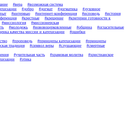
ание
#вера
#возможная система
техизации
#добро
#догмат
#догматика
#духовное
опыт
#интервью
#интернет-конференция
#исповедь
#история
нференция
#крестные
#крещение
#критерии готовности к
#миссиология
#миссионерская
ть
#молодежь
#нововоцерковленные
#община
#огласительные
ценка качества миссии и катехизации
#ошибки
ство
#проповедь
#принципы катехизации
#принципы
еская традиция
#символ веры
#слушающие
#смертные
шения
#учительная часть
#храмовая молитва
#христианское
ехизации
#этика