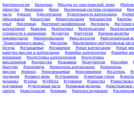
#антропология
#аскетика
#беседы по христианской этике
#библи
общества
#венчание
#вера
#возможная система оглашения
#во
часть
#диалог
#диссертации
#длительность катехизации
#добр
образование
#евангелие
#евангелизация
#евхаристия
#жертва
опыт
#интервью
#интернет-конференция
#исповедь
#история 
катехизации
#каноны
#катехетика
#катехизаторы
#катехизаци
готовности к крещению
#культура
#литургия
#личная молитва
рекомендации
#миропомазание
#миссиология
#миссионерская вс
"божественного мрака"
#молитва
#молитвенно-литургическая част
беседы
#оглашаемые
#оглашение
#опыт катехизации
#опыт ми
качества миссии и катехизации
#ошибки катехизатора
#ошибки ми
крещению
#подготовка катехизаторов
#подготовка
миссионеров
#подростки
#покаяние
#поручители
#пособия
братство
#проповедь
#принципы катехизации
#принципы
миссии
#приход
#просвещаемые
#просвещение
#псалтирь
#
традиция
#символ веры
#слушающие
#смертные грехи
#смерть
человека
#статьи
#суббота
#суеверия
#таинства
#таинствово
искушения
#учительная часть
#храмовая молитва
#христианское
смерти
#христология
#церковь
#чинопоследование
#экзорциз