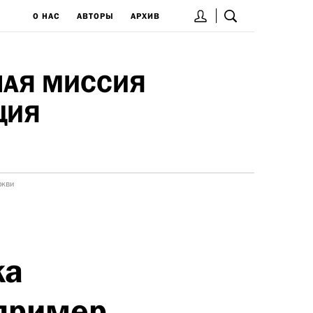
О НАС
АВТОРЫ
АРХИВ
НАЯ МИССИЯ
ЦИЯ
ркви
ка
 пример