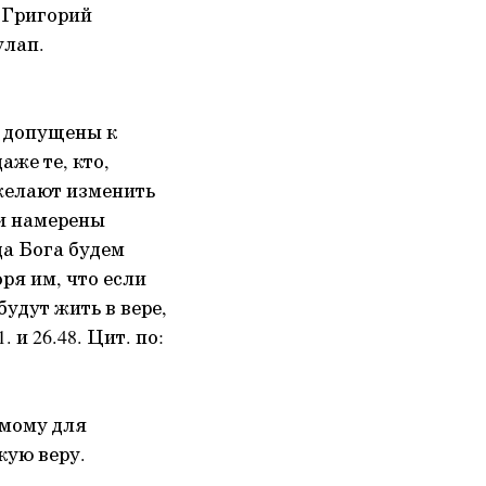
. Григорий
улап.
ь допущены к
же те, кто,
желают изменить
ни намерены
да Бога будем
ря им, что если
будут жить в вере,
 и 26.48. Цит. по:
емому для
кую веру.