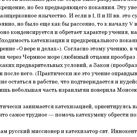
 крещение, но без предваряющего покаяния. Эту уве
ицерковное язычество. И если в I, II и III вв. это с
янно, но было еще как бы рассеяно, то к началу V в
 оно конденсируется и обретает характер учения, н
ходимость катехизации и предкрещального покаян
рение «О вере и делах»). Согласно этому учению, в 
ян через Чермное море (любимый отцами прообраз
икаких предварительных условий, а Закон (прообраз
н после него. (Практически же это учение оправдыв
ние остаться в рабстве, что подтверждается и иуде
ишь небольшая часть израильтян поверила Моисею
тически занимается катехизацией, ориентируясь н
 что самое трудное — помочь катехумену обрести по
ам русский миссионер и катехизатор свт. Иннокен