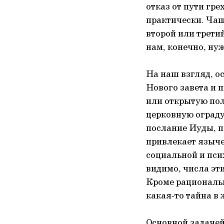
отказ от пути гре
практически. Чащ
второй или трети
нам, конечно, ну
На наш взгляд, о
Нового завета и 
или открытую по
церковную ограду
послание Иуды, п
привлекает языче
социальной и пси
видимо, числа эт
Кроме рациональ
какая-то тайна в
Основной задачей