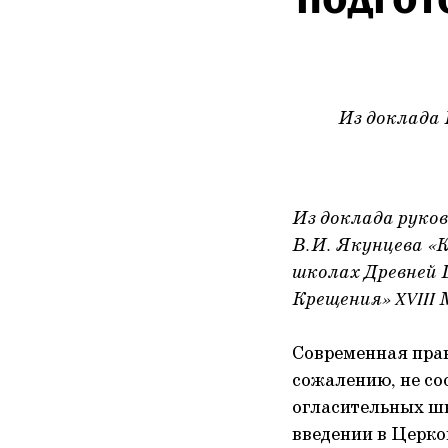
Из доклада 
Из доклада руко
В.И. Якунцева «
школах Древней 
Крещения» XVIII
Современная прак
сожалению, не со
огласительных шк
введении в Церк