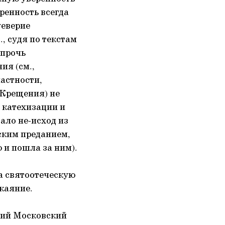
ренность всегда
уеверие
., судя по текстам
апрочь
ия (см.,
частности,
 Крещения) не
 катехизации и
ало не-исход из
йским преданием,
 и пошла за ним).
а святоотеческую
каяние.
тий Московский