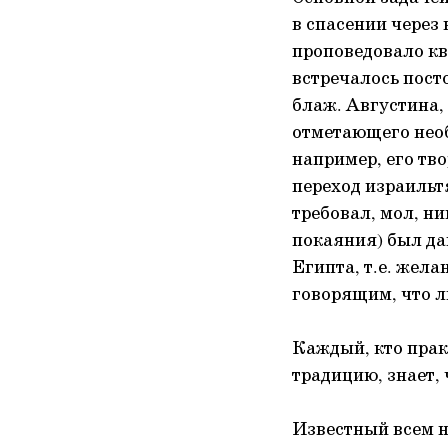
в спасении через
проповедовало кваз
встречалось посто
блаж. Августина,
отметающего необ
например, его тво
переход израильт
требовал, мол, н
покаяния) был да
Египта, т.е. жела
говорящим, что л
Каждый, кто прак
традицию, знает,
Известный всем н