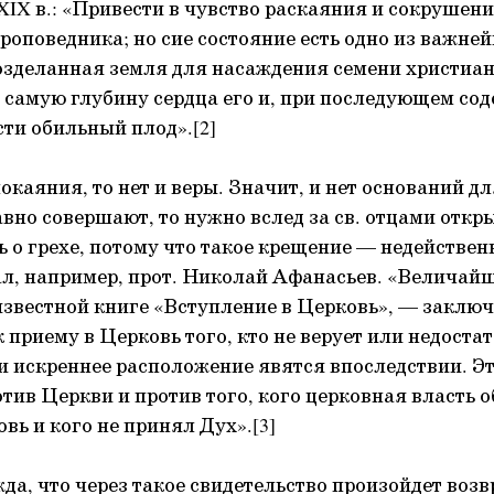
XIX в.: «Привести в чувство раскаяния и сокрушени
роповедника; но сие состояние есть одно из важне
возделанная земля для насаждения семени христиан
в самую глубину сердца его и, при последующем со
сти обильный плод».[2]
покаяния, то нет и веры. Значит, и нет оснований 
авно совершают, то нужно вслед за св. отцами откр
ь о грехе, потому что такое крещение — недействен
лал, например, прот. Николай Афанасьев. «Величай
 известной книге «Вступление в Церковь», — заключ
 приему в Церковь того, кто не верует или недостат
а и искреннее расположение явятся впоследствии. Э
отив Церкви и против того, кого церковная власть 
вь и кого не принял Дух».[3]
жда, что через такое свидетельство произойдет возв