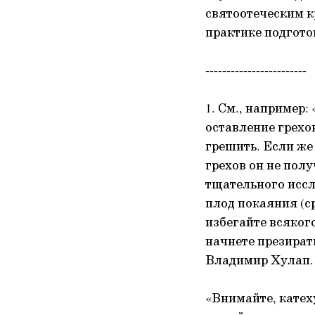
святоотеческим к
практике подгото
------------------------
1. См., например
оставление грехов
грешить. Если же
грехов он не пол
тщательного иссл
плод покаяния (ср
избегайте всякого
начнете презирать
Владимир Хулап. 
«Внимайте, катех