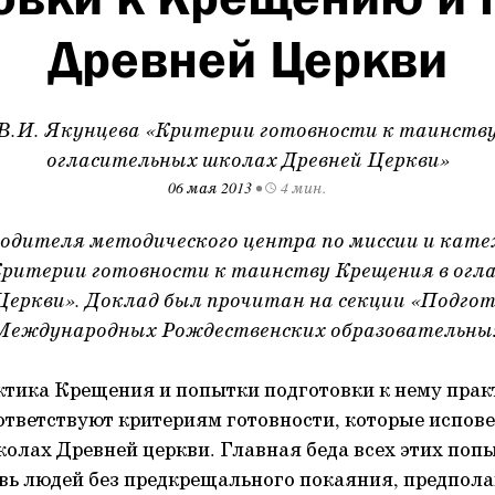
Древней Церкви
В.И. Якунцева «Критерии готовности к таинств
огласительных школах Древней Церкви»
06 мая 2013
•
4 мин.
водителя методического центра по миссии и кат
Критерии готовности к таинству Крещения в огл
Церкви». Доклад был прочитан на секции «Подго
 Международных Рождественских образовательны
тика Крещения и попытки подготовки к нему практ
ответствуют критериям готовности, которые испов
олах Древней церкви. Главная беда всех этих поп
овь людей без предкрещального покаяния, предпо