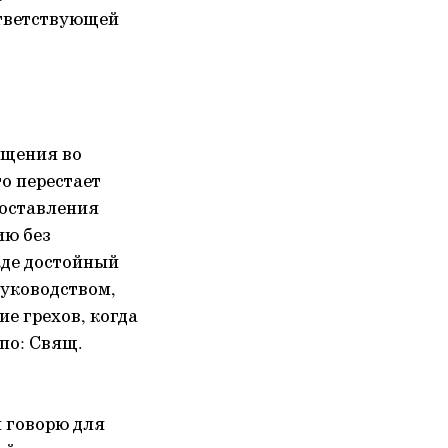
ответствующей
ещения во
то перестает
 оставления
ию без
жде достойный
руководством,
ие грехов, когда
 по: Свящ.
я говорю для