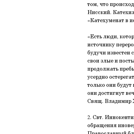
том, что происхо
Нисский. Катехиз
«Катехуменат в и
«Есть люди, кото
источнику переро
будучи известен 
свои злые и пост
продолжать пребы
усердно остерега
только они будут 
они достигнут вечн
Свящ. Владимир Х
2. Свт. Иннокент
обращения инове
Православный бла