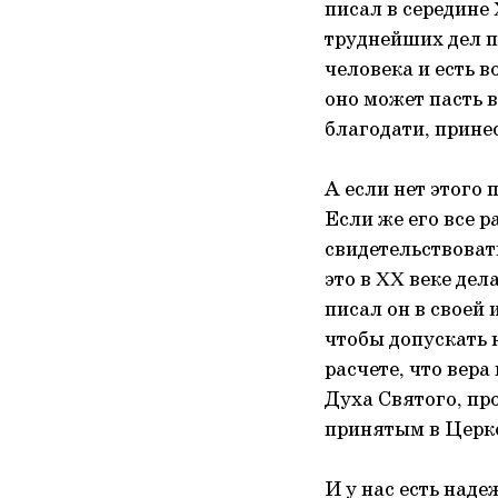
писал в середине 
труднейших дел п
человека и есть 
оно может пасть 
благодати, прине
А если нет этого 
Если же его все р
свидетельствоват
это в XX веке де
писал он в своей
чтобы допускать к
расчете, что вер
Духа Святого, пр
принятым в Церко
И у нас есть наде