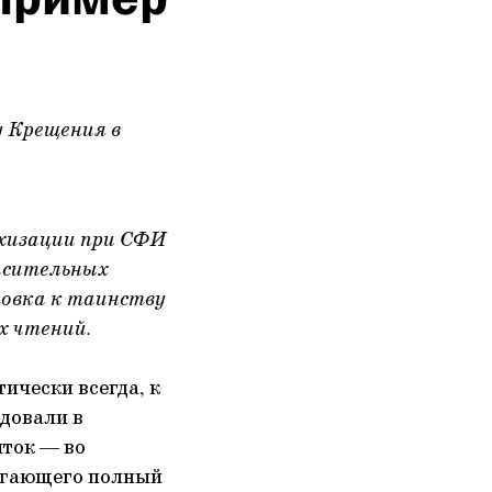
у Крещения в
ехизации при СФИ
асительных
товка к таинству
х чтений.
ически всегда, к
едовали в
ыток — во
лагающего полный