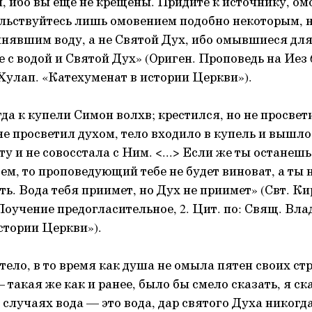
, ибо вы еще не крещены. Придите к источнику, ом
ольствуйтесь лишь омовением подобно некоторым,
инявшим воду, а не Святой Дух, ибо омывшиеся дл
с водой и Святой Дух» (Ориген. Проповедь на Иез 6,
улап. «Катехуменат в истории Церкви»).
да к купели Симон волхв; крестился, но не просвет
не просветил духом, тело входило в купель и вышло 
у и не совосстала с Ним. <...> Если же ты останешь
ем, то проповедующий тебе не будет виноват, а ты 
ть. Вода тебя приимет, но Дух не приимет» (Свт. К
оучение предогласительное, 2. Цит. по: Свящ. Вл
стории Церкви»).
ело, в то время как душа не омыла пятен своих стр
такая же как и ранее, было бы смело сказать, я ска
 случаях вода — это вода, дар святого Духа никогд