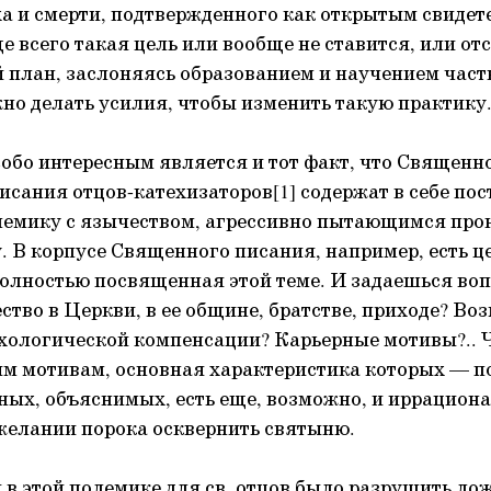
ха и смерти, подтвержденного как открытым свидете
е всего такая цель или вообще не ставится, или от
й план, заслоняясь образованием и научением час
жно делать усилия, чтобы изменить такую практику
собо интересным является и тот факт, что Священн
писания отцов-катехизаторов[1] содержат в себе п
лемику с язычеством, агрессивно пытающимся про
. В корпусе Священного писания, например, есть ц
олностью посвященная этой теме. И задаешься воп
ство в Церкви, в ее общине, братстве, приходе? Во
хологической компенсации? Карьерные мотивы?.. Чу
им мотивам, основная характеристика которых — п
ных, объяснимых, есть еще, возможно, и иррацио
 желании порока осквернить святыню.
 в этой полемике для св. отцов было разрушить ло