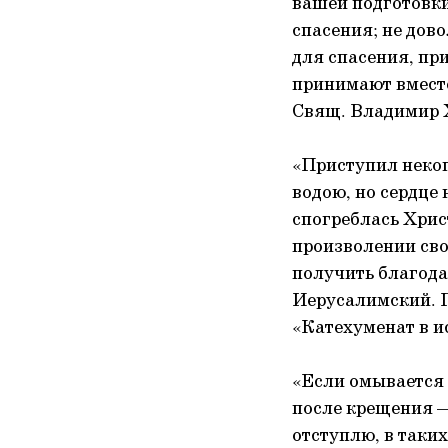
вашей подготовки
спасения; не дов
для спасения, пр
принимают вместе 
Свящ. Владимир Х
«Приступил неког
водою, но сердце 
спогреблась Христ
произволении сво
получить благода
Иерусалимский. П
«Катехуменат в и
«Если омывается т
после крещения — 
отступлю, в таких