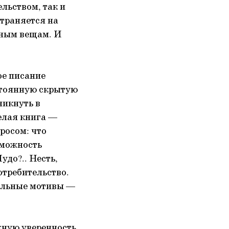
льством, так и
страняется на
тным вещам. И
.
ое писание
остоянную скрытую
никнуть в
елая книга —
росом: что
зможность
до?.. Несть,
отребительство.
нальные мотивы —
жную уверенность