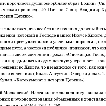
дит: порочность души оскорбляет образ Божий» (Св
ическая проповедь, 40. Цит. по: Свящ. Владимир Х
стории Церкви»).
рые полагают, что все без исключения должны быт
ждения, который в Господе нашем Иисусе Христе; да
своими преступлениями и ужасными пороками, не 
ыдные пути, а честно (и публично) признают, что о
вать в своем состоянии греха». «С помощью Госпо
ться впредь давать людям ложную уверенность, гово
крещены во Христа, то независимо от того, как они 
ого спасения» ( Блаж. Августин. О вере и делах. 1.1.
улап. «Катехуменат в истории Церкви»).
ий Московский. Наставление священнику, назнача
рных и руководствования обращенных в христианс
говестник N№14, 1895. С. 260.