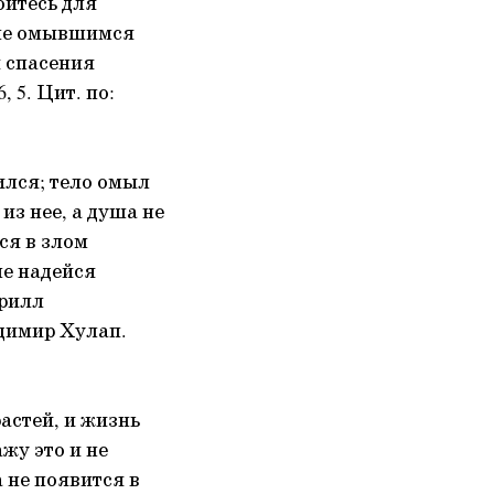
ойтесь для
 не омывшимся
я спасения
 5. Цит. по:
ился; тело омыл
из нее, а душа не
ся в злом
не надейся
ирилл
адимир Хулап.
астей, и жизнь
жу это и не
а не появится в