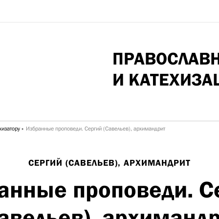
ПРАВОСЛАВ
И КАТЕХИЗА
хизатору
Избранные проповеди. Сергий (Савельев), архимандрит
СЕРГИЙ (САВЕЛЬЕВ), АРХИМАНДРИТ
анные проповеди. С
авельев), архиманд