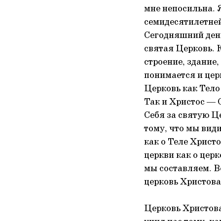
мне непосильна. Я
семидесятилетней
Сегодняшний день
святая Церковь. 
строение, здание
понимается и цер
Церковь как Тело
Так и Христос — 
Себя за святую Ц
тому, что мы види
как о Теле Христо
церкви как о цер
мы составляем. Во
церковь Христова,
Церковь Христова