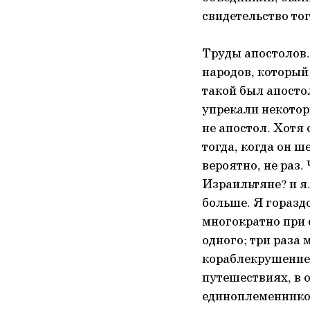
свидетельство тог
Труды апостолов.
народов, который
такой был апосто
упрекали некоторы
не апостол. Хотя 
тогда, когда он ш
вероятно, не раз.
Израильтяне? и я
больше. Я гораздо
многократно при с
одного; три раза
кораблекрушение,
путешествиях, в о
единоплеменников,