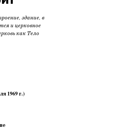
роение, здание, в
тся и церковное
рковь как Тело
я 1969 г.)
ве