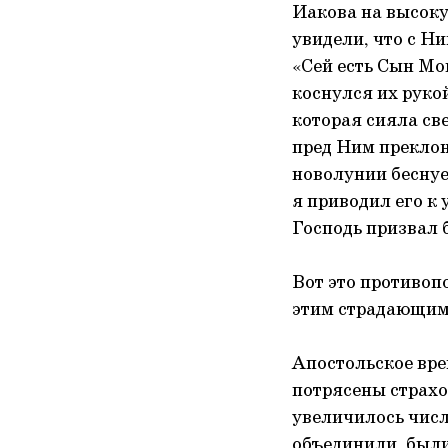
Иакова на высоку
увидели, что с Н
«Сей есть Сын Мо
коснулся их рукой
которая сияла св
пред Ним преклон
новолунии беснует
я приводил его к 
Господь призвал б
Вот это противоп
этим страдающим 
Апостольское вре
потрясены страхо
увеличилось числ
объединили, были