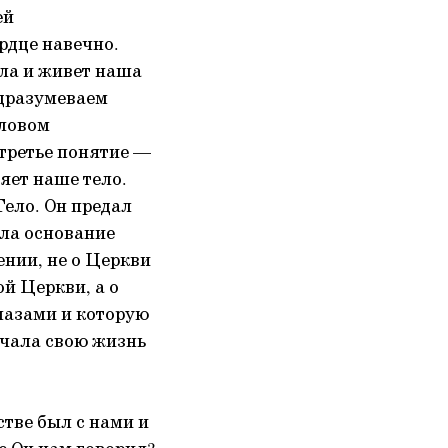
ей
рдце навечно.
ила и живет наша
одразумеваем
словом
третье понятие —
яет наше тело.
ело. Он предал
ала основание
ении, не о Церкви
ой Церкви, а о
глазами и которую
ачала свою жизнь
тве был с нами и