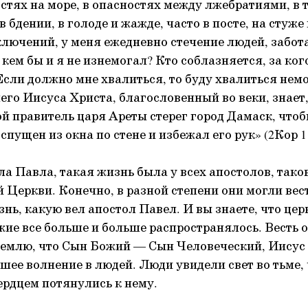
стях на море, в опасностях между лжебратиями, в т
в бдении, в голоде и жажде, часто в посте, на стуже
лючений, у меня ежедневно стечение людей, забота 
 кем бы и я не изнемогал? Кто соблазняется, за ког
сли должно мне хвалиться, то буду хвалиться нем
го Иисуса Христа, благословенный во веки, знает, 
й правитель царя Ареты стерег город Дамаск, чтоб
 спущен из окна по стене и избежал его рук» (2Кор 11
ла Павла, такая жизнь была у всех апостолов, так
й Церкви. Конечно, в разной степени они могли вес
ь, какую вел апостол Павел. И вы знаете, что церк
жие все больше и больше распространялось. Весть о
емлю, что Сын Божий — Сын Человеческий, Иисус 
шее волнение в людей. Люди увидели свет во тьме, 
ердцем потянулись к нему.