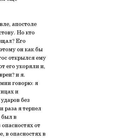
вле, апостоле
тову. Но кто
ещал? Его
оэтому он как бы
стос открылся ему
от его укоряли и,
реи? и я.
умии говорю: я
ницах и
 ударов без
и раза я терпел
 был в
в опасностях от
, в опасностях в