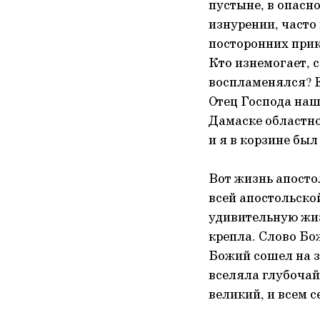
пустыне, в опасно
изнурении, часто 
посторонних прик
Кто изнемогает, с
воспламенялся? Е
Отец Господа наше
Дамаске областно
и я в корзине был
Вот жизнь апосто
всей апостольско
удивительную жизн
крепла. Слово Бо
Божий сошел на з
вселяла глубочай
великий, и всем с