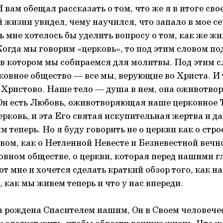
 вам обещал рассказать о том, что же я в итоге сво
 жизни увидел, чему научился, что запало в мое се
 мне хотелось бы уделить вопросу о том, как же ж
Когда мы говорим «церковь», то под этим словом п
, в котором мы собираемся для молитвы. Под этим 
ковное общество — все мы, верующие во Христа. И 
 Христово. Наше тело — душа в нем, она оживотвор
Он есть Любовь, оживотворяющая наше церковное Т
ерковь, и эта Его святая искупительная жертва и д
м теперь. Но я буду говорить не о церкви как о стро
вом, как о Нетленной Невесте и Безневестной вечн
ковном обществе, о церкви, которая перед нашими 
т мне и хочется сделать краткий обзор того, как н
 как мы живем теперь и что у нас впереди.
 рождена Спасителем нашим, Он в Своем человечес