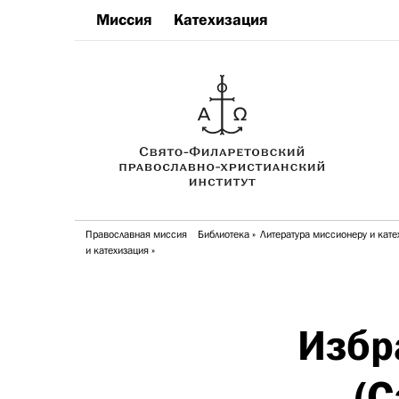
Миссия
Катехизация
Православная миссия
Библиотека
Литература миссионеру и кате
и катехизация
Избр
(С