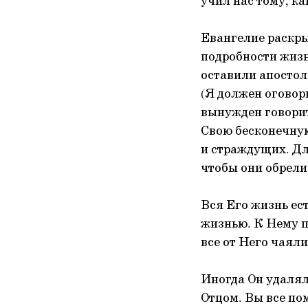
учил нас тому, ка
Евангелие раскры
подробности жизн
оставили апостол
(Я должен оговор
вынужден говорит
Свою бесконечную
и страждущих. Для
чтобы они обрели 
Вся Его жизнь ест
жизнью. К Нему п
все от Него чаяли
Иногда Он удалял
Отцом. Вы все по