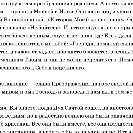
ю гору и там преобразился пред ними. Апостолы ис
им — пророки Моисей и Илия. Они пали ниц и услыш
й Возлюбленный, в Котором Мое благоволение». Он
 и сказал: «Не бойтесь». И потом спустился с горы 
етом божественным, спустился вниз, где Его ждали 
ил колени отец с мольбой: «Господи, помилуй сына 
ся и тяжко страдает, ибо часто бросается в огонь, 
ученикам Твоим, и они не могли исцелить его. Помо
есноватого к Себе и исцелил его.
оставление — слава Преображения на горе святой и
миром и был Господь и заповедал нам идти тем же
мя. Вы знаете, когда Дух Святой сошел на апостоло
м велиим, но и радостию велиею они были охвачены
о христиан. Все они были вместе, все они имуществ
 единодушны, и всем это было на удивление. Вот в