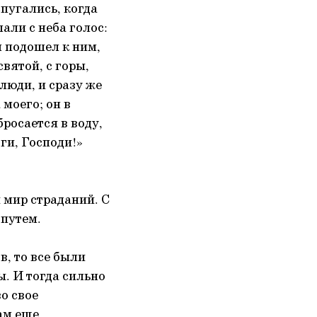
пугались, когда
али с неба голос:
 подошел к ним,
святой, с горы,
люди, и сразу же
моего; он в
бросается в воду,
ги, Господи!»
 мир страданий. С
 путем.
в, то все были
. И тогда сильно
о свое
ам еще