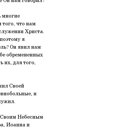
е Он нам говорил?
ь многие
 того, что нам
 служении Христа.
 поэтому я
ель? Он явил нам
ебе обремененных
 их, для того,
учил Своей
евнобольные, и
лужил.
о Своим Небесным
ра, Иоанна и