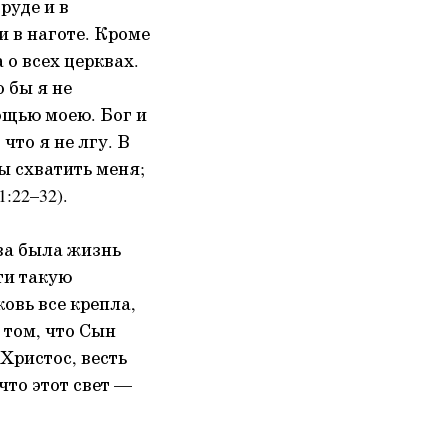
руде и в
 и в наготе. Кроме
о всех церквах.
о бы я не
ощью моею. Бог и
что я не лгу. В
ы схватить меня;
:22–32).
ова была жизнь
ти такую
овь все крепла,
 том, что Сын
Христос, весть
что этот свет —