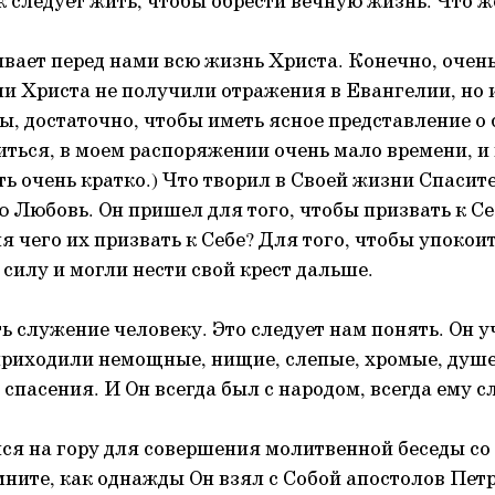
к следует жить, чтобы обрести вечную жизнь. Что ж
вает перед нами всю жизнь Христа. Конечно, очен
и Христа не получили отражения в Евангелии, но и
ы, достаточно, чтобы иметь ясное представление о
иться, в моем распоряжении очень мало времени, и
ь очень кратко.) Что творил в Своей жизни Спасит
 Любовь. Он пришел для того, чтобы призвать к С
 чего их призвать к Себе? Для того, чтобы упокоить
силу и могли нести свой крест дальше.
ь служение человеку. Это следует нам понять. Он 
риходили немощные, нищие, слепые, хромые, душ
 спасения. И Он всегда был с народом, всегда ему с
ся на гору для совершения молитвенной беседы с
мните, как однажды Он взял с Собой апостолов Пет