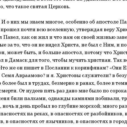
о, что такое святая Церковь.
 И о них мы знаем многое, особенно об апостоле Па
 прошел почти всю вселенную, утверждая веру Хрис
л Павел, как он жил и что нам он своей жизнью зав
е за то, что он не видел Христа, не был с Ним, и п
он, может быть, и больше апостол, потому что Хри
ел в Дамаск для того, чтобы мучить христиан. Так в
 Что же он пишет в Послании к коринфянам? «Они Ев
. Семя Авраамово? и я. Христовы служители? в без
 более был в трудах, безмерно в ранах, более в тем
мерти. От иудеев пять раз дано мне было по сорока
 меня били палками, однажды камнями побивали, тр
 ночь и день пробыл во глубине морской; много раз
пасностях на реках, в опасностях от разбойников, 
 в опасностях от язычников, в опасностях в городе