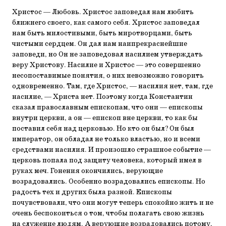
Христос — Любовь. Христос заповедал нам любить
ближнего своего, как самого себя. Христос заповедал
нам быть милостивыми, быть миротворцами, быть
чистыми сердцем. Он дал нам наипрекраснейшие
заповеди, но Он не заповедовал насилием утверждать
веру Христову. Насилие и Христос — это совершенно
несопоставимые понятия, о них невозможно говорить
одновременно. Там, где Христос, — насилия нет, там, где
насилие, — Христа нет. Поэтому когда Константин
сказал православным епископам, что они — епископы
внутри церкви, а он — епископ вне церкви, то как бы
поставил себя над церковью. Но кто он был? Он был
император, он обладал не только властью, но и всеми
средствами насилия. И произошло страшное событие —
церковь попала под защиту человека, который имел в
руках меч. Гонения окончились, верующие
возрадовались. Особенно возрадовались епископы. Но
радость тех и других была разной. Епископы
почувствовали, что они могут теперь спокойно жить и не
очень беспокоиться о том, чтобы полагать свою жизнь
на служение людям. А верующие возрадовались потому,