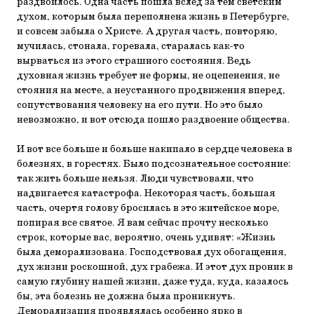
раздвоилось. Одна часть пошла вслед за тем светским
духом, которым была переполнена жизнь в Петербурге,
и совсем забыла о Христе. А другая часть, повторяю,
мучилась, стонала, горевала, старалась как-то
вырваться из этого страшного состояния. Ведь
духовная жизнь требует не формы, не оцепенения, не
стояния на месте, а неустанного продвижения вперед,
сопутствования человеку на его пути. Но это было
невозможно, и вот отсюда пошло раздвоение общества.
И вот все больше и больше накипало в сердце человека в
болезнях, в горестях. Было подсознательное состояние:
так жить больше нельзя. Люди чувствовали, что
надвигается катастрофа. Некоторая часть, большая
часть, очертя голову бросилась в это житейское море,
попирая все святое. Я вам сейчас прочту несколько
строк, которые вас, вероятно, очень удивят: «Жизнь
была деморализована. Господствовал дух обогащения,
дух жизни роскошной, дух грабежа. И этот дух проник в
самую глубину нашей жизни, даже туда, куда, казалось
бы, эта болезнь не должна была проникнуть.
Деморализация проявлялась особенно ярко в