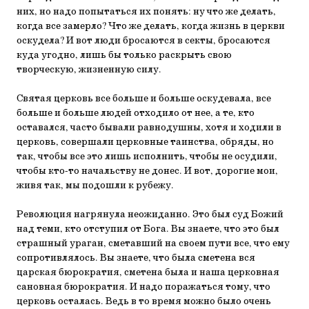
них, но надо попытаться их понять: ну что же делать,
когда все замерло? Что же делать, когда жизнь в церкви
оскудела? И вот люди бросаются в секты, бросаются
куда угодно, лишь бы только раскрыть свою
творческую, жизненную силу.
Святая церковь все больше и больше оскудевала, все
больше и больше людей отходило от нее, а те, кто
оставался, часто бывали равнодушны, хотя и ходили в
церковь, совершали церковные таинства, обряды, но
так, чтобы все это лишь исполнить, чтобы не осудили,
чтобы кто-то начальству не донес. И вот, дорогие мои,
живя так, мы подошли к рубежу.
Революция нагрянула неожиданно. Это был суд Божий
над теми, кто отступил от Бога. Вы знаете, что это был
страшный ураган, сметавший на своем пути все, что ему
сопротивлялось. Вы знаете, что была сметена вся
царская бюрократия, сметена была и наша церковная
сановная бюрократия. И надо поражаться тому, что
церковь осталась. Ведь в то время можно было очень