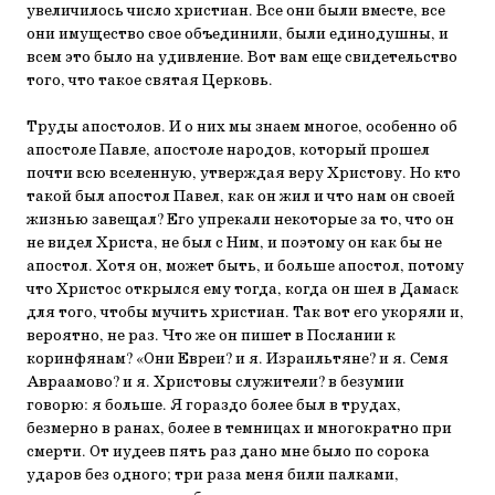
увеличилось число христиан. Все они были вместе, все
они имущество свое объединили, были единодушны, и
всем это было на удивление. Вот вам еще свидетельство
того, что такое святая Церковь.
Труды апостолов. И о них мы знаем многое, особенно об
апостоле Павле, апостоле народов, который прошел
почти всю вселенную, утверждая веру Христову. Но кто
такой был апостол Павел, как он жил и что нам он своей
жизнью завещал? Его упрекали некоторые за то, что он
не видел Христа, не был с Ним, и поэтому он как бы не
апостол. Хотя он, может быть, и больше апостол, потому
что Христос открылся ему тогда, когда он шел в Дамаск
для того, чтобы мучить христиан. Так вот его укоряли и,
вероятно, не раз. Что же он пишет в Послании к
коринфянам? «Они Евреи? и я. Израильтяне? и я. Семя
Авраамово? и я. Христовы служители? в безумии
говорю: я больше. Я гораздо более был в трудах,
безмерно в ранах, более в темницах и многократно при
смерти. От иудеев пять раз дано мне было по сорока
ударов без одного; три раза меня били палками,