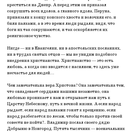
креститься на Днепр. А перед этим он приказал
сокрушить всех идолов, а главного идола, Перуна,
привязали к концу конского хвоста и волочили его, и
били палками, а в это время люди рыдали, видя, что
боги их так сокрушаются, и так оскорбляется их
религиозное чувство.
Нигде — ни в Евангелии, ни в апостольских посланиях,
ни в трудах святых отцов — мы не увидим подобного
внедрения христианства. Христианство — это есть
любовь, а когда оно вводится с насилием, то здесь уже
несчастье для людей…
Чем замечательна вера Христова? Она замечательна тем,
что овладевает сердцами нашими незаметно, она
любовью проникает к нам и открывает нам путь к
Царству Небесному, путь к вечной жизни. А если народ
рыдает, если народ палками гонят к крещению, если
народ разбегается по лесам, чтобы только против своей
совести не пойти?.. Владимир послал своего дядю
Добрыню в Новгород. Путята тысячник — военачальник