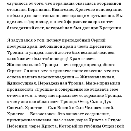
случилось от того, что вера наша оказалась оторванной
от жизни. Вера наша, Евангелие, Христово исповедание
не были для нас огоньком, освещающим путь жизни. Мы
оделись в формочку, и в этой формочке закрыли тот
благодатный свет, который нам был дан при Крещении.
Я задумался о том, почему преподобный Сергий
построил храм, небольшой храм в честь Пресвятой
Троицы, и увидел, какой же это был великий человек,
какой же это был тайновидец! Храм в честь
Живоначальной Троицы — это сердце преподобного
Сергия. Он знал, что в единстве наше спасение, что это
основа нашего вероисповедания — Живоначальная,
Единосущная, Нераздельная Троица. Мы же привыкли
произносить «Троица» и совершенно не отдавать себе
отчета в том, к чему нас призывает содержание Троицы,
к чему оно нас обязывает. Троица: Отец, Сын и Дух
Святый. Христос — Сын Божий и Сын Человеческий.
Христос — Богочеловек. Это означает соединение,
примирение человека, нас с вами, через Христа с Отцом
Небесным, через Христа, Который из глубины Отцовской