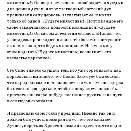
милостивы!» Он видел, что жизнь порабощается чуждым
для церкви духом, и этот тлетворный светский дух
проникает в саму церковь, захватывает ее, и молил
только об одном: «Будьте милостивы!» Почти каждое его
слово заканчивалось мольбой к молящимся: «Будьте
милостивы!» Он как бы хотел этим сказать: «Я знаю, что
у нас здесь происходит, я знаю, что богатые наступают
на нас, я знаю, что бедных попирают. Но что я могу с
этим поделать? Будьте милостивы, восполните это
несчастье церковное».
Это было тяжело слушать тем, кто уже обрел власть над
церковью, и вы знаете, что Иоанн Златоуст был сослан,
что народ плакал о нем, вы знаете и о том, что он еще раз
был сослан, еще дальше, чтобы к нему никто не мог бы
приехать или какое-нибудь послание вручить, и на пути
в ссылку он скончался.
Я преклоняю свою голову пред ним. Именно так он и
должен был учить, невзирая на то, что его ожидает.
Лучше умереть со Христом, нежели видеть то, что видел