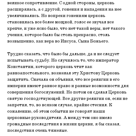
великое сопротивление. С одной стороны, церковь
расширялась, а с другой, гонения и нападения на нее
увеличивались. Но вопреки гонениям церковь
становилась все более мощной, голос ее звучал все
крепче, и уже ясно было, что нет такой веры, нет такого
учения, которое было бы столь прекрасно, столь
возвышенно, как вера во Иисуса, Сына Божьего.
Трудно сказать, что было бы дальше, да и не следует
испытывать судьбу. Но случилось то, что император
Константин, которого церковь чтит как
равноапостольного, возжелал эту Христову Церковь
защитить. Сначала он объявил, что все религии в его
империи имеют равное право и равные возможности для
совершения богослужений. Но потом он сделал Церковь
святую господствующей. Все другие религии он, если не
запретил, то, во всяком случае, крайне стеснил. К
сожалению, об этом событии не говорят наши
церковные руководители. А между тем оно имело
громадные последствия в жизни церкви, я бы сказал,
последствия очень тяжелые.