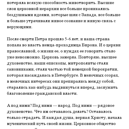
потеряла всякую способность животворить. Высшие
слои церковной иерархии все больше проникались
бездушными идеями, которые шли с Запада, все больше
и больше утрачивали живое сознание и живую связь с
верующими.
После смерти Петра прошло 5–6 лет, и наша страна
попала во власть немца-проходимца Бирона. И о церкви
православной, о жизни ее, о нуждах ее говорить стало
уже невозможно. Церковь замерла. Повторяю, высшее
духовенство, наши епископы, митрополиты стали
сановниками, стали частью той немецкой бюрократии,
которая насаждалась в Петербурге. В мелочных ссорах,
в мелочных интересах они препирались между собой,
старались как-нибудь выдвинуться вперед, заслужить
благоволение гражданской власти.
А под ними? Под ними — народ. Под ними — рядовое
духовенство. Что им оставалось делать? Оставалось
только страдать. И каждая душа, верная Христу, начала
мученический путь своей жизни. Церковное общество