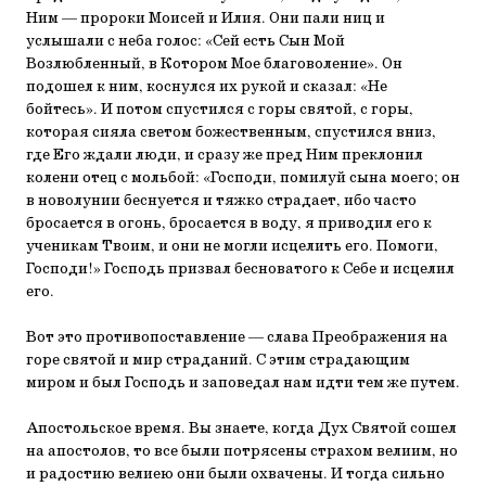
Ним — пророки Моисей и Илия. Они пали ниц и
услышали с неба голос: «Сей есть Сын Мой
Возлюбленный, в Котором Мое благоволение». Он
подошел к ним, коснулся их рукой и сказал: «Не
бойтесь». И потом спустился с горы святой, с горы,
которая сияла светом божественным, спустился вниз,
где Его ждали люди, и сразу же пред Ним преклонил
колени отец с мольбой: «Господи, помилуй сына моего; он
в новолунии беснуется и тяжко страдает, ибо часто
бросается в огонь, бросается в воду, я приводил его к
ученикам Твоим, и они не могли исцелить его. Помоги,
Господи!» Господь призвал бесноватого к Себе и исцелил
его.
Вот это противопоставление — слава Преображения на
горе святой и мир страданий. С этим страдающим
миром и был Господь и заповедал нам идти тем же путем.
Апостольское время. Вы знаете, когда Дух Святой сошел
на апостолов, то все были потрясены страхом велиим, но
и радостию велиею они были охвачены. И тогда сильно