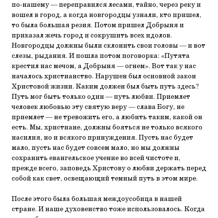
по-нашему — переправился лесами, тайно, через реку и
вошел в город, а когда новгородцы узнали, кто пришел,
то была большая резня. Потом пришел Добрыня и
приказал жечь город и сокрушить всех идолов.
Новгородцы должны были склонить свои головы — и вот
слезы, рыдания. И пошла потом поговорка: «Путята
крестил нас мечом, а Добрыня — огнем». Вот так у нас
началось христианство. Нарушен был основной закон
Христовой жизни. Каким должен был быть путь здесь?
Путь мог быть только один — путь любви. Приемлет
человек любовью эту святую веру — слава Богу, не
приемлет — не тревожить его, а любить таким, какой он
есть. Мы, христиане, должны бояться не только всякого
насилия, но и всякого принуждения. Пусть нас будет
мало, пусть нас будет совсем мало, но мы должны
сохранить евангельское учение во всей чистоте и,
прежде всего, заповедь Христову о любви держать перед
собой как свет, освещающий темный путь в этом мире.
После этого была большая междоусобица в нашей
стране. И наше духовенство тоже использовалось. Когда