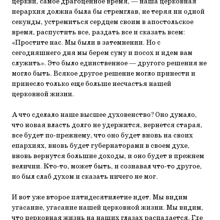
церкви, самое драгоценное время, — наша церковная
иерархия должна была бы стремглав, не теряя ни одной
секунды, устремиться сердцем своим в апостольское
время, распустить все, раздать все и сказать всем:
«Простите нас. Мы были в затемнении. Но с
сегодняшнего дня мы берем суму и посох и идем вам
служить». Это было единственное — другого решения не
могло быть. Всякое другое решение могло принести и
принесло только еще больше несчастья нашей
церковной жизни.
А что сделало наше высшее духовенство? Оно думало,
что новая власть долго не удержится, вернется старая,
все будет по-прежнему, что оно будет вновь на своих
епархиях, вновь будет губернаторами в своем духе,
вновь вернутся большие доходы, и оно будет в прежнем
величии. Кто-то, может быть, и сознавал что-то другое,
но был слаб духом и сказать ничего не мог.
И вот уже второе пятидесятилетие идет. Мы видим
угасание, угасание нашей церковной жизни. Мы видим,
что церковная жизнь на наших глазах распадается. Где