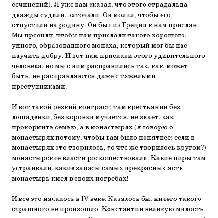
сочинений). Я уже вам сказал, что этого страдальца
дважды судили, заточали. Он молил, чтобы его
отпустили на родину. Он был из Греции к нам прислан.
Мы просили, чтобы нам прислали такого хорошего,
умного, образованного монаха, который мог бы нас
научить добру. И вот нам прислали этого удивительного
человека, но мы с ним расправились так, как, может
быть, не расправляются даже с тяжелыми
преступниками.
И вот такой резкий контраст: там крестьянин без
лошаденки, без коровки мучается, не знает, как
прокормить семью, а в монастырях (я говорю о
монастырях потому, чтобы вам было понятнее: если в
монастырях это творилось, то что же творилось кругом?)
монастырские власти роскошествовали. Какие пиры там
устраивали, какие запасы самых прекрасных яств
монастырь имел в своих погребах!
И все это началось в IV веке. Казалось бы, ничего такого
страшного не произошло. Константин великую милость