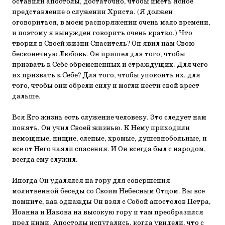
оставили апостолы, достаточно, чтобы иметь ясное
представление о служении Христа. (Я должен
оговориться, в моем распоряжении очень мало времени,
и поэтому я вынужден говорить очень кратко.) Что
творил в Своей жизни Спаситель? Он явил нам Свою
бесконечную Любовь. Он пришел для того, чтобы
призвать к Себе обремененных и страждущих. Для чего
их призвать к Себе? Для того, чтобы упокоить их, для
того, чтобы они обрели силу и могли нести свой крест
дальше.
Вся Его жизнь есть служение человеку. Это следует нам
понять. Он учил Своей жизнью. К Нему приходили
немощные, нищие, слепые, хромые, душевнобольные, и
все от Него чаяли спасения. И Он всегда был с народом,
всегда ему служил.
Иногда Он удалялся на гору для совершения
молитвенной беседы со Своим Небесным Отцом. Вы все
помните, как однажды Он взял с Собой апостолов Петра,
Иоанна и Иакова на высокую гору и там преобразился
пред ними. Апостолы испугались, когда увидели, что с