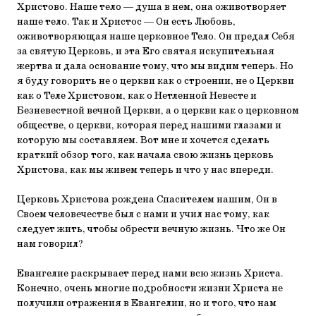
Христово. Наше тело — душа в нем, она оживотворяет
наше тело. Так и Христос — Он есть Любовь,
оживотворяющая наше церковное Тело. Он предал Себя
за святую Церковь, и эта Его святая искупительная
жертва и дала основание тому, что мы видим теперь. Но
я буду говорить не о церкви как о строении, не о Церкви
как о Теле Христовом, как о Нетленной Невесте и
Безневестной вечной Церкви, а о церкви как о церковном
обществе, о церкви, которая перед нашими глазами и
которую мы составляем. Вот мне и хочется сделать
краткий обзор того, как начала свою жизнь церковь
Христова, как мы живем теперь и что у нас впереди.
Церковь Христова рождена Спасителем нашим, Он в
Своем человечестве был с нами и учил нас тому, как
следует жить, чтобы обрести вечную жизнь. Что же Он
нам говорил?
Евангелие раскрывает перед нами всю жизнь Христа.
Конечно, очень многие подробности жизни Христа не
получили отражения в Евангелии, но и того, что нам