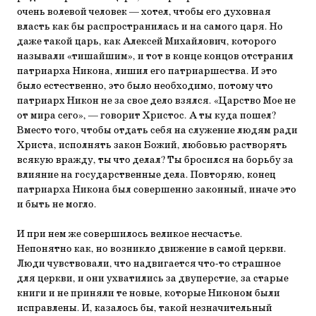
очень волевой человек — хотел, чтобы его духовная
власть как бы распространилась и на самого царя. Но
даже такой царь, как Алексей Михайлович, которого
называли «тишайшим», и тот в конце концов отстранил
патриарха Никона, лишил его патриаршества. И это
было естественно, это было необходимо, потому что
патриарх Никон не за свое дело взялся. «Царство Мое не
от мира сего», — говорит Христос. А ты куда пошел?
Вместо того, чтобы отдать себя на служение людям ради
Христа, исполнять закон Божий, любовью растворять
всякую вражду, ты что делал? Ты бросился на борьбу за
влияние на государственные дела. Повторяю, конец
патриарха Никона был совершенно законный, иначе это
и быть не могло.
И при нем же совершилось великое несчастье.
Непонятно как, но возникло движение в самой церкви.
Люди чувствовали, что надвигается что-то страшное
для церкви, и они ухватились за двуперстие, за старые
книги и не приняли те новые, которые Никоном были
исправлены. И, казалось бы, такой незначительный