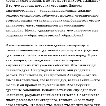
хотел оказать церкви. И во что же эта милость вылилась?
В то, что церковь потеряла свое лицо. Наверху —
император, внизу — сановники церковные, дальше —
рядовое священство, забитое до предела, ограниченное
всевозможными уставами, правилами, боявшееся своего
начальства, часто спивавшееся и часто жившее
неподобно. Можно удивляться тому, что они что-то еще
сохранили — образ человеческий, образ Божий.
И вот такое четырехэтажное здание: император со
своими сановниками, духовная аристократия, рядовое
духовенство забитое и — несчастный наш народ. Я уже
вам говорил, что люди не могли этого терпеть,
вырывались из этих ужасных объятий. Это были люди
сильного духа. Они уходили в секты, они уходили в
раскол. Такой человек, как протопоп Аввакум — это же
глыба человеческая, это великий дух, великая сила — что
же он? И он пропал на русской земле. Его замучили
духовные сановники. Вспоминается мне еще одно имя —
Селиванов, родоначальник секты хлыстов. Об этой секте
много рассказывали скверного, ложного. Я ее не хочу
оправдывать. Это несчастье, несчастье прежде всего для