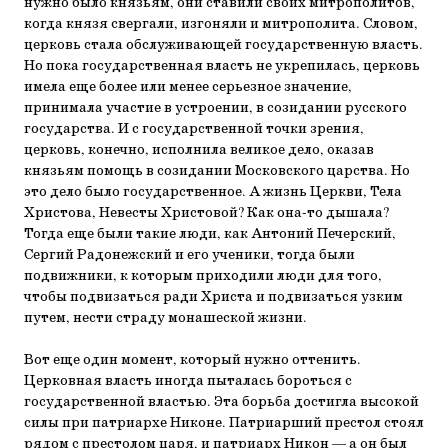
нужно было князьям, они ставили своих митрополитов,
когда князя свергали, изгоняли и митрополита. Словом,
церковь стала обслуживающей государственную власть.
Но пока государственная власть не укрепилась, церковь
имела еще более или менее серьезное значение,
принимала участие в устроении, в созидании русского
государства. И с государственной точки зрения,
церковь, конечно, исполнила великое дело, оказав
князьям помощь в созидании Московского царства. Но
это дело было государственное. А жизнь Церкви, Тела
Христова, Невесты Христовой? Как она-то дышала?
Тогда еще были такие люди, как Антоний Печерский,
Сергий Радонежский и его ученики, тогда были
подвижники, к которым приходили люди для того,
чтобы подвизаться ради Христа и подвизаться узким
путем, нести страду монашеской жизни.
Вот еще один момент, который нужно оттенить.
Церковная власть иногда пыталась бороться с
государственной властью. Эта борьба достигла высокой
силы при патриархе Никоне. Патриарший престол стоял
рядом с престолом царя, и патриарх Никон — а он был