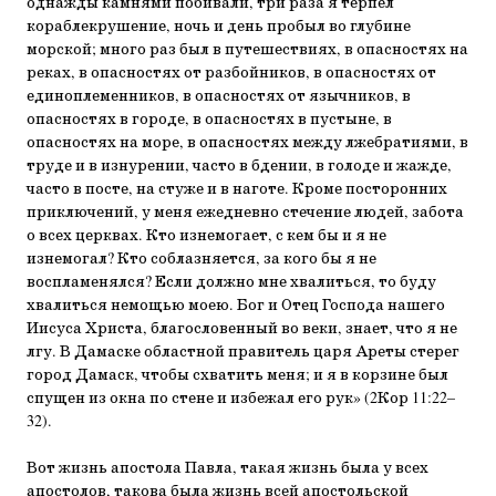
однажды камнями побивали, три раза я терпел
кораблекрушение, ночь и день пробыл во глубине
морской; много раз был в путешествиях, в опасностях на
реках, в опасностях от разбойников, в опасностях от
единоплеменников, в опасностях от язычников, в
опасностях в городе, в опасностях в пустыне, в
опасностях на море, в опасностях между лжебратиями, в
труде и в изнурении, часто в бдении, в голоде и жажде,
часто в посте, на стуже и в наготе. Кроме посторонних
приключений, у меня ежедневно стечение людей, забота
о всех церквах. Кто изнемогает, с кем бы и я не
изнемогал? Кто соблазняется, за кого бы я не
воспламенялся? Если должно мне хвалиться, то буду
хвалиться немощью моею. Бог и Отец Господа нашего
Иисуса Христа, благословенный во веки, знает, что я не
лгу. В Дамаске областной правитель царя Ареты стерег
город Дамаск, чтобы схватить меня; и я в корзине был
спущен из окна по стене и избежал его рук» (2Кор 11:22–
32).
Вот жизнь апостола Павла, такая жизнь была у всех
апостолов, такова была жизнь всей апостольской