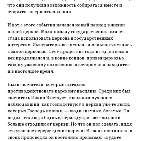
что они получили возможность собираться вместе и
открыто совершать моления.
И вот с этого события начался новый период в жизни
нашей церкви. Мало-помалу государственная власть
стала использовать церковь в государственных
интересах. Императоры все меньше и меньше считались
с самой церковью. Этот процесс из года в год, из века в
век продолжался и, в конце концов, привел церковь к
такому ужасному положению, в котором она находится
и в настоящее время.
Были святители, которые пытались
противодействовать царскому насилию. Среди них был
святитель Иоанн Златоуст, с великим мучением
наблюдавший, как господствуют в церкви уже те люди,
которых Господь не знал, — люди знатные, богатые. Он
видел, что люди бедные, страждущие, все больше и
больше отходили от церкви. Но что он мог сделать, видя
это ужасное перерождение церкви? В своих посланиях, в
своих проповедях он постоянно призывал: «Будьте