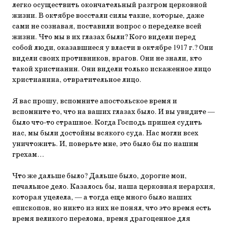
легко осуществить окончательный разгром церковной
жизни. В октябре восстали силы такие, которые, даже
сами не сознавая, поставили вопрос о переделке всей
жизни. Что мы в их глазах были? Кого видели перед
собой люди, оказавшиеся у власти в октябре 1917 г.? Они
видели своих противников, врагов. Они не знали, кто
такой христианин. Они видели только искаженное лицо
христианина, отвратительное лицо.
Я вас прошу, вспомните апостольское время и
вспомните то, что на ваших глазах было. И вы увидите —
было что-то страшное. Когда Господь пришел судить
нас, мы были достойны всякого суда. Нас могли всех
уничтожить. И, поверьте мне, это было бы по нашим
грехам…
Что же дальше было? Дальше было, дорогие мои,
печальное дело. Казалось бы, наша церковная иерархия,
которая уцелела, — а тогда еще много было наших
епископов, но никто из них не понял, что это время есть
время великого перелома, время драгоценное для