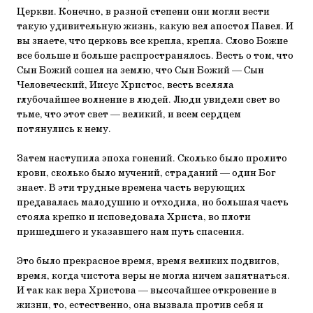
Церкви. Конечно, в разной степени они могли вести
такую удивительную жизнь, какую вел апостол Павел. И
вы знаете, что церковь все крепла, крепла. Слово Божие
все больше и больше распространялось. Весть о том, что
Сын Божий сошел на землю, что Сын Божий — Сын
Человеческий, Иисус Христос, весть вселяла
глубочайшее волнение в людей. Люди увидели свет во
тьме, что этот свет — великий, и всем сердцем
потянулись к нему.
Затем наступила эпоха гонений. Сколько было пролито
крови, сколько было мучений, страданий — один Бог
знает. В эти трудные времена часть верующих
предавалась малодушию и отходила, но большая часть
стояла крепко и исповедовала Христа, во плоти
пришедшего и указавшего нам путь спасения.
Это было прекрасное время, время великих подвигов,
время, когда чистота веры не могла ничем запятнаться.
И так как вера Христова — высочайшее откровение в
жизни, то, естественно, она вызвала против себя и