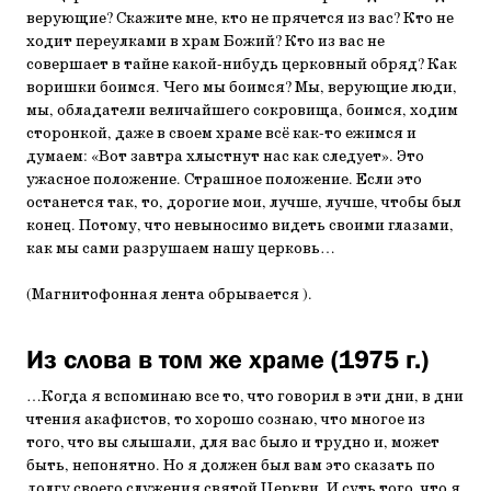
верующие? Скажите мне, кто не прячется из вас? Кто не
ходит переулками в храм Божий? Кто из вас не
совершает в тайне какой-нибудь церковный обряд? Как
воришки боимся. Чего мы боимся? Мы, верующие люди,
мы, обладатели величайшего сокровища, боимся, ходим
сторонкой, даже в своем храме всё как-то ежимся и
думаем: «Вот завтра хлыстнут нас как следует». Это
ужасное положение. Страшное положение. Если это
останется так, то, дорогие мои, лучше, лучше, чтобы был
конец. Потому, что невыносимо видеть своими глазами,
как мы сами разрушаем нашу церковь…
(Магнитофонная лента обрывается ).
Из слова в том же храме (1975 г.)
…Когда я вспоминаю все то, что говорил в эти дни, в дни
чтения акафистов, то хорошо сознаю, что многое из
того, что вы слышали, для вас было и трудно и, может
быть, непонятно. Но я должен был вам это сказать по
долгу своего служения святой Церкви. И суть того, что я