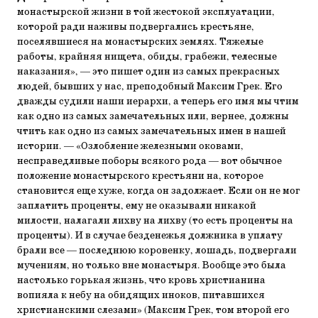
монастырской жизни в той жестокой эксплуатации,
которой ради наживы подвергались крестьяне,
поселявшиеся на монастырских землях. Тяжелые
работы, крайняя нищета, обиды, грабежи, телесные
наказания», — это пишет один из самых прекрасных
людей, бывших у нас, преподобный Максим Грек. Его
дважды судили наши иерархи, а теперь его имя мы чтим
как одно из самых замечательных или, вернее, должны
чтить как одно из самых замечательных имен в нашей
истории. — «Озлобление железными оковами,
несправедливые поборы всякого рода — вот обычное
положение монастырского крестьяни на, которое
становится еще хуже, когда он задолжает. Если он не мог
заплатить проценты, ему не оказывали никакой
милости, налагали лихву на лихву (то есть проценты на
проценты). И в случае безденежья должника в уплату
брали все — последнюю коровенку, лошадь, подвергали
мучениям, но только вне монастыря. Вообще это была
настолько горькая жизнь, что кровь христианина
вопияла к небу на обидящих иноков, питавшихся
христианскими слезами» (Максим Грек, том второй его