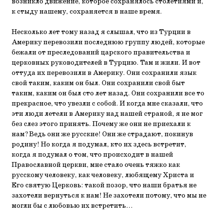
возникло движение, которое сохранялось столетиями и,
к стыду нашему, сохраняется в наше время.
Несколько лет тому назад я слышал, что из Турции в
Америку перевозили последнюю группу людей, которые
бежали от преследований царского правительства и
церковных руководителей в Турцию. Там и жили. И вот
оттуда их перевозили в Америку. Они сохранили язык
свой таким, каким он был. Они сохранили свой быт
таким, каким он был сто лет назад. Они сохранили все то
прекрасное, что увезли с собой. И когда мне сказали, что
эти люди летели в Америку над нашей страной, я не мог
без слез этого принять. Почему же они не приехали к
нам? Ведь они же русские! Они же страдают, покинув
родину! Но когда я подумал, кто их здесь встретит,
когда я подумал о том, что происходит в нашей
Православной церкви, мне стало очень тяжко как
русскому человеку, как человеку, любящему Христа и
Его святую Церковь: такой позор, что наши братья не
захотели вернуться к нам! Не захотели потому, что мы не
могли бы с любовью их встретить…