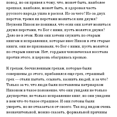
повод, но он привел к тому, что, может быть, наиболее
крепкая, наиболее, может быть, и здоровая часть
русского народа ушла в раскол. Из-за чего? Из-за двух
перстов, тремя ли перстами молиться или двумя?
Неужели Никон не понимал, что если они хотят молиться
двумя перстами, то Бог с ними, пусть молятся двумя?
Дело не в этом. Если они хотели служить по старым
книгам и исправления, которые внес Никон в эти старые
книги, они не признавали, то Бог с ними, пусть молятся
по старым книгам. Нет, гордыня человеческая восстала
против этого, и церковь обагрилась кровью.
К грехам, бесчисленным грехам, которые были
совершены до этого, прибавился еще грех, страшный
грех — стали пытать, ссылать, казнить людей, и за что?
Только за то, что люди были поставлены патриархом
Никоном в такое положение, что они увидели не только
двуперстие, не только исправление книг, но они увидели
в нем что-то такое страшное. И они готовы были
умереть, но не отказаться от своего. Так под видом очень
незначительной, можно сказать, формальной причины