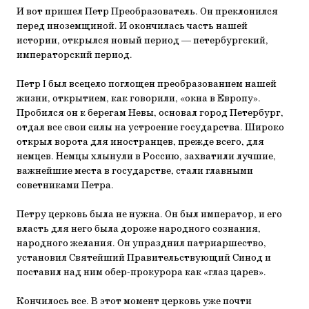
И вот пришел Петр Преобразователь. Он преклонился
перед иноземщиной. И окончилась часть нашей
истории, открылся новый период — петербургский,
императорский период.
Петр I был всецело поглощен преобразованием нашей
жизни, открытием, как говорили, «окна в Европу».
Пробился он к берегам Невы, основал город Петербург,
отдал все свои силы на устроение государства. Широко
открыл ворота для иностранцев, прежде всего, для
немцев. Немцы хлынули в Россию, захватили лучшие,
важнейшие места в государстве, стали главными
советниками Петра.
Петру церковь была не нужна. Он был император, и его
власть для него была дороже народного сознания,
народного желания. Он упразднил патриаршество,
установил Святейший Правительствующий Синод и
поставил над ним обер-прокурора как «глаз царев».
Кончилось все. В этот момент церковь уже почти