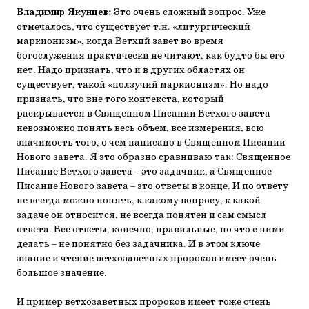
Владимир Якунцев:
Это очень сложный вопрос. Уже
отмечалось, что существует т.н. «литургический
маркионизм», когда Ветхий завет во время
богослужения практически не читают, как будто бы его
нет. Надо признать, что и в других областях он
существует, такой «ползучий маркионизм». Но надо
признать, что вне того контекста, который
раскрывается в Священном Писании Ветхого завета
невозможно понять весь объем, все измерения, всю
значимость того, о чем написано в Священном Писании
Нового завета. Я это образно сравниваю так: Священное
Писание Ветхого завета – это задачник, а Священное
Писание Нового завета – это ответы в конце. И по ответу
не всегда можно понять, к какому вопросу, к какой
задаче он относится, не всегда понятен и сам смысл
ответа. Все ответы, конечно, правильные, но что с ними
делать – не понятно без задачника. И в этом ключе
знание и чтение ветхозаветных пророков имеет очень
большое значение.
И пример ветхозаветных пророков имеет тоже очень