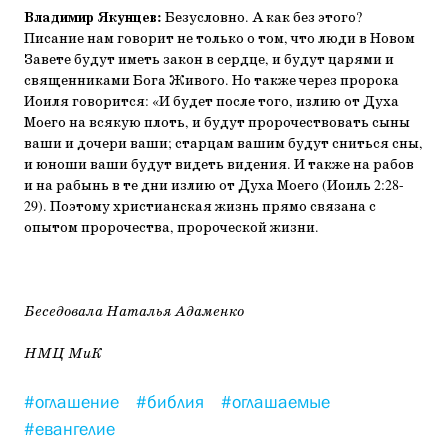
Владимир Якунцев:
Безусловно. А как без этого?
Писание нам говорит не только о том, что люди в Новом
Завете будут иметь закон в сердце, и будут царями и
священниками Бога Живого. Но также через пророка
Иоиля говорится: «И будет после того, излию от Духа
Моего на всякую плоть, и будут пророчествовать сыны
ваши и дочери ваши; старцам вашим будут сниться сны,
и юноши ваши будут видеть видения. И также на рабов
и на рабынь в те дни излию от Духа Моего (Иоиль 2:28-
29). Поэтому христианская жизнь прямо связана с
опытом пророчества, пророческой жизни.
Беседовала Наталья Адаменко
НМЦ МиК
#оглашение
#библия
#оглашаемые
#евангелие