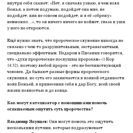
внутри себя скажет: «Нет, я сначала узнаю, в чем воля
Божья, а потом подумаю, подойдет она мне, не
подойдет, или не совсем подойдет, и я её «обрежу»
немножко…», то он ничего ничего не поймет, глаза и уши
у него не откроются.
Ещё нужно знать, что пророческое служение никогда не
связано с чем-то разрушительным, экстравагантным,
специально эффектным. Недаром в Писании говорится,
что «духи пророческие послушны пророкам» (1 Кор
14:32), поэтому любой пророк – это не бесчинствующий
человек. Да бывают разные формы пророческого
служения, но суть его заключается в полной отданности
воли Божьей, в принесении себя в дар Богу, всей своей
жизни полностью и до конца.
Как могут катехизатор с помощниками помочь
оглашаемым ощутить суть пророчества?
Владимир Якунцев:
Они могут помочь это ощутить
несколькими путями, которые подразумевает