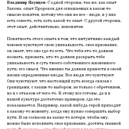
Владимир Якунцев:
С одной стороны, так же, как опыт
Закона, опыт Пророков для оглашаемых в каком-то
смысле понятен, потому что они же все – люди, и у них
есть совесть, есть хоть какой-то опыт. С другой стороны,
этот опыт, действительно, непонятен.
Понятность этого опыта в том, что интуитивно каждый
человек чувствует свою уникальность, свое призвание,
он знает, что оно где-то есть. Что тебя кто-то должен
позвать, призвать, кто-то должен раскрыть тебе
уникальность и суть твоего собственного жизненного
пути, его смысл. Что именно ты должен принести в своей
жизни определенные плоды. Все люди это чувствуют.
Они чувствуют, что настоящий путь всегда связан с
границами, с каким-то выбором, не только с обретением,
но и с отказом от чего-то. К этому все готовы, да и в
нашей культуре достаточно примеров, где это
показывается. Например, какой-нибудь герой приходит
к какому-то моменту, когда ему нужно совершить выбор
пути. И он согласен на какие-то потери, чтобы ему,
можно было исполнить свое призвание, достичь главной