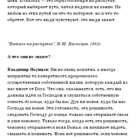
цели. В сказках — это образ богатыря на распутье,
который выбирает путь, читая надписи на камне. На
любом из этих путей он что-то потеряет, но и что-то
обретет. Вот это люди чувствуют, это люди знают.
"Витязь на распутье". В.М. Васнецов, 1882г.
А что они не знают?
Владимир Якунцев:
Им не очень понятна, а иногда
неприятна та конкретность пророческого
осуществления собственной жизни, которую каждый из
нас имеет от Бога. Что она, оказывается, есть, что мы
должны идти за Господом и слушаться собственную
совесть
до конца
, куда бы нас Дух ни повел, куда бы нас
Господь ни повел. Эта готовность, эта решимость
следовать Господу до конца, только она открывает глаза
и уши человеку. Только тогда, когда есть эта решимость,
человеку открывается воля Божья, он начинает видеть,
слышать и понимать. Если нет решимости, если человек