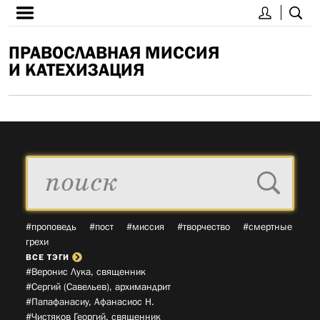
ПРАВОСЛАВНАЯ МИССИЯ
И КАТЕХИЗАЦИЯ
#проповедь
#пост
#миссия
#творчество
#смертные
грехи
ВСЕ ТЭГИ
#Веронис Лука, священник­
#Сергий (Савельев), архимандрит­
#Папафанасиу, Афанасиос Н.­
#Чистяков Георгий, священник­