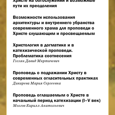
Христе на богослужении и возможные
пути их преодоления
Возможности использования
архитектуры и внутреннего убранства
современного храма для проповеди о
Христе слушающим и просвещаемым
Христология в догматике и в
катехизической проповеди.
Проблематика соотнесения
Гзгзян Давид Мкртичевич
Проповедь о подражании Христу в
современных огласительных практиках
Дикарева Мария Сергеевна
Проповедь оглашаемым о Христе в
начальный период катехизации (I–V век)
Мозгов Кирилл Анатольевич