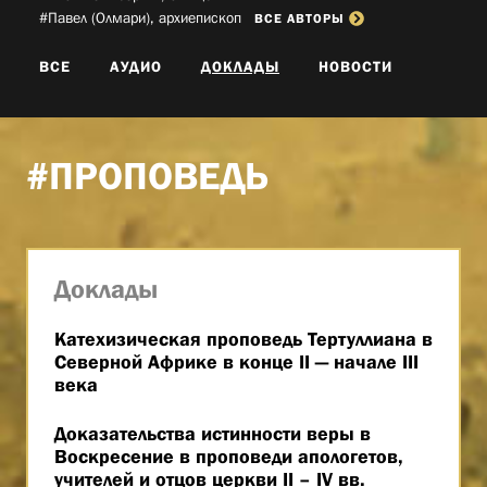
#Павел (Олмари), архиепископ­
ВСЕ АВТОРЫ
ВСЕ
АУДИО
ДОКЛАДЫ
НОВОСТИ
#ПРОПОВЕДЬ
Доклады
Катехизическая проповедь Тертуллиана в
Северной Африке в конце II — начале III
века
Доказательства истинности веры в
Воскресение в проповеди апологетов,
учителей и отцов церкви II – IV вв.