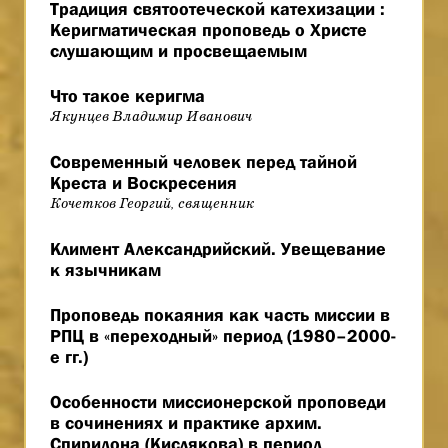
Традиция святоотеческой катехизации :
Керигматическая проповедь о Христе
слушающим и просвещаемым
Что такое керигма
Якунцев Владимир Иванович
Современный человек перед тайной
Креста и Воскресения
Кочетков Георгий, священник
Климент Александрийский. Увещевание
к язычникам
Проповедь покаяния как часть миссии в
РПЦ в «переходный» период (1980–2000-
е гг.)
Особенности миссионерской проповеди
в сочинениях и практике архим.
Спиридона (Кислякова) в период