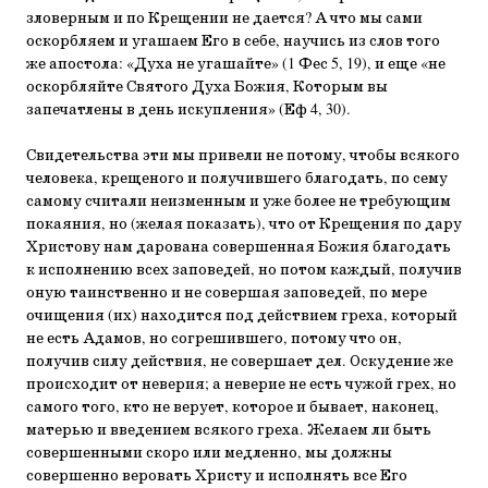
зловерным и по Крещении не дается? А что мы сами
оскорбляем и угашаем Его в себе, научись из слов того
же апостола: «Духа не угашайте» (1 Фес 5, 19), и еще «не
оскорбляйте Святого Духа Божия, Которым вы
запечатлены в день искупления» (Еф 4, 30).
Свидетельства эти мы привели не потому, чтобы всякого
человека, крещеного и получившего благодать, по сему
самому считали неизменным и уже более не требующим
покаяния, но (желая показать), что от Крещения по дару
Христову нам дарована совершенная Божия благодать
к исполнению всех заповедей, но потом каждый, получив
оную таинственно и не совершая заповедей, по мере
очищения (их) находится под действием греха, который
не есть Адамов, но согрешившего, потому что он,
получив силу действия, не совершает дел. Оскудение же
происходит от неверия; а неверие не есть чужой грех, но
самого того, кто не верует, которое и бывает, наконец,
матерью и введением всякого греха. Желаем ли быть
совершенными скоро или медленно, мы должны
совершенно веровать Христу и исполнять все Его