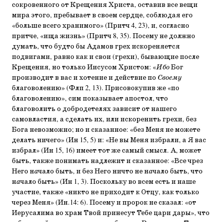
сокровенного от Крещения Христа, оставив все вещи
мира этого, пребывает в своем сердце, соблюдая его
«больше всего хранимого» (Притч 4, 23), и, согласно
притче, «ища жизнь» (Притч 8, 35). Посему не должно
думать, что будто бы Адамов грех искореняется
подвигами, равно как и свои (грехи), бывающие после
Крещения, но только Иисусом Христом: «
Ибо
Бог
производит в вас и хотение и действие по
Своему
благоволению» (Флп 2, 13). Присовокупив же «по
благоволению», сим показывает апостол, что
благоволить о добродетелях зависит от нашего
самовластия, а сделать их, или искоренить грехи, без
Бога невозможно; но и сказанное: «без Меня не можете
делать ничего» (Ин 15, 5) и: «Не вы Меня избрали, а Я вас
избрал» (Ин 15, 16) имеет тот же самый смысл. А, может
быть, также понимать надлежит и сказанное: «Все чрез
Него н
а
чало быть, и без Него ничто не н
а
чало быть, что
н
а
чало быть» (Ин 1, 3). Поскольку во всем есть и наше
участие, также «никто не приходит к Отцу, как только
через Меня» (Ин.14: 6). Посему и пророк не сказал: «от
Иерусалима во храм Твой принесут Тебе цари дары», что