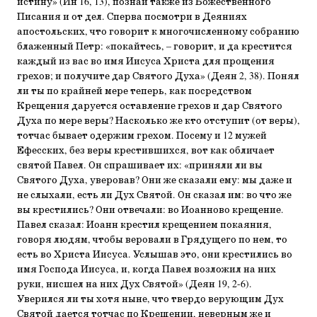
истину» (Ин 16, 13), познай также из Божественного
Писания и от дел. Сперва посмотри в Деяниях
апостольских, что говорит к многочисленному собранию
блаженный Петр: «покайтесь, – говорит, и да крестится
каждый из вас во имя Иисуса Христа для прощения
грехов; и получите дар Святого Духа» (Деян 2, 38). Понял
ли ты по крайней мере теперь, как посредством
Крещения даруется оставление грехов и дар Святого
Духа по мере веры? Насколько же кто отступит (от веры),
тотчас бывает одержим грехом. Посему и 12 мужей
Ефесских, без веры крестившихся, вот как обличает
святой Павел. Он спрашивает их: «приняли ли вы
Святого Духа, уверовав? Они же сказали ему: мы даже и
не слыхали, есть ли Дух Святой. Он сказал им: во что же
вы крестились? Они отвечали: во Иоанново крещение.
Павел сказал: Иоанн крестил крещением покаяния,
говоря людям, чтобы веровали в Грядущего по нем, то
есть во Христа Иисуса. Услышав это, они крестились во
имя Господа Иисуса, и, когда Павел возложил на них
руки, нисшел на них Дух Святой» (Деян 19, 2-6).
Уверился ли ты хотя ныне, что твердо верующим Дух
Святой дается тотчас по Крещении, неверным же и