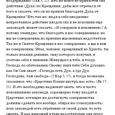
воздержание» (Гал.5, 22). Кто же вовсе не причастен сих
действии (Духа) по Крещении, дабы мог отречься от
того и сказать, что он не принял благодати Духа от
Крещения? Кто так же, видя в себе ежедневно
непрестанное действие плодов сих и не исполнив еще
заповедей, может сказать: «Я совершен и неизменен»? А
потому очевидно, что благодать в нас совершенная, но
мы не совершенны по причине мысленных недостатков.
Так же и Святое Крещение в нас совершенно, а мы в нем
не совершенны. Итак, человек, крещенный во Христа, ты
только покажи делание, силу которого получил, и
уготовь себя к явлению Живущего в тебе, и тогда
Господь по обетованию Своему явит тебе Себя духовно,
как Он Сам знает. «Господь есть Дух; а где Дух
Господень, там свобода» (2 Кор 3, 17), и тогда познаешь
сказанное, что «Царствие Божие внутрь вас есть» (Лк 17,
21). И это необходимо надлежит знать, что и часто
исполнившие заповеди, соразмерно тому входят в
Царствие; хотящие же достигнуть совершенства
должны сделать все вообще, общая же (совокупность)
всех заповедей есть отречение от своей души, то есть
смерть. И как живущий в теле недостаточен для этого