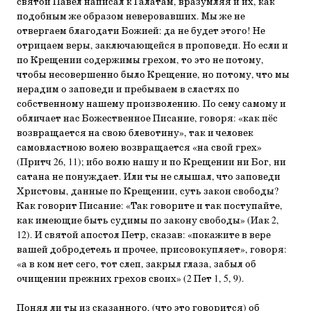
святой Павел написал к Галатам, вразумляя и их, как
подобным же образом неверовавших. Мы же не
отвергаем благодати Божией: да не будет этого! Не
отрицаем веры, заключающейся в проповеди. Но если и
по Крещении содержимы грехом, то это не потому,
чтобы несовершенно было Крещение, но потому, что мы
нерадим о заповеди и пребываем в сластях по
собственному нашему произволению. По сему самому и
обличает нас Божественное Писание, говоря: «как пёс
возвращается на свою блевотину», так и человек
самовластною волею возвращается «на свой грех»
(Притч 26, 11); ибо волю нашу и по Крещении ни Бог, ни
сатана не понуждает. Или ты не слышал, что заповеди
Христовы, данные по Крещении, суть закон свободы?
Как говорит Писание: «Так говорите и так поступайте,
как имеющие быть судимы по закону свободы» (Иак 2,
12). И святой апостол Петр, сказав: «покажите в вере
вашей добродетель и прочее, присовокупляет», говоря:
«а в ком нет сего, тот слеп, закрыл глаза, забыл об
очищении прежних грехов своих» (2 Пет 1, 5, 9).
Понял ли ты из сказанного, (что это говорится) об