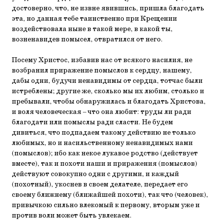
достоверно, что, не извне явившись, пришла благодать
эта, но данная тебе таинственно при Крещении
воздействовала ныне в такой мере, в какой ты,
возненавидев помысел, отвратился от него.
Посему Христос, избавив нас от всякого насилия, не
возбранил приражение помыслов к сердцу, нашему,
дабы одни, будучи ненавидимы от сердца, тотчас были
истреблены; другие же, сколько мы их любим, столько и
пребывали, чтобы обнаружилась и благодать Христова,
и воля человеческая – что она любит: труды ли ради
благодати или помыслы ради сласти. Не будем
дивиться, что подпадаем такому действию не только
любимых, но и насильственному ненавидимых нами
(помыслов); ибо как некое лукавое родство (действует
вместе), так и похоти наши и приражения (помыслов)
действуют совокупно одни с другими, и каждый
(похотный), укоснев в своем делателе, передает его
своему ближнему (ближайшей похоти), так что (человек),
привычкою сильно влекомый к первому, вторым уже и
против воли может быть увлекаем.