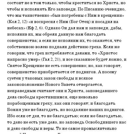
состоит не в том только, чтобы креститься во Христа, но
чтобы и исполнять Его заповеди. По Писанию очевидно,
что мы таинственно «быв погребены с Ним в крещении»
(Кол 2, 12) «и воскресил с Ним (Бог Отец) и посадил на
небесах» (Еф 2, 6). Однако Он дал нам и заповеди, дабы,
исполнив их, мы обрели данную нам благодать
совершенства; а если не исполним их, то окажется, что
собственною волею подпали действию греха. Если же
говорим, что грех истребляется делами, то «Христос
напрасно умер» (Гал 2, 21), и все сказанное будет ложно, и
Святое Крещение не есть совершенно; но, как говорят,
совершенство приобретается от подвигов. А посему
суетен у таковых закон свободы и всякое
законоположение Нового Завета отвергается,
неправедным считают они и Христа, заповедавшего
дела свободы крестившимся, еще невольно
порабощенным греху, как они говорят; и благодать
Божия уже не благодать, но воздаяние наших подвигов.
Ибо если от дел, то не благодатью; если же благодатью,
то дело не есть уже дело, но заповедь Освободившего нас
и дело свободы и веры. То же самое промыслительно