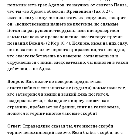
помыслы есть грех Адамов, то научись от святого Павла,
что ты «во Христа облекся» Крещением (Гал 3, 27),
имеешь силу и оружие низлагать их; «оружия», говорит
он, «воинствования нашего не плотские, но сильные
Богом на разрушение твердынь: ими ниспровергаем
замыслыи всякое превозношение, восстающее против
познания Божия» (2 Кор 10, 4). Если же, имея на них силу,
не низлагаешь их от первого приражения, то очевидно,
что сластолюбствуешь по неверию, соглашаешься и
сдружаешься с ними, следовательно, ты виновен в таком
действии, а не Адам.
Вопрос:
Как может по неверию предаваться
сластолюбию и соглашаться с (худыми) помыслами тот,
кто затворился в келий и всякий день постится,
воздерживается, соблюдает нищету, живет, как
странник, пребывает во бдении, спит на голой земле,
молится и терпит многие таковые скорби?
Ответ:
Справедливо сказал ты, что многие скорби
терпит исполняющий все это. Если бы без скорби, но с