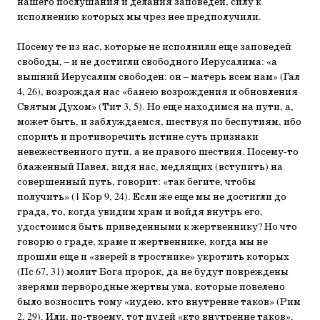
нашего послушания и делания заповедей, силу к
исполнению которых мы чрез нее предполучили.
Посему те из нас, которые не исполнили еще заповедей
свободы, – и не достигли свободного Иерусалима: «а
вышний Иерусалим свободен: он – матерь всем нам» (Гал
4, 26), возрождая нас «банею возрождения и обновления
Святым Духом» (Тит 3, 5). Но еще находимся на пути, а,
может быть, и заблуждаемся, шествуя по беспутиям, ибо
спорить и противоречить истине суть признаки
невежественного пути, а не правого шествия. Посему-то
блаженный Павел, видя нас, медлящих (вступить) на
совершенный путь, говорит: «так бегите, чтобы
получить» (1 Кор 9, 24). Если же еще мы не достигли до
града, то, когда увидим храм и войдя внутрь его,
удостоимся быть приведенными к жертвеннику? Но что
говорю о граде, храме и жертвеннике, когда мы не
прошли еще и «зверей в тростнике» укротить которых
(Пс 67, 31) молит Бога пророк, да не будут повреждены
зверями первородные жертвы ума, которые повелено
было возносить тому «иудею, кто внутренне таков» (Рим
2, 29). Или, по-твоему, тот иудей «кто внутренне таков»,