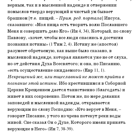
верным, так и в мысленной надежде и отвержении
помыслов твердо верующий и чистый ум бывает
брашном [т.е. пищей. –
Прим. ред. портала
] Иисуса,
сказавшего: «Моя пища есть творить волю Пославшего
Меня и совершить дело Его» (Ин 4, 34), Который, по слову
Павлову, «хочет, чтобы все люди спаслись и достигли
познания истины» (1 Тим 2, 4). Истину же (апостол)
разумеет обретаемую, как выше было сказано, в
мысленной надежде, которая является уже не от слуха,
но от действия Духа Всесвятого; и она, по Писанию,
«есть осуществление ожидаемого» (Евр 11, 1).
Некрещеный же, или тщеславный не может прийти в
познание этой истины
. Ибо крестившимся в Соборной
Церкви Крещением дается таинственно (благодать) и
живет в них сокровенно. Потом же, по мере делания
заповедей и мысленной надежды, открывается
верующим по слову Господню: «Кто верует в Меня, –
говорит Писание, у того из чрева потекут реки воды
живой. Сие сказал Он о Духе, Которого имели принять
верующие в Него» (Ин 7, 38-39).