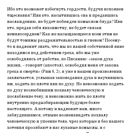
Ибо кто возможет избегнуть гордости, будучи исполнен
тщеславия? Или кто, насытившись сна и предавшись
наслаждению, не будет побежден помыслом блуда? Или
кто, предав себя лихоимству, не будет связан
немилосердием? Как же насыщающиеся всем этим не
будут томимы раздражительностью и гневом? Посему-
то и надлежит знать, что мы по нашей собственной вине
находимся под действием греха, ибо мы уже
освободились от рабства, по Писанию: «закон духа
жизни, – говорит (апостол), освободил меня от закона
греха и смерти» (Рим 8, 2), и уже в нашем произволении
заключается, услышав заповедания духа и научившись
им, ходить по плоти или по духу. Но невозможно ходить
по духу возлюбившим похвалу человеческую и
послабление телу, и невозможно жить по плоти
внутренно предызбирающим будущее более
настоящего. А потому и надлежит нам, много
заблудившимся, отныне возненавидеть похвалу
человеческую и упоение тела, чрез которые и без нашего
хотения прозябают в нас лукавые помыслы, и с