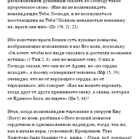
расположением душевным сказать ко Господу такое
пророческое слово: «Мне ли не возненавидеть
ненавидящих Тебя, Господи, и не возгнушаться
восстающими на Тебя? Полною ненавистью ненавижу
их: враги они мне» (Пс 138, 21, 22).
Ибо поистине враги Божии суть лукавые помыслы,
возбраняющие исполнению в нас Его воли, поскольку
«Он хочет, чтобы все люди спаслись и достигли познания
истины» (1 Тим 2, 4), они же мешают сему. О них и
Господь сказал, что они не от Адама, но «из сердца
исходят», а посему оскверняют человека (Мф 15, 19);
очевидно, что не от верующего сердца, но от
тщеславного, ибо говорит: «Как вы можете веровать,
когда друг от друга принимаете славу, а славы, которая
от Единого Бога, не ищете» (Ин 5, 44)?
Итак, когда возненавидим тщеславие и уверуем Ему
(Богу) во всем, разбивая о Него всякий помысел
сердечною и одномысленною надеждою, тогда, так же,
как в начале веры, (усвоенной) Крещением, Тело
Христово было брашно [т.е. пища. –
Прим. ред. портала
]