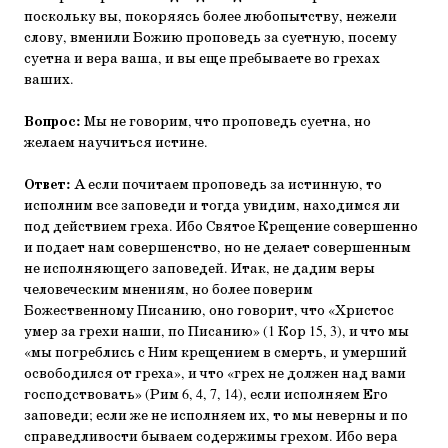
поскольку вы, покоряясь более любопытству, нежели
слову, вменили Божию проповедь за суетную, посему
суетна и вера ваша, и вы еще пребываете во грехах
ваших.
Вопрос:
Мы не говорим, что проповедь суетна, но
желаем научиться истине.
Ответ:
А если почитаем проповедь за истинную, то
исполним все заповеди и тогда увидим, находимся ли
под действием греха. Ибо Святое Крещение совершенно
и подает нам совершенство, но не делает совершенным
не исполняющего заповедей. Итак, не дадим веры
человеческим мнениям, но более поверим
Божественному Писанию, оно говорит, что «Христос
умер за грехи наши, по Писанию» (1 Кор 15, 3), и что мы
«мы погреблись с Ним крещением в смерть, и умерший
освободился от греха», и что «грех не должен над вами
господствовать» (Рим 6, 4, 7, 14), если исполняем Его
заповеди; если же не исполняем их, то мы неверны и по
справедливости бываем содержимы грехом. Ибо вера