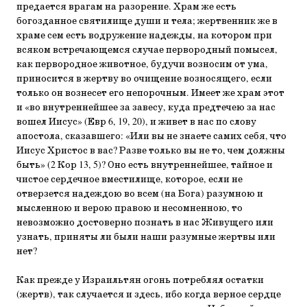
предается врагам на разорение. Храм же есть
богозданное святилище души и тела; жертвенник же в
храме сем есть водружение надежды, на котором при
всяком встречающемся случае первородный помысел,
как первородное животное, будучи возносим от ума,
приносится в жертву во очищение возносящего, если
только он вознесет его непорочным. Имеет же храм этот
и «во внутреннейшее за завесу, куда предтечею за нас
вошел Иисус» (Евр 6, 19, 20), и живет в нас по слову
апостола, сказавшего: «Или вы не знаете самих себя, что
Иисус Христос в вас? Разве только вы не то, чем должны
быть» (2 Кор 13, 5)? Оно есть внутреннейшее, тайное и
чистое сердечное вместилище, которое, если не
отверзется надеждою во всем (на Бога) разумною и
мысленною и верою правою и несомненною, то
невозможно достоверно познать в нас Живущего или
узнать, приняты ли были наши разумные жертвы или
нет?
Как прежде у Израильтян огонь потреблял остатки
(жертв), так случается и здесь, ибо когда верное сердце