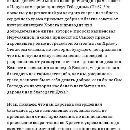
и было действительно; но наоборот: «Ради храма Твоего
в Иерусалиме цари принесут Тебе дары» (Пс 67, 30);
поскольку царственный ум каждого сперва из тайного
сердечного храма приемлет добрые и благие советы от
внутри живущего Христа и приводит их в
добродетельное житие, которое (пророк) наименовал
Иерусалимом, и снова приносит их Самому прежде
даровавшему оные посредством благой мысли Христу.
Это же мы сказали, не затворяя будущего, но признавая,
что мы получили силу к исполнению заповедей, и
разрешились от уз смерти, и отселе – должники делания.
Если же не исполним заповедей Божиих, то данная нам
благодать не открывается; ибо, как мы, умершие во
грехе, возмогли бы от себя делать доброе, если бы не Сам
Господь оживотворил нас банею пакибытия и не
даровал нам благодати Духа?
Итак, познаем, что нам дарована совершенная
благодать Духа к исполнению всех заповедей, не
приемлющая от нас приложения, но нам подающая
приложение возрастания во Христе и укрепляющая до
смерти своих делателей, «доколе все придем в единство