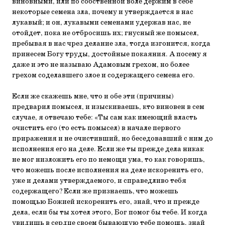
виновными, или по собственной воле держим в себе
некоторые семена зла, почему и утверждается в нас
лукавый; и он, лукавыми семенами удержав нас, не
отойдет, пока не отбросишь их; гнусный же помысел,
пребывая в нас чрез делание зла, тогда изгонится, когда
принесем Богу труды, достойные покаяния. А посему я
даже и это не называю Адамовым грехом, но более
грехом соделавшего злое и содержащего семена его.
Если же скажешь мне, что и обе эти (причины)
предварил помысел, и изыскиваешь, кто виновен в сем
случае, я отвечаю тебе: «Ты сам как имеющий власть
очистить его (то есть помысел) в начале первого
приражения и не очистивший, но беседовавший с ним до
исполнения его на деле. Если же ты прежде дела никак
не мог низложить его по немощи ума, то как говоришь,
что можешь после исполнения на деле искоренить его,
уже и делами утверждаемого, и справедливо тебя
содержащего? Если же признаешь, что можешь
помощью Божией искоренить его, знай, что и прежде
дела, если бы ты хотел этого, Бог помог бы тебе. И когда
увидишь в сердце своем бывающую тебе помощь, знай