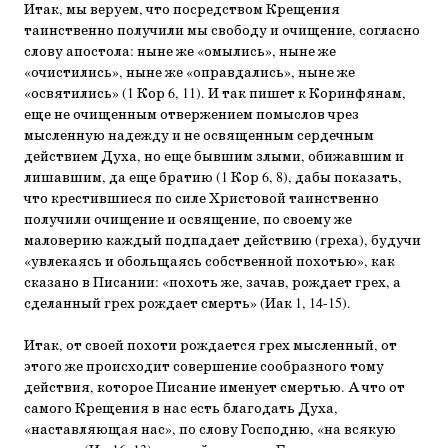
Итак, мы веруем, что посредством Крещения
таинственно получили мы свободу и очищение, согласно
слову апостола: ныне же «омылись», ныне же
«очистились», ныне же «оправдались», ныне же
«освятились» (1 Кор 6, 11). И так пишет к Коринфянам,
еще не очищенным отвержением помыслов чрез
мысленную надежду и не освященным сердечным
действием Духа, но еще бывшим злыми, обижавшим и
лишавшим, да еще братию (1 Кор 6, 8), дабы показать,
что крестившиеся по силе Христовой таинственно
получили очищение и освящение, по своему же
маловерию каждый подпадает действию (греха), будучи
«увлекаясь и обольщаясь собственной похотью», как
сказано в Писании: «похоть же, зачав, рождает грех, а
сделанный грех рождает смерть» (Иак 1, 14-15).
Итак, от своей похоти рождается грех мысленный, от
этого же происходит совершение сообразного тому
действия, которое Писание именует смертью. А что от
самого Крещения в нас есть благодать Духа,
«наставляющая нас», по слову Господню, «на всякую