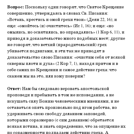
Вопрос:
Поскольку одни говорят, что Святое Крещение
совершенно, утверждаясь в словах Св. Писания:
«Встань, крестись и омой грехи твои» (Деян 22, 16); и
еще: «омойтесь (и) очиститесь» (Ис 1, 16); и еще: «но
омылись, но освятились, но оправдались» (1 Кор 6, 11), и
приводя в доказательство много подобных мест; другие
же говорят, что ветхий (прародительский) грех
убивается подвигами, и эти так же приводят в
доказательство слово Писания: «очистим себя от всякой
скверны плоти и духа» (2 Кор 7, 1), находя притом и в
себе самих по Крещении и самое действие греха: что
скажем мы на это, или кому поверим?
Ответ:
Нам бы следовало веровать апостольской
проповеди и пребывать в том же исповедании, а не
искушать силу Божию человеческими мнениями, и не
оставаться опять произвольно под игом рабства, но
удерживать свою свободу деланием заповедей,
которыми соразмерно (с сим деланием) обретается
всякая истина, и знать определенно, что за опущение их
по соразмерности подпадаем действию греха. А