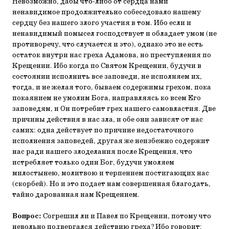
Невозможно, дабы что-либо от сердца нами
ненавидимое продолжительно собеседовало нашему
сердцу без нашего злого участия в том. Ибо если и
ненавидимый помысел господствует и обладает умом (не
противоречу, что случается и это), однако это не есть
остаток внутри нас греха Адамова, но преступления по
Крещении. Ибо когда по Святом Крещении, будучи в
состоянии исполнить все заповеди, не исполняем их,
тогда, и не желая того, бываем содержимы грехом, пока
покаянием не умолим Бога, направляясь ко всем Его
заповедям, и Он потребит грех нашего самовластия. Две
причины действия в нас зла, и обе они зависят от нас
самих: одна действует по причине недостаточного
исполнения заповедей, другая же неизбежно содержит
нас ради нашего злоделания после Крещения, что
истребляет только один Бог, будучи умоляем
милостынею, молитвою и терпением постигающих нас
(скорбей). Но и это подает нам совершенная благодать,
тайно дарованная нам Крещением.
Вопрос:
Согрешил ли и Павел по Крещении, потому что
невольно подвергался действию греха? Ибо говорит: