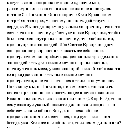
могут, а лишь вопрошают непоследовательно,
рассматривая все по своим мнениям и не повинуясь
истине Св. Писания. Они говорят: «Если Крещением
истребляется грех, то почему он опять действует в
сердце?» Мы неоднократно указывали причину этого, то
есть, что он не потому действует после Крещения, чтобы
был оставлен внутри нас, но потому, что любим нами,
при опущении заповедей. Ибо Святое Крещение дает
совершенное разрешение, связать же себя снова
пристрастием или пребыть разрешенным чрез делание
заповедей есть дело самовластного произволения,
потому что помысел, укосневающий в какой-либо сласти
или раздражении, есть знак самовластного
пристрастия, а не того, что грех оставлен внутри нас.
Поскольку мы, по Писанию, имеем власть «низлагать
всякое превозношение, восстающее против познания
Божия, и пленять всякое помышление» (2 Кор 10, 5), то по
сему самому лукавый помысел для низлагающих его в
себе есть знак любви к Богу, а не греха, ибо не
приражение помысла есть грех, но дружеская с ним
беседа ума. Если же не любим его, то зачем медлим в нем?