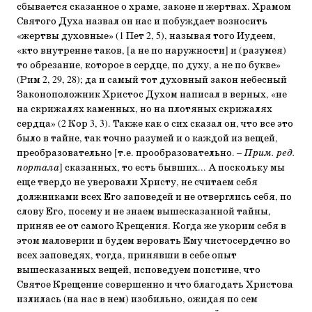
сбывается сказанное о храме, законе и жертвах. Храмом
Святого Духа назвал он нас и побуждает возносить
«жертвы духовные» (1 Пет 2, 5), называя того Иудеем,
«кто внутренне таков, [а не по наружности] и (разумея)
то обрезание, которое в сердце, по духу, а не по букве»
(Рим 2, 29, 28); да и самый тот духовный закон небесный
Законоположник Христос Духом написал в верных, «не
на скрижалях каменных, но на плотяных скрижалях
сердца» (2 Кор 3, 3). Также как о сих сказал он, что все это
было в тайне, так точно разумей и о каждой из вещей,
преобразовательно [т.е. прообразовательно. –
Прим. ред.
портала
] сказанных, то есть бывших... А поскольку мы
еще твердо не уверовали Христу, не считаем себя
должниками всех Его заповедей и не отверглись себя, по
слову Его, посему и не знаем вышесказанной тайны,
приняв ее от самого Крещения. Когда же укорим себя в
этом маловерии и будем веровать Ему чистосердечно во
всех заповедях, тогда, принявши в себе опыт
вышесказанных вещей, исповедуем поистине, что
Святое Крещение совершенно и что благодать Христова
излилась (на нас в нем) изобильно, ожидая по сем