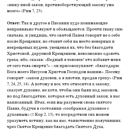
«вижу иной закон, противоборствующий закону ума
моего» (Рим 7, 23).
Ответ:
Так и другое в Писании худо понимающие
неправильно толкуют и обольщаются. Прочти главу сию
сначала, и увидишь, что святой Павел говорит не о себе
после Крещения, но ставит себя на место неверных и
некрещеных иудеев, увещевая их, что без благодати
Христовой, даруемой Крещением, невозможно одолеть
греха, ибо, сказав: «Бедный я человек! кто избавит меня
от сего тела смерти?» – он присовокупляет: «благодарю
Бога моего Иисусом Христом Господом нашим». Посему
говорит: «закон духовен, а я плотян, продан греху» (Рим
7, 24, 25, 14). А потому и все, что относится к закону,
сказует духовно, не хотя, чтобы они были под законом,
но под благодатию, которая есть духовный закон, в нас
написанный. Итак, если мы разумеем слова святого
Павла, будучи в состоянии «соображая духовное с
духовным» (1 Кор 2, 13), то посредством сих можем
уразуметь истину, как на нас, таинственно получивших
чрез Святое Крещение благодать Святого Духа,