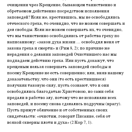
очищении чрез Крещение, бывающем таинственно и
обретаемом действенно посредством исполнения
заповедей? Если же, крестившись, мы не освободились
отеческого греха, то очевидно, что не можем совершать и
дел свободы. Если же можем совершать их, то очевидно,
что мы таинственно освободились от рабства греху по
написанному: «закон духа жизни … освободил меня от
закона греха и смерти» и (Рим 8, 2); по причине же
нерадения о делании заповедей Очистившего нас мы
подпадаем действию греха. Или пусть докажут, что
крещеным нельзя совершать заповедей свободы и
посему Крещение не есть совершенно; или, вняв нашему
доказательству, что они (то есть крестившиеся)
получили таковую силу, пусть сознают, что и они
освободились благодатью Христовою, но сами себя
предали в рабство злу, потому что не исполняли всех
заповедей, и посему снова сделались подручны (врагу).
Пусть примут обличение и от собственных своих
свидетельств: «очистим, говорит Писание, себя от
всякой скверны плоти и духа» (2 Кор 7, 1).