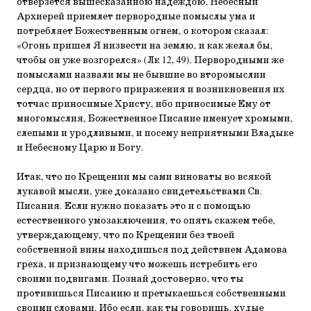
отверзется вышесказанною надеждою, Небесный
Архиерей приемлет первородные помыслы ума и
потребляет Божественным огнем, о котором сказал:
«Огонь пришел Я низвести на землю, и как желал бы,
чтобы он уже возгорелся» (Лк 12, 49). Первородными же
помыслами назвали мы не бывшие во второмыслии
сердца, но от первого приражения и возникновения их
тотчас приносимые Христу, ибо приносимые Ему от
многомыслия, Божественное Писание именует хромыми,
слепыми и уродливыми, и посему неприятными Владыке
и Небесному Царю и Богу.
Итак, что по Крещении мы сами виноваты во всякой
лукавой мысли, уже доказано свидетельствами Св.
Писания. Если нужно показать это и с помощью
естественного умозаключения, то опять скажем тебе,
утверждающему, что по Крещении без твоей
собственной вины находишься под действием Адамова
греха, и признающему что можешь истребить его
своими подвигами. Познай достоверно, что ты
противишься Писанию и претыкаешься собственными
своими словами. Ибо если, как ты говоришь, худые