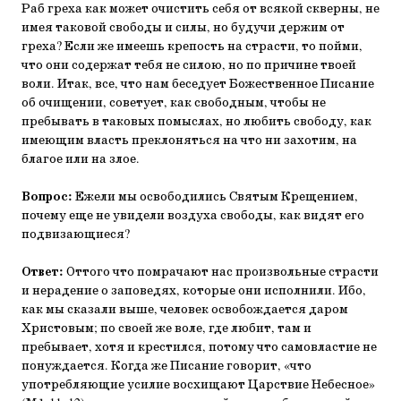
Раб греха как может очистить себя от всякой скверны, не
имея таковой свободы и силы, но будучи держим от
греха? Если же имеешь крепость на страсти, то пойми,
что они содержат тебя не силою, но по причине твоей
воли. Итак, все, что нам беседует Божественное Писание
об очищении, советует, как свободным, чтобы не
пребывать в таковых помыслах, но любить свободу, как
имеющим власть преклоняться на что ни захотим, на
благое или на злое.
Вопрос:
Ежели мы освободились Святым Крещением,
почему еще не увидели воздуха свободы, как видят его
подвизающиеся?
Ответ:
Оттого что помрачают нас произвольные страсти
и нерадение о заповедях, которые они исполнили. Ибо,
как мы сказали выше, человек освобождается даром
Христовым; по своей же воле, где любит, там и
пребывает, хотя и крестился, потому что самовластие не
понуждается. Когда же Писание говорит, «что
употребляющие усилие восхищают Царствие Небесное»