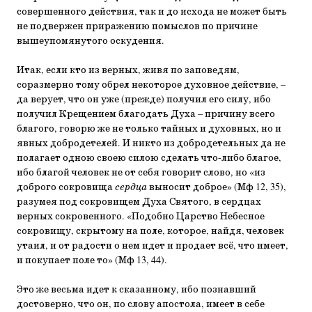
совершенного действия, так и до исхода не может быть
не подвержен приражению помыслов по причине
вышеупомянутого оскудения.
Итак, если кто из верных, живя по заповедям,
соразмерно тому обрел некоторое духовное действие, –
да верует, что он уже (прежде) получил его силу, ибо
получил Крещением благодать Духа – причину всего
благого, говорю же не только тайных и духовных, но и
явных добродетелей. И никто из добродетельных да не
полагает одною своею силою сделать что-либо благое,
ибо благой человек не от себя говорит слово, но «из
доброго сокровища
сердца
выносит доброе» (Мф 12, 35),
разумея под сокровищем Духа Святого, в сердцах
верных сокровенного. «Подобно Царство Небесное
сокровищу, скрытому на поле, которое, найдя, человек
утаил, и от радости о нем идет и продает всё, что имеет,
и покупает поле то» (Мф 13, 44).
Это же весьма идет к сказанному, ибо познавший
достоверно, что он, по слову апостола, имеет в себе