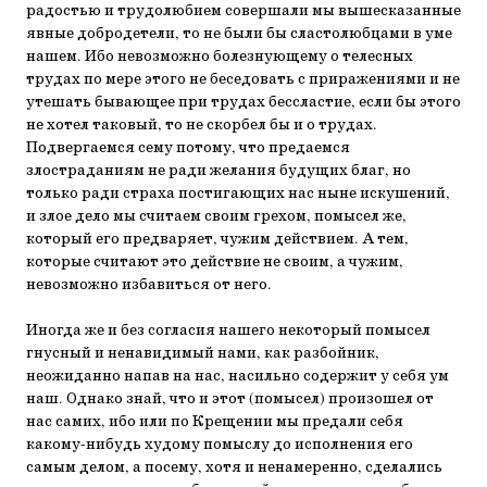
радостью и трудолюбием совершали мы вышесказанные
явные добродетели, то не были бы сластолюбцами в уме
нашем. Ибо невозможно болезнующему о телесных
трудах по мере этого не беседовать с приражениями и не
утешать бывающее при трудах бессластие, если бы этого
не хотел таковый, то не скорбел бы и о трудах.
Подвергаемся сему потому, что предаемся
злостраданиям не ради желания будущих благ, но
только ради страха постигающих нас ныне искушений,
и злое дело мы считаем своим грехом, помысел же,
который его предваряет, чужим действием. А тем,
которые считают это действие не своим, а чужим,
невозможно избавиться от него.
Иногда же и без согласия нашего некоторый помысел
гнусный и ненавидимый нами, как разбойник,
неожиданно напав на нас, насильно содержит у себя ум
наш. Однако знай, что и этот (помысел) произошел от
нас самих, ибо или по Крещении мы предали себя
какому-нибудь худому помыслу до исполнения его
самым делом, а посему, хотя и ненамеренно, сделались