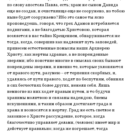
по слову апостола Павла, есть; храм же сыном Давида
еще не создан, и очистилище еще не сооружено, но тобою
ныне будет сооружаемо? Ибо это самое ты ясно
проповедуешь, говоря, что грех Адамов истребляется
подвигами, а не благодатью Христовою, которая
вселяется в нас тайно Крещением, обнаруживается же
тогда, когда, совершив как надлежит путь заповедей,
принесем естественные помыслы наши Архиерею
Христу, как жертвы здравые, а не поврежденные
зверями; ибо поистине многие в смыслах своих бывают
повреждены зверями, и именно те, которые уклоняются
от правого пути, разумею – от терпения скорбных, и,
удаляясь от пути правого, ходят по беспутиям, обвиняя
в сих бесчестиях более других, нежели себя. Лишь
немногие из них ходят правым путем, и то будучи
хранимы молитвою и связаны надеждою, биемы
искушениями, и таким образом достигают града и
храма и возносятся в жертву. Град же есть светлое и
законное о Христе рассуждение, которое, когда
благочестиво управляет делами, (человек) имеет мир и
действует правильно; когда же погрешает, тогда