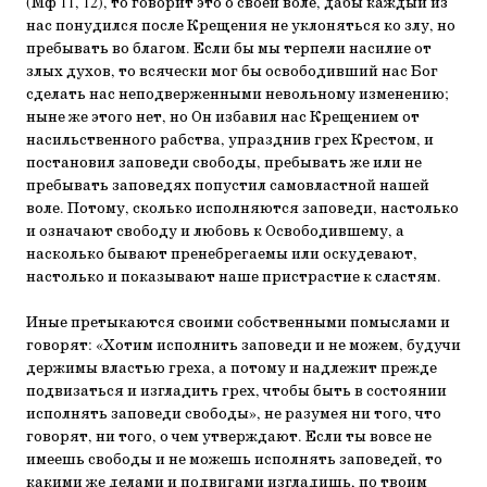
(Мф 11, 12), то говорит это о своей воле, дабы каждый из
нас понудился после Крещения не уклоняться ко злу, но
пребывать во благом. Если бы мы терпели насилие от
злых духов, то всячески мог бы освободивший нас Бог
сделать нас неподверженными невольному изменению;
ныне же этого нет, но Он избавил нас Крещением от
насильственного рабства, упразднив грех Крестом, и
постановил заповеди свободы, пребывать же или не
пребывать заповедях попустил самовластной нашей
воле. Потому, сколько исполняются заповеди, настолько
и означают свободу и любовь к Освободившему, а
насколько бывают пренебрегаемы или оскудевают,
настолько и показывают наше пристрастие к сластям.
Иные претыкаются своими собственными помыслами и
говорят: «Хотим исполнить заповеди и не можем, будучи
держимы властью греха, а потому и надлежит прежде
подвизаться и изгладить грех, чтобы быть в состоянии
исполнять заповеди свободы», не разумея ни того, что
говорят, ни того, о чем утверждают. Если ты вовсе не
имеешь свободы и не можешь исполнять заповедей, то
какими же делами и подвигами изгладишь, по твоим