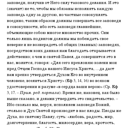
заповеди, получив от Него силу такового делания. И это
(значит) не то, чтобы мы обязаны исполнять каждую
заповедь одну за другою, но частные совокуплять
воедино, таким образом должны совершать все заповеди
в совокупности, ибо есть заповеди главнейшие,
объемлющие собою многое множество прочих. Сим
только лишь подвигом должны мы побеждать свое
неверие и не вознерадеть об общих (главных) заповедях,
посредством коих данная нам благодать открывается
действенно; о чем и святой Павел, да совершится это в
нас, молится, говоря: «Для сего преклоняю колени мои
пред Отцем Господа нашего Иисуса Христа, …да даст
вам крепко утвердиться Духом Его во внутреннем
человеке, вселиться Христу» (Еф 3, 14, 16) во всяком
удостоверении и разуме «в сердца ваши верою» (Ср. Еф
3, 17. –
Прим. ред. портала
). Время же, наконец, как было
выше сказано, и делами утвердить это свидетельство. –
Ибо сколько мы, веруя, исполняем заповеди Божий,
столько и Дух Святой производит в нас плоды. Плоды же
Духа, по святому Павлу, суть: «любовь, радость, мир,
долготерпение, благость, милосердие, вера, кротость,