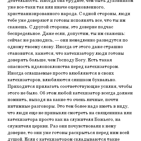
деятельность. Иногда она труднее, чем быть духовником
уже все-таки так или иначе оцерковленного,
христианизированного народа. С одной стороны, люди
тебе уже доверяют и готовы исполнять все, что ты им
скажешь. С другой стороны, это доверие подчас
беспредельное. Даже если, допустим, ты им скажешь:
сейчас же разводись, — они немедленно разведутся по
одному твоему слову. Иногда от этого даже страшно
становится, кажется, что катехизатору люди готовы
доверять больше, чем Господу Богу. Есть такая
опасность идолопоклонства перед катехизатором.
Иногда оглашаемые просто влюбляются в своих
катехизаторов, влюбляются слишком буквально.
Приходится прилагать соответствующие усилия, чтобы
этого не было. Об этом любой катехизатор всегда должен
помнить, выходя на какие-то очень личные, почти
интимные разговоры. Это тем более надо иметь в виду,
что люди еще не привыкли смотреть на священника или
катехизатора просто как на служителя Божьего, на
служителя церкви. Раз они почувствовали к нему
доверие, то они уже готовы раскрыться перед ним всей
душой. Если с катехизатором складываются такие