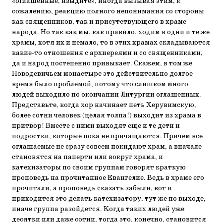
«оглашенные, изыдите», иногда вызывая этим, к
сожалению, реакцию полного непонимания со стороны
как священников, так и присутствующего в храме
народа. Но так как мы, как правило, ходим в одни и те же
храмы, хотя их и немало, то в этих храмах складываются
какие-то отношения с архиереями и со священниками,
да и народ постепенно привыкает. Скажем, в том же
Новодевичьем монастыре это действительно долгое
время было проблемой, потому что слишком много
людей выходило по окончании Литургии оглашенных.
Представьте, когда хор начинает петь Херувимскую,
более сотни человек (целая толпа!) выходит из храма в
притвор! Вместе с ними выходят еще и те дети и
подростки, которые пока не причащаются. Причем все
оглашаемые не сразу совсем покидают храм, а вначале
становятся на паперти или вокруг храма, и
катехизаторы по своим группам говорят краткую
проповедь на прочитанное Евангелие. Ведь в храме его
прочитали, а проповедь сказать забыли, вот и
приходится это делать катехизатору, тут же по выходе,
иначе группа разойдется. Когда таких людей уже
десятки или даже сотни, тогда это, конечно, становится