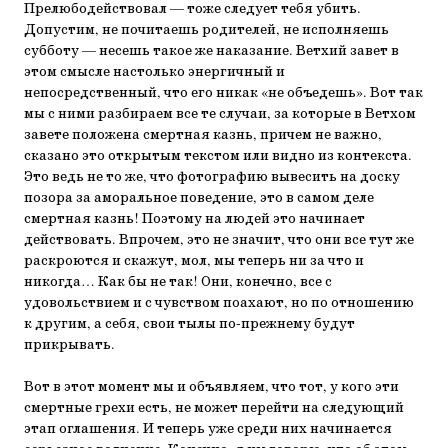
Прелюбодействовал — тоже следует тебя убить.
Допустим, не почитаешь родителей, не исполняешь
субботу — несешь такое же наказание. Ветхий завет в
этом смысле настолько энергичный и
непосредственный, что его никак «не объедешь». Вот так
мы с ними разбираем все те случаи, за которые в Ветхом
завете положена смертная казнь, причем не важно,
сказано это открытым текстом или видно из контекста.
Это ведь не то же, что фотографию вывесить на доску
позора за аморальное поведение, это в самом деле
смертная казнь! Поэтому на людей это начинает
действовать. Впрочем, это не значит, что они все тут же
раскроются и скажут, мол, мы теперь ни за что и
никогда… Как бы не так! Они, конечно, все с
удовольствием и с чувством поахают, но по отношению
к другим, а себя, свои тылы по-прежнему будут
прикрывать.
Вот в этот момент мы и объявляем, что тот, у кого эти
смертные грехи есть, не может перейти на следующий
этап оглашения. И теперь уже среди них начинается