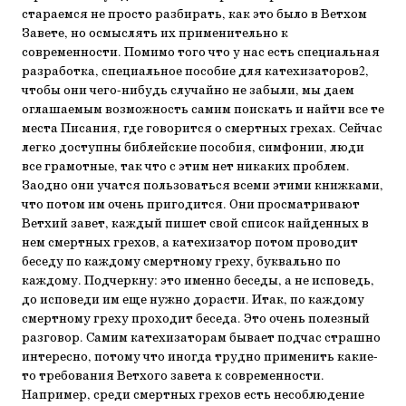
стараемся не просто разбирать, как это было в Ветхом
Завете, но осмыслять их применительно к
современности. Помимо того что у нас есть специальная
разработка, специальное пособие для катехизаторов2,
чтобы они чего-нибудь случайно не забыли, мы даем
оглашаемым возможность самим поискать и найти все те
места Писания, где говорится о смертных грехах. Сейчас
легко доступны библейские пособия, симфонии, люди
все грамотные, так что с этим нет никаких проблем.
Заодно они учатся пользоваться всеми этими книжками,
что потом им очень пригодится. Они просматривают
Ветхий завет, каждый пишет свой список найденных в
нем смертных грехов, а катехизатор потом проводит
беседу по каждому смертному греху, буквально по
каждому. Подчеркну: это именно беседы, а не исповедь,
до исповеди им еще нужно дорасти. Итак, по каждому
смертному греху проходит беседа. Это очень полезный
разговор. Самим катехизаторам бывает подчас страшно
интересно, потому что иногда трудно применить какие-
то требования Ветхого завета к современности.
Например, среди смертных грехов есть несоблюдение