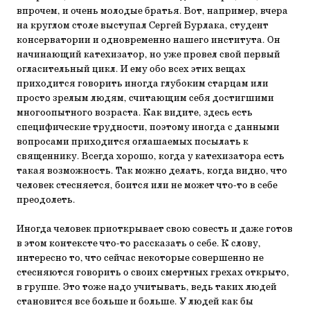
впрочем, и очень молодые братья. Вот, например, вчера
на круглом столе выступал Сергей Бурлака, студент
консерватории и одновременно нашего института. Он
начинающий катехизатор, но уже провел свой первый
огласительный цикл. И ему обо всех этих вещах
приходится говорить иногда глубоким старцам или
просто зрелым людям, считающим себя достигшими
многоопытного возраста. Как видите, здесь есть
специфические трудности, поэтому иногда с данными
вопросами приходится оглашаемых посылать к
священнику. Всегда хорошо, когда у катехизатора есть
такая возможность. Так можно делать, когда видно, что
человек стесняется, боится или не может что-то в себе
преодолеть.
Иногда человек приоткрывает свою совесть и даже готов
в этом контексте что-то рассказать о себе. К слову,
интересно то, что сейчас некоторые совершенно не
стесняются говорить о своих смертных грехах открыто,
в группе. Это тоже надо учитывать, ведь таких людей
становится все больше и больше. У людей как бы