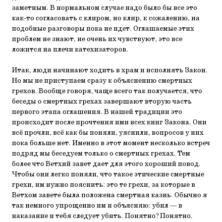
заметным. В нормальном случае надо было бы все это
как-то согласовать с клиром, но клир, к сожалению, на
подобные разговоры пока не идет. Оглашаемые этих
проблем не знают, не очень их чувствуют, это все
ложится на плечи катехизаторов.
Итак, люди начинают ходить в храм и исполнять Закон.
Но мы не приступаем сразу к объяснению смертных
грехов. Вообще говоря, чаще всего так получается, что
беседы о смертных грехах завершают вторую часть
первого этапа оглашения. В нашей традиции это
происходит после прочтения ими всех книг Закона. Они
всё прочли, всё как бы поняли, уяснили, вопросов у них
пока больше нет. Именно в этот момент несколько встреч
подряд мы беседуем только о смертных грехах. Тем
более что Ветхий завет дает для этого хороший повод.
Чтобы они легко поняли, что такое этические смертные
грехи, им нужно пояснить: это те грехи, за которые в
Ветхом завете была положена смертная казнь. Обычно я
так немного упрощенно им и объясняю: убил — в
наказание и тебя следует убить. Понятно? Понятно.