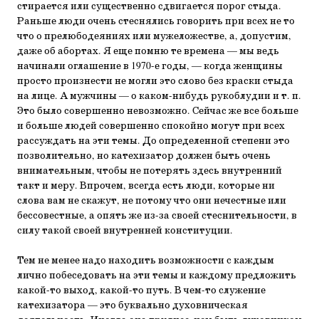
стирается или существенно сдвигается порог стыда.
Раньше люди очень стеснялись говорить при всех не то
что о прелюбодеяниях или мужеложестве, а, допустим,
даже об абортах. Я еще помню те времена — мы ведь
начинали оглашение в 1970‑е годы, — когда женщины
просто произнести не могли это слово без краски стыда
на лице. А мужчины — о каком-нибудь рукоблудии и т. п.
Это было совершенно невозможно. Сейчас же все больше
и больше людей совершенно спокойно могут при всех
рассуждать на эти темы. До определенной степени это
позволительно, но катехизатор должен быть очень
внимательным, чтобы не потерять здесь внутренний
такт и меру. Впрочем, всегда есть люди, которые ни
слова вам не скажут, не потому что они нечестные или
бессовестные, а опять же из-за своей стеснительности, в
силу такой своей внутренней конституции.
Тем не менее надо находить возможности с каждым
лично побеседовать на эти темы и каждому предложить
какой-то выход, какой-то путь. В чем-то служение
катехизатора — это буквально духовническая