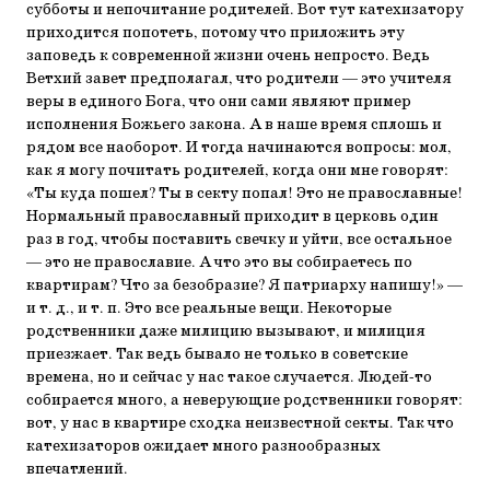
субботы и непочитание родителей. Вот тут катехизатору
приходится попотеть, потому что приложить эту
заповедь к современной жизни очень непросто. Ведь
Ветхий завет предполагал, что родители — это учителя
веры в единого Бога, что они сами являют пример
исполнения Божьего закона. А в наше время сплошь и
рядом все наоборот. И тогда начинаются вопросы: мол,
как я могу почитать родителей, когда они мне говорят:
«Ты куда пошел? Ты в секту попал! Это не православные!
Нормальный православный приходит в церковь один
раз в год, чтобы поставить свечку и уйти, все остальное
— это не православие. А что это вы собираетесь по
квартирам? Что за безобразие? Я патриарху напишу!» —
и т. д., и т. п. Это все реальные вещи. Некоторые
родственники даже милицию вызывают, и милиция
приезжает. Так ведь бывало не только в советские
времена, но и сейчас у нас такое случается. Людей-то
собирается много, а неверующие родственники говорят:
вот, у нас в квартире сходка неизвестной секты. Так что
катехизаторов ожидает много разнообразных
впечатлений.