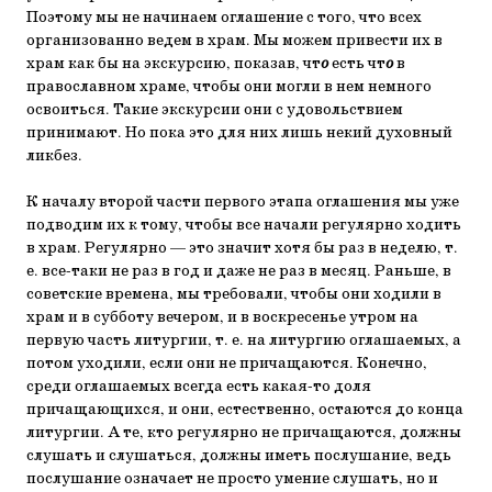
Поэтому мы не начинаем оглашение с того, что всех
организованно ведем в храм. Мы можем привести их в
храм как бы на экскурсию, показав, чт
о
есть чт
о
в
православном храме, чтобы они могли в нем немного
освоиться. Такие экскурсии они с удовольствием
принимают. Но пока это для них лишь некий духовный
ликбез.
К началу второй части первого этапа оглашения мы уже
подводим их к тому, чтобы все начали регулярно ходить
в храм. Регулярно — это значит хотя бы раз в неделю, т.
е. все-таки не раз в год и даже не раз в месяц. Раньше, в
советские времена, мы требовали, чтобы они ходили в
храм и в субботу вечером, и в воскресенье утром на
первую часть литургии, т. е. на литургию оглашаемых, а
потом уходили, если они не причащаются. Конечно,
среди оглашаемых всегда есть какая-то доля
причащающихся, и они, естественно, остаются до конца
литургии. А те, кто регулярно не причащаются, должны
слушать и слушаться, должны иметь послушание, ведь
послушание означает не просто умение слушать, но и