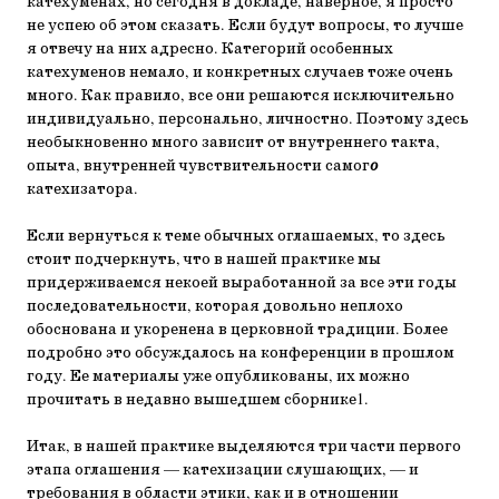
катехуменах, но сегодня в докладе, наверное, я просто
не успею об этом сказать. Если будут вопросы, то лучше
я отвечу на них адресно. Категорий особенных
катехуменов немало, и конкретных случаев тоже очень
много. Как правило, все они решаются исключительно
индивидуально, персонально, личностно. Поэтому здесь
необыкновенно много зависит от внутреннего такта,
опыта, внутренней чувствительности самог
о
катехизатора.
Если вернуться к теме обычных оглашаемых, то здесь
стоит подчеркнуть, что в нашей практике мы
придерживаемся некоей выработанной за все эти годы
последовательности, которая довольно неплохо
обоснована и укоренена в церковной традиции. Более
подробно это обсуждалось на конференции в прошлом
году. Ее материалы уже опубликованы, их можно
прочитать в недавно вышедшем сборнике1.
Итак, в нашей практике выделяются три части первого
этапа оглашения — катехизации слушающих, — и
требования в области этики, как и в отношении