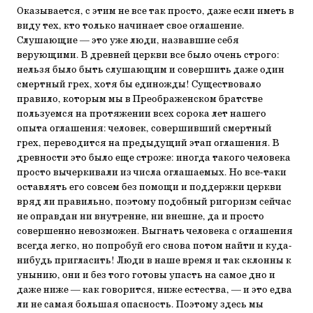
Оказывается, с этим не все так просто, даже если иметь в
виду тех, кто только начинает свое оглашение.
Слушающие — это уже люди, назвавшие себя
верующими. В древней церкви все было очень строго:
нельзя было быть слушающим и совершить даже один
смертный грех, хотя бы единожды! Существовало
правило, которым мы в Преображенском братстве
пользуемся на протяжении всех сорока лет нашего
опыта оглашения: человек, совершивший смертный
грех, переводится на предыдущий этап оглашения. В
древности это было еще строже: иногда такого человека
просто вычеркивали из числа оглашаемых. Но все-таки
оставлять его совсем без помощи и поддержки церкви
вряд ли правильно, поэтому подобный ригоризм сейчас
не оправдан ни внутренне, ни внешне, да и просто
совершенно невозможен. Выгнать человека с оглашения
всегда легко, но попробуй его снова потом найти и куда-
нибудь пригласить! Люди в наше время и так склонны к
унынию, они и без того готовы упасть на самое дно и
даже ниже — как говорится, ниже естества, — и это едва
ли не самая большая опасность. Поэтому здесь мы