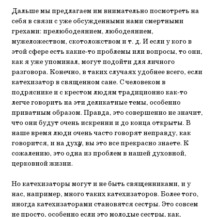
Дальше мы предлагаем им внимательно посмотреть на
себя в связи с уже обсужденными нами смертными
грехами: прелюбодеянием, любодеянием,
мужеложеством, скотоложством и т. д. И если у кого в
этой сфере есть какие-то проблемы или вопросы, то они,
как я уже упоминал, могут подойти для личного
разговора. Конечно, в таких случаях удобнее всего, если
катехизатор в священном сане. С человеком в
подряснике и с крестом людям традиционно как-то
легче говорить на эти деликатные темы, особенно
приватным образом. Правда, это совершенно не значит,
что они будут очень искренни и до конца открыты. В
наше время люди очень часто говорят неправду, как
говорится, и на дух
у
, вы это все прекрасно знаете. К
сожалению, это одна из проблем в нашей духовной,
церковной жизни.
Но катехизаторы могут и не быть священниками, и у
нас, например, много таких катехизаторов. Более того,
иногда катехизаторами становятся сестры. Это совсем
не просто, особенно если это молодые сестры, как,