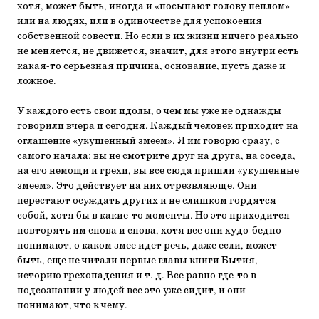
хотя, может быть, иногда и «посыпают голову пеплом»
или на людях, или в одиночестве для успокоения
собственной совести. Но если в их жизни ничего реально
не меняется, не движется, значит, для этого внутри есть
какая-то серьезная причина, основание, пусть даже и
ложное.
У каждого есть свои идолы, о чем мы уже не однажды
говорили вчера и сегодня. Каждый человек приходит на
оглашение «укушенный змеем». Я им говорю сразу, с
самого начала: вы не смотрите друг на друга, на соседа,
на его немощи и грехи, вы все сюда пришли «укушенные
змеем». Это действует на них отрезвляюще. Они
перестают осуждать других и не слишком гордятся
собой, хотя бы в какие-то моменты. Но это приходится
повторять им снова и снова, хотя все они худо-бедно
понимают, о каком змее идет речь, даже если, может
быть, еще не читали первые главы книги Бытия,
историю грехопадения и т. д. Все равно где-то в
подсознании у людей все это уже сидит, и они
понимают, что к чему.