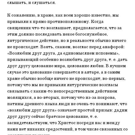
слышать, и слушаться.
К сожалению, в храме, как всем хорошо известно, мы
привыкли к прямо противоположному. Когда
священник что-то возглашает, предполагается, что за
этим должно последовать некое богослужебное,
литургическое действие, но в реальности обычно ничего
не происходит. Взять, скажем, возглас перед анафорой:
«Возлюбим друг друга, да единомыслием исповемы»,
призывающий особенно возлюбить друг друга, т. е. дать
друг другу целование мира, целование любви. В лучшем
случае это целование совершается в алтаре, а в сам
о
м
храме обычно вообще ничего не происходит, во-первых,
потому что мы не привыкли литургические возгласы
связывать с каким-то непосредственным действием
молящихся, а во-вторых, потому что из-за покрова,
патины древнего языка люди не очень-то понимают, что
«возлюбим друг друга» означает простой призыв: дадим
друг другу сейчас братское целование, т. е.
засвидетельствуем, что Христос посреди наc и между
нами нет никаких средостений, в том числе связанных со