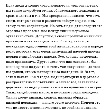
Пока люди духовно «разогреваются», «разгоняются»,
мы также не требуем от них обязательного хождения в
храм, молитвы и т. д. Мы прекрасно понимаем, что есть
люди, которые легко и радостно пойдут в храм, и мы
этому очень содействуем. Но есть люди, для которых это
огромная проблема, ибо между ними и церковью
буквально стена. Допустим, в своей прошлой жизни они
привыкли жить антицерковно. К слову, сейчас, в
последние годы, степень этой антицерковности в народе
резко возросла, есть очень негативный настрой против
церкви в самой толще народа. Это, хочешь-не хочешь,
надо признавать. Другое дело, что нам следовало бы
очень крепко подумать, почему так получилось, до чего
мы дошли, что мы натворили за последние 10–20 лет,
если в начале 1990‑х годов люди приходили в церковь с
распростертыми объятьями, а сейчас всё, связанное с
церковью, не подпускают к себе и на пушечный выстрел.
Таких людей очень много, и не только среди молодежи.
Они не хотят никаких храмов, никаких обрядов,
никакой иерархии — ничего этого не хотят. Причем это
уже не просто некое настроение, но стойкая позиция.