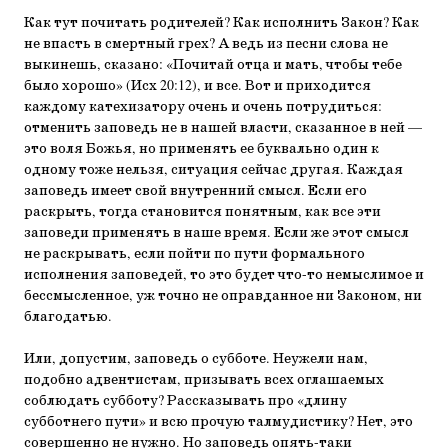
Как тут почитать родителей? Как исполнить Закон? Как
не впасть в смертный грех? А ведь из песни слова не
выкинешь, сказано: «Почитай отца и мать, чтобы тебе
было хорошо» (Исх 20:12), и все. Вот и приходится
каждому катехизатору очень и очень потрудиться:
отменить заповедь не в нашей власти, сказанное в ней —
это воля Божья, но применять ее буквально один к
одному тоже нельзя, ситуация сейчас другая. Каждая
заповедь имеет свой внутренний смысл. Если его
раскрыть, тогда становится понятным, как все эти
заповеди применять в наше время. Если же этот смысл
не раскрывать, если пойти по пути формального
исполнения заповедей, то это будет что-то немыслимое и
бессмысленное, уж точно не оправданное ни Законом, ни
благодатью.
Или, допустим, заповедь о субботе. Неужели нам,
подобно адвентистам, призывать всех оглашаемых
соблюдать субботу? Рассказывать про «длину
субботнего пути» и всю прочую талмудистику? Нет, это
совершенно не нужно. Но заповедь опять-таки