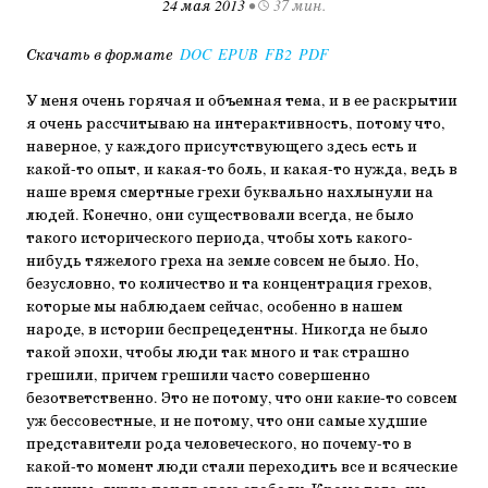
24 мая 2013
•
37 мин.
Скачать в формате
DOC
EPUB
FB2
PDF
У меня очень горячая и объемная тема, и в ее раскрытии
я очень рассчитываю на интерактивность, потому что,
наверное, у каждого присутствующего здесь есть и
какой-то опыт, и какая-то боль, и какая-то нужда, ведь в
наше время смертные грехи буквально нахлынули на
людей. Конечно, они существовали всегда, не было
такого исторического периода, чтобы хоть какого-
нибудь тяжелого греха на земле совсем не было. Но,
безусловно, то количество и та концентрация грехов,
которые мы наблюдаем сейчас, особенно в нашем
народе, в истории беспрецедентны. Никогда не было
такой эпохи, чтобы люди так много и так страшно
грешили, причем грешили часто совершенно
безответственно. Это не потому, что они какие-то совсем
уж бессовестные, и не потому, что они самые худшие
представители рода человеческого, но почему-то в
какой-то момент люди стали переходить все и всяческие