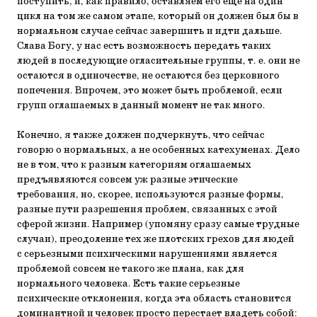
поступить, и, как правило, оставляем его еще на один
цикл на том же самом этапе, который он должен был бы в
нормальном случае сейчас завершить и идти дальше.
Слава Богу, у нас есть возможность передать таких
людей в последующие огласительные группы, т. е. они не
остаются в одиночестве, не остаются без церковного
попечения. Впрочем, это может быть проблемой, если
групп оглашаемых в данный момент не так много.
Конечно, я также должен подчеркнуть, что сейчас
говорю о нормальных, а не особенных катехуменах. Дело
не в том, что к разным категориям оглашаемых
предъявляются совсем уж разные этические
требования, но, скорее, используются разные формы,
разные пути разрешения проблем, связанных с этой
сферой жизни. Например (упомяну сразу самые трудные
случаи), преодоление тех же плотских грехов для людей
с серьезными психическими нарушениями является
проблемой совсем не такого же плана, как для
нормального человека. Есть такие серьезные
психические отклонения, когда эта область становится
доминантной и человек просто перестает владеть собой: