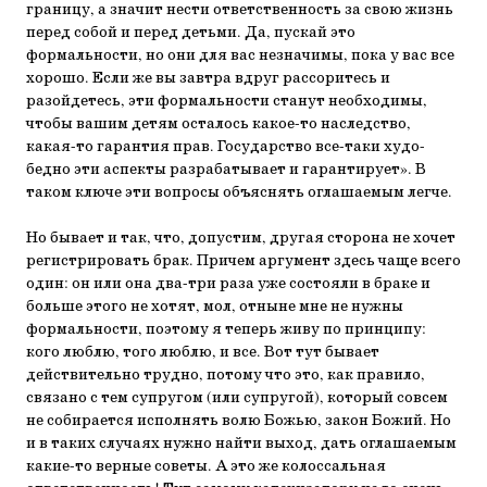
границу, а значит нести ответственность за свою жизнь
перед собой и перед детьми. Да, пускай это
формальности, но они для вас незначимы, пока у вас все
хорошо. Если же вы завтра вдруг рассоритесь и
разойдетесь, эти формальности станут необходимы,
чтобы вашим детям осталось какое-то наследство,
какая-то гарантия прав. Государство все-таки худо-
бедно эти аспекты разрабатывает и гарантирует». В
таком ключе эти вопросы объяснять оглашаемым легче.
Но бывает и так, что, допустим, другая сторона не хочет
регистрировать брак. Причем аргумент здесь чаще всего
один: он или она два-три раза уже состояли в браке и
больше этого не хотят, мол, отныне мне не нужны
формальности, поэтому я теперь живу по принципу:
кого люблю, того люблю, и все. Вот тут бывает
действительно трудно, потому что это, как правило,
связано с тем супругом (или супругой), который совсем
не собирается исполнять волю Божью, закон Божий. Но
и в таких случаях нужно найти выход, дать оглашаемым
какие-то верные советы. А это же колоссальная