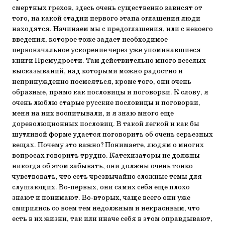
смертных грехов, здесь очень существенно зависят от
того, на какой стадии первого этапа оглашения люди
находятся. Начинаем мы с предоглашения, или с некоего
введения, которое тоже задает необходимое
первоначальное ускорение через уже упоминавшиеся
книги Премудрости. Там действительно много веселых
высказываний, над которыми можно радостно и
непринужденно посмеяться, кроме того, они очень
образные, прямо как пословицы и поговорки. К слову, я
очень люблю старые русские пословицы и поговорки,
меня на них воспитывали, и я знаю много еще
дореволюционных пословиц. В такой легкой и как бы
шутливой форме удается поговорить об очень серьезных
вещах. Почему это важно? Понимаете, людям о многих
вопросах говорить трудно. Катехизаторы не должны
никогда об этом забывать, они должны очень тонко
чувствовать, что есть чрезвычайно сложные темы для
слушающих. Во-первых, они самих себя еще плохо
знают и понимают. Во-вторых, чаще всего они уже
смирились со всем тем недолжным и некрасивым, что
есть в их жизни, так или иначе себя в этом оправдывают,