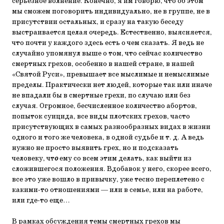
серьезное волнение. Конечно, я им говорю, что об этом
мы сможем поговорить индивидуально, не в группе, не в
присутствии остальных, и сразу на такую беседу
выстраивается целая очередь. Естественно, выясняется,
что почти у каждого здесь есть о чем сказать. Я ведь не
случайно упомянул выше о том, что сейчас количество
смертных грехов, особенно в нашей стране, в нашей
«Святой Руси», превышает все мыслимые и немыслимые
пределы. Практически нет людей, которые так или иначе
не впадали бы в смертные грехи, по случаю или без
случая. Огромное, бесчисленное количество абортов,
попыток суицида, все виды плотских грехов, часто
присутствующих в самых разнообразных видах в жизни
одного и того же человека, в одной судьбе и т. д. А ведь
нужно не просто выявить грех, но и подсказать
человеку, чт
о
ему со всем этим делать, как выйти из
сложившегося положения. Вдобавок у него, скорее всего,
все это уже вошло в привычку, уже тесно переплетено с
какими-то отношениями — или в семье, или на работе,
или где-то еще…
В рамках обсуждения темы смертных грехов мы