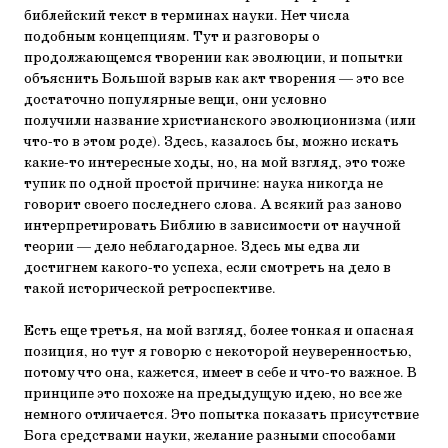
библейский текст в терминах науки. Нет числа
подобным концепциям. Тут и разговоры о
продолжающемся творении как эволюции, и попытки
объяснить Большой взрыв как акт творения — это все
достаточно популярные вещи, они условно
получили название христианского эволюционизма (или
что-то в этом роде). Здесь, казалось бы, можно искать
какие-то интересные ходы, но, на мой взгляд, это тоже
тупик по одной простой причине: наука никогда не
говорит своего последнего слова. А всякий раз заново
интерпретировать Библию в зависимости от научной
теории — дело неблагодарное. Здесь мы едва ли
достигнем какого-то успеха, если смотреть на дело в
такой исторической ретроспективе.
Есть еще третья, на мой взгляд, более тонкая и опасная
позиция, но тут я говорю с некоторой неуверенностью,
потому что она, кажется, имеет в себе и что-то важное. В
принципе это похоже на предыдущую идею, но все же
немного отличается. Это попытка показать присутствие
Бога средствами науки, желание разными способами