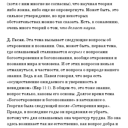
(хотя с ним многие не согласны), что научная теория
либо ложна, либо еще не опровергнута. Может быть, это
сильное утверждение, но при некоторых
обстоятельствах можно так сказать. Есть, к сожалению,
очень много теорий о том,
что делает наука
.
Д. Гасак.
Эта тема вызывает следующие вопросы об
откровении и познании. Она, может быть, первая тема,
где оглашаемый сталкивается
всерьез
с вопросами
богооткровения и богопознания, вообще откровения и
познания мира и человека. И от этих вопросов нельзя
отмахнуться, в частности, от вопроса о природе нашего
знания. Ведь и ап. Павел говорил, что вера есть
«осуществление ожидаемого и уверенность в
невидимом» (Евр 11:1). В общем-то, это тоже знание,
вопрос только, каковы его основы. Долгое время тема
«Богооткровение и богопознание» в катехизисе о.
Георгия была следующей после «Сотворения мира».
Правда, в последние годы он предложил ее убрать,
потому что для оглашаемых она чересчур трудна. Но она
здесь возникает так же естественно, как вопрос добра и