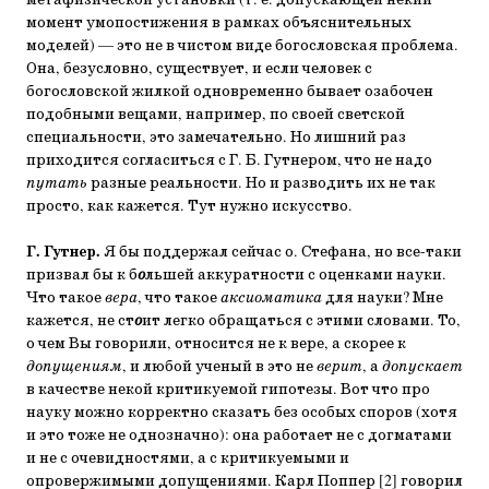
метафизической установки (т. е. допускающей некий
момент умопостижения в рамках объяснительных
моделей) — это не в чистом виде богословская проблема.
Она, безусловно, существует, и если человек с
богословской жилкой одновременно бывает озабочен
подобными вещами, например, по своей светской
специальности, это замечательно. Но лишний раз
приходится согласиться с Г. Б. Гутнером, что не надо
путать
разные реальности. Но и разводить их не так
просто, как кажется. Тут нужно искусство.
Г. Гутнер.
Я бы поддержал сейчас о. Стефана, но все-таки
призвал бы к б
о
льшей аккуратности с оценками науки.
Что такое
вера
, что такое
аксиоматика
для науки? Мне
кажется, не ст
о
ит легко обращаться с этими словами. То,
о чем Вы говорили, относится не к вере, а скорее к
допущениям
, и любой ученый в это не
верит
, а
допускает
в качестве некой критикуемой гипотезы. Вот что про
науку можно корректно сказать без особых споров (хотя
и это тоже не однозначно): она работает не с догматами
и не с очевидностями, а с критикуемыми и
опровержимыми допущениями. Карл Поппер [2] говорил