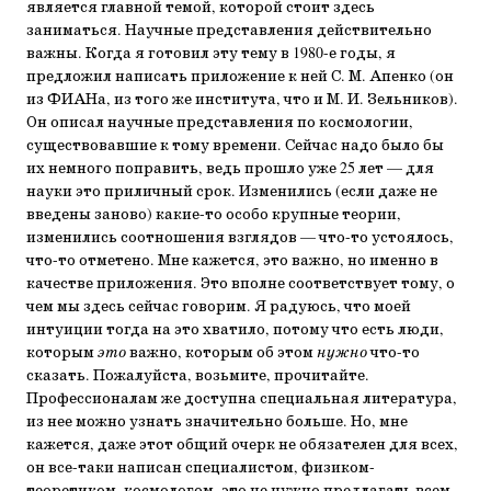
является главной темой, которой стоит здесь
заниматься. Научные представления действительно
важны. Когда я готовил эту тему в 1980-е годы, я
предложил написать приложение к ней С. М. Апенко (он
из ФИАНа, из того же института, что и М. И. Зельников).
Он описал научные представления по космологии,
существовавшие к тому времени. Сейчас надо было бы
их немного поправить, ведь прошло уже 25 лет — для
науки это приличный срок. Изменились (если даже не
введены заново) какие-то особо крупные теории,
изменились соотношения взглядов — что-то устоялось,
что-то отметено. Мне кажется, это важно, но именно в
качестве приложения. Это вполне соответствует тому, о
чем мы здесь сейчас говорим. Я радуюсь, что моей
интуиции тогда на это хватило, потому что есть люди,
которым
это
важно, которым об этом
нужно
что-то
сказать. Пожалуйста, возьмите, прочитайте.
Профессионалам же доступна специальная литература,
из нее можно узнать значительно больше. Но, мне
кажется, даже этот общий очерк не обязателен для всех,
он все-таки написан специалистом, физиком-