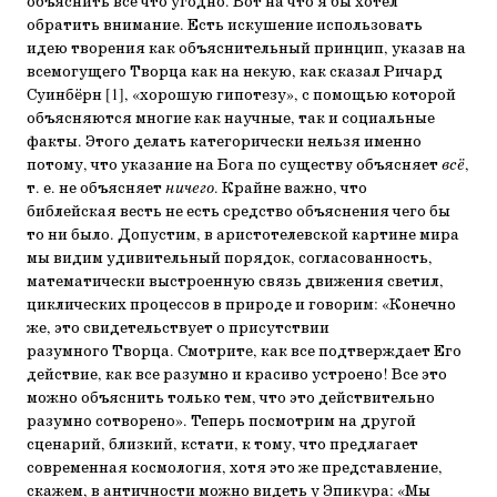
объяснить все что угодно. Вот на что я бы хотел
обратить внимание. Есть искушение использовать
идею творения как объяснительный принцип, указав на
всемогущего Творца как на некую, как сказал Ричард
Суинбёрн [1], «хорошую гипотезу», с помощью которой
объясняются многие как научные, так и социальные
факты. Этого делать категорически нельзя именно
потому, что указание на Бога по существу объясняет
всё
,
т. е. не объясняет
ничего
. Крайне важно, что
библейская весть не есть средство объяснения чего бы
то ни было. Допустим, в аристотелевской картине мира
мы видим удивительный порядок, согласованность,
математически выстроенную связь движения светил,
циклических процессов в природе и говорим: «Конечно
же, это свидетельствует о присутствии
разумного Творца. Смотрите, как все подтверждает Его
действие, как все разумно и красиво устроено! Все это
можно объяснить только тем, что это действительно
разумно сотворено». Теперь посмотрим на другой
сценарий, близкий, кстати, к тому, что предлагает
современная космология, хотя это же представление,
скажем, в античности можно видеть у Эпикура: «Мы