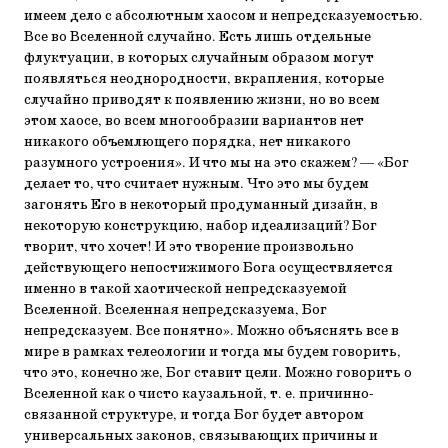
имеем дело с абсолютным хаосом и непредсказуемостью.
Все во Вселенной случайно. Есть лишь отдельные
флуктуации, в которых случайным образом могут
появляться неоднородности, вкрапления, которые
случайно приводят к появлению жизни, но во всем
этом хаосе, во всем многообразии вариантов нет
никакого объемлющего порядка, нет никакого
разумного устроения». И что мы на это скажем? — «Бог
делает то, что считает нужным. Что это мы будем
загонять Его в некоторый продуманный дизайн, в
некоторую конструкцию, набор идеализаций? Бог
творит, что хочет! И это творение произвольно
действующего непостижимого Бога осуществляется
именно в такой хаотической непредсказуемой
Вселенной. Вселенная непредсказуема, Бог
непредсказуем. Все понятно». Можно объяснять все в
мире в рамках телеологии и тогда мы будем говорить,
что это, конечно же, Бог ставит цели. Можно говорить о
Вселенной как о чисто каузальной, т. е. причинно-
связанной структуре, и тогда Бог будет автором
универсальных законов, связывающих причины и