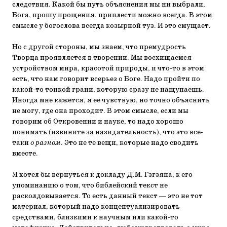
следствия. Какой бы путь объяснения мы ни выбрали,
Бога, прошу прощения, приплести можно всегда. В этом
смысле у богослова всегда козырной туз. И это смущает.
Но с другой стороны, мы знаем, что премудрость
Творца проявляется в творении. Мы восхищаемся
устройством мира, красотой природы, и что-то в этом
есть, что нам говорит всерьез о Боге. Надо пройти по
какой-то тонкой грани, которую сразу не нащупаешь.
Иногда мне кажется, я ее чувствую, но точно объяснить
не могу, где она проходит. В этом смысле, если мы
говорим об Откровении и науке, то надо хорошо
понимать (извините за назидательность), что это все-
таки
о разном
. Это не те вещи, которые надо сводить
вместе.
Я хотел бы вернуться к докладу Д.М. Гзгзяна, к его
упоминанию о том, что библейский текст не
расколдовывается. То есть данный текст — это не тот
материал, который надо концептуализировать
средствами, близкими к научным или какой-то