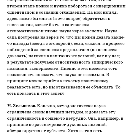
понравилась мысль М. И. Зельникова о том, что на
втором этапе можно и нужно побороться с инерционным
сциентизмом в сознании оглашаемых. На мой взгляд,
здесь имело бы смысл (и это вопрос) обратиться к
гносеологии, может быть, в кантовском
аксиоматическом ключе: наука через аксиомы. Наука
сама построена на вере в то, что мы можем делать какие-
то выводы (всегда с оговоркой), если, скажем, в процессе
наблюдений за космосом предполагаем (но не можем
доказать) наличие в нем таких же условий, как и у нас;
в результате получаем относительность эмпирического
познания, эксперимента. Именно в эти моменты есть
возможность показать, что наука не всесильна. В
принципе можно прийти к некоему позитивизму:
реальность есть, но мы отказываемся ее объяснять. То
есть показать и этот аспект.
М. Зельников.
Конечно, методологически наука
ограничена своим научным методом, и доказать эту
ограниченность в общем-то нетрудно. Она, например, в
принципе не рассматривает духовных явлений,
абстрагируется от субъекта. Хотя в этом есть