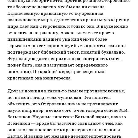
если наука говорит нечто, противоречащее Откровению,
то абсолютно неважно, чт
о
бы она ни сказала.
Единственную правильную точку зрения на
возникновение мира, единственно правильную картину
мира дает нам Откровение, и только оно. К науке можно
относиться по-разному, можно считать ее просто
измышлениями падшего ума или чем-то более
серьезным, но ее теории могут быть приняты, если они
подтверждают библейский текст, понятый буквально.
Эту позицию даже неприлично рассматривать (хотя,
может быть, она и заслуживает определенного
внимания). По крайней мере, просвещенным
христианам она неинтересна.
Другая позиция в каком-то смысле противоположная,
но, на мой взгляд, тоже тупиковая. Это попытка
объяснить, что Откровение никак не противоречит
науке, например, в стиле того, о чем говорил сейчас М.И.
Зельников. Научные гипотезы: Большой взрыв, начало
Вселенной — вроде бы частично совпадают с тем, как
описано возникновение мира в первых главах книги
Бытия. И возникает желание переинтерпретировать