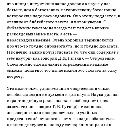
что иногда интуитивно запас доверия к науке у нас
больше, чем к богословию, историческому богословию,
которое еще надо расколдовать. Оно этому поддается, в
отличие от библейского текста, я в этом уверен. С
библейским текстом не всегда так: там есть вполне
расколдовываемые места, а есть —
нерасколдовываемые. Очень хорошая терминология,
ибо что-то трудно опровергнуть, но и трудно доказать.
И конечно, важно почувствовать то, что они содержат
в
себе
внутри (как говорил Д.М. Гзгзян), — Откровение.
Здесь можно еще выявлять определенные важные
смыслы; понятно, что мы не можем это сделать за одну
встречу.
Это может быть удивительным творческим и также
освобождающим импульсом и для науки. Наука для нас
играет подобную роль: она
нас
освобождает (о чем
замечательно говорил Г. Б. Гутнер) от слишком
легковерных или поверхностных, случайных
представлений, от многого, от чего надо избавляться
в нашем дискурсе по поводу сотворения мира или в