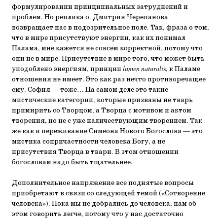
формулировании принципиальных затруднений и
проблем. Но реплика о. Дмитрия Черепанова
возвращает нас в подозрительное поле. Так, фраза о том,
что в мире присутствуют энергии, как их понимал
Палама, мне кажется не совсем корректной, потому что
они не в мире. Присутствие в мире того, что может быть
уподоблено энергиям, принцип
lumen naturali
s, к Паламе
отношения не имеет. Это как раз нечто противоречащее
ему. София — тоже… На самом деле это такие
мистические категории, которые призваны не тварь
примирить со Творцом, а Творца с мотивом и актом
творения, но не с уже наличествующим творением. Так
же как и переживание Симеона Нового Богослова — это
мистика сопричастности человека Богу, а не
присутствия Творца в твари. В этом отношении
богословам надо быть тщательнее.
Дополнительное напряжение все поднятые вопросы
приобретают в связи со следующей темой («Сотворение
человека»). Пока мы не добрались до человека, нам об
этом говорить легче, потому что у нас достаточно