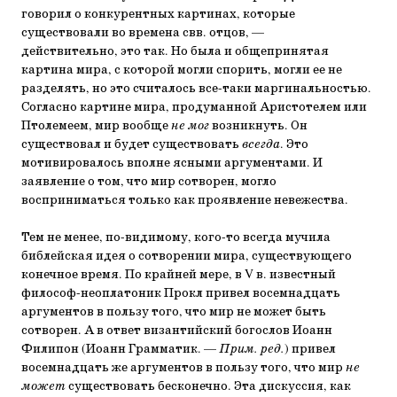
говорил о конкурентных картинах, которые
существовали во времена свв. отцов, —
действительно, это так. Но была и общепринятая
картина мира, с которой могли спорить, могли ее не
разделять, но это считалось все-таки маргинальностью.
Согласно картине мира, продуманной Аристотелем или
Птолемеем, мир вообще
не мог
возникнуть. Он
существовал и будет существовать
всегда
. Это
мотивировалось вполне ясными аргументами. И
заявление о том, что мир сотворен, могло
восприниматься только как проявление невежества.
Тем не менее, по-видимому, кого-то всегда мучила
библейская идея о сотворении мира, существующего
конечное время. По крайней мере, в V в. известный
философ-неоплатоник Прокл привел восемнадцать
аргументов в пользу того, что мир не может быть
сотворен. А в ответ византийский богослов Иоанн
Филипон (Иоанн Грамматик. —
Прим. ред.
) привел
восемнадцать же аргументов в пользу того, что мир
не
может
существовать бесконечно. Эта дискуссия, как