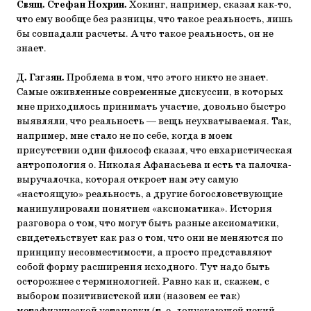
Свящ. Стефан Нохрин.
Хокинг, например, сказал как-то,
что ему вообще без разницы, что такое реальность, лишь
бы совпадали расчеты. А что такое реальность, он не
знает.
Д. Гзгзян.
Проблема в том, что этого никто не знает.
Самые оживленные современные дискуссии, в которых
мне приходилось принимать участие, довольно быстро
выявляли, что реальность — вещь неухватываемая. Так,
например, мне стало не по себе, когда в моем
присутствии один философ сказал, что евхаристическая
антропология о. Николая Афанасьева и есть та палочка-
выручалочка, которая откроет нам эту самую
«настоящую» реальность, а другие богословствующие
манипулировали понятием «аксиоматика». История
разговора о том, что могут быть разные аксиоматики,
свидетельствует как раз о том, что они не меняются по
принципу несовместимости, а просто представляют
собой форму расширения исходного. Тут надо быть
осторожнее с терминологией. Равно как и, скажем, с
выбором позитивистской или (назовем ее так)