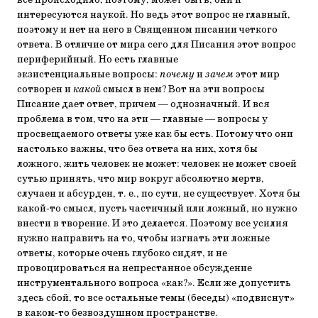
все происходило, поэтому, может быть, они и
интересуются наукой. Но ведь этот вопрос не главный,
поэтому и нет на него в Священном писании четкого
ответа. В отличие от мира сего для Писания этот вопрос
периферийный. Но есть главные
экзистенциальные вопросы:
почему
и
зачем
этот мир
сотворен и
какой
смысл в нем? Вот на эти вопросы
Писание дает ответ, причем — однозначный. И вся
проблема в том, что на эти — главные — вопросы у
просвещаемого ответы уже как бы есть. Потому что они
настолько важны, что без ответа на них, хотя бы
ложного, жить человек не может: человек не может своей
сутью принять, что мир вокруг абсолютно мертв,
случаен и абсурден, т. е., по сути, не существует. Хотя бы
какой-то смысл, пусть частичный или ложный, но нужно
внести в творение. И это делается. Поэтому все усилия
нужно направить на то, чтобы изгнать эти ложные
ответы, которые очень глубоко сидят, и не
провоцироваться на непрестанное обсуждение
инструментального вопроса «как?». Если же допустить
здесь сбой, то все остальные темы (беседы) «подвиснут»
в каком-то безвоздушном пространстве.