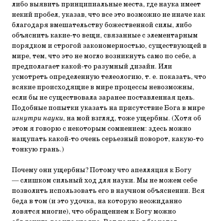
либо выявить принципиальные места, где наука имеет
некий пробел, указав, что все это возможно не иначе как
благодаря вмешательству божественной силы, либо
объяснить какие-то вещи, связанные с элементарным
порядком и строгой закономерностью, существующей в
мире, тем, что это не могло возникнуть само по себе, а
предполагает какой-то разумный дизайн. Или
усмотреть определенную телеологию, т. е. показать, что
всякие происходящие в мире процессы невозможны,
если бы не существовала заранее поставленная цель.
Подобные попытки указать на присутствие Бога в мире
изнутри науки
, на мой взгляд, тоже ущербны. (Хотя об
этом я говорю с некоторым сомнением: здесь можно
нащупать какой-то очень серьезный поворот, какую-то
тонкую грань.)
Почему они ущербны? Потому что апелляция к Богу
— слишком сильный ход для науки. Мы не можем себе
позволить использовать его в научном объяснении. Вся
беда в том (и это удочка, на которую неожиданно
ловятся многие), что обращением к Богу можно