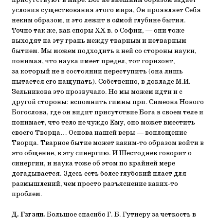
присутствуют в мире. Бог не внешним образом задает
условия существования этого мира, Он проявляет Себя
неким образом, и это лежит в с
а
мой глубине бытия.
Точно так же, как споры ХХ в. о Софии, — они тоже
выходят на эту грань между тварным и нетварным
бытием. Мы можем подходить к ней со стороны науки,
понимая, что наука имеет предел, тот горизонт,
за который не в состоянии переступить (она лишь
пытается его нащупать). Собственно, в докладе М.И.
Зельникова это прозвучало. Но мы можем идти и с
другой стороны: вспомнить гимны прп. Симеона Нового
Богослова, где он видит присутствие Бога в своем теле и
понимает, что тело не чуждо Ему, оно может вместить
своего Творца… Основа нашей веры — воплощение
Творца. Тварное бытие может каким-то образом войти в
это общение, в эту синергию. И Шестоднев говорит о
синергии, и наука тоже об этом по крайней мере
догадывается. Здесь есть более глубокий пласт для
размышлений, чем просто разъяснение каких-то
проблем.
Д. Гзгзян.
Большое спасибо Г. Б. Гутнеру за четкость в