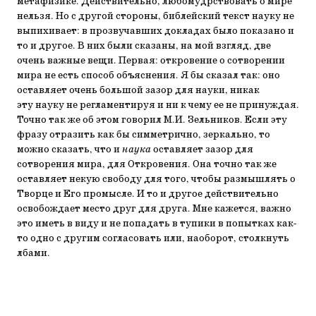
метафизике. Действительно, любомудрствовать о мире
нельзя. Но с другой стороны, библейский текст науку не
выпихивает: в прозвучавших докладах было показано и
то и другое. В них были сказаны, на мой взгляд, две
очень важные вещи. Первая: откровение о сотворении
мира не есть способ объяснения. Я бы сказал так: оно
оставляет очень большой зазор для науки, никак
эту науку не регламентируя и ни к чему ее не принуждая.
Точно так же об этом говорил М.И. Зельников. Если эту
фразу отразить как бы симметрично, зеркально, то
можно сказать, что и
наука
оставляет зазор для
сотворения мира, для Откровения. Она точно так же
оставляет некую свободу для того, чтобы размышлять о
Творце и Его промысле. И то и другое действительно
освобождает место друг для друга. Мне кажется, важно
это иметь в виду и не попадать в тупики в попытках как-
то одно с другим согласовать или, наоборот, столкнуть
лбами.