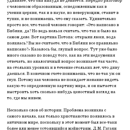
удивляет, что она никуда не девается. Нередко разговор
с человеком образованным, осведомленным как в
учении церкви, так и в науке, но неверующим, ставит в
тупик, и не понимаешь, что ему сказать. Удивительно
просто все, что такой человек говорит: «Это написано в
Библии, да? Но ведь нельзя считать, что так и было на
самом деле. Вот картина Потопа: открыли люки, вода
полилась? Вы же считаете, что в Библии все правильно
написано?» Казалось бы, глупый вопрос. Тут уже было
много сказано по поводу того, как на эти недоумения
отвечать, но аналогичный вопрос возникает так часто,
на стольких уровнях и в течение стольких лет, что диву
даешься. В конечном счете понимаешь, что не так уж он
глуп. Потому как человека не покидает желание видеть
какую-то определенную картину мира, и он пытается
выстроить хоть сколько-нибудь целостный взгляд на
то, где мы живем.
Несколько слов об истории. Проблема возникла с
самого начала, как только христианство появилось в
античном мире, поскольку в этот момент был все-таки
более или менее устоявшийся мэйнстрим. Д.М. Гзгзян