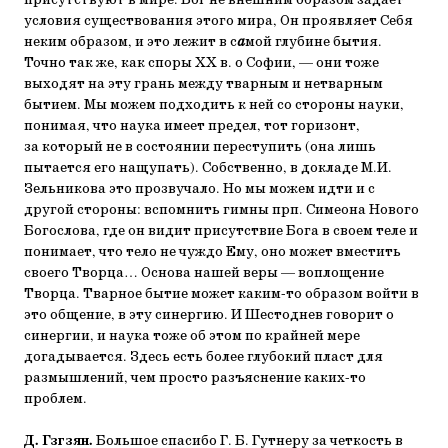
присутствуют в мире. Бог не внешним образом задает
условия существования этого мира, Он проявляет Себя
неким образом, и это лежит в с
а
мой глубине бытия.
Точно так же, как споры ХХ в. о Софии, — они тоже
выходят на эту грань между тварным и нетварным
бытием. Мы можем подходить к ней со стороны науки,
понимая, что наука имеет предел, тот горизонт,
за который не в состоянии переступить (она лишь
пытается его нащупать). Собственно, в докладе М.И.
Зельникова это прозвучало. Но мы можем идти и с
другой стороны: вспомнить гимны прп. Симеона Нового
Богослова, где он видит присутствие Бога в своем теле и
понимает, что тело не чуждо Ему, оно может вместить
своего Творца… Основа нашей веры — воплощение
Творца. Тварное бытие может каким-то образом войти в
это общение, в эту синергию. И Шестоднев говорит о
синергии, и наука тоже об этом по крайней мере
догадывается. Здесь есть более глубокий пласт для
размышлений, чем просто разъяснение каких-то
проблем.
Д. Гзгзян.
Большое спасибо Г. Б. Гутнеру за четкость в