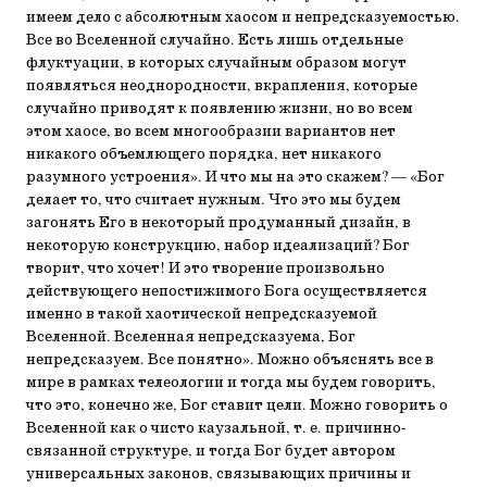
имеем дело с абсолютным хаосом и непредсказуемостью.
Все во Вселенной случайно. Есть лишь отдельные
флуктуации, в которых случайным образом могут
появляться неоднородности, вкрапления, которые
случайно приводят к появлению жизни, но во всем
этом хаосе, во всем многообразии вариантов нет
никакого объемлющего порядка, нет никакого
разумного устроения». И что мы на это скажем? — «Бог
делает то, что считает нужным. Что это мы будем
загонять Его в некоторый продуманный дизайн, в
некоторую конструкцию, набор идеализаций? Бог
творит, что хочет! И это творение произвольно
действующего непостижимого Бога осуществляется
именно в такой хаотической непредсказуемой
Вселенной. Вселенная непредсказуема, Бог
непредсказуем. Все понятно». Можно объяснять все в
мире в рамках телеологии и тогда мы будем говорить,
что это, конечно же, Бог ставит цели. Можно говорить о
Вселенной как о чисто каузальной, т. е. причинно-
связанной структуре, и тогда Бог будет автором
универсальных законов, связывающих причины и