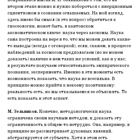
понравилась мысль М. И. Зельникова о том, что на
втором этапе можно и нужно побороться с инерционным
сциентизмом в сознании оглашаемых. На мой взгляд,
здесь имело бы смысл (и это вопрос) обратиться к
гносеологии, может быть, в кантовском
аксиоматическом ключе: наука через аксиомы. Наука
сама построена на вере в то, что мы можем делать какие-
то выводы (всегда с оговоркой), если, скажем, в процессе
наблюдений за космосом предполагаем (но не можем
доказать) наличие в нем таких же условий, как и у нас;
в результате получаем относительность эмпирического
познания, эксперимента. Именно в эти моменты есть
возможность показать, что наука не всесильна. В
принципе можно прийти к некоему позитивизму:
реальность есть, но мы отказываемся ее объяснять. То
есть показать и этот аспект.
М. Зельников.
Конечно, методологически наука
ограничена своим научным методом, и доказать эту
ограниченность в общем-то нетрудно. Она, например, в
принципе не рассматривает духовных явлений,
абстрагируется от субъекта. Хотя в этом есть