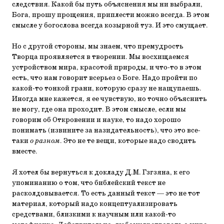
следствия. Какой бы путь объяснения мы ни выбрали,
Бога, прошу прощения, приплести можно всегда. В этом
смысле у богослова всегда козырной туз. И это смущает.
Но с другой стороны, мы знаем, что премудрость
Творца проявляется в творении. Мы восхищаемся
устройством мира, красотой природы, и что-то в этом
есть, что нам говорит всерьез о Боге. Надо пройти по
какой-то тонкой грани, которую сразу не нащупаешь.
Иногда мне кажется, я ее чувствую, но точно объяснить
не могу, где она проходит. В этом смысле, если мы
говорим об Откровении и науке, то надо хорошо
понимать (извините за назидательность), что это все-
таки
о разном
. Это не те вещи, которые надо сводить
вместе.
Я хотел бы вернуться к докладу Д.М. Гзгзяна, к его
упоминанию о том, что библейский текст не
расколдовывается. То есть данный текст — это не тот
материал, который надо концептуализировать
средствами, близкими к научным или какой-то