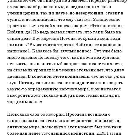
удивляет, что она никуда не девается. Нередко разговор
с человеком образованным, осведомленным как в
учении церкви, так и в науке, но неверующим, ставит в
тупик, и не понимаешь, что ему сказать. Удивительно
просто все, что такой человек говорит: «Это написано в
Библии, да? Но ведь нельзя считать, что так и было на
самом деле. Вот картина Потопа: открыли люки, вода
полилась? Вы же считаете, что в Библии все правильно
написано?» Казалось бы, глупый вопрос. Тут уже было
много сказано по поводу того, как на эти недоумения
отвечать, но аналогичный вопрос возникает так часто,
на стольких уровнях и в течение стольких лет, что диву
даешься. В конечном счете понимаешь, что не так уж он
глуп. Потому как человека не покидает желание видеть
какую-то определенную картину мира, и он пытается
выстроить хоть сколько-нибудь целостный взгляд на
то, где мы живем.
Несколько слов об истории. Проблема возникла с
самого начала, как только христианство появилось в
античном мире, поскольку в этот момент был все-таки
более или менее устоявшийся мэйнстрим. Д.М. Гзгзян