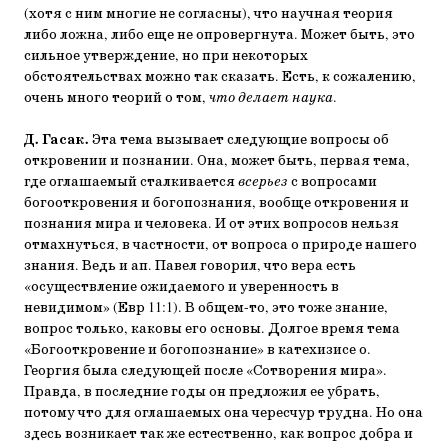
(хотя с ним многие не согласны), что научная теория
либо ложна, либо еще не опровергнута. Может быть, это
сильное утверждение, но при некоторых
обстоятельствах можно так сказать. Есть, к сожалению,
очень много теорий о том,
что делает наука
.
Д. Гасак.
Эта тема вызывает следующие вопросы об
откровении и познании. Она, может быть, первая тема,
где оглашаемый сталкивается
всерьез
с вопросами
богооткровения и богопознания, вообще откровения и
познания мира и человека. И от этих вопросов нельзя
отмахнуться, в частности, от вопроса о природе нашего
знания. Ведь и ап. Павел говорил, что вера есть
«осуществление ожидаемого и уверенность в
невидимом» (Евр 11:1). В общем-то, это тоже знание,
вопрос только, каковы его основы. Долгое время тема
«Богооткровение и богопознание» в катехизисе о.
Георгия была следующей после «Сотворения мира».
Правда, в последние годы он предложил ее убрать,
потому что для оглашаемых она чересчур трудна. Но она
здесь возникает так же естественно, как вопрос добра и