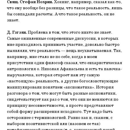
Свящ. Стефан Нохрин.
Хокинг, например, сказал как-то,
что ему вообще без разницы, что такое реальность, лишь
бы совпадали расчеты. А что такое реальность, он не
знает.
Д. Гзгзян.
Проблема в том, что этого никто не знает.
Самые оживленные современные дискуссии, в которых
мне приходилось принимать участие, довольно быстро
выявляли, что реальность — вещь неухватываемая. Так,
например, мне стало не по себе, когда в моем
присутствии один философ сказал, что евхаристическая
антропология о. Николая Афанасьева и есть та палочка-
выручалочка, которая откроет нам эту самую
«настоящую» реальность, а другие богословствующие
манипулировали понятием «аксиоматика». История
разговора о том, что могут быть разные аксиоматики,
свидетельствует как раз о том, что они не меняются по
принципу несовместимости, а просто представляют
собой форму расширения исходного. Тут надо быть
осторожнее с терминологией. Равно как и, скажем, с
выбором позитивистской или (назовем ее так)