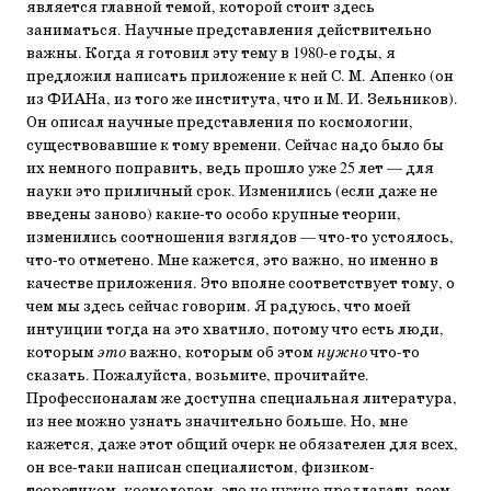
является главной темой, которой стоит здесь
заниматься. Научные представления действительно
важны. Когда я готовил эту тему в 1980-е годы, я
предложил написать приложение к ней С. М. Апенко (он
из ФИАНа, из того же института, что и М. И. Зельников).
Он описал научные представления по космологии,
существовавшие к тому времени. Сейчас надо было бы
их немного поправить, ведь прошло уже 25 лет — для
науки это приличный срок. Изменились (если даже не
введены заново) какие-то особо крупные теории,
изменились соотношения взглядов — что-то устоялось,
что-то отметено. Мне кажется, это важно, но именно в
качестве приложения. Это вполне соответствует тому, о
чем мы здесь сейчас говорим. Я радуюсь, что моей
интуиции тогда на это хватило, потому что есть люди,
которым
это
важно, которым об этом
нужно
что-то
сказать. Пожалуйста, возьмите, прочитайте.
Профессионалам же доступна специальная литература,
из нее можно узнать значительно больше. Но, мне
кажется, даже этот общий очерк не обязателен для всех,
он все-таки написан специалистом, физиком-