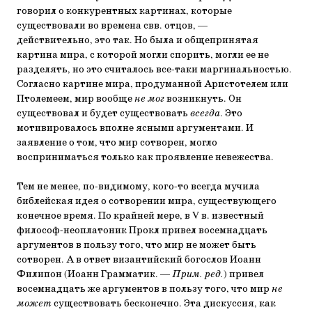
говорил о конкурентных картинах, которые
существовали во времена свв. отцов, —
действительно, это так. Но была и общепринятая
картина мира, с которой могли спорить, могли ее не
разделять, но это считалось все-таки маргинальностью.
Согласно картине мира, продуманной Аристотелем или
Птолемеем, мир вообще
не мог
возникнуть. Он
существовал и будет существовать
всегда
. Это
мотивировалось вполне ясными аргументами. И
заявление о том, что мир сотворен, могло
восприниматься только как проявление невежества.
Тем не менее, по-видимому, кого-то всегда мучила
библейская идея о сотворении мира, существующего
конечное время. По крайней мере, в V в. известный
философ-неоплатоник Прокл привел восемнадцать
аргументов в пользу того, что мир не может быть
сотворен. А в ответ византийский богослов Иоанн
Филипон (Иоанн Грамматик. —
Прим. ред.
) привел
восемнадцать же аргументов в пользу того, что мир
не
может
существовать бесконечно. Эта дискуссия, как