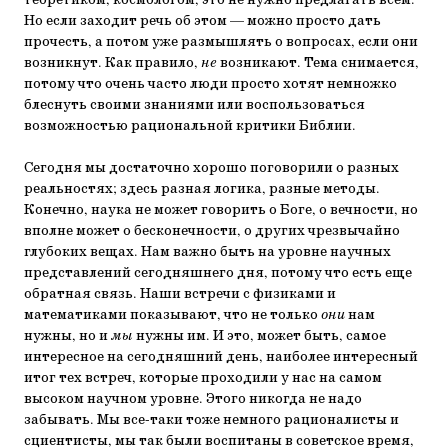
теоретиком, космологом, это не нужно предлагать всем.
Но если заходит речь об этом — можно просто дать
прочесть, а потом уже размышлять о вопросах, если они
возникнут. Как правило,
не
возникают. Тема снимается,
потому что очень часто люди просто хотят немножко
блеснуть своими знаниями или воспользоваться
возможностью рациональной критики Библии.
Сегодня мы достаточно хорошо поговорили о разных
реальностях; здесь разная логика, разные методы.
Конечно, наука не может говорить о Боге, о вечности, но
вполне может о бесконечности, о других чрезвычайно
глубоких вещах. Нам важно быть на уровне научных
представлений сегодняшнего дня, потому что есть еще
обратная связь. Наши встречи с физиками и
математиками показывают, что не только
они
нам
нужны, но и
мы
нужны им. И это, может быть, самое
интересное на сегодняшний день, наиболее интересный
итог тех встреч, которые проходили у нас на самом
высоком научном уровне. Этого никогда не надо
забывать. Мы все-таки тоже немного рационалисты и
сциентисты, мы так были воспитаны в советское время,