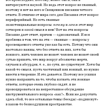
все происходило, поэтому, может быть, они и
интересуются наукой. Но ведь этот вопрос не главный,
поэтому и нет на него в Священном писании четкого
ответа. В отличие от мира сего для Писания этот вопрос
периферийный. Но есть главные
экзистенциальные вопросы:
почему
и
зачем
этот мир
сотворен и
какой
смысл в нем? Вот на эти вопросы
Писание дает ответ, причем — однозначный. И вся
проблема в том, что на эти — главные — вопросы у
просвещаемого ответы уже как бы есть. Потому что они
настолько важны, что без ответа на них, хотя бы
ложного, жить человек не может: человек не может своей
сутью принять, что мир вокруг абсолютно мертв,
случаен и абсурден, т. е., по сути, не существует. Хотя бы
какой-то смысл, пусть частичный или ложный, но нужно
внести в творение. И это делается. Поэтому все усилия
нужно направить на то, чтобы изгнать эти ложные
ответы, которые очень глубоко сидят, и не
провоцироваться на непрестанное обсуждение
инструментального вопроса «как?». Если же допустить
здесь сбой, то все остальные темы (беседы) «подвиснут»
в каком-то безвоздушном пространстве.