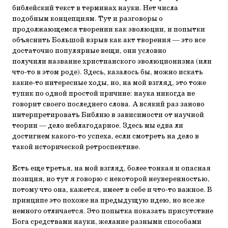
библейский текст в терминах науки. Нет числа
подобным концепциям. Тут и разговоры о
продолжающемся творении как эволюции, и попытки
объяснить Большой взрыв как акт творения — это все
достаточно популярные вещи, они условно
получили название христианского эволюционизма (или
что-то в этом роде). Здесь, казалось бы, можно искать
какие-то интересные ходы, но, на мой взгляд, это тоже
тупик по одной простой причине: наука никогда не
говорит своего последнего слова. А всякий раз заново
интерпретировать Библию в зависимости от научной
теории — дело неблагодарное. Здесь мы едва ли
достигнем какого-то успеха, если смотреть на дело в
такой исторической ретроспективе.
Есть еще третья, на мой взгляд, более тонкая и опасная
позиция, но тут я говорю с некоторой неуверенностью,
потому что она, кажется, имеет в себе и что-то важное. В
принципе это похоже на предыдущую идею, но все же
немного отличается. Это попытка показать присутствие
Бога средствами науки, желание разными способами