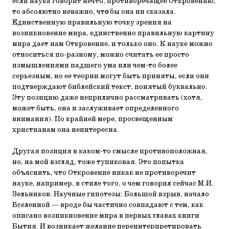
если наука говорит нечто, противоречащее Откровению,
то абсолютно неважно, чт
о
бы она ни сказала.
Единственную правильную точку зрения на
возникновение мира, единственно правильную картину
мира дает нам Откровение, и только оно. К науке можно
относиться по-разному, можно считать ее просто
измышлениями падшего ума или чем-то более
серьезным, но ее теории могут быть приняты, если они
подтверждают библейский текст, понятый буквально.
Эту позицию даже неприлично рассматривать (хотя,
может быть, она и заслуживает определенного
внимания). По крайней мере, просвещенным
христианам она неинтересна.
Другая позиция в каком-то смысле противоположная,
но, на мой взгляд, тоже тупиковая. Это попытка
объяснить, что Откровение никак не противоречит
науке, например, в стиле того, о чем говорил сейчас М.И.
Зельников. Научные гипотезы: Большой взрыв, начало
Вселенной — вроде бы частично совпадают с тем, как
описано возникновение мира в первых главах книги
Бытия. И возникает желание переинтерпретировать