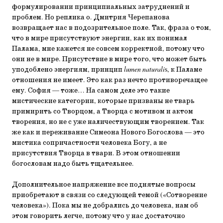
формулировании принципиальных затруднений и
проблем. Но реплика о. Дмитрия Черепанова
возвращает нас в подозрительное поле. Так, фраза о том,
что в мире присутствуют энергии, как их понимал
Палама, мне кажется не совсем корректной, потому что
они не в мире. Присутствие в мире того, что может быть
уподоблено энергиям, принцип
lumen naturali
s, к Паламе
отношения не имеет. Это как раз нечто противоречащее
ему. София — тоже… На самом деле это такие
мистические категории, которые призваны не тварь
примирить со Творцом, а Творца с мотивом и актом
творения, но не с уже наличествующим творением. Так
же как и переживание Симеона Нового Богослова — это
мистика сопричастности человека Богу, а не
присутствия Творца в твари. В этом отношении
богословам надо быть тщательнее.
Дополнительное напряжение все поднятые вопросы
приобретают в связи со следующей темой («Сотворение
человека»). Пока мы не добрались до человека, нам об
этом говорить легче, потому что у нас достаточно