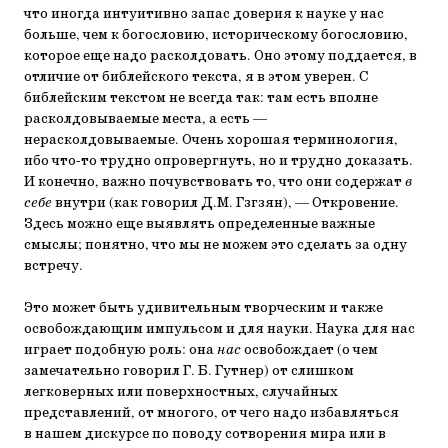
что иногда интуитивно запас доверия к науке у нас
больше, чем к богословию, историческому богословию,
которое еще надо расколдовать. Оно этому поддается, в
отличие от библейского текста, я в этом уверен. С
библейским текстом не всегда так: там есть вполне
расколдовываемые места, а есть —
нерасколдовываемые. Очень хорошая терминология,
ибо что-то трудно опровергнуть, но и трудно доказать.
И конечно, важно почувствовать то, что они содержат
в
себе
внутри (как говорил Д.М. Гзгзян), — Откровение.
Здесь можно еще выявлять определенные важные
смыслы; понятно, что мы не можем это сделать за одну
встречу.
Это может быть удивительным творческим и также
освобождающим импульсом и для науки. Наука для нас
играет подобную роль: она
нас
освобождает (о чем
замечательно говорил Г. Б. Гутнер) от слишком
легковерных или поверхностных, случайных
представлений, от многого, от чего надо избавляться
в нашем дискурсе по поводу сотворения мира или в