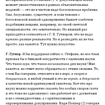
метафизической установки (т. е. допускающей некий
момент умопостижения в рамках объяснительных
моделей) — это не в чистом виде богословская проблема.
Она, безусловно, существует, и если человек с
богословской жилкой одновременно бывает озабочен
подобными вещами, например, по своей светской
специальности, это замечательно. Но лишний раз
приходится согласиться с Г. Б. Гутнером, что не надо
путать
разные реальности. Но и разводить их не так
просто, как кажется. Тут нужно искусство.
Г. Гутнер.
Я бы поддержал сейчас о. Стефана, но все-таки
призвал бы к б
о
льшей аккуратности с оценками науки.
Что такое
вера
, что такое
аксиоматика
для науки? Мне
кажется, не ст
о
ит легко обращаться с этими словами. То,
о чем Вы говорили, относится не к вере, а скорее к
допущениям
, и любой ученый в это не
верит
, а
допускает
в качестве некой критикуемой гипотезы. Вот что про
науку можно корректно сказать без особых споров (хотя
и это тоже не однозначно): она работает не с догматами
и не с очевидностями, а с критикуемыми и
опровержимыми допущениями. Карл Поппер [2] говорил