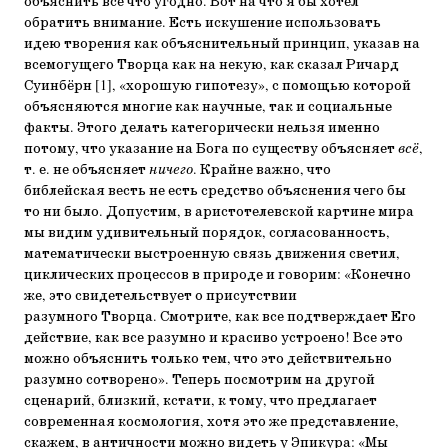
объяснить все что угодно. Вот на что я бы хотел
обратить внимание. Есть искушение использовать
идею творения как объяснительный принцип, указав на
всемогущего Творца как на некую, как сказал Ричард
Суинбёрн [1], «хорошую гипотезу», с помощью которой
объясняются многие как научные, так и социальные
факты. Этого делать категорически нельзя именно
потому, что указание на Бога по существу объясняет
всё
,
т. е. не объясняет
ничего
. Крайне важно, что
библейская весть не есть средство объяснения чего бы
то ни было. Допустим, в аристотелевской картине мира
мы видим удивительный порядок, согласованность,
математически выстроенную связь движения светил,
циклических процессов в природе и говорим: «Конечно
же, это свидетельствует о присутствии
разумного Творца. Смотрите, как все подтверждает Его
действие, как все разумно и красиво устроено! Все это
можно объяснить только тем, что это действительно
разумно сотворено». Теперь посмотрим на другой
сценарий, близкий, кстати, к тому, что предлагает
современная космология, хотя это же представление,
скажем, в античности можно видеть у Эпикура: «Мы