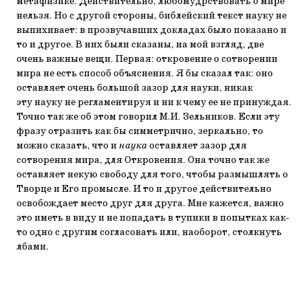
метафизике. Действительно, любомудрствовать о мире
нельзя. Но с другой стороны, библейский текст науку не
выпихивает: в прозвучавших докладах было показано и
то и другое. В них были сказаны, на мой взгляд, две
очень важные вещи. Первая: откровение о сотворении
мира не есть способ объяснения. Я бы сказал так: оно
оставляет очень большой зазор для науки, никак
эту науку не регламентируя и ни к чему ее не принуждая.
Точно так же об этом говорил М.И. Зельников. Если эту
фразу отразить как бы симметрично, зеркально, то
можно сказать, что и
наука
оставляет зазор для
сотворения мира, для Откровения. Она точно так же
оставляет некую свободу для того, чтобы размышлять о
Творце и Его промысле. И то и другое действительно
освобождает место друг для друга. Мне кажется, важно
это иметь в виду и не попадать в тупики в попытках как-
то одно с другим согласовать или, наоборот, столкнуть
лбами.