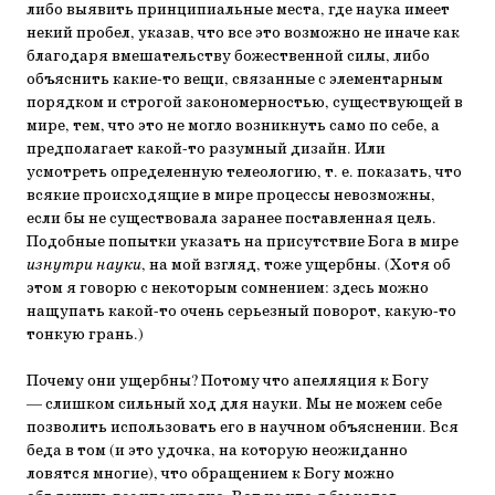
либо выявить принципиальные места, где наука имеет
некий пробел, указав, что все это возможно не иначе как
благодаря вмешательству божественной силы, либо
объяснить какие-то вещи, связанные с элементарным
порядком и строгой закономерностью, существующей в
мире, тем, что это не могло возникнуть само по себе, а
предполагает какой-то разумный дизайн. Или
усмотреть определенную телеологию, т. е. показать, что
всякие происходящие в мире процессы невозможны,
если бы не существовала заранее поставленная цель.
Подобные попытки указать на присутствие Бога в мире
изнутри науки
, на мой взгляд, тоже ущербны. (Хотя об
этом я говорю с некоторым сомнением: здесь можно
нащупать какой-то очень серьезный поворот, какую-то
тонкую грань.)
Почему они ущербны? Потому что апелляция к Богу
— слишком сильный ход для науки. Мы не можем себе
позволить использовать его в научном объяснении. Вся
беда в том (и это удочка, на которую неожиданно
ловятся многие), что обращением к Богу можно