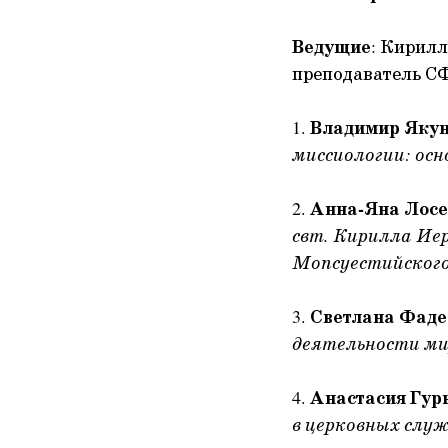
Ведущие
: Кирил
преподаватель 
1.
Владимир Яку
миссиологии: ос
2.
Анна-Яна Лос
свт. Кирилла Иер
Мопсуестийског
3.
Светлана Фаде
деятельности м
4.
Анастасия Гур
в церковных служ