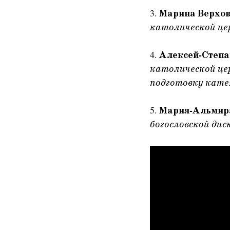
3.
Марина Верхов
католической цер
4.
Алексей-Степ
католической це
подготовку кат
5.
Мария-Альмир
богословской дис