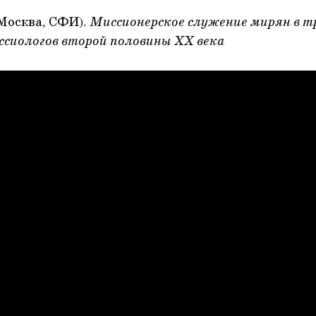
Москва, СФИ).
Миссионерское служение мирян в т
ссиологов второй половины ХХ века