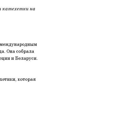
и катехетки на
с международным
да. Она собрала
еции и Беларуси.
хетики, которая