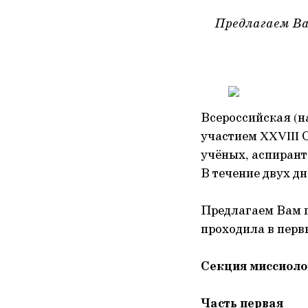
Предлагаем Ва
Всероссийская (
участием XXVIII С
учёных, аспирант
В течение двух д
Предлагаем Вам п
проходила в перв
Секция миссиоло
Часть первая