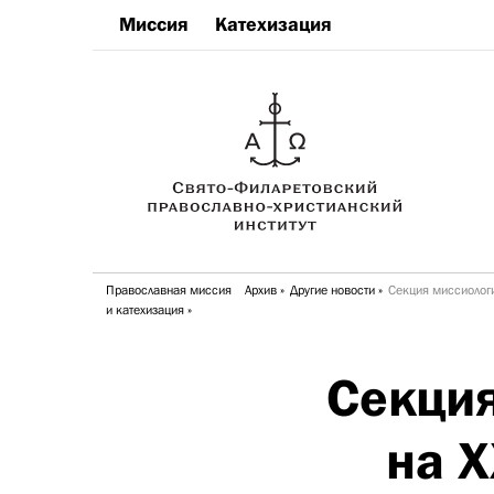
Миссия
Катехизация
Православная миссия
Архив
Другие новости
Секция миссиологии
и катехизация
Секция
на X