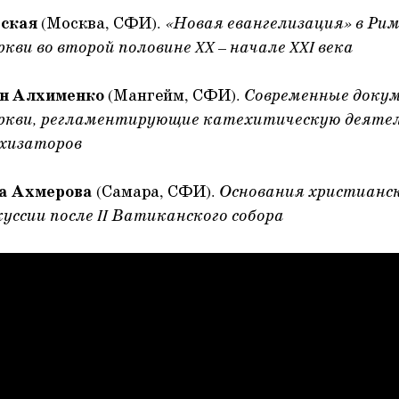
ская
(Москва, СФИ).
«Новая евангелизация» в Рим
кви во второй половине XX – начале XXI века
ан Алхименко
(Мангейм, СФИ).
Современные доку
ркви, регламентирующие катехитическую деятел
ехизаторов
а Ахмерова
(Самара, СФИ).
Основания христианск
куссии после II Ватиканского собора