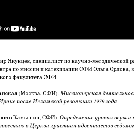
ир Якунцев, специалист по научно-методической р
нтра по миссии и катехизации СФИ Ольга Орлова, 
ского факультета СФИ
анская
(Москва, СФИ).
Миссионерская деятельнос
Иране после Исламской революции 1979 года
енко
(Камышин, СФИ).
Определение уровня веры и 
аговестию в Церкви христиан адвентистов седьмо