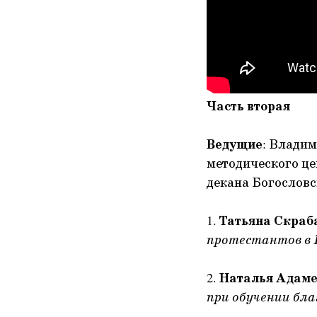
Часть вторая
Ведущие
: Владим
методического це
декана Богослов
1.
Татьяна Скраб
протестантов в 
2.
Наталья Адам
при обучении бл