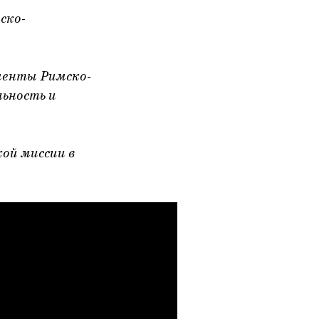
ско-
менты Римско-
ьность и
ой миссии в