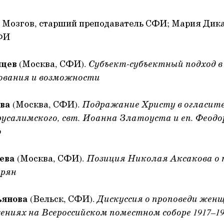
л Мозгов, старший преподаватель СФИ; Мария Дик
СФИ
нцев
(Москва, СФИ).
Субъект-субъектный подход в
нования и возможности
ева
(Москва, СФИ).
Подражание Христу в огласит
усалимского, свт. Иоанна Златоуста и еп. Феодо
о
ева
(Москва, СФИ).
Позиция Николая Аксакова о 
ирян
ьянова
(Вельск, СФИ).
Дискуссия о проповеди женщ
ениях на Всероссийском поместном соборе 1917–19