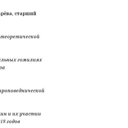
арёва, старший
 теоретической
ельных гомилиях
ра
проповеднической
ин и их участии
18 годов