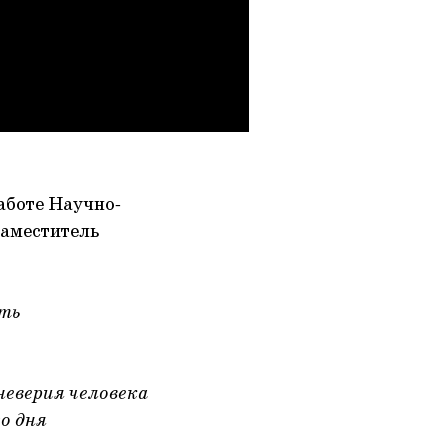
аботе Научно-
заместитель
ть
неверия человека
го дня