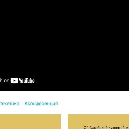
техетика
#конференция
Об Алтайской духовной м