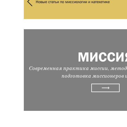
Новые статьи по миссиологии и катехетике
МИССИ
Современная практика миссии, метод
подготовка миссионеров 
⟶