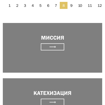
1
2
3
4
5
6
7
8
9
10
11
12
МИССИЯ
⟶
КАТЕХИЗАЦИЯ
⟶