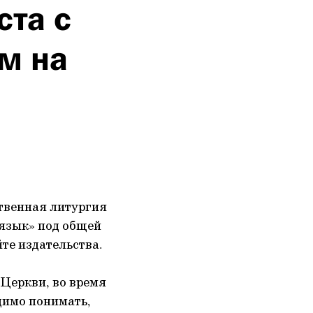
ста с
м на
твенная литургия
 язык» под общей
те издательства.
Церкви, во время
димо понимать,