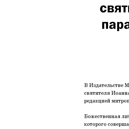
свят
пар
В Издательстве М
святителя Иоанна
редакцией митроп
Божественная ли
которого соверша