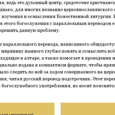
ия, ведь это духовный центр, средоточие христианс
днако, для многих незнание церковнославянского 
 изучения и осмысления Божественной литургии. 
 этого богослужения с параллельным переводом е
зрешить данную проблему.
е параллельного перевода, написанного общедост
 мирянину намного глубже понять и осмыслить всё
сходящее в алтаре, а также помогает в проведении
циально издана в компактном формате, чтобы прям
ло следить по ней за ходом совершаемого на цер
ия, читая русский перевод-подстрочник. Этот пере
 богослужебного употребления, но носит поясните
диция святоотеческой