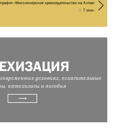
графия «Миссионерское храмоздательство на Алтае»
7 мин.
ТЕХИЗАЦИЯ
современных условиях, огласительные
ы, катехизисы и пособия
⟶