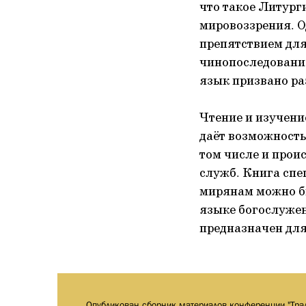
что такое Литург
мировоззрения. О
препятствием для
чинопоследования
язык призвано ра
Чтение и изучени
даёт возможность
том числе и прои
служб. Книга спе
мирянам можно бы
языке богослужен
предназначен для
Опубликован сборник материалов конференции "Тра