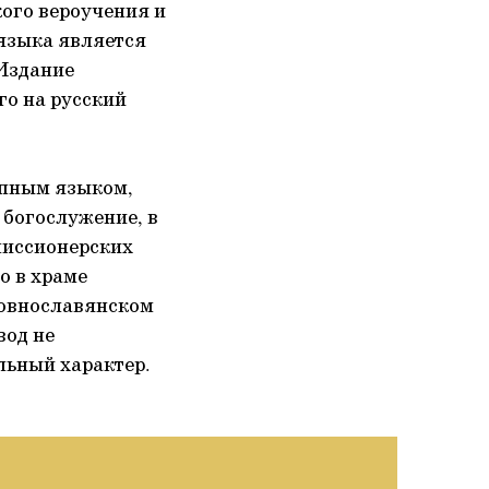
кого вероучения и
языка является
Издание
го на русский
упным языком,
 богослужение, в
 миссионерских
о в храме
ковнославянском
вод не
льный характер.