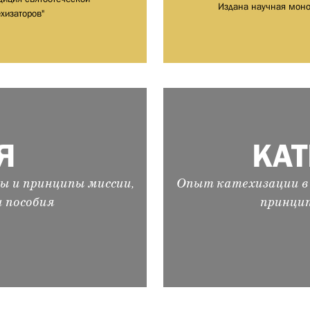
Издана научная моно
хизаторов"
Я
КА
ы и принципы миссии,
Опыт катехизации в 
и пособия
принцип