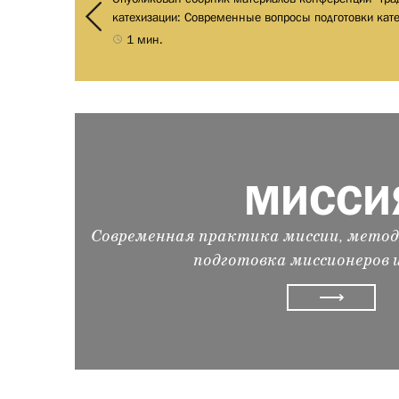
катехизации: Современные вопросы подготовки кате
1 мин.
МИССИ
Современная практика миссии, метод
подготовка миссионеров 
⟶