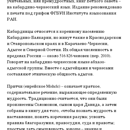
учительных, или премудростных, книг Ветхого Завета –
на кабардино-черкесский язык. Издание рекомендовано
к печати под грифом ФГБУН Института языкознания
РАН.
Кабардинцы относятся к коренному населению
Кабардино-Балкарии, но живут также в Краснодарском
и Ставропольском краях и в Карачаево-Черкесии,
Адыгее и Северной Осетии. Их общая численность в
пределах России — около 516 826 человек (пер. 2010).
Говорят на кабардино-черкесском языке абхазо-
адыгской группы. Вместе с адыгейцами и черкесами
составляют этническую общность адыгов.
Притчи (еврейское Mishele) – означает краткое,
содержательное речение, выражающее определенную
мудрость. Традиционно считается, что они были
произнесены Соломоном, сыном царя Давида, а затем
собраны в книгу для того, «чтобы познать мудрость и
наставление, понять изречения разума; усвоить
правила благоразумия, правосудия, суда и правоты;
простым дать смышленость, юноше – знание и