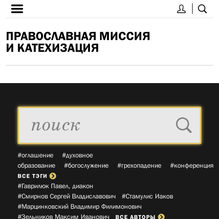
ПРАВОСЛАВНАЯ МИССИЯ
И КАТЕХИЗАЦИЯ
#оглашение
#духовное
образование
#богослужение
#грехопадение
#конференция
ВСЕ ТЭГИ
#Гаврилюк Павел, диакон­
#Смирнов Сергей Владиславович­
#Стамулис Иаков­
#Марцинковский Владимир Филимонович­
#Зельников Максим Иванович­
ВСЕ АВТОРЫ