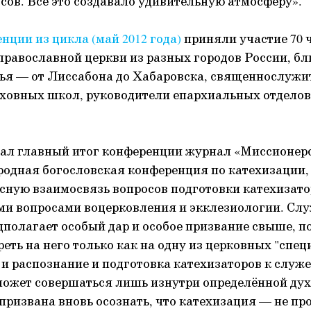
сов. Всё это создавало удивительную атмосферу».
нции из цикла (май 2012 года)
приняли участие 70 ч
православной церкви из разных городов России, бл
ья — от Лиссабона до Хабаровска, священнослужи
ховных школ, руководители епархиальных отделов
ал главный итог конференции журнал «Миссионерс
одная богословская конференция по катехизации,
сную взаимосвязь вопросов подготовки катехизато
и вопросами воцерковления и экклезиологии. Сл
дполагает особый дар и особое призвание свыше, п
еть на него только как на одну из церковных "спец
 и распознание и подготовка катехизаторов к служ
может совершаться лишь изнутри определённой дух
призвана вновь осознать, что катехизация — не про