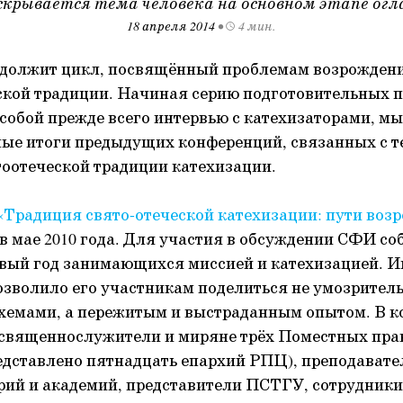
скрывается тема человека на основном этапе ог
18 апреля 2014
•
4 мин.
должит цикл, посвящённый проблемам возрождени
ской традиции. Начиная серию подготовительных 
обой прежде всего интервью с катехизаторами, мы
ые итоги предыдущих конференций, связанных с 
оотеческой традиции катехизации.
«Традиция свято-отеческой катехизации: пути воз
в мае 2010 года. Для участия в обсуждении СФИ со
рвый год занимающихся миссией и катехизацией. И
озволило его участникам поделиться не умозрите
схемами, а пережитым и выстраданным опытом. В 
 священнослужители и миряне трёх Поместных пр
едставлено пятнадцать епархий РПЦ), преподавате
ий и академий, представители ПСТГУ, сотрудники