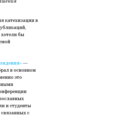
лашения
я катехизации в
публикаций,
 хотели бы
темой
рождения»
—
брал в основном
менно это
льными
конференции
авославных
ли и студенты
 связанных с