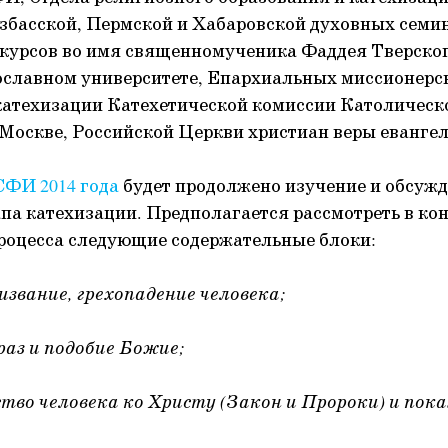
збасской, Пермской и Хабаровской духовных семи
курсов во имя священномученика Фаддея Тверско
славном университете, Епархиальных миссионерск
катехизации Катехетической комиссии Католическ
Москве, Российской Церкви христиан веры евангел
СФИ 2014 года
будет продолжено изучение и обсуж
апа катехизации. Предполагается рассмотреть в ко
роцесса следующие содержательные блоки:
извание, грехопадение человека;
раз и подобие Божие;
во человека ко Христу (Закон и Пророки) и пока