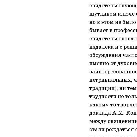
свидетельствующи
шутливом ключе 
но в этом не было
бывает в професс
свидетельствовал
издалека и с реш
обсуждения часто
именно от духовн
заинтересованнос
нетривиальных, ч
традиции), ни те
трудности не тол
какому-то творче
доклада А.М. Коп
между священника
стали рождаться