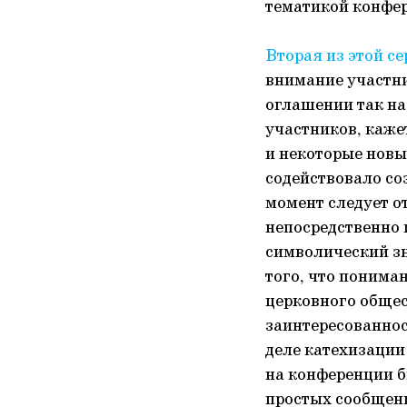
тематикой конфе
Вторая из этой с
внимание участни
оглашении так на
участников, каже
и некоторые новы
содействовало с
момент следует о
непосредственно 
символический зн
того, что понима
церковного общест
заинтересованнос
деле катехизации
на конференции б
простых сообщен