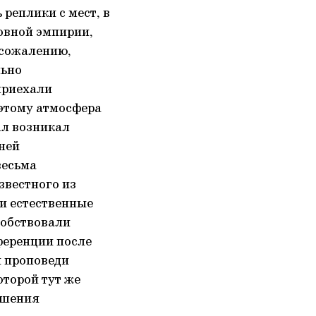
реплики с мест, в
овной эмпирии,
к сожалению,
льно
приехали
оэтому атмосфера
ал возникал
ней
весьма
звестного из
ти естественные
собствовали
ференции после
й проповеди
торой тут же
ешения