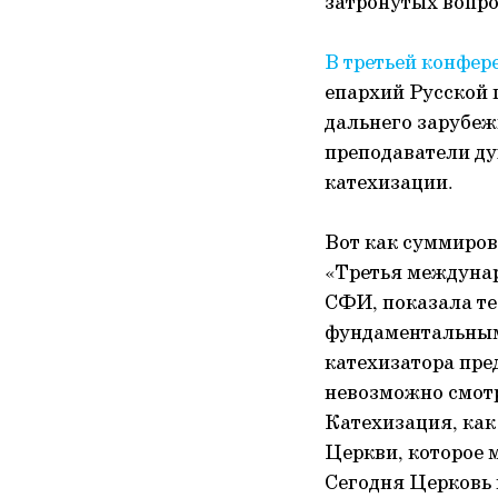
затронутых вопро
В третьей конфере
епархий Русской 
дальнего зарубеж
преподаватели ду
катехизации.
Вот как суммиров
«Третья междунар
СФИ, показала те
фундаментальным
катехизатора пре
невозможно смотр
Катехизация, как
Церкви, которое 
Сегодня Церковь 