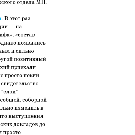
ского отдела МП.
а
. В этот раз
ции — на
ифа», «состав
 однако появились
ным и сильно
ругой позитивный
рхий приехали
е просто некий
 свидетельство
 "слои"
всеобщей, соборной
ально изменить в
 что выступления
ских докладов до
и просто