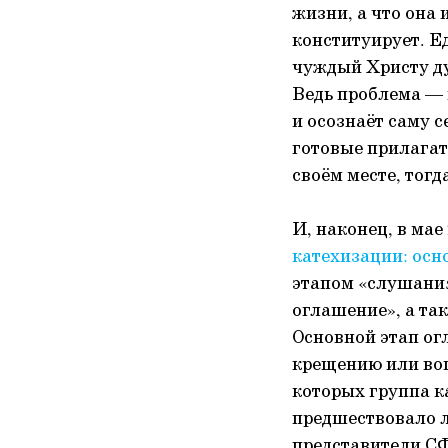
жизни, а что она
конституирует. Е
чуждый Христу ду
Ведь проблема — н
и осознаёт саму с
готовые прилагат
своём месте, тогд
И, наконец, в ма
катехизации: осн
этапом «слушания
оглашение», а та
Основной этап ог
крещению или воц
которых группа к
предшествовало л
представители СФ