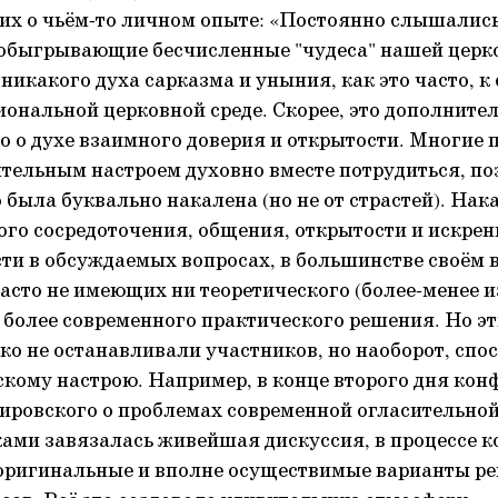
х о чьём-то личном опыте: «Постоянно слышались 
обыгрывающие бесчисленные "чудеса" нашей церк
 никакого духа сарказма и уныния, как это часто, 
иональной церковной среде. Скорее, это дополните
о о духе взаимного доверия и открытости. Многие 
ительным настроем духовно вместе потрудиться, п
 была буквально накалена (но не от страстей). Нак
ого сосредоточения, общения, открытости и искрен
ти в обсуждаемых вопросах, в большинстве своём 
асто не имеющих ни теоретического (более-менее и
м более современного практического решения. Но э
ько не останавливали участников, но наоборот, спо
скому настрою. Например, в конце второго дня кон
ировского о проблемах современной огласительно
ми завязалась живейшая дискуссия, в процессе ко
 оригинальные и вполне осуществимые варианты р