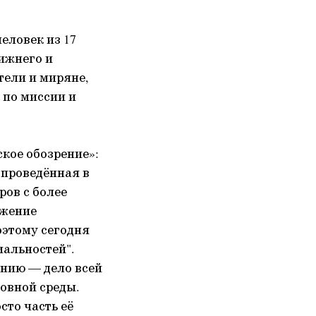
еловек из 17
ижнего и
тели и миряне,
 по миссии и
кое обозрение»:
 проведённая в
ров с более
ужение
оэтому сегодня
иальностей".
ению — дело всей
овной среды.
сто часть её