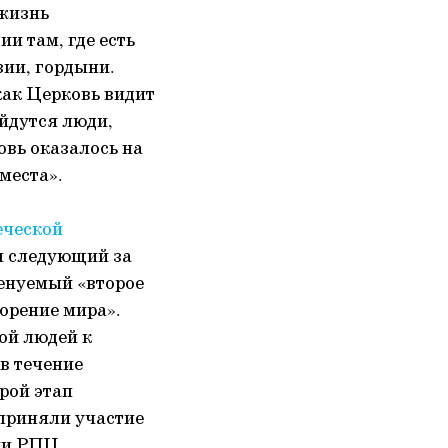
 жизнь
и там, где есть
зии, гордыни.
как Церковь видит
айдутся люди,
овь оказалось на
 места».
еческой
л следующий за
менуемый «второе
ворение мира».
ой людей к
в течение
рой этап
 приняли участие
ии РПЦ,