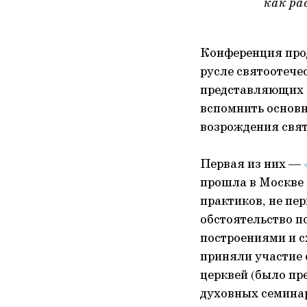
как ра
Конференция про
русле святоотече
представляющих с
вспомнить основн
возрождения свят
Первая из них —
прошла в Москве 
практиков, не пе
обстоятельство п
построениями и 
приняли участие
церквей (было пр
духовных семинар