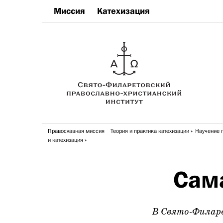
Миссия
Катехизация
Православная миссия
Теория и практика катехизации
Научение 
и катехизация
Сама
В Свято-Филаре