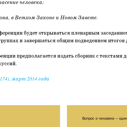
пасение человека;
она, в Ветхом Законе и Новом Завете.
ференции будет открываться пленарным заседание
группах и завершаться общим подведением итогов 
енции предполагается издать сборник с текстами д
куссий.
74), март 2014 года
Вопрос о человеке — оди