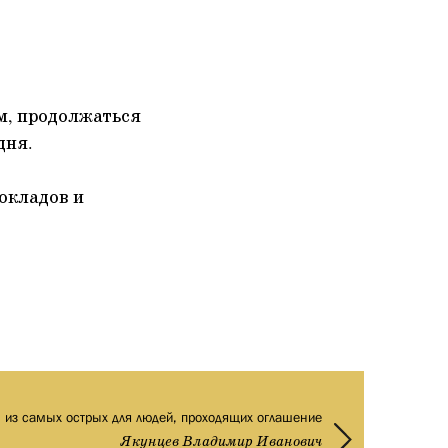
м, продолжаться
дня.
окладов и
н из самых острых для людей, проходящих оглашение
Якунцев Владимир Иванович