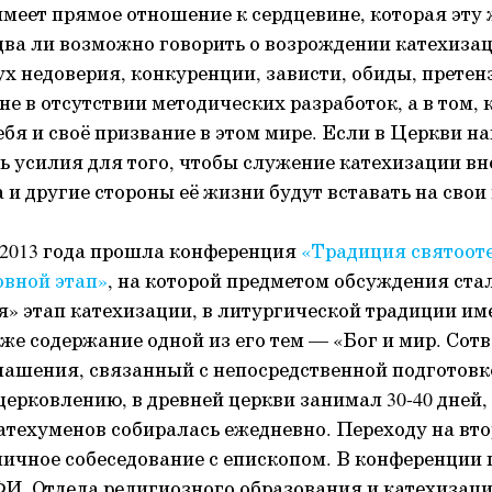
 имеет прямое отношение к сердцевине, которая эту
два ли возможно говорить о возрождении катехизаци
х недоверия, конкуренции, зависти, обиды, претен
е в отсутствии методических разработок, а в том, 
ебя и своё призвание в этом мире. Если в Церкви н
ь усилия для того, чтобы служение катехизации вн
а и другие стороны её жизни будут вставать на свои
е 2013 года прошла конференция
«Традиция святоот
овной этап»
, на которой предметом обсуждения ста
» этап катехизации, в литургической традиции и
кже содержание одной из его тем — «Бог и мир. Сот
лашения, связанный с непосредственной подготовк
ерковлению, в древней церкви занимал 30-40 дней, 
атехуменов собиралась ежедневно. Переходу на вто
ичное собеседование с епископом. В конференции
И, Отдела религиозного образования и катехизац