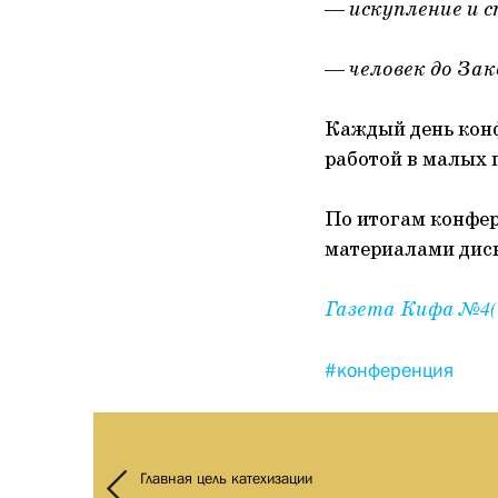
—
искупление и с
—
человек до Зак
Каждый день кон
работой в малых 
По итогам конфер
материалами дис
Газета Кифа №4(1
#конференция
Главная цель катехизации