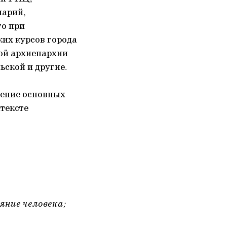
нарий,
го при
их курсов города
ой архиепархии
ьской и другие.
дение основных
нтексте
яние человека;