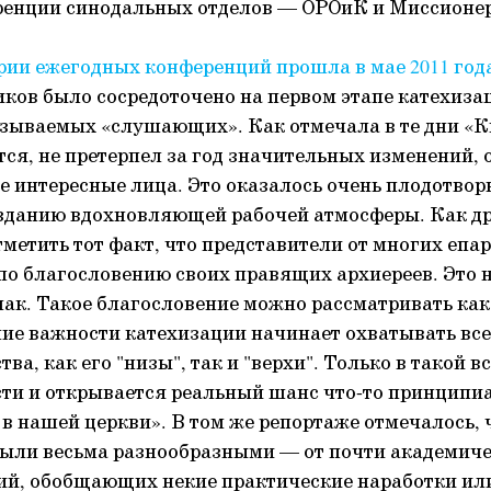
ренции синодальных отделов — ОРОиК и Миссионер
ерии ежегодных конференций прошла в мае 2011 год
ков было сосредоточено на первом этапе катехиза
зываемых «слушающих». Как отмечала в те дни «К
тся, не претерпел за год значительных изменений,
е интересные лица. Это оказалось очень плодотвор
озданию вдохновляющей рабочей атмосферы. Как д
тметить тот факт, что представители от многих епа
по благословению своих правящих архиереев. Это н
ак. Такое благословение можно рассматривать как
ние важности катехизации начинает охватывать все
ва, как его "низы", так и "верхи". Только в такой 
ти и открывается реальный шанс что-то принципи
 в нашей церкви». В том же репортаже отмечалось,
ыли весьма разнообразными — от почти академиче
ий, обобщающих некие практические наработки ил