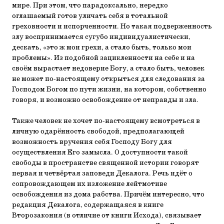
мире. При этом, что парадоксально, нередко
оглашаемый готов уличать себя в тотальной
греховности и испорченности. Но такая подверженность
злу воспринимается сугубо индивидуалистически,
дескать, «это ж мои грехи, а стало быть, только мои
проблемы». Из подобной зацикленности на себе и на
своём вырастает недоверие Богу, а стало быть, человек
не может по-настоящему открыться для следования за
Господом Богом по пути жизни, на котором, собственно
говоря, и возможно освобождение от неправды и зла.
Также человек не хочет по-настоящему всмотреться в
личную одарённость свободой, предполагающей
возможность вручения себя Господу Богу для
осуществления Его замысла. О доступности такой
свободы в пространстве священной истории говорят
первая и четвёртая заповеди Декалога. Речь идёт о
сопровождающем их изложение лейтмотиве
освобождения из дома рабства. Причём интересно, что
редакция Декалога, содержащаяся в книге
Второзакония (в отличие от книги Исхода), связывает