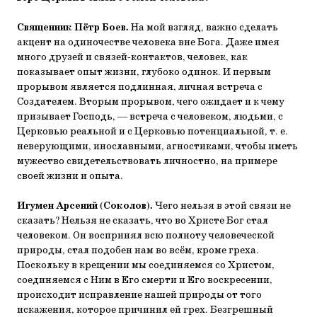
Священник Пётр Боев.
На мой взгляд, важно сделать
акцент на одиночестве человека вне Бога. Даже имея
много друзей и связей-контактов, человек, как
показывает опыт жизни, глубоко одинок. И первым
прорывом является подлинная, личная встреча с
Создателем. Вторым прорывом, чего ожидает и к чему
призывает Господь, — встреча с человеком, людьми, с
Церковью реальной и с Церковью потенциальной, т. е.
неверующими, инославными, агностиками, чтобы иметь
мужество свидетельствовать личностно, на примере
своей жизни и опыта.
Игумен Арсений (Соколов).
Чего нельзя в этой связи не
сказать? Нельзя не сказать, что во Христе Бог стал
человеком. Он воспринял всю полноту человеческой
природы, стал подобен нам во всём, кроме греха.
Поскольку в крещении мы соединяемся со Христом,
соединяемся с Ним в Его смерти и Его воскресении,
происходит исправление нашей природы от того
искажения, которое причинил ей грех. Безгрешный