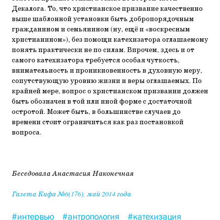
Декалога. То, что христианское призвание качественно
выше шаблонной установки быть добропорядочным
гражданином и семьянином (ну, ещё и «воскресным
христианином»), без помощи катехизатора оглашаемому
понять практически не по силам. Впрочем, здесь и от
самого катехизатора требуется особая чуткость,
внимательность и проникновенность в духовную меру,
сопутствующую уровню жизни и веры оглашаемых. По
крайней мере, вопрос о христианском призвании должен
быть обозначен в той или иной форме с достаточной
остротой. Может быть, в большинстве случаев до
времени ст
о
ит ограничиться как раз постановкой
вопроса.
Беседовала Анастасия Наконечная
Газета Кифа №6(176), май 2014 года
#интервью
#антропология
#катехизация