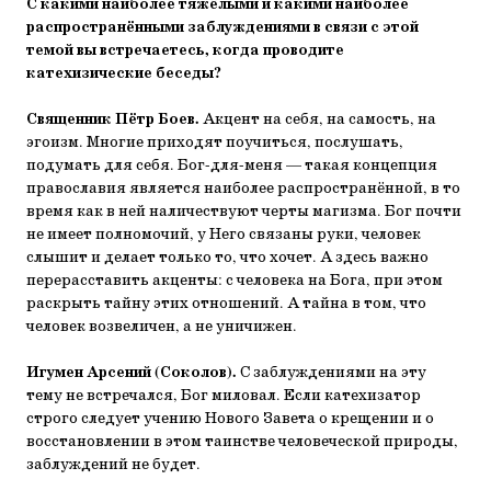
С какими наиболее тяжёлыми и какими наиболее
распространёнными заблуждениями в связи с этой
темой вы встречаетесь, когда проводите
катехизические беседы?
Священник Пётр Боев.
Акцент на себя, на самость, на
эгоизм. Многие приходят поучиться, послушать,
подумать для себя. Бог-для-меня — такая концепция
православия является наиболее распространённой, в то
время как в ней наличествуют черты магизма. Бог почти
не имеет полномочий, у Него связаны руки, человек
слышит и делает только то, что хочет. А здесь важно
перерасставить акценты: с человека на Бога, при этом
раскрыть тайну этих отношений. А тайна в том, что
человек возвеличен, а не уничижен.
Игумен Арсений (Соколов).
С заблуждениями на эту
тему не встречался, Бог миловал. Если катехизатор
строго следует учению Нового Завета о крещении и о
восстановлении в этом таинстве человеческой природы,
заблуждений не будет.