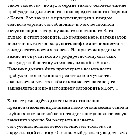
такое там есть»), но дух и сердце такого человека ещё не
пробуждены для личного и непосредственного общения
с Богом. Вот как раз о присутствующем в каждом
человеке «органе богообщения» и о его возможной
актуализации в сторону живого и истинного Бога,
думаю, и стоит говорить. По крайней мере, катехизатор
может попытаться разрушить миф об автономности и
самодостаточности человека. Но при этом предельно
важно не опуститься до трафаретно-популистских
рассуждений по типу «человеку плохо без Бога».
Человеку должна быть приоткрыта возможность
пробуждения подлинной религиозной чуткости:
оказывается, что-то в нём самом может наконец-то
зашевелиться и по-настоящему заговорить к Богу...
Если же речь идёт о длительном оглашении,
предполагающем вдумчивый поиск оглашаемым основ и
глубин христианской веры, то здесь антропологическую
тематику хорошо бы раскрыть в аспекте
богоустановленной ответственности человека за
окружающий его мир. Оглашаемый должен увидеть, что