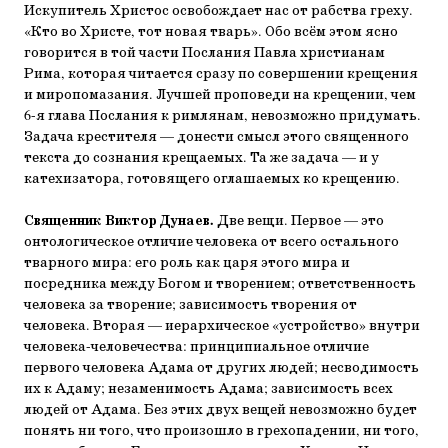
Искупитель Христос освобождает нас от рабства греху.
«Кто во Христе, тот новая тварь». Обо всём этом ясно
говорится в той части Послания Павла христианам
Рима, которая читается сразу по совершении крещения
и миропомазания. Лучшей проповеди на крещении, чем
6-я глава Послания к римлянам, невозможно придумать.
Задача крестителя — донести смысл этого священного
текста до сознания крещаемых. Та же задача — и у
катехизатора, готовящего оглашаемых ко крещению.
Священник Виктор Дунаев.
Две вещи. Первое — это
онтологическое отличие человека от всего остального
тварного мира: его роль как царя этого мира и
посредника между Богом и творением; ответственность
человека за творение; зависимость творения от
человека. Вторая — иерархическое «устройство» внутри
человека-человечества: принципиальное отличие
первого человека Адама от других людей; несводимость
их к Адаму; незаменимость Адама; зависимость всех
людей от Адама. Без этих двух вещей невозможно будет
понять ни того, что произошло в грехопадении, ни того,