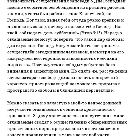
возможность осуществления заповеди о Дне Господнем
именно с событием освобождения из прежнего рабства:
«помни, что ты был рабом в земле Египетской, но
Господь, Бог твой, вывел тебя оттуда рукою крепкою и
мышцею высокою, потому и повелел тебе Господь, Бог
твой, соблюдать день субботний» (Втор 5:15). Нередко
оглашаемые не могут поверить, что такой дар свободы
для служения Господу Богу может быть воспринят и
осуществлён сегодняшним человеком, несмотря на его
кажущуюся всестороннюю зависимость от «стихий
мира сего». Поэтому тема свободы требует особого
внимания и акцентирования. Но опять же, рассуждения
катехизатора о свободе должны носить конкретный
характер, приоткрывающий возможность прорыва в
пространство свободы в ближайшей перспективе.
Можно сказать и о зачастую какой-то непреодолимой
нечуткости оглашаемых к тематике христианского
призвания. Задачу христианского присутствия в мире
оглашаемые сводят к осуществлению общерелигиозных
нравственных норм, предложенных в ветхозаветном
золотом правиле этики, а также во второй части