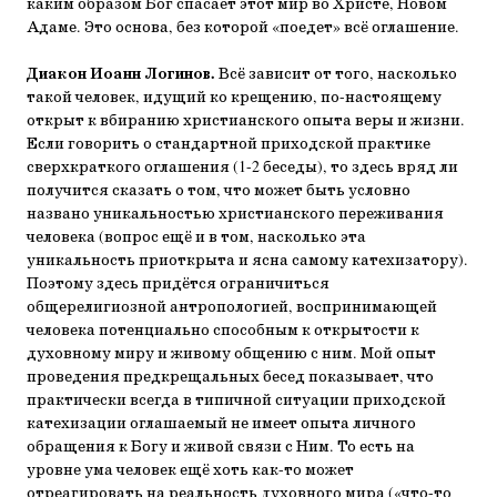
каким образом Бог спасает этот мир во Христе, Новом
Адаме. Это основа, без которой «поедет» всё оглашение.
Диакон Иоанн Логинов.
Всё зависит от того, насколько
такой человек, идущий ко крещению, по-настоящему
открыт к вбиранию христианского опыта веры и жизни.
Если говорить о стандартной приходской практике
сверхкраткого оглашения (1-2 беседы), то здесь вряд ли
получится сказать о том, что может быть условно
названо уникальностью христианского переживания
человека (вопрос ещё и в том, насколько эта
уникальность приоткрыта и ясна самому катехизатору).
Поэтому здесь придётся ограничиться
общерелигиозной антропологией, воспринимающей
человека потенциально способным к открытости к
духовному миру и живому общению с ним. Мой опыт
проведения предкрещальных бесед показывает, что
практически всегда в типичной ситуации приходской
катехизации оглашаемый не имеет опыта личного
обращения к Богу и живой связи с Ним. То есть на
уровне ума человек ещё хоть как-то может
отреагировать на реальность духовного мира («что-то