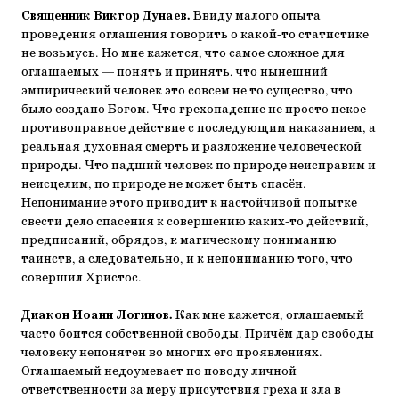
Священник Виктор Дунаев.
Ввиду малого опыта
проведения оглашения говорить о какой-то статистике
не возьмусь. Но мне кажется, что самое сложное для
оглашаемых — понять и принять, что нынешний
эмпирический человек это совсем не то существо, что
было создано Богом. Что грехопадение не просто некое
противоправное действие с последующим наказанием, а
реальная духовная смерть и разложение человеческой
природы. Что падший человек по природе неисправим и
неисцелим, по природе не может быть спасён.
Непонимание этого приводит к настойчивой попытке
свести дело спасения к совершению каких-то действий,
предписаний, обрядов, к магическому пониманию
таинств, а следовательно, и к непониманию того, что
совершил Христос.
Диакон Иоанн Логинов.
Как мне кажется, оглашаемый
часто боится собственной свободы. Причём дар свободы
человеку непонятен во многих его проявлениях.
Оглашаемый недоумевает по поводу личной
ответственности за меру присутствия греха и зла в