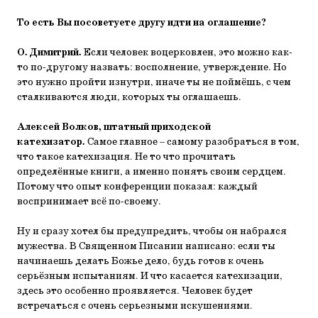
То есть Вы посоветуете другу идти на оглашение?
О. Димитрий.
Если человек воцерковлен, это можно как-
то по-другому назвать: восполнение, утверждение. Но
это нужно пройти изнутри, иначе ты не поймёшь, с чем
сталкиваются люди, которых ты оглашаешь.
Алексей Волков, штатный приходской
катехизатор.
Самое главное – самому разобраться в том,
что такое катехизация. Не то что прочитать
определённые книги, а именно понять своим сердцем.
Потому что опыт конференции показал: каждый
воспринимает всё по-своему.
Ну и сразу хотел бы предупредить, чтобы он набрался
мужества. В Священном Писании написано: если ты
начинаешь делать Божье дело, будь готов к очень
серьёзным испытаниям. И что касается катехизации,
здесь это особенно проявляется. Человек будет
встречаться с очень серьезными искушениями.