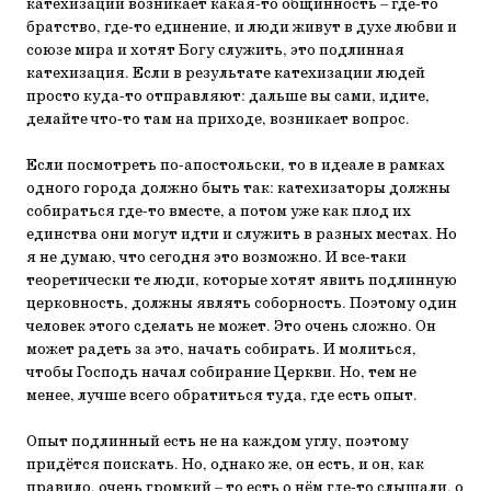
катехизации возникает какая-то общинность – где-то
братство, где-то единение, и люди живут в духе любви и
союзе мира и хотят Богу служить, это подлинная
катехизация. Если в результате катехизации людей
просто куда-то отправляют: дальше вы сами, идите,
делайте что-то там на приходе, возникает вопрос.
Если посмотреть по-апостольски, то в идеале в рамках
одного города должно быть так: катехизаторы должны
собираться где-то вместе, а потом уже как плод их
единства они могут идти и служить в разных местах. Но
я не думаю, что сегодня это возможно. И все-таки
теоретически те люди, которые хотят явить подлинную
церковность, должны являть соборность. Поэтому один
человек этого сделать не может. Это очень сложно. Он
может радеть за это, начать собирать. И молиться,
чтобы Господь начал собирание Церкви. Но, тем не
менее, лучше всего обратиться туда, где есть опыт.
Опыт подлинный есть не на каждом углу, поэтому
придётся поискать. Но, однако же, он есть, и он, как
правило, очень громкий – то есть о нём где-то слышали, о