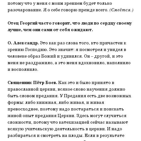
потому что у меня с моим зрением будет только
разочарование. Я о себе говорю прежде всего.
(Смеётся.)
Отец Георгий часто говорит, что люди по сердцу своему
лучше, чем они сами от себя ожидают.
О. Александр.
Это как раз слова того, кто причастен к
зрению Господню. Это значит: я посмотрел и увидел в
человеке образ Божий и удивился. Он – другой, и это
меня не раздражило, а это меня вдохновило, наполнило
и восполнило.
Священник Пётр Боев.
Как это и было принято в
православной церкви, всякое слово научения должно
быть словом предания. У Предания есть две возможных
формы: либо книжная, либо живая, и живая
превосходнее, поэтому надо постараться и поискать
живой опыт предания Церкви. Здесь могут случиться
сложности, потому что катехизацией сейчас называют
всякую учительскую деятельность в церкви. И надо
разбираться и смотреть на плоды. Если в результате