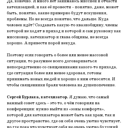
Да, конечно. Я много лет занимаюсь миссией и отчасти
катехизацией, и как её провести – понятно, даже, может
быть, понятно, какие примерно будут искушения,
проблемы. Но не всегда понятно, что дальше. Куда
человек идёт? Создавать какую-то квазиобщину, члены
которой не ходят в приход и которой я сам руковожу как
миссионер, катехизатор и глава общины, не всегда
хорошо. А привести порой некуда.
Поэтому если говорить о более или менее массовой
ситуации, то разумнее всего договариваться
непосредственно со священниками какого-то прихода,
где ситуация более или менее здоровая, готовы
принимать новых людей и хорошо к ним относятся. И
чтобы священники брали человека на душепопечение.
Сергей Бурлака, катехизатор.
Я думаю, что самый
важный совет здесь – это то, о чём говорили на
конференции: нужно выйти из «зоны комфорта»,
которой для катехизатора может быть как храм, так и
другое пространство, где он себя очень уютно чувствует,
но где пока что чувствует себя не очень уютно будущий