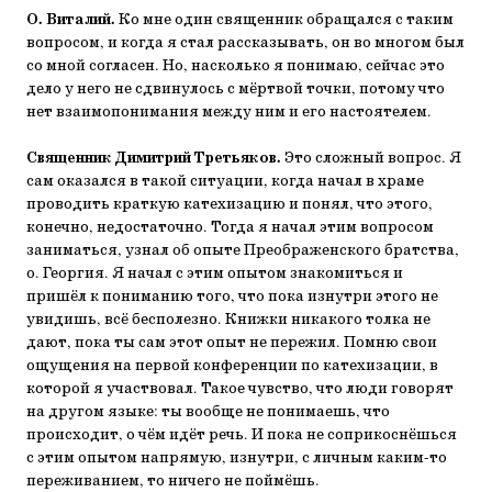
О. Виталий.
Ко мне один священник обращался с таким
вопросом, и когда я стал рассказывать, он во многом был
со мной согласен. Но, насколько я понимаю, сейчас это
дело у него не сдвинулось с мёртвой точки, потому что
нет взаимопонимания между ним и его настоятелем.
Священник Димитрий Третьяков.
Это сложный вопрос. Я
сам оказался в такой ситуации, когда начал в храме
проводить краткую катехизацию и понял, что этого,
конечно, недостаточно. Тогда я начал этим вопросом
заниматься, узнал об опыте Преображенского братства,
о. Георгия. Я начал с этим опытом знакомиться и
пришёл к пониманию того, что пока изнутри этого не
увидишь, всё бесполезно. Книжки никакого толка не
дают, пока ты сам этот опыт не пережил. Помню свои
ощущения на первой конференции по катехизации, в
которой я участвовал. Такое чувство, что люди говорят
на другом языке: ты вообще не понимаешь, что
происходит, о чём идёт речь. И пока не соприкоснёшься
с этим опытом напрямую, изнутри, с личным каким-то
переживанием, то ничего не поймёшь.