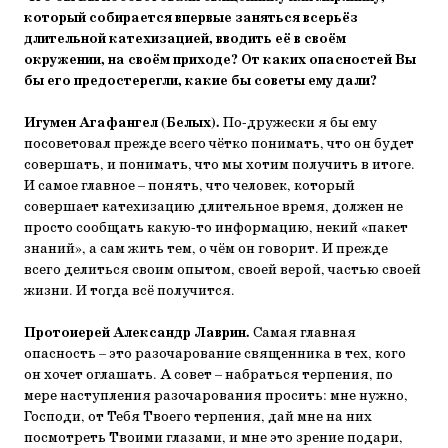
который собирается впервые заняться всерьёз
длительной катехизацией, вводить её в своём
окружении, на своём приходе? От каких опасностей Вы
бы его предостерегли, какие бы советы ему дали?
Игумен Агафангел (Белых).
По-дружески я бы ему
посоветовал прежде всего чётко понимать, что он будет
совершать, и понимать, что мы хотим получить в итоге.
И самое главное – понять, что человек, который
совершает катехизацию длительное время, должен не
просто сообщать какую-то информацию, некий «пакет
знаний», а сам жить тем, о чём он говорит. И прежде
всего делиться своим опытом, своей верой, частью своей
жизни. И тогда всё получится.
Протоиерей Александр Лаврин.
Самая главная
опасность – это разочарование священника в тех, кого
он хочет оглашать. А совет – набраться терпения, по
мере наступления разочарования просить: мне нужно,
Господи, от Тебя Твоего терпения, дай мне на них
посмотреть Твоими глазами, и мне это зрение подари,