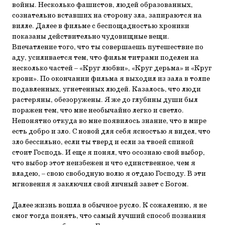
войны. Несколько фашистов, людей образованных,
сознательно вставших на сторону зла, запираются на
вилле. Далее в фильме с беспощадностью хроники
показаны действительно чудовищные вещи.
Впечатление того, что ты совершаешь путешествие по
аду, усиливается тем, что фильм титрами поделен на
несколько частей – «Круг любви», «Круг дерьма» и «Круг
крови». По окончании фильма я выходил из зала в толпе
подавленных, угнетенных людей. Казалось, что люди
растеряны, обезоружены. Я же до глубины души был
поражен тем, что мне необычайно легко и светло.
Непонятно откуда во мне появилось знание, что в мире
есть добро и зло. С новой для себя ясностью я видел, что
зло бессильно, если ты тверд и если за твоей спиной
стоит Господь. И еще я понял, что осознаю свой выбор,
что выбор этот неизбежен и что единственное, чем я
владею, – свою свободную волю я отдаю Господу. В эти
мгновения я заключил свой личный завет с Богом.
Далее жизнь вошла в обычное русло. К сожалению, я не
смог тогда понять, что самый лучший способ познания