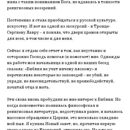
жила с таким пониманием Бога, не вдаваясь в тонкости
религиозных воззрений.
Постепенно я стала приобщаться к русской культуре,
искусству. И вот на одной из экскурсий – в Троице-
Сергиеву Лавру – я поняла, что двери храмов открыты
для всех, в том числе и для меня.
Сейчас я отдаю себе отчет в том, как неустанно и
осторожно Господь помогал (и помогает) мне. Однажды
на работе моя начальница в одной из наших бесед
сказала: «Библия не учит ничему плохому» и
перечислила некоторые из заповедей – не убий, не
укради, не лжесвидетельствуй, не прелюбодействуй,
почитай отца и мать.
Эти слова вновь пробудили во мне интерес к Библии. Но
когда повсеместно появилась философская и
религиозная литература, недоступная ранее, и началось
массовое обращение к Церкви, это несколько охладило
мой пыл. Я купила Новый завет, но, прочитав первую