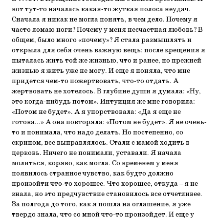
вот тут-то началась какая-то жуткая полоса неудач.
Сначала я никак не могла понять, в чем дело. Почему я
часто ломаю ноги? Почему у меня несчастная любовь? В
общем, было много «почему»? Я стала размышлять и
открыла для себя очень важную вещь: после крещения я
пыталась жить той же жизнью, что и ранее, но прежней
жизнью я жить уже не могу. И еще я поняла, что мне
придется чем-то пожертвовать, что-то отдать. А
жертвовать не хотелось. В глубине души я думала: «Ну,
это когда-нибудь потом». Интуиция же мне говорила:
«Потом не будет». А я упорствовала: «Да я еще не
готова...» А она повторяла: «Потом не будет». Я не очень-
то и понимала, что надо делать. Но постепенно, со
скрипом, все выправлялось. Стали с мамой ходить в
церковь. Ничего не понимали, уставали. Я начала
молиться, коряво, как могла. Со временем у меня
появилось странное чувство, как будто должно
произойти что-то хорошее. Что хорошее, откуда – я не
знала, но это предчувствие становилось все отчетливее.
За полгода до того, как я пошла на оглашение, я уже
твердо знала, что со мной что-то произойдет. И еще у