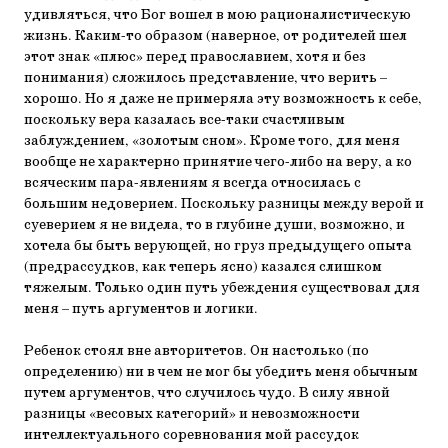
удивляться, что Бог вошел в мою рационалистическую
жизнь. Каким-то образом (наверное, от родителей шел
этот знак «плюс» перед православием, хотя и без
понимания) сложилось представление, что верить –
хорошо. Но я даже не примеряла эту возможность к себе,
поскольку вера казалась все-таки счастливым
заблуждением, «золотым сном». Кроме того, для меня
вообще не характерно принятие чего-либо на веру, а ко
всяческим пара-явлениям я всегда относилась с
большим недоверием. Поскольку разницы между верой и
суеверием я не видела, то в глубине души, возможно, и
хотела бы быть верующей, но груз предыдущего опыта
(предрассудков, как теперь ясно) казался слишком
тяжелым. Только один путь убеждения существовал для
меня – путь аргументов и логики.
Ребенок стоял вне авторитетов. Он настолько (по
определению) ни в чем не мог бы убедить меня обычным
путем аргументов, что случилось чудо. В силу явной
разницы «весовых категорий» и невозможности
интеллектуального соревнования мой рассудок