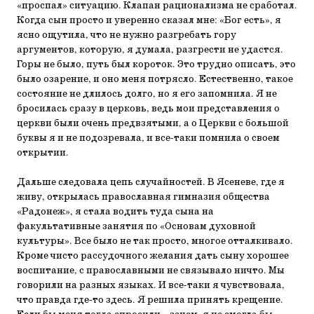
«проспал» ситуацию. Клапан рационализма не сработал.
Когда сын просто и уверенно сказал мне: «Бог есть», я
ясно ощутила, что не нужно разгребать гору
аргументов, которую, я думала, разгрести не удастся.
Горы не было, путь был короток. Это трудно описать, это
было озарение, и оно меня потрясло. Естественно, такое
состояние не длилось долго, но я его запомнила. Я не
бросилась сразу в церковь, ведь мои представления о
церкви были очень предвзятыми, а о Церкви с большой
буквы я и не подозревала, и все-таки помнила о своем
открытии.
Дальше следовала цепь случайностей. В Ясеневе, где я
живу, открылась православная гимназия общества
«Радонеж», я стала водить туда сына на
факультативные занятия по «Основам духовной
культуры». Все было не так просто, многое отталкивало.
Кроме чисто рассудочного желания дать сыну хорошее
воспитание, с православными не связывало ничто. Мы
говорили на разных языках. И все-таки я чувствовала,
что правда где-то здесь. Я решила принять крещение.