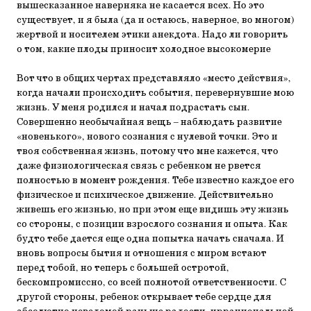
вышесказанное наверняка не касается всех. Но это
существует, и я была (да и остаюсь, наверное, во многом)
жертвой и носителем этики анекдота. Надо ли говорить
о том, какие плоды приносит холодное высокомерие
Вот что в общих чертах представляло «место действия»,
когда начали происходить события, перевернувшие мою
жизнь. У меня родился и начал подрастать сын.
Совершенно необычайная вещь – наблюдать развитие
«новенького», нового сознания с нулевой точки. Это и
твоя собственная жизнь, потому что мне кажется, что
даже физиологическая связь с ребенком не рвется
полностью в момент рождения. Тебе известно каждое его
физическое и психическое движение. Действительно
живешь его жизнью, но при этом еще видишь эту жизнь
со стороны, с позиции взрослого сознания и опыта. Как
будто тебе дается еще одна попытка начать сначала. И
вновь вопросы бытия и отношения с миром встают
перед тобой, но теперь с большей остротой,
бескомпромиссно, со всей полнотой ответственности. С
другой стороны, ребенок открывает тебе сердце для