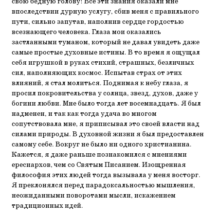
свою бедную голову! Все эти знания оказали мне
впоследствии дурную услугу, сбив меня с правильного
пути, сильно запутав, наполнив сердце гордостью
всезнающего человека. Глаза мои оказались
застланными туманом, который не давал увидеть даже
самые простые духовные истины. В то время я ощущал
себя игрушкой в руках стихий, страшных, безличных
сил, наполняющих космос. Испытав страх от этих
влияний, я стал молиться. Поднимая к небу глаза, я
просил покровительства у солнца, звезд, духов, даже у
богини любви. Мне было тогда лет восемнадцать. Я был
надменен, и так как тогда удача во многом
сопутствовала мне, я приписывал это своей власти над
силами природы. В духовной жизни я был предоставлен
самому себе. Вокруг не было ни одного христианина.
Кажется, я даже раньше познакомился с мнениями
ересиархов, чем со Святым Писанием. Изощренная
философия этих людей тогда вызывала у меня восторг.
Я преклонялся перед парадоксальностью мышления,
неожиданными поворотами мысли, искажением
традиционных идей.