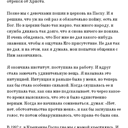
отрекся от Христа.
Позже мы с девочками пошли в церковь на Пасху. И я
решила, что уж на сей раз я обязательно пойму, есть ли
Бог. Но в церкви было так жарко, так много народу, и
служба длилась так долго, что я снова ничего не поняла.
И очень обиделась, что Бог мне не дал какого-нибудь
знамения, чтобы я ощутила Его присутствие. Не дал так
не дал, и на этом, как я думала, мои попытки общения с
Ним закончились.
Я окончила институт, поступила на работу. И вдруг
стала замечать удивительную вещь. Я называла это
интуицией. Интуиция и раньше была у меня, но теперь
как бы стала особенно сильной. Когда слушалась ее и
поступала так, как она мне подсказывает, то через какое-
то время выяснялось, что это и было единственно
верным. Когда же начинала сомневаться, думая: «Нет,
нет, обстоятельства против меня», и как бы заглушала ее
голос, то потом обнаруживалось, что права-то была она.
В 1992 г. в Крещение Господне мы с мамой крестились. И