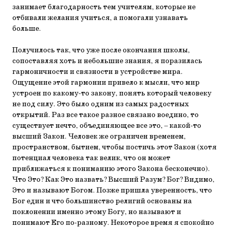
занимает благодарность тем учителям, которые не
отбивали желания учиться, а помогали узнавать
больше.
Получилось так, что уже после окончания школы,
сопоставляя хоть и небольшие знания, я поразилась
гармоничности и связности в устройстве мира.
Ощущение этой гармонии привело к мысли, что мир
устроен по какому-то закону, понять который человеку
не под силу. Это было одним из самых радостных
открытий. Раз все такое разное связано воедино, то
существует нечто, объединяющее все это, – какой-то
высший Закон. Человек же ограничен временем,
пространством, бытием, чтобы постичь этот Закон (хотя
потенциал человека так велик, что он может
приближаться к пониманию этого Закона бесконечно).
Что Это? Как Это назвать? Высший Разум? Бог? Видимо,
Это и называют Богом. Позже пришла уверенность, что
Бог един и что большинство религий основаны на
поклонении именно этому Богу, но называют и
понимают Его по-разному. Некоторое время я спокойно