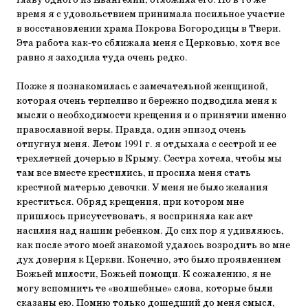
главу одного из Евангелий, отложила его. Но в то же
время я с удовольствием принимала посильное участие
в восстановлении храма Покрова Богородицы в Твери.
Эта работа как-то сближала меня с Церковью, хотя все
равно я заходила туда очень редко.
Позже я познакомилась с замечательной женщиной,
которая очень терпеливо и бережно подводила меня к
мысли о необходимости крещения и о принятии именно
православной веры. Правда, один эпизод очень
отпугнул меня. Летом 1991 г. я отдыхала с сестрой и ее
трехлетней дочерью в Крыму. Сестра хотела, чтобы мы
там все вместе крестились, и просила меня стать
крестной матерью девочки. У меня не было желания
креститься. Обряд крещения, при котором мне
пришлось присутствовать, я восприняла как акт
насилия над нашим ребенком. До сих пор я удивляюсь,
как после этого моей знакомой удалось возродить во мне
дух доверия к Церкви. Конечно, это было проявлением
Божьей милости, Божьей помощи. К сожалению, я не
могу вспомнить те «волшебные» слова, которые были
сказаны ею. Помню только дошедший до меня смысл,