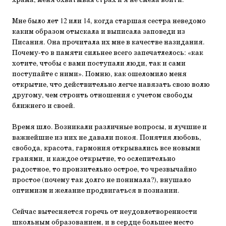
храма, меня охватывал страх и я не смела войти.
Мне было лет 12 или 14, когда старшая сестра неведомо
каким образом отыскала и выписала заповеди из
Писания. Она прочитала их мне в качестве назидания.
Почему-то в памяти сильнее всего запечатлелось: «как
хотите, чтобы с вами поступали люди, так и сами
поступайте с ними». Помню, как ошеломило меня
открытие, что действительно легче навязать свою волю
другому, чем строить отношения с учетом свободы
ближнего и своей.
Время шло. Возникали различные вопросы, и лучшие и
важнейшие из них не давали покоя. Понятия любовь,
свобода, красота, гармония открывались все новыми
гранями, и каждое открытие, то ослепительно
радостное, то пронзительно острое, то чрезвычайно
простое (почему так долго не понимала?), внушало
оптимизм и желание продвигаться в познании.
Сейчас вытесняется горечь от неудовлетворенности
школьным образованием, и в сердце большее место