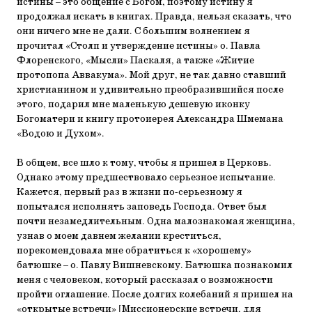
истины – это общение с Богом, поэтому истину я
продолжал искать в книгах. Правда, нельзя сказать, что
они ничего мне не дали. С большим волнением я
прочитал «Столп и утверждение истины» о. Павла
Флоренского, «Мысли» Паскаля, а также «Житие
протопопа Аввакума». Мой друг, не так давно ставший
христианином и удивительно преобразившийся после
этого, подарил мне маленькую дешевую иконку
Богоматери и книгу протоиерея Александра Шмемана
«Водою и Духом».
В общем, все шло к тому, чтобы я пришел в Церковь.
Однако этому предшествовало серьезное испытание.
Кажется, первый раз в жизни по-серьезному я
попытался исполнять заповедь Господа. Ответ был
почти незамедлительным. Одна малознакомая женщина,
узнав о моем давнем желании креститься,
порекомендовала мне обратиться к «хорошему»
батюшке – о. Павлу Вишневскому. Батюшка познакомил
меня с человеком, который рассказал о возможности
пройти оглашение. После долгих колебаний я пришел на
«открытые встречи» [Миссионерские встречи, для