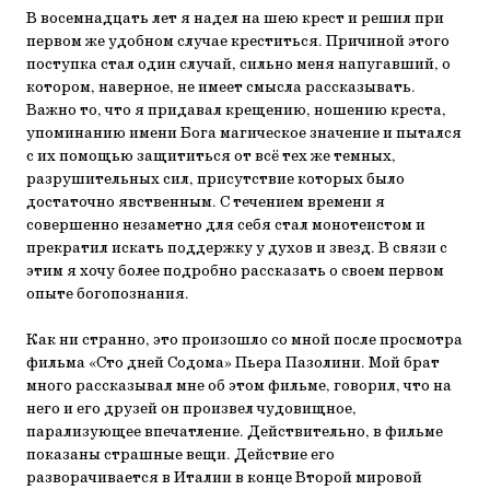
В восемнадцать лет я надел на шею крест и решил при
первом же удобном случае креститься. Причиной этого
поступка стал один случай, сильно меня напугавший, о
котором, наверное, не имеет смысла рассказывать.
Важно то, что я придавал крещению, ношению креста,
упоминанию имени Бога магическое значение и пытался
с их помощью защититься от всё тех же темных,
разрушительных сил, присутствие которых было
достаточно явственным. С течением времени я
совершенно незаметно для себя стал монотеистом и
прекратил искать поддержку у духов и звезд. В связи с
этим я хочу более подробно рассказать о своем первом
опыте богопознания.
Как ни странно, это произошло со мной после просмотра
фильма «Сто дней Содома» Пьера Пазолини. Мой брат
много рассказывал мне об этом фильме, говорил, что на
него и его друзей он произвел чудовищное,
парализующее впечатление. Действительно, в фильме
показаны страшные вещи. Действие его
разворачивается в Италии в конце Второй мировой