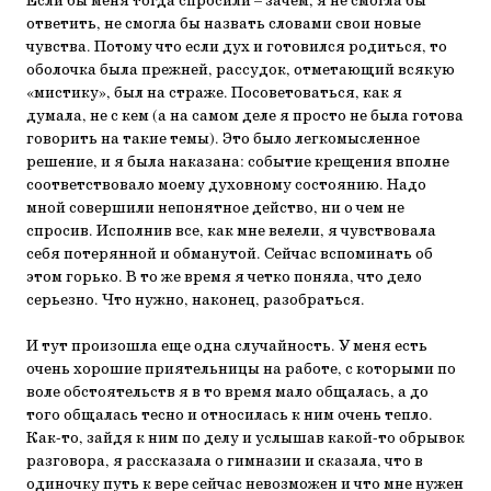
Если бы меня тогда спросили – зачем, я не смогла бы
ответить, не смогла бы назвать словами свои новые
чувства. Потому что если дух и готовился родиться, то
оболочка была прежней, рассудок, отметающий всякую
«мистику», был на страже. Посоветоваться, как я
думала, не с кем (а на самом деле я просто не была готова
говорить на такие темы). Это было легкомысленное
решение, и я была наказана: событие крещения вполне
соответствовало моему духовному состоянию. Надо
мной совершили непонятное действо, ни о чем не
спросив. Исполнив все, как мне велели, я чувствовала
себя потерянной и обманутой. Сейчас вспоминать об
этом горько. В то же время я четко поняла, что дело
серьезно. Что нужно, наконец, разобраться.
И тут произошла еще одна случайность. У меня есть
очень хорошие приятельницы на работе, с которыми по
воле обстоятельств я в то время мало общалась, а до
того общалась тесно и относилась к ним очень тепло.
Как-то, зайдя к ним по делу и услышав какой-то обрывок
разговора, я рассказала о гимназии и сказала, что в
одиночку путь к вере сейчас невозможен и что мне нужен