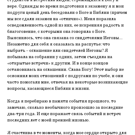
студентов я встретила людей, стремящихся к Богу и
вере. Однажды во время подготовки к экзамену я и мои
подруги целый день беседовали о Боге и Библии (причем
мы все сдали экзамен на «отлично»). Меня поразила
осведомленность одной из них, ее искренняя радость и
благоговение, с которыми она говорила о Боге.
Выяснилось, что она связана со свидетелями Иеговы...
Незаметно для себя я оказалась на распутье: что
выбрать – оглашение или свидетелей Иеговы? Я
побывала на собрании у одних, затем съездила на
«открытые встречи» к другим. И в конце концов
остановилась на оглашении. Слава Богу! Этот выбор не
осложнил моих отношений с подругами по учебе, и они
часто помогали мне, отвечая на некоторые возникающие
вопросы, касающиеся Библии и жизни.
Когда я перебираю в памяти события прошлого, то
замечаю, сколько необычного произошло за последние
два-три года. И еще поражает связь событий и встреч
последних лет с моей прежней жизнью.
Я счастлива в те моменты, когда мое сердце открыто для