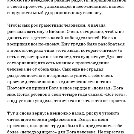
абсолютно неведомой раньше радости, иррациональной
в своей простоте, удивляющей и необъяснимой, нанося
сокрушительный удар привычному скепсису.
Чтобы сын рос грамотным человеком, я начала
рассказывать ему о Библии. Очень осторожно, чтобы не
давить его с детства какой-либо идеологией. Но сын
воспринял все по-своему. Ему трудно было разобраться
в моих оговорках типа «есть люди, которые считают (а
есть и те, которые не считают), что существует Дух, все
сотворивший; что есть мнение о происхождении
человека не от обезьяны». Сын еще не страдал
раздвоенностью и не привык глушить в себе очень
простое детское знание о единственности истины.
Поэтому он принял Бога в свое сердце и «показал» Бога
мне. Когда ребенок в свои четыре года сказал: «Бог есть»,
я вдруг ясно увидела, что это так и есть и что все просто.
Тут я снова вернусь немножко назад, рискуя утомить
читающего своими рефлексиями. Глядя на меня
прежнюю, наверное, трудно было бы представить себе
более «неподходящего» для Бога человека. Не перестаю