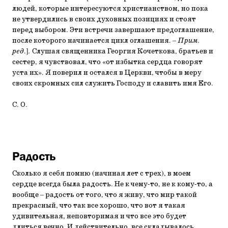
людей, которые интересуются христианством, но пока
не утвердились в своих духовных позициях и стоят
перед выбором. Эти встречи завершают предоглашение,
после которого начинается цикл оглашения. –
Прим.
ред
.]
.
Слушая священника Георгия Кочеткова, братьев и
сестер, я чувствовал, что «от избытка сердца говорят
уста их». Я поверил и остался в Церкви, чтобы в меру
своих скромных сил служить Господу и славить имя Его.
С. О.
Радость
Сколько я себя помню (начиная лет с трех), в моем
сердце всегда была радость. Не к чему-то, не к кому-то, а
вообще – радость от того, что я живу, что мир такой
прекрасный, что так все хорошо, что вот я такая
удивительная, неповторимая и что все это будет
длиться вечно. И действительно, все складывалось