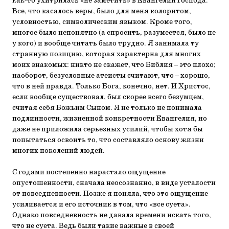
как-то ухитрилась «не заметить» в Евангелии Господа.
Все, что касалось веры, было для меня колоритом,
условностью, символическим языком. Кроме того,
многое было непонятно (а спросить, разумеется, было не
у кого) и вообще читать было трудно. Я занимала ту
странную позицию, которая характерна для многих
моих знакомых: никто не скажет, что Библия – это плохо;
наоборот, безусловные атеисты считают, что – хорошо,
что в ней правда. Только Бога, конечно, нет. И Христос,
если вообще существовал, был скорее всего безумцем,
считая себя Божьим Сыном. Я не только не понимала
подлинности, жизненной конкретности Евангелия, но
даже не приложила серьезных усилий, чтобы хотя бы
попытаться освоить то, что составляло основу жизни
многих поколений людей.
С годами постепенно нарастало ощущение
опустошенности, сначала неосознанно, в виде усталости
от повседневности. Позже я поняла, что это ощущение
усиливается и его источник в том, что «все суета».
Однако повседневность не давала времени искать того,
что не суета. Ведь были такие важные в своей