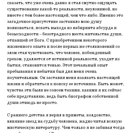
сказать, что уже очень давно я стал смутно ощущать
существование какой-то реальности, неуловимой, но
вместе с тем более настоящей, чем что-либо. Именно это
загадочное присутствие заставило мою душу
волноваться, искать выхода из лабиринта абсурда и
безысходности – безотрадного места жительства души,
отпавшей от Бога. С приобретением некоторого
жизненного опыта и после первых же столкновений со
злом стал чувствовать, что человек, побежденный
грехом, удаляется от истинной реальности, уходит из
бытия, становится тенью. Этот печальный опыт
пребывания в небытии был для меня очень
поучительным. Он заставил меня взалкать настоящей
жизни и обратиться к поиску ее источника. Быть может,
чувства эти были не совсем такими, какими я их сейчас
себе представляю, ведь быть биографом собственной
души отнюдь не просто.
С раннего детства я верил в приметы, колдовство,
влияние звезд на судьбу человека, жадно читал всякую
мистическую литературу. Чем только я не забивал тогда