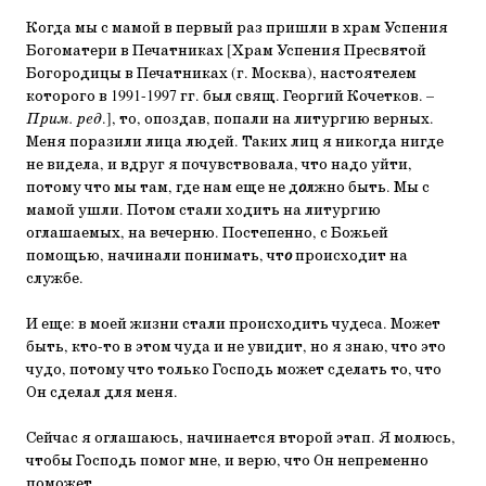
Когда мы с мамой в первый раз пришли в храм Успения
Богоматери в Печатниках [Храм Успения Пресвятой
Богородицы в Печатниках (г. Москва), настоятелем
которого в 1991-1997 гг. был свящ. Георгий Кочетков. –
Прим. ред
.], то, опоздав, попали на литургию верных.
Меня поразили лица людей. Таких лиц я никогда нигде
не видела, и вдруг я почувствовала, что надо уйти,
потому что мы там, где нам еще не д
о
лжно быть. Мы с
мамой ушли. Потом стали ходить на литургию
оглашаемых, на вечерню. Постепенно, с Божьей
помощью, начинали понимать, чт
о
происходит на
службе.
И еще: в моей жизни стали происходить чудеса. Может
быть, кто-то в этом чуда и не увидит, но я знаю, что это
чудо, потому что только Господь может сделать то, что
Он сделал для меня.
Сейчас я оглашаюсь, начинается второй этап. Я молюсь,
чтобы Господь помог мне, и верю, что Он непременно
поможет.