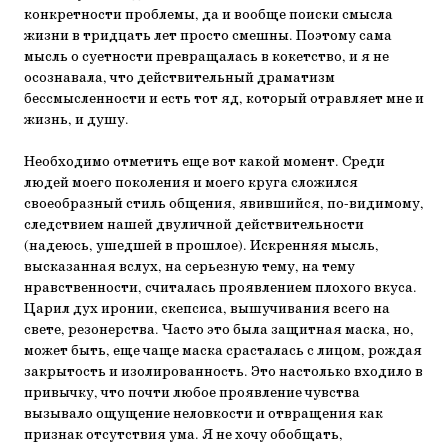
конкретности проблемы, да и вообще поиски смысла
жизни в тридцать лет просто смешны. Поэтому сама
мысль о суетности превращалась в кокетство, и я не
осознавала, что действительный драматизм
бессмысленности и есть тот яд, который отравляет мне и
жизнь, и душу.
Необходимо отметить еще вот какой момент. Среди
людей моего поколения и моего круга сложился
своеобразный стиль общения, явившийся, по-видимому,
следствием нашей двуличной действительности
(надеюсь, ушедшей в прошлое). Искренняя мысль,
высказанная вслух, на серьезную тему, на тему
нравственности, считалась проявлением плохого вкуса.
Царил дух иронии, скепсиса, вышучивания всего на
свете, резонерства. Часто это была защитная маска, но,
может быть, еще чаще маска срасталась с лицом, рождая
закрытость и изолированность. Это настолько входило в
привычку, что почти любое проявление чувства
вызывало ощущение неловкости и отвращения как
признак отсутствия ума. Я не хочу обобщать,