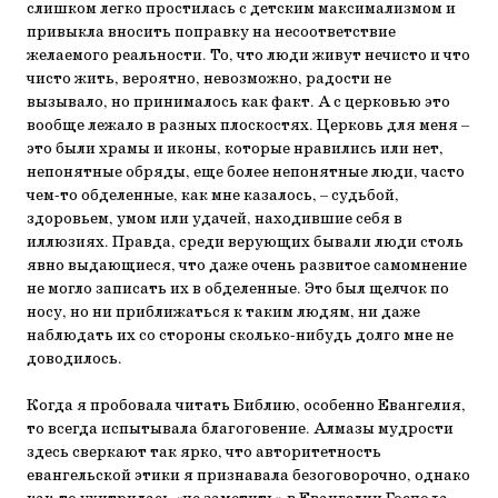
слишком легко простилась с детским максимализмом и
привыкла вносить поправку на несоответствие
желаемого реальности. То, что люди живут нечисто и что
чисто жить, вероятно, невозможно, радости не
вызывало, но принималось как факт. А с церковью это
вообще лежало в разных плоскостях. Церковь для меня –
это были храмы и иконы, которые нравились или нет,
непонятные обряды, еще более непонятные люди, часто
чем-то обделенные, как мне казалось, – судьбой,
здоровьем, умом или удачей, находившие себя в
иллюзиях. Правда, среди верующих бывали люди столь
явно выдающиеся, что даже очень развитое самомнение
не могло записать их в обделенные. Это был щелчок по
носу, но ни приближаться к таким людям, ни даже
наблюдать их со стороны сколько-нибудь долго мне не
доводилось.
Когда я пробовала читать Библию, особенно Евангелия,
то всегда испытывала благоговение. Алмазы мудрости
здесь сверкают так ярко, что авторитетность
евангельской этики я признавала безоговорочно, однако