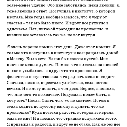
более-менее удачно. Обо мне заботились, меня любили. Я
тоже любила в ответ. Поступила в институт, о котором
мечтала. Мне тогда вообще казалось, что я умру от
счастья – так его было много. И вдруг все рухнуло в
одночасье. Нет, никакой трагедии не произошло, и
внешне все оставалось так же, но вот внутри...
Я очень хорошо помню этот день. Даже этот момент. Я
только что поступила в институт и возвращалась домой,
в Москву. Было лето. Вагон был совсем пустой. Мне
никто не мешал думать. Помню, что я лежала на нижней
полке и улыбалась, и вдруг что-то произошло. Я
физически почувствовала, что радость меня покидает.
Сначала, помню, перестала улыбаться, села, потом
встала. И не могу понять, в чем дело. Вернее, я поняла,
что мне чего-то не хватает. Подумала: может быть, я
хочу есть? Поела. Опять чего-то не хватает. Потом я
стала ходить по пустому вагону и думать: что же
произошло? Куда исчезла радость, которая все время
была во мне? И я помню, что страшно испугалась этого.
Я привыкла к радости, и вдруг ее не стало. Как же без нее