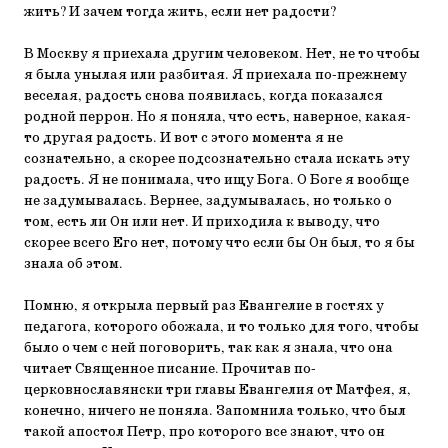
жить? И зачем тогда жить, если нет радости?
В Москву я приехала другим человеком. Нет, не то чтобы
я была унылая или разбитая. Я приехала по-прежнему
веселая, радость снова появилась, когда показался
родной перрон. Но я поняла, что есть, наверное, какая-
то другая радость. И вот с этого момента я не
сознательно, а скорее подсознательно стала искать эту
радость. Я не понимала, что ищу Бога. О Боге я вообще
не задумывалась. Вернее, задумывалась, но только о
том, есть ли Он или нет. И приходила к выводу, что
скорее всего Его нет, потому что если бы Он был, то я бы
знала об этом.
Помню, я открыла первый раз Евангелие в гостях у
педагога, которого обожала, и то только для того, чтобы
было о чем с ней поговорить, так как я знала, что она
читает Священное писание. Прочитав по-
церковнославянски три главы Евангелия от Матфея, я,
конечно, ничего не поняла. Запомнила только, что был
такой апостол Петр, про которого все знают, что он