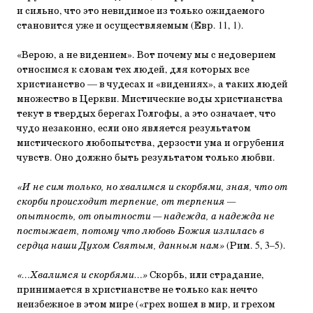
и сильно, что это невидимое из только ожидаемого
становится уже и осуществляемым (Евр. 11, 1).
«Верою, а не видением». Вот почему мы с недоверием
относимся к словам тех людей, для которых все
христианство — в чудесах и «видениях», а таких людей
множество в Церкви. Мистические воды христианства
текут в твердых берегах Голгофы, а это означает, что
чудо незаконно, если оно является результатом
мистического любопытства, дерзости ума и огрубения
чувств. Оно должно быть результатом только любви.
«И не сим только, но хвалимся и скорбями, зная, что от
скорби происходит терпение, от терпения —
опытность, от опытности — надежда, а надежда не
постыжает, потому что любовь Божия излилась в
сердца наши Духом Святым, данным нам»
(Рим. 5, 3–5).
«…Хвалимся и скорбями…»
Скорбь, или страдание,
принимается в христианстве не только как нечто
неизбежное в этом мире («грех вошел в мир, и грехом