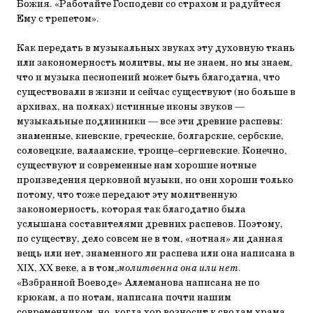
Божия. «Работайте Господеви со страхом и радуйтеся
Ему с трепетом».
Как передать в музыкальных звуках эту духовную ткань
или закономерность молитвы, мы не знаем, но мы знаем,
что и музыка песнопений может быть благодатна, что
существовали в жизни и сейчас существуют (но больше в
архивах, на полках) истинные иконы звуков —
музыкальные подлинники — все эти древние распевы:
знаменные, киевские, греческие, болгарские, сербские,
соловецкие, валаамские, троице–сергиевские. Конечно,
существуют и современные нам хорошие нотные
произведения церковной музыки, но они хороши только
потому, что тоже передают эту молитвенную
закономерность, которая так благодатно была
услышана составителями древних распевов. Поэтому,
по существу, дело совсем не в том, «нотная» ли данная
вещь или нет, знаменного ли распева или она написана в
XIX, XX веке, а в том,
молитвенна она или нет
.
«Взбранной Воеводе» Аллеманова написана не по
крюкам, а по нотам, написана почти нашим
современником, но, когда хор возносит к сводам храма