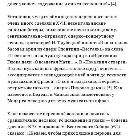
даже уловить содержание и смысл песнопений» [4].
Установив, что для обмирщения церковного пения
очень много сделали в XVIII веке итальянские
капельмейстеры, положившие начало «слащавому,
сентиментально–игривому, оперно–концертному
стилю», протоиерей Н. Трубецкой пишет: «Исполнялась
басовая ария из оперы Спонтини «Весталка» на слова
«Тебе поем», а на музыку хора жриц из «Ифигении»
Глюка пели «О всепетая Мати…». В «Покаяния отверзи»
Веделя музыкальная фраза: «но яко щедр, очисти»…
ассоциируется с совпадающей с ней почти до точности
музыкальной фразой: «О ком я воздыхаю, и страсть
открыть желаю» из… оперы «Пиковая дама»» [5]. Как
известно, и Ведель, и Чайковский заимствовали у
Моцарта мелодию для этих музыкальных фраз.
Если искажение церковной живописи началось
сравнительно недавно, то искажение музыки — болезнь
древняя. В 75–м правиле VI Вселенского Собора (692)
сказано: «Желаем, чтобы приходящие в церковь для