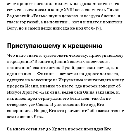
этот процесс изгнания молитвы из «дома молитвы», то
есть то, о чем писал в конце XVIII века святитель Тихон
Задонский: «Только шум в церквах, и воздуха биение, и
гласы гортаней, а не молитвы… хотя и мнятся молитися
Богу, но в самой вещи никогда не молятся» [9].
Приступающему к крещению
Что надо знать и чувствовать человеку, приступающему
к крещению? В книге «Деяний святых апостолов»,
написанной евангелистом Лукой, рассказывается, как
один из них — Филипп — встретил на дороге человека,
едущего на колеснице из Иерусалима и читающего книгу
пророка Исаии, именно то место, где пророк говорит об
Иисусе Христе: «Как овца, веден был Он на заклание, и,
как агнец пред стригущим его безгласен, так Он не
отверзает уст Своих. В уничижении Его суд Его
совершился. Но род Его кто разъяснит? ибо вземлется от
земли жизнь Его».
За много сотен лет до Христа пророк провидел Его