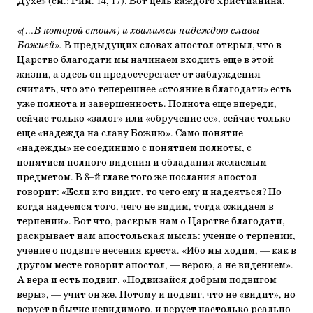
Духе» (см.: Рим. 14, 17). Вот цель каждого христианина.
«(…В которой стоим) и хвалимся надеждою славы
Божией».
В предыдущих словах апостол открыл, что в
Царство благодати мы начинаем входить еще в этой
жизни, а здесь он предостерегает от заблуждения
считать, что это теперешнее «стояние в благодати» есть
уже полнота и завершенность. Полнота еще впереди,
сейчас только «залог» или «обручение ее», сейчас только
еще «надежда на славу Божию». Само понятие
«надежды» не соединимо с понятием полноты, с
понятием полного видения и обладания желаемым
предметом. В 8–й главе того же послания апостол
говорит: «Если кто видит, то чего ему и надеяться? Но
когда надеемся того, чего не видим, тогда ожидаем в
терпении». Вот что, раскрыв нам о Царстве благодати,
раскрывает нам апостольская мысль: учение о терпении,
учение о подвиге несения креста. «Ибо мы ходим, — как в
другом месте говорит апостол, — верою, а не видением».
А вера и есть подвиг. «Подвизайся добрым подвигом
веры», — учит он же. Потому и подвиг, что не «видит», но
верует в бытие невидимого, и верует настолько реально