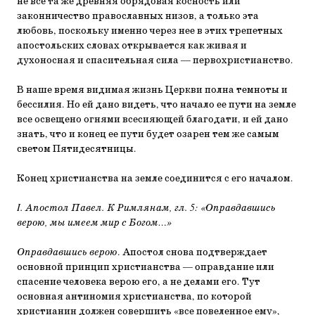
не все та же древняя обрядовая косность или
законничество православных низов, а только эта
любовь, поскольку именно через нее в этих трепетных
апостольских словах открывается как живая и
духоносная и спасительная сила — первохристианство.
В наше время видимая жизнь Церкви полна темноты и
бессилия. Но ей дано видеть, что начало ее пути на земле
все освещено огнями всесияющей благодати, и ей дано
знать, что и конец ее пути будет озарен тем же самым
светом Пятидесятницы.
Конец христианства на земле соединится с его началом.
I. Апостол Павел. К Римлянам, гл. 5: «Оправдавшись
верою, мы имеем мир с Богом…»
Оправдавшись верою
. Апостол снова подтверждает
основной принцип христианства — оправдание или
спасение человека верою его, а не делами его. Тут
основная антиномия христианства, по которой
христианин должен совершить «все повеленное ему»,