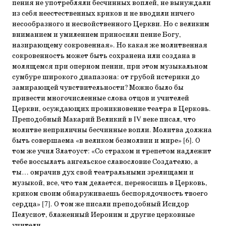
пения не употребляли бесчинных воплей, не вынуждали
из себя неестественных криков и не вводили ничего
несообразного и несвойственного Церкви. Но с великим
вниманием и умилением приносили пение Богу,
назирающему сокровенная». Но какая же молитвенная
сокровенность может быть сохранена или создана в
молящемся при оперном пении, при этом музыкальном
сумбуре широкого диапазона: от грубой истерики до
замирающей чувствительности? Можно было бы
привести многочисленные слова отцов и учителей
Церкви, осуждающих проникновение театра в Церковь.
Преподобный Макарий Великий в IV веке писал, что
молитве неприличны бесчинные вопли. Молитва должна
быть совершаема «в великом безмолвии и мире» [6]. О
том же учил Златоуст: «Со страхом и трепетом надлежит
тебе воссылать ангельское славословие Создателю, а
ты… омрачив дух свой театральными зрелищами и
музыкой, все, что там делается, переносишь в Церковь,
криком своим обнаруживаешь беспорядочность твоего
сердца» [7]. О том же писали преподобный Исидор
Пелусиот, блаженный Иероним и другие церковные
учители.