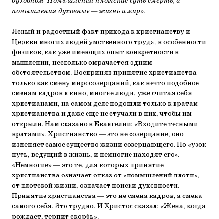
духовном. Помышления плотские суть смерть, а
помышления духовные — жизнь и мир».
Ясный и радостный факт прихода к христианству и
Церкви многих людей умственного труда, в особенности
физиков, как уже имеющих опыт конкретности в
мышлении, несколько омрачается одним
обстоятельством. Восприняв принятие христианства
только как смену миросозерцаний, как нечто подобное
сменам кадров в кино, многие люди, уже считая себя
христианами, на самом деле подошли только к вратам
христианства и даже еще не стучали в них, чтобы им
открыли. Нам сказано в Евангелии: «Входите тесными
вратами». Христианство — это не созерцание, оно
изменяет самое существо жизни созерцающего. Но «узок
путь, ведущий в жизнь, и немногие находят его».
«Немногие» — это те, для которых принятие
христианства означает отказ от «помышлений плоти»,
от плотской жизни, означает поиски духовности.
Принятие христианства — это не смена кадров, а смена
самого себя. Это трудно. И Христос сказал: «Жена, когда
рождает, терпит скорбь».