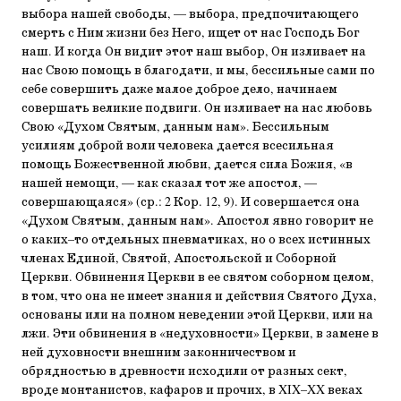
выбора нашей свободы, — выбора, предпочитающего
смерть с Ним жизни без Него, ищет от нас Господь Бог
наш. И когда Он видит этот наш выбор, Он изливает на
нас Свою помощь в благодати, и мы, бессильные сами по
себе совершить даже малое доброе дело, начинаем
совершать великие подвиги. Он изливает на нас любовь
Свою «Духом Святым, данным нам». Бессильным
усилиям доброй воли человека дается всесильная
помощь Божественной любви, дается сила Божия, «в
нашей немощи, — как сказал тот же апостол, —
совершающаяся» (ср.: 2 Кор. 12, 9). И совершается она
«Духом Святым, данным нам». Апостол явно говорит не
о каких–то отдельных пневматиках, но о всех истинных
членах Единой, Святой, Апостольской и Соборной
Церкви. Обвинения Церкви в ее святом соборном целом,
в том, что она не имеет знания и действия Святого Духа,
основаны или на полном неведении этой Церкви, или на
лжи. Эти обвинения в «недуховности» Церкви, в замене в
ней духовности внешним законничеством и
обрядностью в древности исходили от разных сект,
вроде монтанистов, кафаров и прочих, в XIX–XX веках