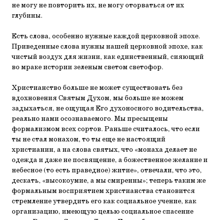
не могу не повторить их, не могу оторваться от их
глубины.
Есть слова, особенно нужные каждой церковной эпохе.
Приведенные слова нужны нашей церковной эпохе, как
чистый воздух для жизни, как единственный, сияющий
во мраке истории зеленым светом светофор.
Христианство больше не может существовать без
вдохновения Святым Духом, мы больше не можем
задыхаться, не ощущая Его духоносного водительства,
реально нами осознаваемого. Мы пресыщены
формализмом всех сортов. Раньше считалось, что если
ты не стал монахом, то ты еще не настоящий
христианин, а на слова святых, что «монаха делает не
одежда и даже не посвящение, а божественное желание и
небесное (то есть праведное) житие», отвечали, что это,
дескать, «высокоумие, а мы смиренны»; теперь таким же
формальным восприятием христианства становится
стремление утвердить его как социальное учение, как
организацию, имеющую целью социальное спасение