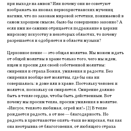
при выходе на амвон? Или почему они не советуют
изображать на иконах первохристианских мучениц
нагими, что по законам мировой эстетики, понимаемой в
самом хорошем смысле, было бы совершенно законно? А
если ими же самими отрицается подражание в церкви
мирскому искусству в некоторых областях, то почему
разрешается и одобряется в области музыки?
Церковное пение — это общая молитва. Мы можем ждать
от общей молитвы в храме только того, чего мы ждем,
ищем и просим для своей собственной молитвы:
смирения и страха Божия, умиления и радости. Без
смирения вообще нет молитвы, где бы она ни
совершалась: в доме или в храме. Постольку человек и
молится, поскольку он смиряется. Смирение должно
быть в тепле сердца, чтобы быть действенным. Вот
почему мы просим тепла, просим умиления в молитве.
«Иисусе, теплото любимая, огрей мя!» [2] В тепле
рождается радость, а от нее — благодарность. Но
радость в христианстве опять–таки не мирская, так как
она неотрывна от благоговения, от любящего страха