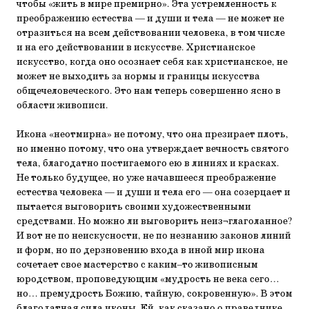
чтобы «жить в мире премирно». Эта устремленность к
преображению естества — и души и тела — не может не
отразиться на всем действовании человека, в том числе
и на его действовании в искусстве. Христианское
искусство, когда оно осознает себя как христианское, не
может не выходить за нормы и границы искусства
общечеловеческого. Это нам теперь совершенно ясно в
области живописи.
Икона «неотмирна» не потому, что она презирает плоть,
но именно потому, что она утверждает вечность святого
тела, благодатно постигаемого ею в линиях и красках.
Не только будущее, но уже начавшееся преображение
естества человека — и души и тела его — она созерцает и
пытается выговорить своими художественными
средствами. Но можно ли выговорить неиз¬глаголанное?
И вот не по неискусности, не по незнанию законов линий
и форм, но по дерзновению входа в иной мир икона
сочетает свое мастерство с каким–то живописным
юродством, проповедующим «мудрость не века сего…
но… премудрость Божию, тайную, сокровенную». В этом
благодатная сила иконы. Ей, как сказано о праведнике,