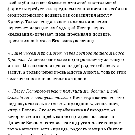
всей глубины и всеобъемлемости этой апостольской
формулы требует как предпосылки принятия на себя и в
себя голгофского подвига как сораспятия Иисусу
Христу. Только тогда в святых словах апостола
перестает мерещиться будущий Лютер, страх
«неделания» исчезает, и мы, пребывая в подвиге,
прославляем Бога за Его великую истину.
«(…Мы имеем мир с Богом) через Господа нашего Иисуса
Христа».
Апостол еще более подчеркивает ту же самую
мысль. Мы спасаемся ценою не добродетелей своих и
заслуг, а только через кровь Иисуса Христа, только этой
божественной и непостижимой ценой.
«…Через Которого верою и получили мы доступ к той
благодати, в которой стоим…»
Вот открывается то, что
подразумевалось в словах «оправдание», «спасение»,
«мир с Богом». Это есть пребывание в благодати, «в
которой стоим», пребывание еще здесь, на земле, в
Царстве Божием, которое, как в другом месте говорит
тот же апостол, есть «правда, радость и мир во Святом