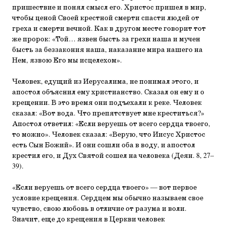
пришествие и понял смысл его. Христос пришел в мир,
чтобы ценой Своей крестной смерти спасти людей от
греха и смерти вечной. Как в другом месте говорит тот
же пророк: «Той… язвен бысть за грехи наша и мучен
бысть за беззакония наша, наказание мира нашего на
Нем, язвою Его мы исцелехом».
Человек, едущий из Иерусалима, не понимал этого, и
апостол объяснил ему христианство. Сказал он ему и о
крещении. В это время они подъехали к реке. Человек
сказал: «Вот вода. Что препятствует мне креститься?»
Апостол ответил: «Если веруешь от всего сердца твоего,
то можно». Человек сказал: «Верую, что Иисус Христос
есть Сын Божий». И они сошли оба в воду, и апостол
крестил его, и Дух Святой сошел на человека (Деян. 8, 27–
39).
«Если веруешь от всего сердца твоего» — вот первое
условие крещения. Сердцем мы обычно называем свое
чувство, свою любовь в отличие от разума и воли.
Значит, еще до крещения в Церкви человек