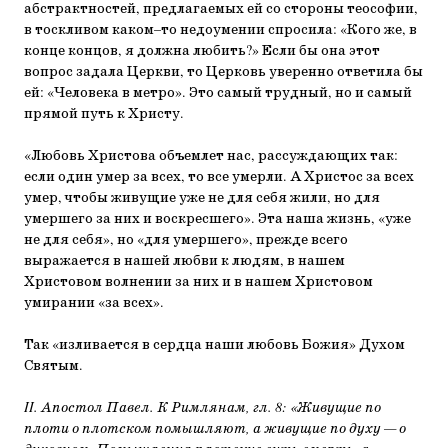
абстрактностей, предлагаемых ей со стороны теософии,
в тоскливом каком–то недоумении спросила: «Кого же, в
конце концов, я должна любить?» Если бы она этот
вопрос задала Церкви, то Церковь уверенно ответила бы
ей: «Человека в метро». Это самый трудный, но и самый
прямой путь к Христу.
«Любовь Христова объемлет нас, рассуждающих так:
если один умер за всех, то все умерли. А Христос за всех
умер, чтобы живущие уже не для себя жили, но для
умершего за них и воскресшего». Эта наша жизнь, «уже
не для себя», но «для умершего», прежде всего
выражается в нашей любви к людям, в нашем
Христовом волнении за них и в нашем Христовом
умирании «за всех».
Так «изливается в сердца наши любовь Божия» Духом
Святым.
II. Апостол Павел. К Римлянам, гл. 8: «Живущие по
плоти о плотском помышляют, а живущие по духу — о