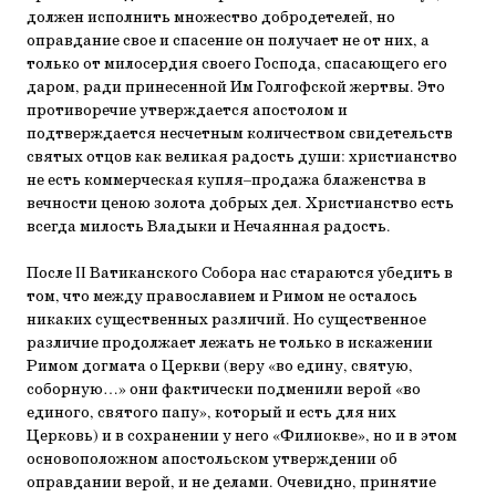
должен исполнить множество добродетелей, но
оправдание свое и спасение он получает не от них, а
только от милосердия своего Господа, спасающего его
даром, ради принесенной Им Голгофской жертвы. Это
противоречие утверждается апостолом и
подтверждается несчетным количеством свидетельств
святых отцов как великая радость души: христианство
не есть коммерческая купля–продажа блаженства в
вечности ценою золота добрых дел. Христианство есть
всегда милость Владыки и Нечаянная радость.
После II Ватиканского Собора нас стараются убедить в
том, что между православием и Римом не осталось
никаких существенных различий. Но существенное
различие продолжает лежать не только в искажении
Римом догмата о Церкви (веру «во едину, святую,
соборную…» они фактически подменили верой «во
единого, святого папу», который и есть для них
Церковь) и в сохранении у него «Филиокве», но и в этом
основоположном апостольском утверждении об
оправдании верой, и не делами. Очевидно, принятие