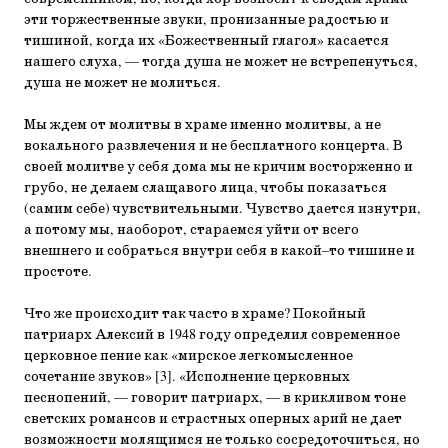
эти торжественные звуки, пронизанные радостью и
тишиной, когда их «Божественный глагол» касается
нашего слуха, — тогда душа не может не встрепенуться,
душа не может не молиться.
Мы ждем от молитвы в храме именно молитвы, а не
вокального развлечения и не бесплатного концерта. В
своей молитве у себя дома мы не кричим восторженно и
грубо, не делаем слащавого лица, чтобы показаться
(самим себе) чувствительными. Чувство дается изнутри,
а потому мы, наоборот, стараемся уйти от всего
внешнего и собраться внутри себя в какой–то тишине и
простоте.
Что же происходит так часто в храме? Покойный
патриарх Алексий в 1948 году определил современное
церковное пение как «мирское легкомысленное
сочетание звуков» [3]. «Исполнение церковных
песнопений, — говорит патриарх, — в крикливом тоне
светских романсов и страстных оперных арий не дает
возможности молящимся не только сосредоточиться, но