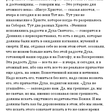
и достоевщины, — говорим мы. — Это устарело для
атомного века». «Иисус Христос, — сказал апостол, —
вчера и сегодня и во веки Тот же». Тут уже не
инакомыслие о Христе, которое когда–то разрешалось
на Соборах. Тут два разных Христа. «Ученики
исполнялись радости и Духа Святого», — говорится в
Деяниях о первохристианах, то есть о людях, которые
должны были жить в ожидании изгнания, мучений и
смерти. И мы, отдавая себе во всем этом отчет, осознали,
что не можем больше жить без этой радости Духа,
готовящей наши сердца и на Голгофу, и на Воскресение.
Эта радость Духа — все та же — и вчера, и сегодня, и в
атомный век, ибо она есть все то же реальное причастие
еще здесь, на земле, Божественной жизни и нетления.
Надо искать его, томиться без него, надо снова возжечь
его, это причастие Духа, подвигом жизни. «Духа не
угашайте», — заповедано нам. Да, мы грешные; да, мы
не святые, но мы, именно осознавая свою грешность,
должны искать ощутимого водительства Божия. И мы
должны быть как бы дерзновенны в этом, ибо мы знаем,
что искать этого означает искать в то же самое время