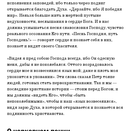
исполнения заповедей, ибо только через подвиг
открывается благодать Духа. «Дерзайте, ибо Я победил
мир». Нельзя больше жить в мертвой пустыне
недуховности, неслышания в сердце Бога. И в нас
должна услышаться песня славословия Господу, чувство
реального осознания Его пути. «Песнь Господня, путь
Господень!» — говорит сердце и познает себя в них,
познает и видит своего Спасителя.
«Видел я пред собою Господа всегда, ибо Он одесную
меня, дабы я не поколебался. Оттого возрадовалось
сердце мое и возвеселился язык мой; даже и плоть моя
упокоится в уповании». Эти слова сказал Петр толпе
людей, готовых стать первохристианами. Так и мы —
последние христиане истории — стоим перед Богом, и
мы должны «видеть Его», чтобы «быть
непоколебимыми», чтобы и наш «язык возвеселился»,
видя зарю Духа, в которой открывается и познается вся
подлинность христианства.
О церковном пении