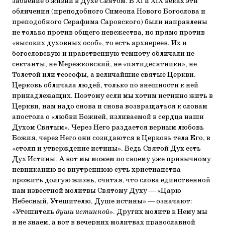
забвение о жизни в Духе Святом. В XI и XIX веках эти
обличения (преподобного Симеона Нового Богослова и
преподобного Серафима Саровского) были направлены
не только против общего невежества, но прямо против
«высоких духовных особ», то есть архиереев. Их и
богословскую и нравственную темноту обличали не
сектанты, не Мережковский, не «пятидесятники», не
Толстой или теософы, а величайшие святые Церкви.
Церковь обличала людей, только по внешности к ней
принадлежащих. Поэтому если мы хотим истинно жить в
Церкви, нам надо снова и снова возвращаться к словам
апостола о «любви Божией, изливаемой в сердца наши
Духом Святым». Через Него раздается верным любовь
Божия, через Него они созидаются в Церковь тела Его, в
«столп и утверждение истины». Ведь Святой Дух есть
Дух Истины. А вот мы можем по своему уже привычному
невниканию во внутреннюю суть христианства
прожить долгую жизнь, считая, что слова единственной
нам известной молитвы Святому Духу — «Царю
Небесный, Утешителю, Душе истины» — означают:
«Утешитель
души истинной
». Других молитв к Нему мы
и не знаем, а вот в вечерних молитвах православной