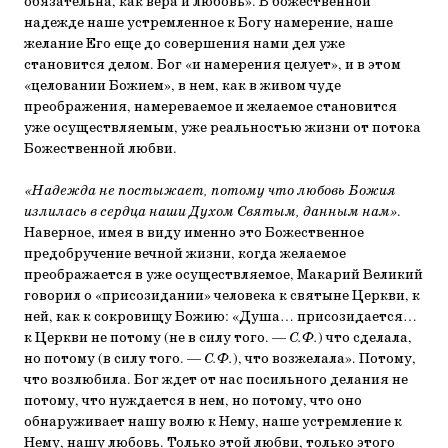
обязательна, как вера и любовь». В божественной
надежде наше устремленное к Богу намерение, наше
желание Его еще до совершения нами дел уже
становится делом. Бог «и намерения целует», и в этом
«целовании Божием», в нем, как в живом чуде
преображения, намереваемое и желаемое становится
уже осуществляемым, уже реальностью жизни от потока
Божественной любви.
«Надежда не постыжает, потому что любовь Божия
излилась в сердца наши Духом Святым, данным нам»
.
Наверное, имея в виду именно это Божественное
предобручение вечной жизни, когда желаемое
преображается в уже осуществляемое, Макарий Великий
говорил о «присозидании» человека к святыне Церкви, к
ней, как к сокровищу Божию: «Душа… присозидается…
к Церкви не потому (не в силу того. —
С.Ф.
) что сделала,
но потому (в силу того. —
С.Ф.
), что возжелала». Потому,
что возлюбила. Бог ждет от нас посильного делания не
потому, что нуждается в нем, но потому, что оно
обнаруживает нашу волю к Нему, наше устремление к
Нему, нашу любовь. Только этой любви, только этого