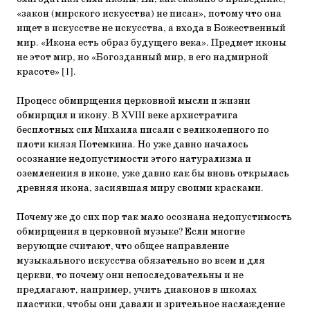
«закон (мирского искусства) не писан», потому что она
ищет в искусстве не искусства, а входа в Божественный
мир. «Икона есть образ будущего века». Предмет иконы
не этот мир, но «Богозданный мир, в его надмирной
красоте» [1].
Процесс обмирщения церковной мысли и жизни
обмирщил и икону. В XVIII веке архистратига
бесплотных сил Михаила писали с великолепного по
плоти князя Потемкина. Но уже давно началось
осознание недопустимости этого натурализма и
оземленения в иконе, уже давно как бы вновь открылась
древняя икона, засиявшая миру своими красками.
Почему же до сих пор так мало осознана недопустимость
обмирщения в церковной музыке? Если многие
верующие считают, что общее направление
музыкального искусства обязательно во всем и для
церкви, то почему они непоследовательны и не
предлагают, например, учить диаконов в школах
пластики, чтобы они давали и зрительное наслаждение