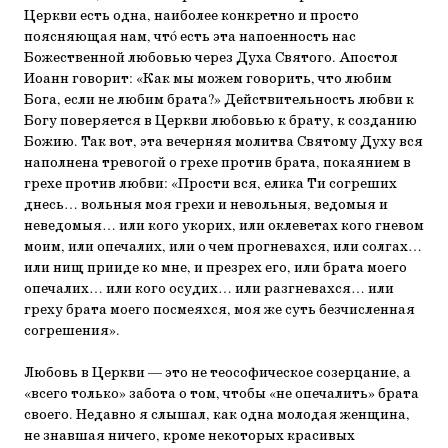
Церкви есть одна, наиболее конкретно и просто
поясняющая нам, чтó есть эта напоенность нас
Божественной любовью через Духа Святого. Апостол
Иоанн говорит: «Как мы можем говорить, что любим
Бога, если не любим брата?» Действительность любви к
Богу поверяется в Церкви любовью к брату, к созданию
Божию. Так вот, эта вечерняя молитва Святому Духу вся
наполнена тревогой о грехе против брата, покаянием в
грехе против любви: «Прости вся, елика Ти согреших
днесь… вольныя моя грехи и невольныя, ведомыя и
неведомыя… или кого укорих, или оклеветах кого гневом
моим, или опечалих, или о чем прогневахся, или солгах…
или нищ прииде ко мне, и презрех его, или брата моего
опечалих… или кого осудих… или разгневахся… или
греху брата моего посмеяхся, моя же суть безчисленная
согрешения».
Любовь в Церкви — это не теософическое созерцание, а
«всего только» забота о том, чтобы «не опечалить» брата
своего. Недавно я слышал, как одна молодая женщина,
не знавшая ничего, кроме некоторых красивых