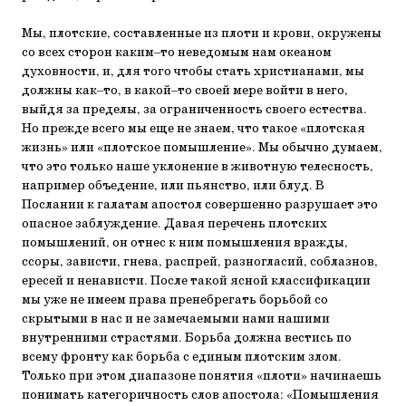
Мы, плотские, составленные из плоти и крови, окружены
со всех сторон каким–то неведомым нам океаном
духовности, и, для того чтобы стать христианами, мы
должны как–то, в какой–то своей мере войти в него,
выйдя за пределы, за ограниченность своего естества.
Но прежде всего мы еще не знаем, что такое «плотская
жизнь» или «плотское помышление». Мы обычно думаем,
что это только наше уклонение в животную телесность,
например объедение, или пьянство, или блуд. В
Послании к галатам апостол совершенно разрушает это
опасное заблуждение. Давая перечень плотских
помышлений, он отнес к ним помышления вражды,
ссоры, зависти, гнева, распрей, разногласий, соблазнов,
ересей и ненависти. После такой ясной классификации
мы уже не имеем права пренебрегать борьбой со
скрытыми в нас и не замечаемыми нами нашими
внутренними страстями. Борьба должна вестись по
всему фронту как борьба с единым плотским злом.
Только при этом диапазоне понятия «плоти» начинаешь
понимать категоричность слов апостола: «Помышления