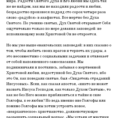
мира. Радости Святого Духа и Его любви мы здесь так
же не найдем, как мы не находили радости и любви,
безрадостно произнеся подряд сто сорок четыре раза
слово «радуйся» в акафистах. Все мертво без Духа
Святого. По учению святых, Дух Святой открывает Себя
ощутительно только по мере делания заповедей: не
исполняющему воли Христовой Он не откроется.
Но мы уже выше евангельских заповедей: в них сказано о
том, чтобы любить своих врагов и терпеть их удары, а
это несовместимо с социальными задачами и отвлекает
от собой наполненного самоспасания. Мы
подвижничали и постились, забывая о жертвенной
Христовой любви, недоступной без Духа Святого, ибо
это Он, как поведали святые, был «Свидетель страданий
Иисусовых». Если, как сказал апостол, «никто не может
назвать Иисуса Господом, как только Духом Святым», то
как же без Него можно приблизиться к тайне и силе
Голгофы, к ее любви? Но ведь именно вне Голгофы или
помимо Голгофы мы хотим устроить новое,
«неархаическое» христианство, долженствующее
разрешить социальный вопрос. «Мы устали от мистики