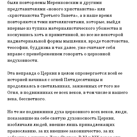
были повторяемы Мережковским и другими
представителями «нового христианства» или
«христианства Третьего Завета», а в наше время
повторяются теми интеллигентами, которые, выйдя
впервые из тупика материалистического убожества и
коснувшись хоть и примитивной, но все же некоторой
надматериальной формы мышления, вроде толстовства,
теософии, буддизма и так далее, уже считают себя
вправе с пренебрежением говорить о церковной
недуховности.
Эта неправда о Церкви в целом опровергается всей ее
историей начиная с огней Пятидесятницы и
продолжаясь в светильниках, зажженных от того же
Огня, в подвижниках ее всех веков, в том числе и нашего
века, бессветного.
Но те же подвижники духа церковного всех веков, люди,
показавшие на себе святую духоносность Церкви,
изобличали людей, внешне лишь принадлежащих
православию, за их внешнее законничество, за их