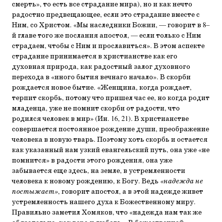
смерть», то есть все страдание мира), но и как нечто
радостно предвещающее, если это страдание вместе с
Ним, со Христом. «Мы наследники Божии, — говорит в 8–
й главе того же послания апостол, — если только с Ним
страдаем, чтобы с Ним и прославиться». В этом аспекте
страдание принимается в христианстве как его
духовная природа, как радостный залог духовного
перехода в «иного бытия вечнаго начало». В скорби
рождается новое бытие. «Женщина, когда рождает,
терпит скорбь, потому что пришел час ее, но когда родит
младенца, уже не помнит скорби от радости, что
родился человек в мир» (Ин. 16, 21). В христианстве
совершается постоянное рождение души, преображение
человека в новую тварь. Поэтому хоть скорбь и остается
как указанный нам узкий евангельский путь, она уже «не
помнится» в радости этого рождения, она уже
забывается еще здесь, на земле, в устремленности
человека к новому рождению, к Богу. Ведь
«надежда не
постыжает»
, говорит апостол, а в этой надежде живет
устремленность нашего духа к Божественному миру.
Правильно заметил Хомяков, что «надежда нам так же